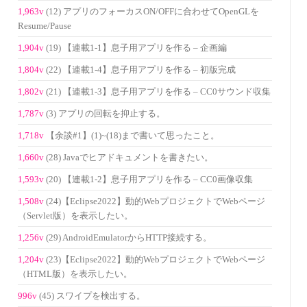
1,963v
(12) アプリのフォーカスON/OFFに合わせてOpenGLを
Resume/Pause
1,904v
(19) 【連載1-1】息子用アプリを作る – 企画編
1,804v
(22) 【連載1-4】息子用アプリを作る – 初版完成
1,802v
(21) 【連載1-3】息子用アプリを作る – CC0サウンド収集
1,787v
(3) アプリの回転を抑止する。
1,718v
【余談#1】(1)~(18)まで書いて思ったこと。
1,660v
(28) Javaでヒアドキュメントを書きたい。
1,593v
(20) 【連載1-2】息子用アプリを作る – CC0画像収集
1,508v
(24)【Eclipse2022】動的WebプロジェクトでWebページ
（Servlet版）を表示したい。
1,256v
(29) AndroidEmulatorからHTTP接続する。
1,204v
(23)【Eclipse2022】動的WebプロジェクトでWebページ
（HTML版）を表示したい。
996v
(45) スワイプを検出する。