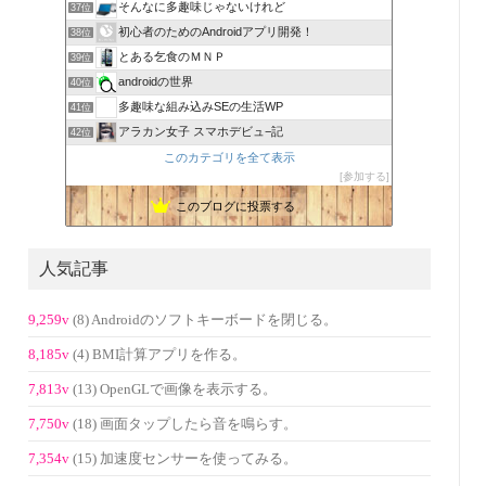
そんなに多趣味じゃないけれど
37位
初心者のためのAndroidアプリ開発！
38位
とある乞食のＭＮＰ
39位
androidの世界
40位
多趣味な組み込みSEの生活WP
41位
アラカン女子 スマホデビュ−記
42位
このカテゴリを全て表示
参加する
このブログに投票する
人気記事
9,259v
(8) Androidのソフトキーボードを閉じる。
8,185v
(4) BMI計算アプリを作る。
7,813v
(13) OpenGLで画像を表示する。
7,750v
(18) 画面タップしたら音を鳴らす。
7,354v
(15) 加速度センサーを使ってみる。