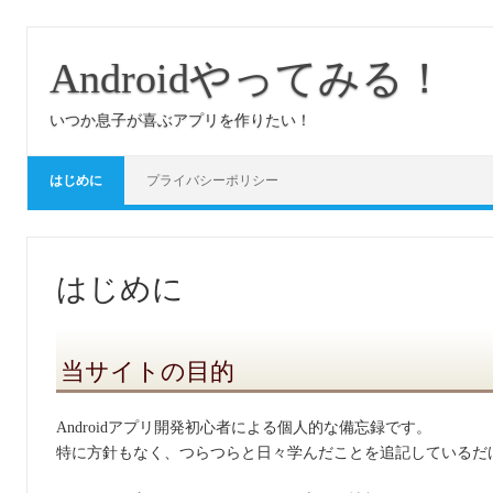
コ
ン
テ
Androidやってみる！
ン
ツ
へ
いつか息子が喜ぶアプリを作りたい！
ス
キ
ッ
プ
はじめに
プライバシーポリシー
はじめに
当サイトの目的
Androidアプリ開発初心者による個人的な備忘録です。
特に方針もなく、つらつらと日々学んだことを追記しているだ