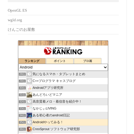
OpenGL ES
wgld.org
けんごのお屋敷
ランキング
ポイント
ブロ画
気になるスマホ・タブレットまとめ
28位
C++プログラマ キャスブログ
29位
Androidアプリ研究所
30位
あんどろいどマニア
31位
高音質着メロ・着信音を紹介中！
32位
なかじぃLIVING
33位
ある初心者のandroid日記
34位
Androidやってみる！
35位
CreoSprout ソフトウェア研究部
36位