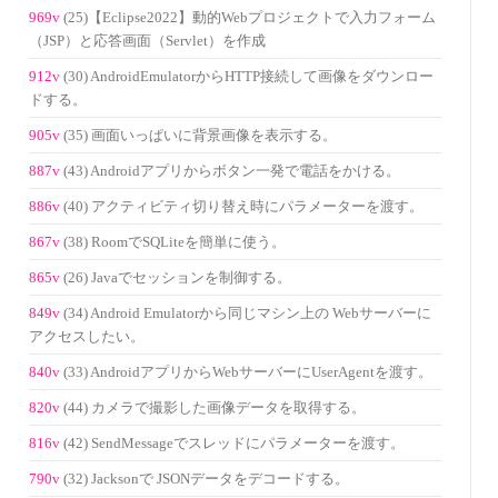
969v
(25)【Eclipse2022】動的Webプロジェクトで入力フォーム
（JSP）と応答画面（Servlet）を作成
912v
(30) AndroidEmulatorからHTTP接続して画像をダウンロー
ドする。
905v
(35) 画面いっぱいに背景画像を表示する。
887v
(43) Androidアプリからボタン一発で電話をかける。
886v
(40) アクティビティ切り替え時にパラメーターを渡す。
867v
(38) RoomでSQLiteを簡単に使う。
865v
(26) Javaでセッションを制御する。
849v
(34) Android Emulatorから同じマシン上の Webサーバーに
アクセスしたい。
840v
(33) AndroidアプリからWebサーバーにUserAgentを渡す。
820v
(44) カメラで撮影した画像データを取得する。
816v
(42) SendMessageでスレッドにパラメーターを渡す。
790v
(32) Jacksonで JSONデータをデコードする。