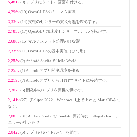
5,481v
(9) アプリにタイトル画面を付ける。
4,296v
(10) OpenGL ESのミニマム実装
3,336v
(14) 実機のセンサーの実装有無を確認する。
2,783v
(17) OpenGLと加速度センサーでボールを転がす。
2,686v
(16) マルチスレッド処理のひな形
2,339v
(11) OpenGL ESの基本実装（ひな形）
2,255v
(2) Android Studioで Hello World
2,255v
(1) Androidアプリ開発環境を作る。
2,219v
(7) Androidアプリから HTTPでサイトに接続する。
2,207v
(6) 開発中のアプリを実機で動かす。
2,141v
(27)【Eclipse 2022】Windows11上で Javaと MariaDBをつ
なぐ。
2,085v
(31) AndroidStudioで Emulator実行時に「illegal char…」
エラーが出たら？
2,042v
(5) アプリのタイトルバーを消す。