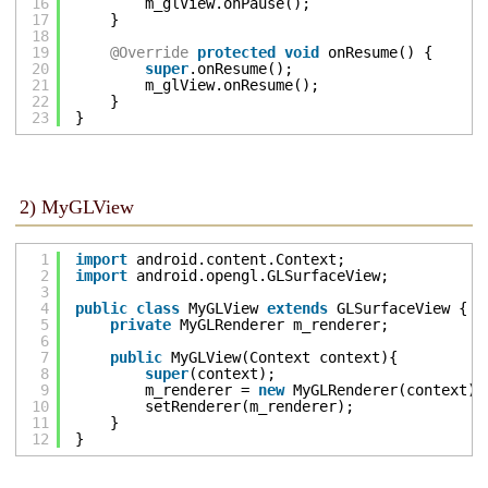
16
m_glView.onPause();
17
}
18
19
@Override
protected
void
onResume() {
20
super
.onResume();
21
m_glView.onResume();
22
}
23
}
2) MyGLView
1
import
android.content.Context;
2
import
android.opengl.GLSurfaceView;
3
4
public
class
MyGLView 
extends
GLSurfaceView {
5
private
MyGLRenderer m_renderer;
6
7
public
MyGLView(Context context){
8
super
(context);
9
m_renderer = 
new
MyGLRenderer(context);
10
setRenderer(m_renderer);
11
}
12
}