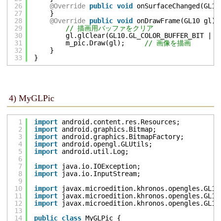
26
@Override
public
void
onSurfaceChanged(GL10
27
}
28
@Override
public
void
onDrawFrame(GL10 gl) 
29
// 描画用バッファをクリア
30
gl.glClear(GL10.GL_COLOR_BUFFER_BIT | G
31
m_pic.Draw(gl);     
// 画像を描画
32
}
33
}
4) MyGLPic
1
import
android.content.res.Resources;
2
import
android.graphics.Bitmap;
3
import
android.graphics.BitmapFactory;
4
import
android.opengl.GLUtils;
5
import
android.util.Log;
6
7
import
java.io.IOException;
8
import
java.io.InputStream;
9
10
import
javax.microedition.khronos.opengles.GL10
11
import
javax.microedition.khronos.opengles.GL11
12
import
javax.microedition.khronos.opengles.GL11
13
14
public
class
MyGLPic {