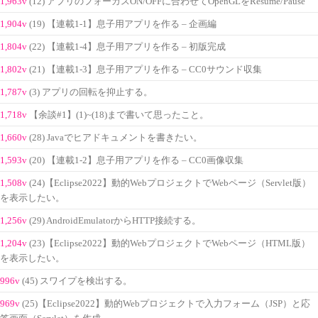
1,963v
(12) アプリのフォーカスON/OFFに合わせてOpenGLをResume/Pause
1,904v
(19) 【連載1-1】息子用アプリを作る – 企画編
1,804v
(22) 【連載1-4】息子用アプリを作る – 初版完成
1,802v
(21) 【連載1-3】息子用アプリを作る – CC0サウンド収集
1,787v
(3) アプリの回転を抑止する。
1,718v
【余談#1】(1)~(18)まで書いて思ったこと。
1,660v
(28) Javaでヒアドキュメントを書きたい。
1,593v
(20) 【連載1-2】息子用アプリを作る – CC0画像収集
1,508v
(24)【Eclipse2022】動的WebプロジェクトでWebページ（Servlet版）
を表示したい。
1,256v
(29) AndroidEmulatorからHTTP接続する。
1,204v
(23)【Eclipse2022】動的WebプロジェクトでWebページ（HTML版）
を表示したい。
996v
(45) スワイプを検出する。
969v
(25)【Eclipse2022】動的Webプロジェクトで入力フォーム（JSP）と応