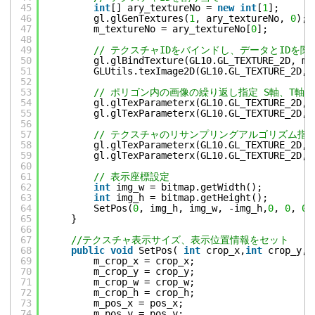
45
int
[] ary_textureNo = 
new
int
[
1
];
46
gl.glGenTextures(
1
, ary_textureNo, 
0
);
47
m_textureNo = ary_textureNo[
0
];
48
49
// テクスチャIDをバインドし、データとIDを関
50
gl.glBindTexture(GL10.GL_TEXTURE_2D, m_
51
GLUtils.texImage2D(GL10.GL_TEXTURE_2D, 
52
53
// ポリゴン内の画像の繰り返し指定 S軸、T軸
54
gl.glTexParameterx(GL10.GL_TEXTURE_2D, 
55
gl.glTexParameterx(GL10.GL_TEXTURE_2D, 
56
57
// テクスチャのリサンプリングアルゴリズム指
58
gl.glTexParameterx(GL10.GL_TEXTURE_2D, 
59
gl.glTexParameterx(GL10.GL_TEXTURE_2D, 
60
61
// 表示座標設定
62
int
img_w = bitmap.getWidth();
63
int
img_h = bitmap.getHeight();
64
SetPos(
0
, img_h, img_w, -img_h,
0
, 
0
, 
0
,
65
}
66
67
//テクスチャ表示サイズ、表示位置情報をセット
68
public
void
SetPos( 
int
crop_x,
int
crop_y,
i
69
m_crop_x = crop_x;
70
m_crop_y = crop_y;
71
m_crop_w = crop_w;
72
m_crop_h = crop_h;
73
m_pos_x = pos_x;
74
m_pos_y = pos_y;