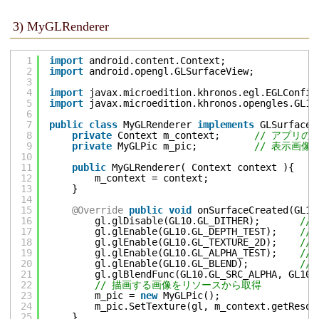
3) MyGLRenderer
1
import
android.content.Context;
2
import
android.opengl.GLSurfaceView;
3
4
import
javax.microedition.khronos.egl.EGLConfig
5
import
javax.microedition.khronos.opengles.GL10
6
7
public
class
MyGLRenderer 
implements
GLSurfaceV
8
private
Context m_context;      
// アプリの
9
private
MyGLPic m_pic;          
// 表示画像
10
11
public
MyGLRenderer( Context context ){
12
m_context = context;
13
}
14
15
@Override
public
void
onSurfaceCreated(GL10
16
gl.glDisable(GL10.GL_DITHER);       
//
17
gl.glEnable(GL10.GL_DEPTH_TEST);    
//
18
gl.glEnable(GL10.GL_TEXTURE_2D);    
//
19
gl.glEnable(GL10.GL_ALPHA_TEST);    
//
20
gl.glEnable(GL10.GL_BLEND);         
//
21
gl.glBlendFunc(GL10.GL_SRC_ALPHA, GL10.
22
// 描画する画像をリソースから取得
23
m_pic = 
new
MyGLPic();
24
m_pic.SetTexture(gl, m_context.getResou
25
}