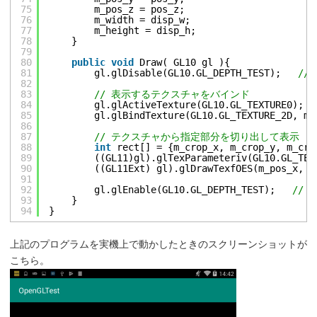
75
m_pos_z = pos_z;
76
m_width = disp_w;
77
m_height = disp_h;
78
}
79
80
public
void
Draw( GL10 gl ){
81
gl.glDisable(GL10.GL_DEPTH_TEST);   
//
82
83
// 表示するテクスチャをバインド
84
gl.glActiveTexture(GL10.GL_TEXTURE0);
85
gl.glBindTexture(GL10.GL_TEXTURE_2D, m_
86
87
// テクスチャから指定部分を切り出して表示
88
int
rect[] = {m_crop_x, m_crop_y, m_cro
89
((GL11)gl).glTexParameteriv(GL10.GL_TEX
90
((GL11Ext) gl).glDrawTexfOES(m_pos_x, m
91
92
gl.glEnable(GL10.GL_DEPTH_TEST);   
// 
93
}
94
}
上記のプログラムを実機上で動かしたときのスクリーンショットが
こちら。