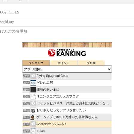
OpenGL ES
wgld.org
けんごのお屋敷
ランキング
ポイント
ブロ画
Flying Spaghetti Code
26位
ゲレの工房
27位
開発のあいまに
28位
ITエンジニアぽん太のブログ
29位
ポケットビジネス 詐欺とか評判は現状どうなの成功するのかな…
30位
おじさんだってアプリを作りたい
31位
ゲームアプリde100万稼いだ非常識な方法
32位
Androidやってみる！
33位
trelab
34位