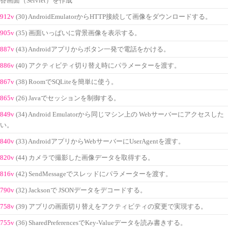
答画面（Servlet）を作成
912v
(30) AndroidEmulatorからHTTP接続して画像をダウンロードする。
905v
(35) 画面いっぱいに背景画像を表示する。
887v
(43) Androidアプリからボタン一発で電話をかける。
886v
(40) アクティビティ切り替え時にパラメーターを渡す。
867v
(38) RoomでSQLiteを簡単に使う。
865v
(26) Javaでセッションを制御する。
849v
(34) Android Emulatorから同じマシン上の Webサーバーにアクセスした
い。
840v
(33) AndroidアプリからWebサーバーにUserAgentを渡す。
820v
(44) カメラで撮影した画像データを取得する。
816v
(42) SendMessageでスレッドにパラメーターを渡す。
790v
(32) Jacksonで JSONデータをデコードする。
758v
(39) アプリの画面切り替えをアクティビティの変更で実現する。
755v
(36) SharedPreferencesでKey-Valueデータを読み書きする。