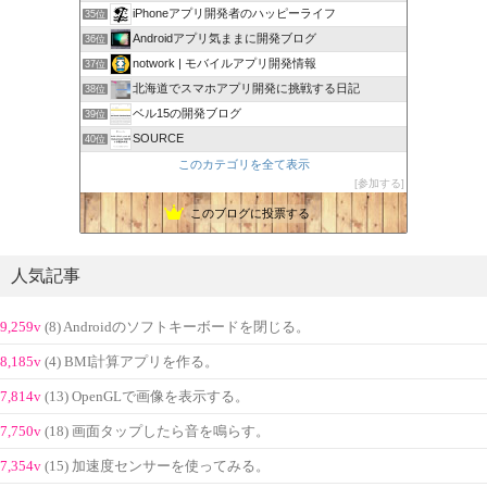
iPhoneアプリ開発者のハッピーライフ
35位
Androidアプリ気ままに開発ブログ
36位
notwork | モバイルアプリ開発情報
37位
北海道でスマホアプリ開発に挑戦する日記
38位
ベル15の開発ブログ
39位
SOURCE
40位
このカテゴリを全て表示
参加する
このブログに投票する
人気記事
9,259v
(8) Androidのソフトキーボードを閉じる。
8,185v
(4) BMI計算アプリを作る。
7,814v
(13) OpenGLで画像を表示する。
7,750v
(18) 画面タップしたら音を鳴らす。
7,354v
(15) 加速度センサーを使ってみる。