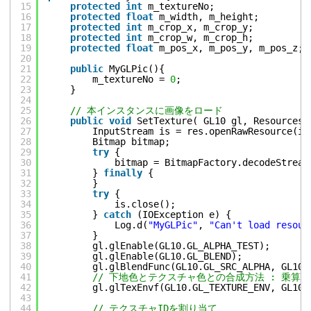
15
protected
int
m_textureNo;
16
protected
float
m_width, m_height;         
17
protected
int
m_crop_x, m_crop_y;          
18
protected
int
m_crop_w, m_crop_h;          
19
protected
float
m_pos_x, m_pos_y, m_pos_z; 
20
21
public
MyGLPic(){
22
m_textureNo = 
0
;
23
}
24
25
// 本インスタンスに画像をロード
26
public
void
SetTexture( GL10 gl, Resources 
27
InputStream is = res.openRawResource(id
28
Bitmap bitmap;
29
try
{
30
bitmap = BitmapFactory.decodeStream
31
} 
finally
{
32
}
33
try
{
34
is.close();
35
} 
catch
(IOException e) {
36
Log.d(
"MyGLPic"
, 
"Can't load resour
37
}
38
gl.glEnable(GL10.GL_ALPHA_TEST);
39
gl.glEnable(GL10.GL_BLEND);
40
gl.glBlendFunc(GL10.GL_SRC_ALPHA, GL10.
41
// 下地色とテクスチャ色との合成方法 : 乗算
42
gl.glTexEnvf(GL10.GL_TEXTURE_ENV, GL10.
43
44
// テクスチャIDを割り当て