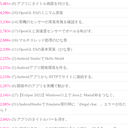
5,481v
(9) アプリにタイトル画面を付ける。
4,296v
(10) OpenGL ESのミニマム実装
3,336v
(14) 実機のセンサーの実装有無を確認する。
2,783v
(17) OpenGLと加速度センサーでボールを転がす。
2,686v
(16) マルチスレッド処理のひな形
2,339v
(11) OpenGL ESの基本実装（ひな形）
2,255v
(2) Android Studioで Hello World
2,255v
(1) Androidアプリ開発環境を作る。
2,219v
(7) Androidアプリから HTTPでサイトに接続する。
2,207v
(6) 開発中のアプリを実機で動かす。
2,141v
(27)【Eclipse 2022】Windows11上で Javaと MariaDBをつなぐ。
2,085v
(31) AndroidStudioで Emulator実行時に「illegal char…」エラーが出た
ら？
2,042v
(5) アプリのタイトルバーを消す。