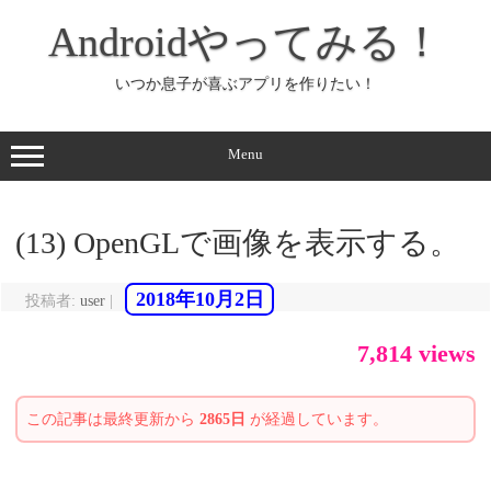
コ
ン
Androidやってみる！
テ
ン
ツ
へ
いつか息子が喜ぶアプリを作りたい！
ス
キ
ッ
プ
Menu
(13) OpenGLで画像を表示する。
2018年10月2日
投稿者:
user
|
7,814 views
この記事は最終更新から
2865日
が経過しています。