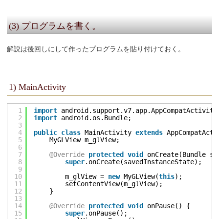
(3) プログラムを書く。
解説は後回しにして作ったプログラムを貼り付けておく。
1) MainActivity
1
import
android.support.v7.app.AppCompatActivity
2
import
android.os.Bundle;
3
4
public
class
MainActivity 
extends
AppCompatActi
5
MyGLView m_glView;
6
7
@Override
protected
void
onCreate(Bundle sa
8
super
.onCreate(savedInstanceState);
9
10
m_glView = 
new
MyGLView(
this
);
11
setContentView(m_glView);
12
}
13
14
@Override
protected
void
onPause() {
15
super
.onPause();