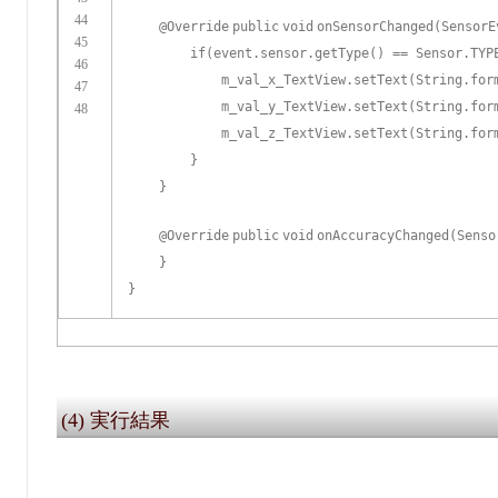
44
@Override
public
void
onSensorChanged(SensorE
45
if
(event.sensor.getType() == Sensor.TYP
46
m_val_x_TextView.setText(String.for
47
m_val_y_TextView.setText(String.for
48
m_val_z_TextView.setText(String.for
}
}
@Override
public
void
onAccuracyChanged(Sens
}
}
(4) 実行結果