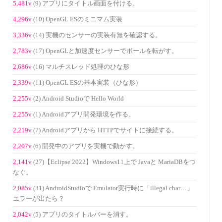
5,481v
(9) アプリにタイトル画面を付ける。
4,296v
(10) OpenGL ESのミニマム実装
3,336v
(14) 実機のセンサーの実装有無を確認する。
2,783v
(17) OpenGLと加速度センサーでボールを転がす。
2,686v
(16) マルチスレッド処理のひな形
2,339v
(11) OpenGL ESの基本実装（ひな形）
2,255v
(2) Android Studioで Hello World
2,255v
(1) Androidアプリ開発環境を作る。
2,219v
(7) Androidアプリから HTTPでサイトに接続する。
2,207v
(6) 開発中のアプリを実機で動かす。
2,141v
(27)【Eclipse 2022】Windows11上で Javaと MariaDBをつ
なぐ。
2,085v
(31) AndroidStudioで Emulator実行時に「illegal char…」
エラーが出たら？
2,042v
(5) アプリのタイトルバーを消す。