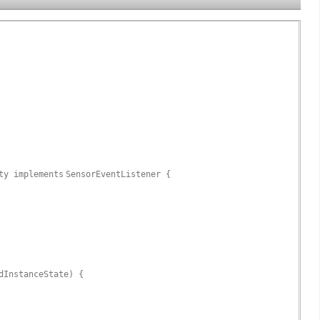
ity
implements
SensorEventListener {
dInstanceState) {