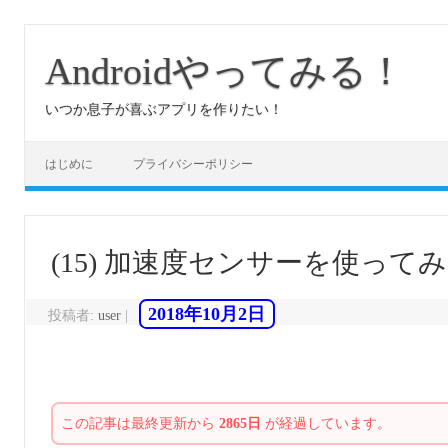
コ
ン
テ
Androidやってみる！
ン
ツ
へ
いつか息子が喜ぶアプリを作りたい！
ス
キ
ッ
プ
はじめに
プライバシーポリシー
(15) 加速度センサーを使って
2018年10月2日
投稿者:
user
|
この記事は最終更新から
2865日
が経過しています。