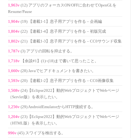
1,963v
(12) アプリのフォーカスON/OFFに合わせてOpenGLを
Resume/Pause
1,904v
(19) 【連載1-1】息子用アプリを作る – 企画編
1,804v
(22) 【連載1-4】息子用アプリを作る – 初版完成
1,802v
(21) 【連載1-3】息子用アプリを作る – CC0サウンド収集
1,787v
(3) アプリの回転を抑止する。
1,718v
【余談#1】(1)~(18)まで書いて思ったこと。
1,660v
(28) Javaでヒアドキュメントを書きたい。
1,593v
(20) 【連載1-2】息子用アプリを作る – CC0画像収集
1,508v
(24)【Eclipse2022】動的WebプロジェクトでWebページ
（Servlet版）を表示したい。
1,256v
(29) AndroidEmulatorからHTTP接続する。
1,204v
(23)【Eclipse2022】動的WebプロジェクトでWebページ
（HTML版）を表示したい。
996v
(45) スワイプを検出する。