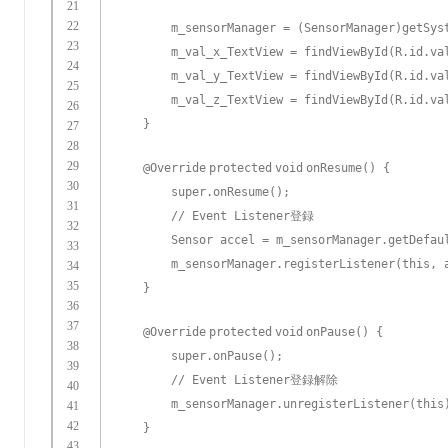
21
22
m_sensorManager = (SensorManager)getSys
23
m_val_x_TextView = findViewById(R.id.va
24
m_val_y_TextView = findViewById(R.id.va
25
m_val_z_TextView = findViewById(R.id.va
26
}
27
28
29
@Override
protected
void
onResume() {
30
super
.onResume();
31
// Event Listener登録
32
Sensor accel = m_sensorManager.getDefau
33
m_sensorManager.registerListener(
this
, 
34
35
}
36
37
@Override
protected
void
onPause() {
38
super
.onPause();
39
// Event Listener登録解除
40
m_sensorManager.unregisterListener(
this
41
42
}
43