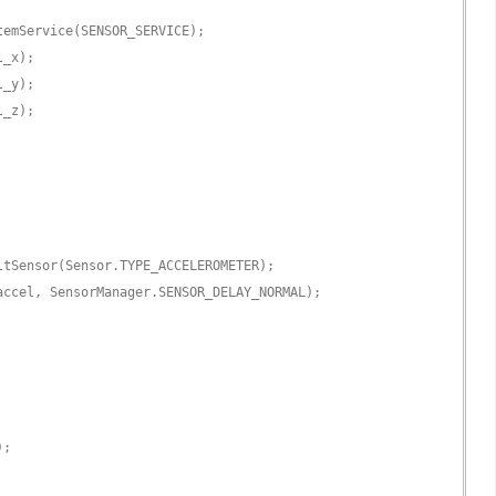
temService(SENSOR_SERVICE);
l_x);
l_y);
l_z);
ltSensor(Sensor.TYPE_ACCELEROMETER);
accel, SensorManager.SENSOR_DELAY_NORMAL);
);