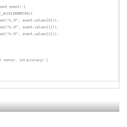
vent event) {
E_ACCELEROMETER){
mat(
"%.3f"
, event.values[
0
]));
mat(
"%.3f"
, event.values[
1
]));
mat(
"%.3f"
, event.values[
2
]));
or sensor,
int
accuracy) {