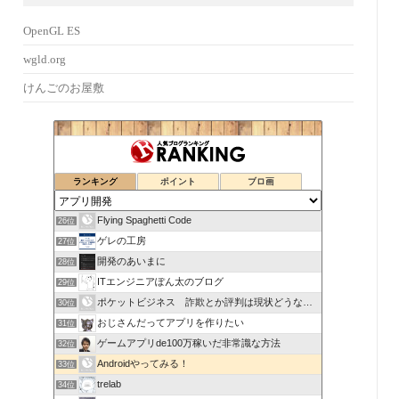
OpenGL ES
wgld.org
けんごのお屋敷
ランキング
ポイント
ブロ画
Flying Spaghetti Code
26位
ゲレの工房
27位
開発のあいまに
28位
ITエンジニアぽん太のブログ
29位
ポケットビジネス 詐欺とか評判は現状どうなの成功するのかな…
30位
おじさんだってアプリを作りたい
31位
ゲームアプリde100万稼いだ非常識な方法
32位
Androidやってみる！
33位
trelab
34位