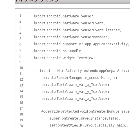
1
import
android.hardware.Sensor;
2
import
android.hardware.SensorEvent;
3
import
android.hardware.SensorEventListener;
4
import
android.hardware.SensorManager;
5
import
android.support.v7.app.AppCompatActivity;
6
7
import
android.os.Bundle;
8
import
android.widget.TextView;
9
10
public
class
MainActivity
extends
AppCompatActiv
11
private
SensorManager m_sensorManager;
12
private
TextView m_val_x_TextView;
13
14
private
TextView m_val_y_TextView;
15
private
TextView m_val_z_TextView;
16
17
@Override
protected
void
onCreate(Bundle save
18
super
.onCreate(savedInstanceState);
19
setContentView(R.layout.activity_main);
20