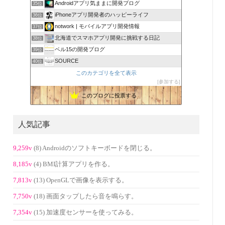
Androidアプリ気ままに開発ブログ
35位
iPhoneアプリ開発者のハッピーライフ
36位
notwork | モバイルアプリ開発情報
37位
北海道でスマホアプリ開発に挑戦する日記
38位
ベル15の開発ブログ
39位
SOURCE
40位
このカテゴリを全て表示
参加する
このブログに投票する
人気記事
9,259v
(8) Androidのソフトキーボードを閉じる。
8,185v
(4) BMI計算アプリを作る。
7,813v
(13) OpenGLで画像を表示する。
7,750v
(18) 画面タップしたら音を鳴らす。
7,354v
(15) 加速度センサーを使ってみる。