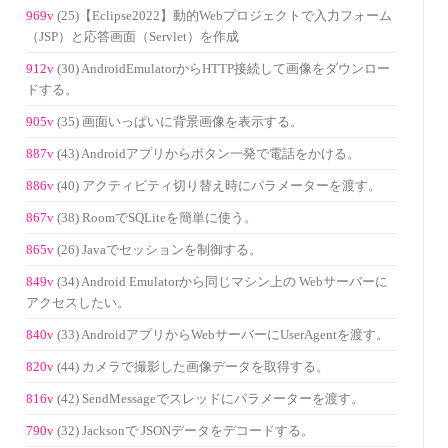
969v
(25)【Eclipse2022】動的Webプロジェクトで入力フォーム
（JSP）と応答画面（Servlet）を作成
912v
(30) AndroidEmulatorからHTTP接続して画像をダウンロー
ドする。
905v
(35) 画面いっぱいに背景画像を表示する。
887v
(43) Androidアプリからボタン一発で電話をかける。
886v
(40) アクティビティ切り替え時にパラメーターを渡す。
867v
(38) RoomでSQLiteを簡単に使う。
865v
(26) Javaでセッションを制御する。
849v
(34) Android Emulatorから同じマシン上の Webサーバーに
アクセスしたい。
840v
(33) AndroidアプリからWebサーバーにUserAgentを渡す。
820v
(44) カメラで撮影した画像データを取得する。
816v
(42) SendMessageでスレッドにパラメーターを渡す。
790v
(32) Jacksonで JSONデータをデコードする。