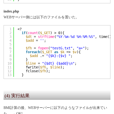
index.php
WEBサーバー側には以下のファイルを置いた。
1
<?
2
if
(
count
(
$_GET
) > 0){
3
$dt
= 
strftime
(
"%Y-%m-%d %H:%M:%S"
, time())
4
$add
= 
''
;
5
6
$fh
= 
fopen
(
"testG.txt"
, 
"a+"
);
7
foreach
(
$_GET
as
$k
=> 
$v
){
8
$add
.= 
"{$k}:{$v} "
;
9
}
10
$line
= 
"{$dt} {$add}\n"
;
11
fwrite(
$fh
, 
$line
);
12
fclose(
$fh
);
13
}
(4) 実行結果
BMI計算の後、WEBサーバーに以下のようなファイルが出来てい
た。 → OK!