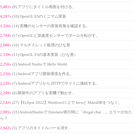
5,481v
(9) アプリにタイトル画面を付ける。
4,297v
(10) OpenGL ESのミニマム実装
3,336v
(14) 実機のセンサーの実装有無を確認する。
2,784v
(17) OpenGLと加速度センサーでボールを転がす。
2,686v
(16) マルチスレッド処理のひな形
2,339v
(11) OpenGL ESの基本実装（ひな形）
2,256v
(2) Android Studioで Hello World
2,256v
(1) Androidアプリ開発環境を作る。
2,220v
(7) Androidアプリから HTTPでサイトに接続する。
2,208v
(6) 開発中のアプリを実機で動かす。
2,142v
(27)【Eclipse 2022】Windows11上で Javaと MariaDBをつなぐ。
2,085v
(31) AndroidStudioで Emulator実行時に「illegal char…」エラーが出た
ら？
2,042v
(5) アプリのタイトルバーを消す。