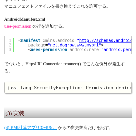
マニュフェストファイルを書き換えてこれを許可する。
AndroidManufest.xml
uses-permission
の行を追加する。
1
<
manifest
xmlns:android
=
"
http://schemas.android.
2
package
=
"net.dogrow.www.mybmi"
>
3
<
uses-permission
android:name
=
"android.permi
でないと、HttpsURLConnection::connect() でこんな例外が発生す
る。
(3) 実装
(4) BMI計算アプリを作る。
からの変更箇所だけを記す。