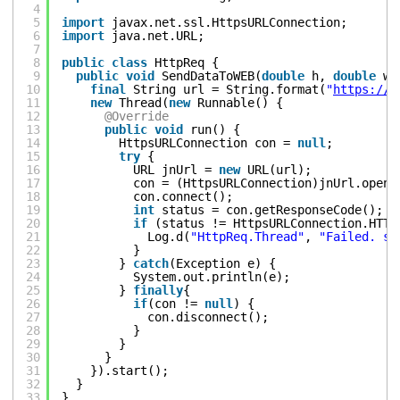
4
5
import
javax.net.ssl.HttpsURLConnection;
6
import
java.net.URL;
7
8
public
class
HttpReq {
9
public
void
SendDataToWEB(
double
h, 
double
w,
10
final
String url = String.format(
"
https://w
11
new
Thread(
new
Runnable() {
12
@Override
13
public
void
run() {
14
HttpsURLConnection con = 
null
;
15
try
{
16
URL jnUrl = 
new
URL(url);
17
con = (HttpsURLConnection)jnUrl.openC
18
con.connect();
19
int
status = con.getResponseCode();
20
if
(status != HttpsURLConnection.HTTP
21
Log.d(
"HttpReq.Thread"
, 
"Failed. st
22
}
23
} 
catch
(Exception e) {
24
System.out.println(e);
25
} 
finally
{
26
if
(con != 
null
) {
27
con.disconnect();
28
}
29
}
30
}
31
}).start();
32
}
33
}