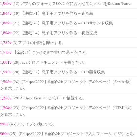
1,963v
(12) アプリのフォーカスON/OFFに合わせてOpenGLをResume/Pause
1,904v
(19) 【連載1-1】息子用アプリを作る – 企画編
1,809v
(21) 【連載1-3】息子用アプリを作る – CC0サウンド収集
1,804v
(22) 【連載1-4】息子用アプリを作る – 初版完成
1,787v
(3) アプリの回転を抑止する。
1,718v
【余談#1】(1)~(18)まで書いて思ったこと。
1,661v
(28) Javaでヒアドキュメントを書きたい。
1,593v
(20) 【連載1-2】息子用アプリを作る – CC0画像収集
1,508v
(24)【Eclipse2022】動的WebプロジェクトでWebページ（Servlet版）
を表示したい。
1,256v
(29) AndroidEmulatorからHTTP接続する。
1,204v
(23)【Eclipse2022】動的WebプロジェクトでWebページ（HTML版）
を表示したい。
996v
(45) スワイプを検出する。
969v
(25)【Eclipse2022】動的Webプロジェクトで入力フォーム（JSP）と応