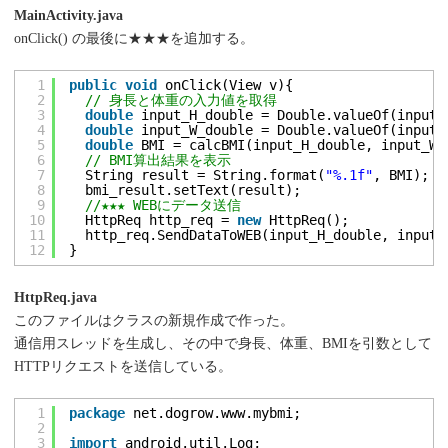
MainActivity.java
onClick() の最後に★★★を追加する。
1
public
void
onClick(View v){
2
// 身長と体重の入力値を取得
3
double
input_H_double = Double.valueOf(input_
4
double
input_W_double = Double.valueOf(input_
5
double
BMI = calcBMI(input_H_double, input_W_
6
// BMI算出結果を表示
7
String result = String.format(
"%.1f"
, BMI);
8
bmi_result.setText(result);
9
//★★★ WEBにデータ送信
10
HttpReq http_req = 
new
HttpReq();
11
http_req.SendDataToWEB(input_H_double, input_
12
}
HttpReq.java
このファイルはクラスの新規作成で作った。
通信用スレッドを生成し、その中で身長、体重、BMIを引数として
HTTPリクエストを送信している。
1
package
net.dogrow.www.mybmi;
2
3
import
android.util.Log;