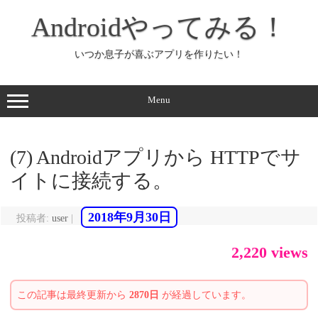
コ
ン
Androidやってみる！
テ
ン
ツ
へ
いつか息子が喜ぶアプリを作りたい！
ス
キ
ッ
プ
Menu
(7) Androidアプリから HTTPでサ
イトに接続する。
2018年9月30日
投稿者:
user
|
2,220 views
この記事は最終更新から
2870日
が経過しています。