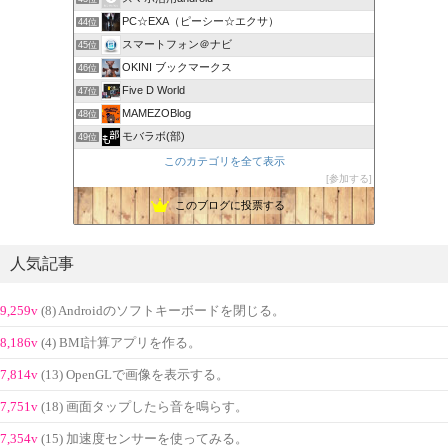
PC☆EXA（ピーシー☆エクサ）
44位
スマートフォン＠ナビ
45位
OKINI ブックマークス
46位
Five D World
47位
MAMEZOBlog
48位
モバラボ(部)
49位
このカテゴリを全て表示
参加する
このブログに投票する
人気記事
9,259v
(8) Androidのソフトキーボードを閉じる。
8,186v
(4) BMI計算アプリを作る。
7,814v
(13) OpenGLで画像を表示する。
7,751v
(18) 画面タップしたら音を鳴らす。
7,354v
(15) 加速度センサーを使ってみる。