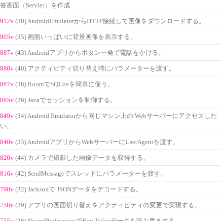
答画面（Servlet）を作成
912v
(30) AndroidEmulatorからHTTP接続して画像をダウンロードする。
905v
(35) 画面いっぱいに背景画像を表示する。
887v
(43) Androidアプリからボタン一発で電話をかける。
886v
(40) アクティビティ切り替え時にパラメーターを渡す。
867v
(38) RoomでSQLiteを簡単に使う。
865v
(26) Javaでセッションを制御する。
849v
(34) Android Emulatorから同じマシン上の Webサーバーにアクセスした
い。
840v
(33) AndroidアプリからWebサーバーにUserAgentを渡す。
820v
(44) カメラで撮影した画像データを取得する。
816v
(42) SendMessageでスレッドにパラメーターを渡す。
790v
(32) Jacksonで JSONデータをデコードする。
758v
(39) アプリの画面切り替えをアクティビティの変更で実現する。
755v
(36) SharedPreferencesでKey-Valueデータを読み書きする。