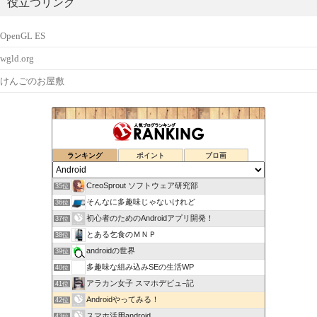
役立つリンク
OpenGL ES
wgld.org
けんごのお屋敷
ランキング
ポイント
ブロ画
CreoSprout ソフトウェア研究部
35位
そんなに多趣味じゃないけれど
36位
初心者のためのAndroidアプリ開発！
37位
とある乞食のＭＮＰ
38位
androidの世界
39位
多趣味な組み込みSEの生活WP
40位
アラカン女子 スマホデビュ−記
41位
Androidやってみる！
42位
スマホ活用android
43位