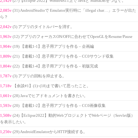
2,142v
(27)【Eclipse 2022】Windows11上で Javaと MariaDBをつなぐ。
2,085v
(31) AndroidStudioで Emulator実行時に「illegal char…」エラーが出た
ら？
2,042v
(5) アプリのタイトルバーを消す。
1,963v
(12) アプリのフォーカスON/OFFに合わせてOpenGLをResume/Pause
1,904v
(19) 【連載1-1】息子用アプリを作る – 企画編
1,809v
(21) 【連載1-3】息子用アプリを作る – CC0サウンド収集
1,804v
(22) 【連載1-4】息子用アプリを作る – 初版完成
1,787v
(3) アプリの回転を抑止する。
1,718v
【余談#1】(1)~(18)まで書いて思ったこと。
1,661v
(28) Javaでヒアドキュメントを書きたい。
1,593v
(20) 【連載1-2】息子用アプリを作る – CC0画像収集
1,508v
(24)【Eclipse2022】動的WebプロジェクトでWebページ（Servlet版）
を表示したい。
1,256v
(29) AndroidEmulatorからHTTP接続する。