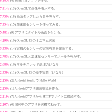
8,185v
(4) BMI計算アプリを作る。
7,814v
(13) OpenGLで画像を表示する。
7,750v
(18) 画面タップしたら音を鳴らす。
7,354v
(15) 加速度センサーを使ってみる。
5,481v
(9) アプリにタイトル画面を付ける。
4,296v
(10) OpenGL ESのミニマム実装
3,336v
(14) 実機のセンサーの実装有無を確認する。
2,783v
(17) OpenGLと加速度センサーでボールを転がす。
2,686v
(16) マルチスレッド処理のひな形
2,339v
(11) OpenGL ESの基本実装（ひな形）
2,256v
(2) Android Studioで Hello World
2,256v
(1) Androidアプリ開発環境を作る。
2,219v
(7) Androidアプリから HTTPでサイトに接続する。
2,207v
(6) 開発中のアプリを実機で動かす。