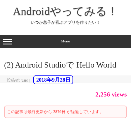
コ
ン
Androidやってみる！
テ
ン
ツ
へ
いつか息子が喜ぶアプリを作りたい！
ス
キ
ッ
プ
Menu
(2) Android Studioで Hello World
2018年9月28日
投稿者:
user
|
2,256 views
この記事は最終更新から
2870日
が経過しています。