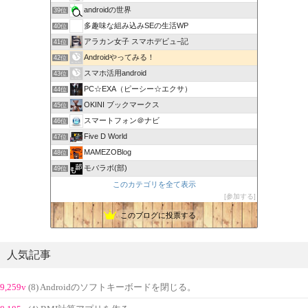
androidの世界
39位
多趣味な組み込みSEの生活WP
40位
アラカン女子 スマホデビュ−記
41位
Androidやってみる！
42位
スマホ活用android
43位
PC☆EXA（ピーシー☆エクサ）
44位
OKINI ブックマークス
45位
スマートフォン＠ナビ
46位
Five D World
47位
MAMEZOBlog
48位
モバラボ(部)
49位
このカテゴリを全て表示
参加する
このブログに投票する
人気記事
9,259v
(8) Androidのソフトキーボードを閉じる。