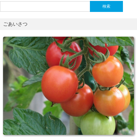
検
索:
ごあいさつ