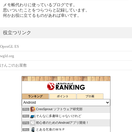
メモ帳代わりに使っているブログです。
思いついたことをつらつらと記録しています。
何かお役に立てるものがあれば幸いです。
役立つリンク
OpenGL ES
wgld.org
けんごのお屋敷
ランキング
ポイント
ブロ画
CreoSprout ソフトウェア研究部
35位
そんなに多趣味じゃないけれど
36位
初心者のためのAndroidアプリ開発！
37位
とある乞食のＭＮＰ
38位