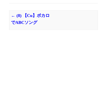
←
(8) 【Cu】ボカロ
投稿ナビゲーション
でABCソング