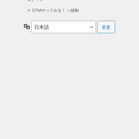
← DTMやってみる！ へ移動
言
語