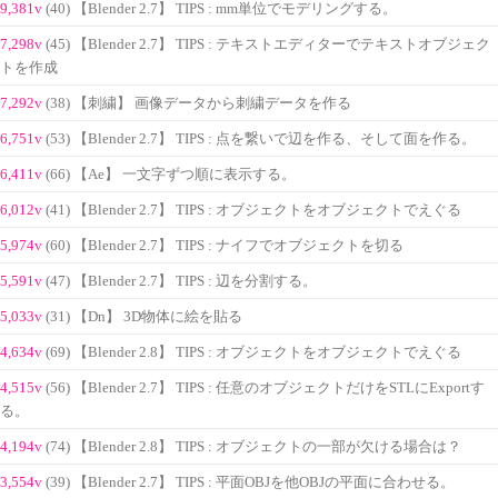
9,381v
(40) 【Blender 2.7】 TIPS : mm単位でモデリングする。
7,298v
(45) 【Blender 2.7】 TIPS : テキストエディターでテキストオブジェク
トを作成
7,292v
(38) 【刺繍】 画像データから刺繍データを作る
6,751v
(53) 【Blender 2.7】 TIPS : 点を繋いで辺を作る、そして面を作る。
6,411v
(66) 【Ae】 一文字ずつ順に表示する。
6,012v
(41) 【Blender 2.7】 TIPS : オブジェクトをオブジェクトでえぐる
5,974v
(60) 【Blender 2.7】 TIPS : ナイフでオブジェクトを切る
5,591v
(47) 【Blender 2.7】 TIPS : 辺を分割する。
5,033v
(31) 【Dn】 3D物体に絵を貼る
4,634v
(69) 【Blender 2.8】 TIPS : オブジェクトをオブジェクトでえぐる
4,515v
(56) 【Blender 2.7】 TIPS : 任意のオブジェクトだけをSTLにExportす
る。
4,194v
(74) 【Blender 2.8】 TIPS : オブジェクトの一部が欠ける場合は？
3,554v
(39) 【Blender 2.7】 TIPS : 平面OBJを他OBJの平面に合わせる。