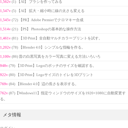
1,562v
(1) 【AI】 ブラシを作ってみる
1,547v
(5) 【AI】 拡大・縮小時に線の太さも変える
1,545v
(72) 【PR】Adobe Premierでクロマキー合成
1,514v
(21) 【PS】 Photoshopの基本的な操作方法
1,461v
(81) 【3D Print】全自動マルチカラープリントを試す。
1,202v
(78) 【Blender 4.0】シンプルな指輪を作る。
1,100v
(86) 昔の白黒写真をカラー写真に変える方法いろいろ
948v
(79) 【3D Print】Legoのポッチのサイズを確認する。
922v
(80) 【3D Print】Legoサイズのトイレを3Dプリント
769v
(84) 【Blender 4.0】辺の長さを表示する。
762v
(87)【Windows11】指定ウィンドウのサイズを1920×1080に自動変更す
る。
メタ情報