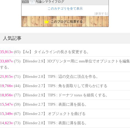
与論シマライフログ
15位
このカテゴリを全て表示
参加する
このブログに投票する
人気記事
35,913v
(65) 【Ae】 タイムラインの長さを変更する。
33,697v
(75) 【Blender 2.9】3Dプリンター用に mm単位でオブジェクトを編集
する。
21,915v
(71) 【Blender 2.8】 TIPS : 辺の交点に頂点を作る。
19,766v
(44) 【Blender 2.7】 TIPS : 角を面取りして滑らかにする
18,956v
(77) 【Blender 2.9】 TIPS : ドーナツ torus を細長くする。
15,547v
(59) 【Blender 2.7】 TIPS : 表面に溝を掘る。
15,349v
(67) 【Blender 2.7】 オブジェクトを曲げる
14,623v
(73) 【Blender 2.8】 TIPS : 表面に溝を掘る。