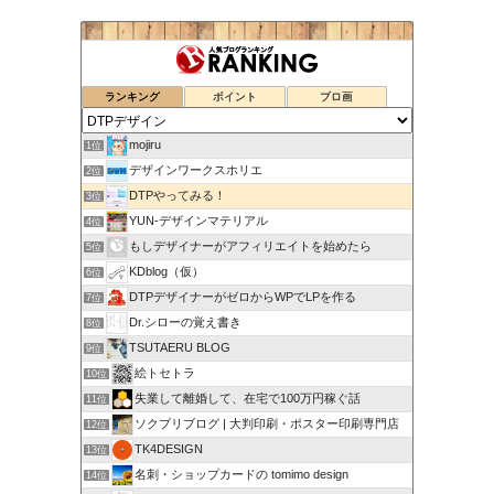
ランキング
ポイント
ブロ画
mojiru
1位
デザインワークスホリエ
2位
DTPやってみる！
3位
YUN-デザインマテリアル
4位
もしデザイナーがアフィリエイトを始めたら
5位
KDblog（仮）
6位
DTPデザイナーがゼロからWPでLPを作る
7位
Dr.シローの覚え書き
8位
TSUTAERU BLOG
9位
絵トセトラ
10位
失業して離婚して、在宅で100万円稼ぐ話
11位
ソクプリブログ | 大判印刷・ポスター印刷専門店
12位
TK4DESIGN
13位
名刺・ショップカードの tomimo design
14位