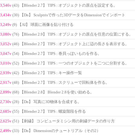
3,546v
(43) 【Blender 2.7】 TIPS : オブジェクトの原点を設定する。
3,434v
(30) 【Dn】 Sculptrisで作った3DデータをDimensionでインポート
3,249v
(9) 【AI】 球面に画像を貼り付ける
3,080v
(76) 【Blender 2.9】 TIPS : オブジェクトの原点を任意の位置にする。
3,052v
(46) 【Blender 2.7】 TIPS : オブジェクト上に辺の長さを表示する。
3,047v
(54) 【Blender 2.7】 TIPS : 巻貝っぽいものを作る。
3,010v
(52) 【Blender 2.7】 TIPS : 一つのオブジェクトを二つに分割する。
2,939v
(42) 【Blender 2.7】 TIPS : キー操作一覧
2,917v
(48) 【Blender 2.7】 TIPS : スクリューで回転体を作る。
2,899v
(68) 【Blender 2.8】 Blender 2.8を使い始める。
2,730v
(28) 【Dn】 写真に3D物体を合成する。
2,685v
(55) 【Blender 2.7】 TIPS : 螺旋階段を作る
2,625v
(51) 【刺繍】 コンピュータミシン用の刺繍データの作り方
2,499v
(33) 【Dn】 Dimensionのチュートリアル（その2）