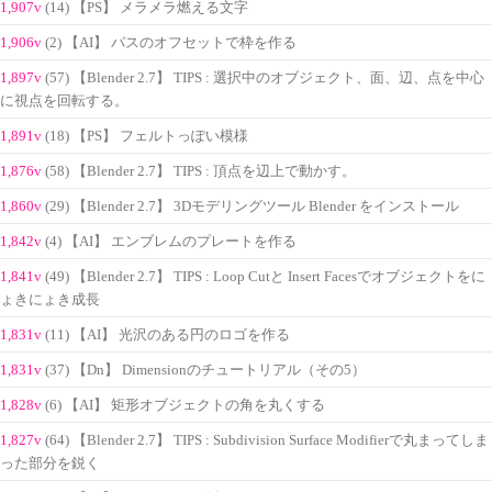
1,907v
(14) 【PS】 メラメラ燃える文字
1,906v
(2) 【AI】 パスのオフセットで枠を作る
1,897v
(57) 【Blender 2.7】 TIPS : 選択中のオブジェクト、面、辺、点を中心
に視点を回転する。
1,891v
(18) 【PS】 フェルトっぽい模様
1,876v
(58) 【Blender 2.7】 TIPS : 頂点を辺上で動かす。
1,860v
(29) 【Blender 2.7】 3Dモデリングツール Blender をインストール
1,842v
(4) 【AI】 エンブレムのプレートを作る
1,841v
(49) 【Blender 2.7】 TIPS : Loop Cutと Insert Facesでオブジェクトをに
ょきにょき成長
1,831v
(11) 【AI】 光沢のある円のロゴを作る
1,831v
(37) 【Dn】 Dimensionのチュートリアル（その5）
1,828v
(6) 【AI】 矩形オブジェクトの角を丸くする
1,827v
(64) 【Blender 2.7】 TIPS : Subdivision Surface Modifierで丸まってしま
った部分を鋭く