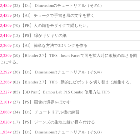
2,485v
(32) 【Dn】 Dimensionのチュートリアル（その1）
2,432v
(24) 【AI】 チョークで手書き風の文字を描く
2,430v
(70) 【PR】人の顔をモザイクで隠したい。
2,416v
(12) 【PS】 縁がギザギザの紙
2,366v
(10) 【AI】 簡単な方法で3Dリングを作る
2,330v
(50) 【Blender 2.7】 TIPS : Insert Facesで面を挿入時に縦横の厚さを同
じにする。
2,292v
(36) 【Dn】 Dimensionのチュートリアル（その4）
2,266v
(62) 【Blender 2.7】 TIPS : 動的にピボットを切り替えて編集する。
2,227v
(85) 【3D Print】Bambu Lab P1S Combo 使用方法 TIPS
2,101v
(27) 【PS】 画像の境界をぼかす
2,068v
(34) 【Dn】 チュートリアル後の練習
2,028v
(17) 【PS】 ジーンズの生地に縫い目を付ける
1,954v
(35) 【Dn】 Dimensionのチュートリアル（その3）