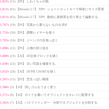
1,825v
(13) 【PS】 しわくちゃの紙
1,813v
(61) 【Blender 2.7】 TIPS : ショートカットキーで簡単にサイズ変更
1,813v
(63) 【Blender 2.7】 TIPS : 動的に座標系を切り替えて編集する。
1,767v
(19) 【PS】 写真から要らないものを消す
1,753v
(20) 【PS】 調整レイヤーを使う
1,705v
(16) 【PS】 ジーンズの生地っぽく
1,698v
(22) 【PS】 人物の切り抜き
1,689v
(25) 【AI】 3D立体ブロックを描く
1,636v
(23) 【PS】 古い写真を修復する。
1,632v
(26) 【AI】 3D PIE CHARTを描く
1,597v
(15) 【PS】 芝生っぽい模様
1,586v
(3) 【AI】 消しゴムをうまく使う
1,571v
(8) 【AI】 ガイドを書いてオブジェクトをキレイに配置する
1,563v
(7) 【AI】 パスファインダー・分割でオブジェクトを分割する