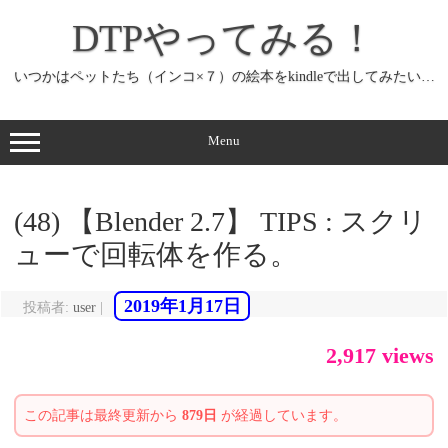
コ
ン
DTPやってみる！
テ
ン
ツ
へ
いつかはペットたち（インコ×７）の絵本をkindleで出してみたい…
ス
キ
ッ
プ
Menu
(48) 【Blender 2.7】 TIPS : スクリ
ューで回転体を作る。
2019年1月17日
投稿者:
user
|
2,917 views
この記事は最終更新から
879日
が経過しています。