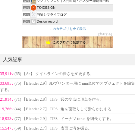
ソクプリブログ | 大判印刷・ポスター印刷専門店
12位
TK4DESIGN
13位
与論シマライフログ
14位
Design record
15位
このカテゴリを全て表示
参加する
このブログに投票する
人気記事
35,911v
(65) 【Ae】 タイムラインの長さを変更する。
33,695v
(75) 【Blender 2.9】3Dプリンター用に mm単位でオブジェクトを編集
する。
21,914v
(71) 【Blender 2.8】 TIPS : 辺の交点に頂点を作る。
19,766v
(44) 【Blender 2.7】 TIPS : 角を面取りして滑らかにする
18,953v
(77) 【Blender 2.9】 TIPS : ドーナツ torus を細長くする。
15,547v
(59) 【Blender 2.7】 TIPS : 表面に溝を掘る。