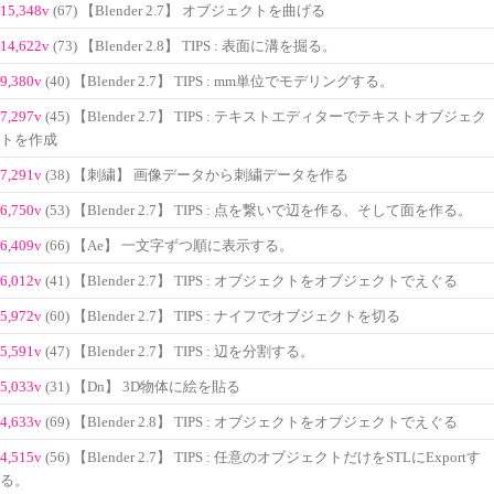
15,348v
(67) 【Blender 2.7】 オブジェクトを曲げる
14,622v
(73) 【Blender 2.8】 TIPS : 表面に溝を掘る。
9,380v
(40) 【Blender 2.7】 TIPS : mm単位でモデリングする。
7,297v
(45) 【Blender 2.7】 TIPS : テキストエディターでテキストオブジェク
トを作成
7,291v
(38) 【刺繍】 画像データから刺繍データを作る
6,750v
(53) 【Blender 2.7】 TIPS : 点を繋いで辺を作る、そして面を作る。
6,409v
(66) 【Ae】 一文字ずつ順に表示する。
6,012v
(41) 【Blender 2.7】 TIPS : オブジェクトをオブジェクトでえぐる
5,972v
(60) 【Blender 2.7】 TIPS : ナイフでオブジェクトを切る
5,591v
(47) 【Blender 2.7】 TIPS : 辺を分割する。
5,033v
(31) 【Dn】 3D物体に絵を貼る
4,633v
(69) 【Blender 2.8】 TIPS : オブジェクトをオブジェクトでえぐる
4,515v
(56) 【Blender 2.7】 TIPS : 任意のオブジェクトだけをSTLにExportす
る。