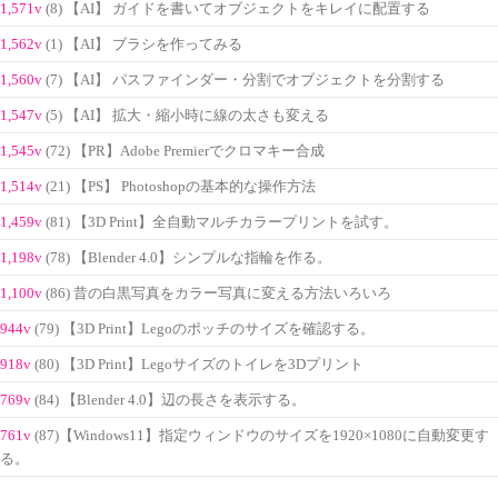
1,571v
(8) 【AI】 ガイドを書いてオブジェクトをキレイに配置する
1,562v
(1) 【AI】 ブラシを作ってみる
1,560v
(7) 【AI】 パスファインダー・分割でオブジェクトを分割する
1,547v
(5) 【AI】 拡大・縮小時に線の太さも変える
1,545v
(72) 【PR】Adobe Premierでクロマキー合成
1,514v
(21) 【PS】 Photoshopの基本的な操作方法
1,459v
(81) 【3D Print】全自動マルチカラープリントを試す。
1,198v
(78) 【Blender 4.0】シンプルな指輪を作る。
1,100v
(86) 昔の白黒写真をカラー写真に変える方法いろいろ
944v
(79) 【3D Print】Legoのポッチのサイズを確認する。
918v
(80) 【3D Print】Legoサイズのトイレを3Dプリント
769v
(84) 【Blender 4.0】辺の長さを表示する。
761v
(87)【Windows11】指定ウィンドウのサイズを1920×1080に自動変更す
る。