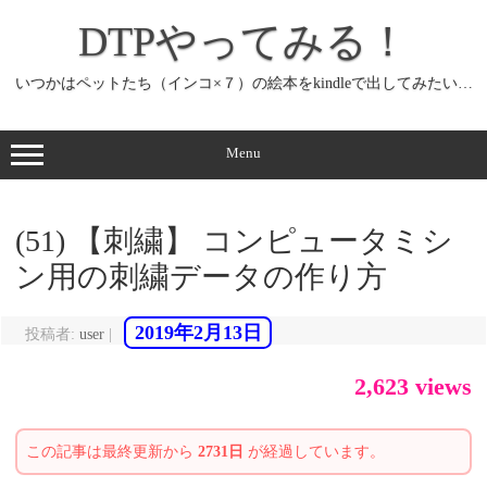
コ
ン
DTPやってみる！
テ
ン
ツ
へ
いつかはペットたち（インコ×７）の絵本をkindleで出してみたい…
ス
キ
ッ
プ
Menu
(51) 【刺繍】 コンピュータミシ
ン用の刺繍データの作り方
2019年2月13日
投稿者:
user
|
2,623 views
この記事は最終更新から
2731日
が経過しています。