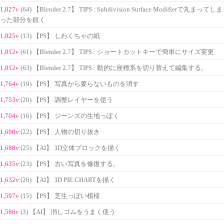
1,827v
(64) 【Blender 2.7】 TIPS : Subdivision Surface Modifierで丸まってしま
った部分を鋭く
1,825v
(13) 【PS】 しわくちゃの紙
1,812v
(61) 【Blender 2.7】 TIPS : ショートカットキーで簡単にサイズ変更
1,812v
(63) 【Blender 2.7】 TIPS : 動的に座標系を切り替えて編集する。
1,764v
(19) 【PS】 写真から要らないものを消す
1,753v
(20) 【PS】 調整レイヤーを使う
1,704v
(16) 【PS】 ジーンズの生地っぽく
1,698v
(22) 【PS】 人物の切り抜き
1,688v
(25) 【AI】 3D立体ブロックを描く
1,635v
(23) 【PS】 古い写真を修復する。
1,632v
(26) 【AI】 3D PIE CHARTを描く
1,597v
(15) 【PS】 芝生っぽい模様
1,586v
(3) 【AI】 消しゴムをうまく使う