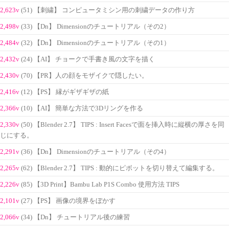
2,623v
(51) 【刺繍】 コンピュータミシン用の刺繍データの作り方
2,498v
(33) 【Dn】 Dimensionのチュートリアル（その2）
2,484v
(32) 【Dn】 Dimensionのチュートリアル（その1）
2,432v
(24) 【AI】 チョークで手書き風の文字を描く
2,430v
(70) 【PR】人の顔をモザイクで隠したい。
2,416v
(12) 【PS】 縁がギザギザの紙
2,366v
(10) 【AI】 簡単な方法で3Dリングを作る
2,330v
(50) 【Blender 2.7】 TIPS : Insert Facesで面を挿入時に縦横の厚さを同
じにする。
2,291v
(36) 【Dn】 Dimensionのチュートリアル（その4）
2,265v
(62) 【Blender 2.7】 TIPS : 動的にピボットを切り替えて編集する。
2,226v
(85) 【3D Print】Bambu Lab P1S Combo 使用方法 TIPS
2,101v
(27) 【PS】 画像の境界をぼかす
2,066v
(34) 【Dn】 チュートリアル後の練習