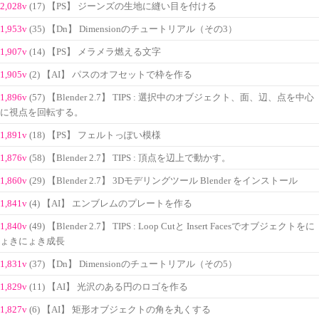
2,028v
(17) 【PS】 ジーンズの生地に縫い目を付ける
1,953v
(35) 【Dn】 Dimensionのチュートリアル（その3）
1,907v
(14) 【PS】 メラメラ燃える文字
1,905v
(2) 【AI】 パスのオフセットで枠を作る
1,896v
(57) 【Blender 2.7】 TIPS : 選択中のオブジェクト、面、辺、点を中心
に視点を回転する。
1,891v
(18) 【PS】 フェルトっぽい模様
1,876v
(58) 【Blender 2.7】 TIPS : 頂点を辺上で動かす。
1,860v
(29) 【Blender 2.7】 3Dモデリングツール Blender をインストール
1,841v
(4) 【AI】 エンブレムのプレートを作る
1,840v
(49) 【Blender 2.7】 TIPS : Loop Cutと Insert Facesでオブジェクトをに
ょきにょき成長
1,831v
(37) 【Dn】 Dimensionのチュートリアル（その5）
1,829v
(11) 【AI】 光沢のある円のロゴを作る
1,827v
(6) 【AI】 矩形オブジェクトの角を丸くする