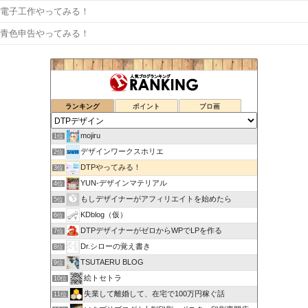
電子工作やってみる！
青色申告やってみる！
ランキング
ポイント
ブロ画
mojiru
1位
デザインワークスホリエ
2位
DTPやってみる！
3位
YUN-デザインマテリアル
4位
もしデザイナーがアフィリエイトを始めたら
5位
KDblog（仮）
6位
DTPデザイナーがゼロからWPでLPを作る
7位
Dr.シローの覚え書き
8位
TSUTAERU BLOG
9位
絵トセトラ
10位
失業して離婚して、在宅で100万円稼ぐ話
11位