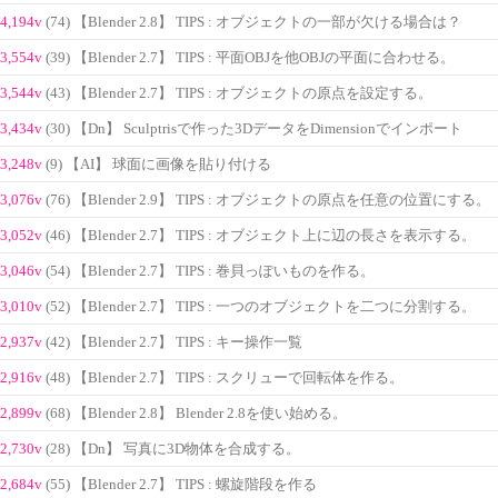
4,194v
(74) 【Blender 2.8】 TIPS : オブジェクトの一部が欠ける場合は？
3,554v
(39) 【Blender 2.7】 TIPS : 平面OBJを他OBJの平面に合わせる。
3,544v
(43) 【Blender 2.7】 TIPS : オブジェクトの原点を設定する。
3,434v
(30) 【Dn】 Sculptrisで作った3DデータをDimensionでインポート
3,248v
(9) 【AI】 球面に画像を貼り付ける
3,076v
(76) 【Blender 2.9】 TIPS : オブジェクトの原点を任意の位置にする。
3,052v
(46) 【Blender 2.7】 TIPS : オブジェクト上に辺の長さを表示する。
3,046v
(54) 【Blender 2.7】 TIPS : 巻貝っぽいものを作る。
3,010v
(52) 【Blender 2.7】 TIPS : 一つのオブジェクトを二つに分割する。
2,937v
(42) 【Blender 2.7】 TIPS : キー操作一覧
2,916v
(48) 【Blender 2.7】 TIPS : スクリューで回転体を作る。
2,899v
(68) 【Blender 2.8】 Blender 2.8を使い始める。
2,730v
(28) 【Dn】 写真に3D物体を合成する。
2,684v
(55) 【Blender 2.7】 TIPS : 螺旋階段を作る