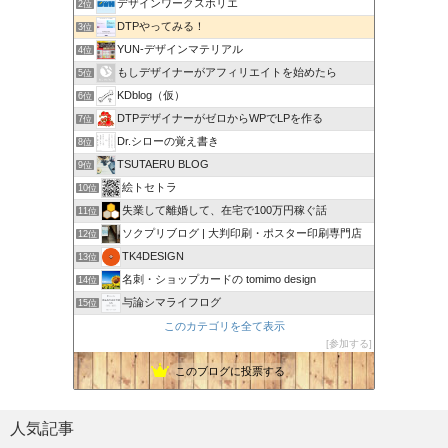
デザインワークスホリエ
2位
DTPやってみる！
3位
YUN-デザインマテリアル
4位
もしデザイナーがアフィリエイトを始めたら
5位
KDblog（仮）
6位
DTPデザイナーがゼロからWPでLPを作る
7位
Dr.シローの覚え書き
8位
TSUTAERU BLOG
9位
絵トセトラ
10位
失業して離婚して、在宅で100万円稼ぐ話
11位
ソクプリブログ | 大判印刷・ポスター印刷専門店
12位
TK4DESIGN
13位
名刺・ショップカードの tomimo design
14位
与論シマライフログ
15位
このカテゴリを全て表示
参加する
このブログに投票する
人気記事