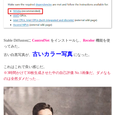
Stable Diffusionに
ControlNet
をインストールし、
Recolor
機能を使
ってみた。
古いカラー写真
古い白黒写真が、
になった。
これはこれで良い感じだ。
※3時間かけて30枚生成させた中の自己評価 No.1画像だ。ダメなも
のは全然ダメだった…