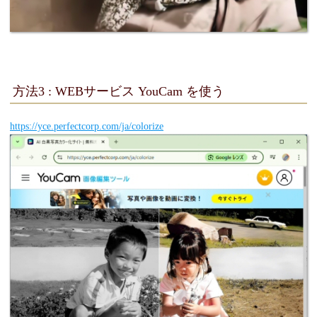
方法3 : WEBサービス YouCam を使う
https://yce.perfectcorp.com/ja/colorize