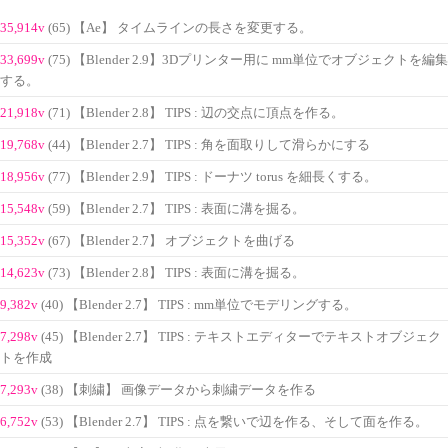
35,914v
(65) 【Ae】 タイムラインの長さを変更する。
33,699v
(75) 【Blender 2.9】3Dプリンター用に mm単位でオブジェクトを編集
する。
21,918v
(71) 【Blender 2.8】 TIPS : 辺の交点に頂点を作る。
19,768v
(44) 【Blender 2.7】 TIPS : 角を面取りして滑らかにする
18,956v
(77) 【Blender 2.9】 TIPS : ドーナツ torus を細長くする。
15,548v
(59) 【Blender 2.7】 TIPS : 表面に溝を掘る。
15,352v
(67) 【Blender 2.7】 オブジェクトを曲げる
14,623v
(73) 【Blender 2.8】 TIPS : 表面に溝を掘る。
9,382v
(40) 【Blender 2.7】 TIPS : mm単位でモデリングする。
7,298v
(45) 【Blender 2.7】 TIPS : テキストエディターでテキストオブジェク
トを作成
7,293v
(38) 【刺繍】 画像データから刺繍データを作る
6,752v
(53) 【Blender 2.7】 TIPS : 点を繋いで辺を作る、そして面を作る。