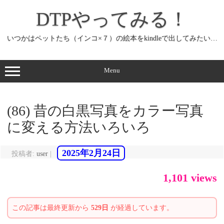
コ
ン
DTPやってみる！
テ
ン
ツ
へ
いつかはペットたち（インコ×７）の絵本をkindleで出してみたい…
ス
キ
ッ
プ
Menu
(86) 昔の白黒写真をカラー写真
に変える方法いろいろ
2025年2月24日
投稿者:
user
|
1,101 views
この記事は最終更新から
529日
が経過しています。