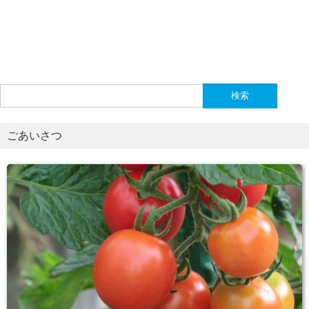
検
索:
ごあいさつ