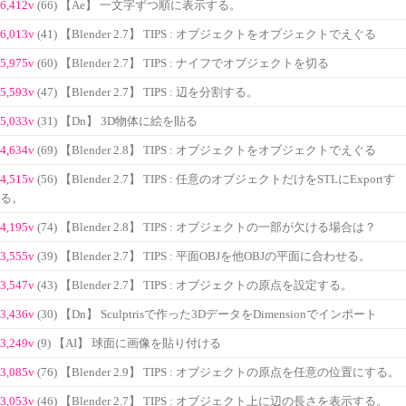
6,412v
(66) 【Ae】 一文字ずつ順に表示する。
6,013v
(41) 【Blender 2.7】 TIPS : オブジェクトをオブジェクトでえぐる
5,975v
(60) 【Blender 2.7】 TIPS : ナイフでオブジェクトを切る
5,593v
(47) 【Blender 2.7】 TIPS : 辺を分割する。
5,033v
(31) 【Dn】 3D物体に絵を貼る
4,634v
(69) 【Blender 2.8】 TIPS : オブジェクトをオブジェクトでえぐる
4,515v
(56) 【Blender 2.7】 TIPS : 任意のオブジェクトだけをSTLにExportす
る。
4,195v
(74) 【Blender 2.8】 TIPS : オブジェクトの一部が欠ける場合は？
3,555v
(39) 【Blender 2.7】 TIPS : 平面OBJを他OBJの平面に合わせる。
3,547v
(43) 【Blender 2.7】 TIPS : オブジェクトの原点を設定する。
3,436v
(30) 【Dn】 Sculptrisで作った3DデータをDimensionでインポート
3,249v
(9) 【AI】 球面に画像を貼り付ける
3,085v
(76) 【Blender 2.9】 TIPS : オブジェクトの原点を任意の位置にする。
3,053v
(46) 【Blender 2.7】 TIPS : オブジェクト上に辺の長さを表示する。