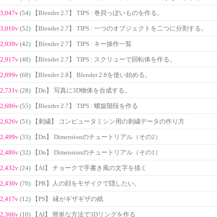
3,047v
(54) 【Blender 2.7】 TIPS : 巻貝っぽいものを作る。
3,010v
(52) 【Blender 2.7】 TIPS : 一つのオブジェクトを二つに分割する。
2,939v
(42) 【Blender 2.7】 TIPS : キー操作一覧
2,917v
(48) 【Blender 2.7】 TIPS : スクリューで回転体を作る。
2,899v
(68) 【Blender 2.8】 Blender 2.8を使い始める。
2,731v
(28) 【Dn】 写真に3D物体を合成する。
2,686v
(55) 【Blender 2.7】 TIPS : 螺旋階段を作る
2,626v
(51) 【刺繍】 コンピュータミシン用の刺繍データの作り方
2,499v
(33) 【Dn】 Dimensionのチュートリアル（その2）
2,486v
(32) 【Dn】 Dimensionのチュートリアル（その1）
2,432v
(24) 【AI】 チョークで手書き風の文字を描く
2,430v
(70) 【PR】人の顔をモザイクで隠したい。
2,417v
(12) 【PS】 縁がギザギザの紙
2,366v
(10) 【AI】 簡単な方法で3Dリングを作る