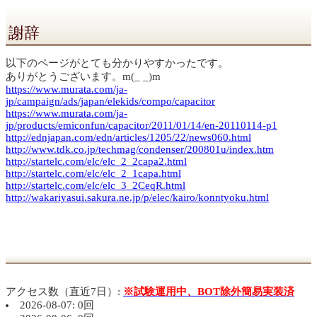
謝辞
以下のページがとても分かりやすかったです。
ありがとうございます。m(_ _)m
https://www.murata.com/ja-
jp/campaign/ads/japan/elekids/compo/capacitor
https://www.murata.com/ja-
jp/products/emiconfun/capacitor/2011/01/14/en-20110114-p1
http://ednjapan.com/edn/articles/1205/22/news060.html
http://www.tdk.co.jp/techmag/condenser/200801u/index.htm
http://startelc.com/elc/elc_2_2capa2.html
http://startelc.com/elc/elc_2_1capa.html
http://startelc.com/elc/elc_3_2CeqR.html
http://wakariyasui.sakura.ne.jp/p/elec/kairo/konntyoku.html
アクセス数（直近7日）:
※試験運用中、BOT除外簡易実装済
2026-08-07: 0回