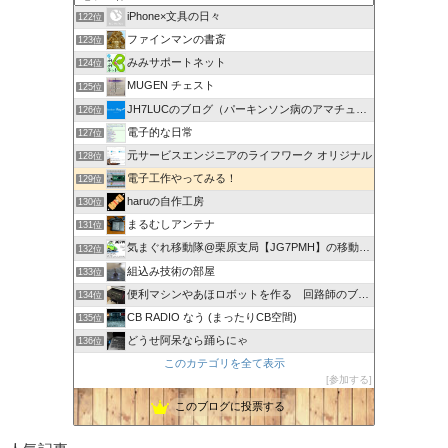
iPhone×文具の日々
122位
ファインマンの書斎
123位
みみサポートネット
124位
MUGEN チェスト
125位
JH7LUCのブログ（パーキンソン病のアマチュア無線奮闘記）
126位
電子的な日常
127位
元サービスエンジニアのライフワーク オリジナル
128位
電子工作やってみる！
129位
haruの自作工房
130位
まるむしアンテナ
131位
気まぐれ移動隊@栗原支局【JG7PMH】の移動運用日記
132位
組込み技術の部屋
133位
便利マシンやあほロボットを作る 回路師のブログ
134位
CB RADIO なう (まったりCB空間)
135位
どうせ阿呆なら踊らにゃ
136位
このカテゴリを全て表示
参加する
このブログに投票する