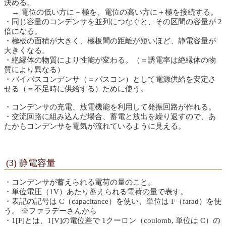
決める。
→ 電位の低い方に－極を、電位の高い方に＋極を接続する。
・同じ容量のコンデンサを並列につなぐと、その区間の容量が 2
倍になる。
・極板の面積が大きく、極板間の距離が短いほど、静電容量が
大きくなる。
・絶縁体の物質により性能が変わる。（＝誘電率は絶縁体の物
質により異なる）
・バイパスコンデンサ（＝パスコン）として電源供給を安定さ
せる（＝不足時に供給する）ために使う。
・コンデンサの充電、放電機能を利用して発振回路が作れる。
・交流回路に組み込んだ場合、蓄電と放出を繰り返すので、あ
たかもコンデンサを電気が流れているように見える。
(3) 静電容量
・コンデンサが蓄えられる電荷の量のこと。
・単位電圧（1V）あたり蓄えられる電荷の量で表す。
・表記の記号は C（capacitance）を使い、単位は F（farad）を使
う。 ※ファラデーさんから
・1[F]とは、1[V]の電位差で 1クーロン（coulomb, 単位は C）の