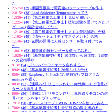
た
2,575v
(29) 半固定抵抗で可変速のターンテーブル作り
2,015v
(38) Lead Soldering Temperature って？
1,339v
(41)【第二種電気工事士】免状が届いた。
1,225v
(40)【第二種電気工事士】技能試験を受けてきたけ
ど… → (追記)合格してた！
1,214v
(39)【第二種電気工事士】まずは筆記試験に合格
1,192v
(49)【情報セキュリティマネジメント】合格
1,146v
(42) 玄関の照明に人感センサーを取り付けてみ
た。
1,041v
(53) 超音波距離センサーを使ってみる。
1,028v
(44)【基本情報技術者】10進数から16進数、2進数
への変換手順
913v
(54) ジャンパーワイヤーを自作する。
894v
(48)【基本情報技術者】26年ぶりの合格
858v
(55) Raspberry Pi Pico2に起動時実行プログラム
main.pyを置く。
803v
(57)【連載2-2】リモコン作り：赤外線LEDで信号パ
ターンを再生する。
800v
(56)【連載2-1】リモコン作り：赤外線リモコンの信
号パターンをキャプチャする。
791v
(50) オシロスコープ OWON HDS272を使ってみる。
786v
(46)【基本情報技術者】最短経路の数を求める。