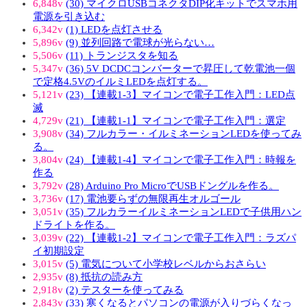
6,848v
(30) マイクロUSBコネクタDIP化キットでスマホ用
電源を引き込む
6,342v
(1) LEDを点灯させる
5,896v
(9) 並列回路で電球が光らない…
5,506v
(11) トランジスタを知る
5,347v
(36) 5V DCDCコンバーターで昇圧して乾電池一個
で定格4.5VのイルミLEDを点灯する。
5,121v
(23) 【連載1-3】マイコンで電子工作入門：LED点
滅
4,729v
(21) 【連載1-1】マイコンで電子工作入門：選定
3,908v
(34) フルカラー・イルミネーションLEDを使ってみ
る。
3,804v
(24) 【連載1-4】マイコンで電子工作入門：時報を
作る
3,792v
(28) Arduino Pro MicroでUSBドングルを作る。
3,736v
(17) 電池要らずの無限再生オルゴール
3,051v
(35) フルカラーイルミネーションLEDで子供用ハン
ドライトを作る。
3,039v
(22) 【連載1-2】マイコンで電子工作入門：ラズパ
イ初期設定
3,015v
(5) 電気について小学校レベルからおさらい
2,935v
(8) 抵抗の読み方
2,918v
(2) テスターを使ってみる
2,843v
(33) 寒くなるとパソコンの電源が入りづらくなっ