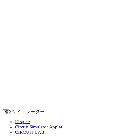
回路シミュレーター
LTspice
Circuit Simulator Applet
CIRCUIT LAB