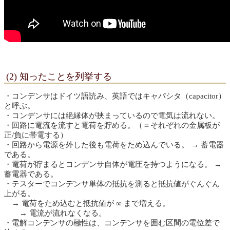
(2) 知ったことを列挙する
・コンデンサはドイツ語読み、英語ではキャパシタ（capacitor）
と呼ぶ。
・コンデンサには絶縁体が挟まっているので電気は流れない。
・回路に電流を流すと電荷を貯める。（＝それぞれの金属板が
正/負に帯電する）
・回路から電源を外した後も電荷をため込んでいる。 → 蓄電器
である。
・電荷が貯まるとコンデンサ自体が電圧を持つようになる。 →
蓄電器である。
・テスターでコンデンサ単体の抵抗を測ると抵抗値がぐんぐん
上がる。
→ 電荷をため込むと抵抗値が ∞ まで増える。
→ 電流が流れなくなる。
・電解コンデンサの極性は、コンデンサを囲む区間の電位差で