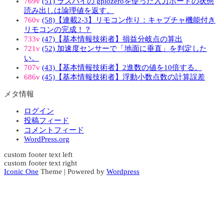
769v
(51) ラズパイの gpiozeroを使った入力ポートの状態
読み出しは論理値を返す。
760v
(58)【連載2-3】リモコン作り：キャプチャ機能付き
リモコンの完成！？
733v
(47)【基本情報技術者】損益分岐点の算出
721v
(52) 加速度センサーで「地面に垂直」を判定した
い。
707v
(43)【基本情報技術者】2進数の値を10倍する。
686v
(45)【基本情報技術者】浮動小数点数の計算誤差
メタ情報
ログイン
投稿フィード
コメントフィード
WordPress.org
custom footer text left
custom footer text right
Iconic One
Theme | Powered by
Wordpress