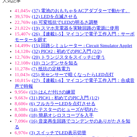
人気記事
41,045v
(37) 電池のおもちゃをACアダプターで動かす。
39,570v
(12) LEDを点滅させる
22,769v
(4) 可変抵抗でLEDの明るさ調整
21,022v
(19) スマホ充電器を実験回路の電源に使用
15,407v
(26) 【連載1-5】マイコンで電子工作入門：サーボ
モーターを廻す
14,499v
(15) 回路シミュレーター : Circuit Simulator Applet
14,128v
(32) PIC#2 : 初めてのPIC入門 (2/2)
12,769v
(20) トランジスタをスイッチに使う
12,108v
(10) コンデンサを知る
11,278v
(7) 抵抗の定格電力
11,043v
(25) 光センサーで暗くなったらLED点灯
10,015v
(27) 【連載1-6】マイコンで電子工作入門：合成音
声で時報
9,956v
(13) はんだ付けの練習
9,663v
(31) PIC#1 : 初めてのPIC入門 (1/2)
8,606v
(6) フルカラーLEDを点灯させる
8,508v
(14) テスターのヒューズが切れた
8,008v
(18) 簡易オシロスコープを入手
7,096v
(16) 音楽再生回路でコンデンサのありがたさを知
る
6,976v
(3) スイッチでLED表示切替