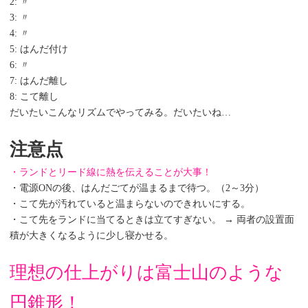
2: 〃
3: 〃
4: 〃
5: はんだ付け
6: 〃
7: はんだ離し
8: こて離し
だいたいこんなリズムでやってみる。だいたいね…
注意点
・ランドとリード線に熱を伝えることが大事！
・電源ONの後、はんだごてが温まるまで待つ。（2～3分）
・こて先が汚れていると温まらないのできれいにする。
・こて先をランドに当てるときは立てすぎない。 → 両者の設置面
積が大きくなるように少し寝かせる。
理想の仕上がりは富士山のような
円錐形！