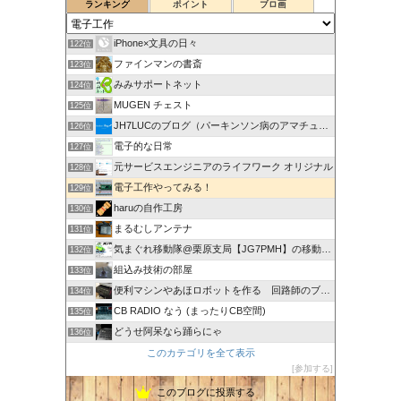
ランキング
ポイント
ブロ画
iPhone×文具の日々
122位
ファインマンの書斎
123位
みみサポートネット
124位
MUGEN チェスト
125位
JH7LUCのブログ（パーキンソン病のアマチュア無線奮闘記）
126位
電子的な日常
127位
元サービスエンジニアのライフワーク オリジナル
128位
電子工作やってみる！
129位
haruの自作工房
130位
まるむしアンテナ
131位
気まぐれ移動隊@栗原支局【JG7PMH】の移動運用日記
132位
組込み技術の部屋
133位
便利マシンやあほロボットを作る 回路師のブログ
134位
CB RADIO なう (まったりCB空間)
135位
どうせ阿呆なら踊らにゃ
136位
このカテゴリを全て表示
参加する
このブログに投票する