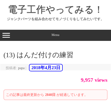
コ
ン
電子工作やってみる！
テ
ン
ツ
へ
ジャンクパーツを組み合わせてモノづくりをしてみたいです。
ス
キ
ッ
プ
Menu
(13) はんだ付けの練習
2018年4月23日
投稿者:
papa
|
9,957 views
この記事は最終更新から
2840日
が経過しています。