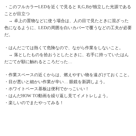
・このフルカラーLEDを近くで見ると R,G,Bが独立した光源である
ことが目立つ
→ 卓上の置物などに使う場合は、人の目で見たときに混ざった
色になるように、LEDの周囲を白いカバーで覆うなどの工夫が必要
だ。
・はんだごては熱くて危険なので、ながら作業をしないこと。
→ 落としたものを拾おうとしたときに、右手に持っていたはん
だごてが額に触れるところだった…
・作業スペースの近くからは、燃えやすい物を遠ざけておくこと。
・目が悪いと細かい作業が辛い… 眼鏡を新調しよう。
・ホワイトベース基板は便利でかっこいい！
・はんだHOW TO動画を繰り返し見てイメトレしよう。
・楽しいのでまたやってみる！