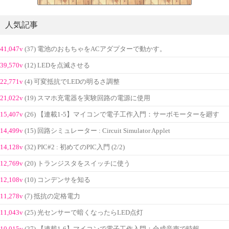
人気記事
41,047v
(37) 電池のおもちゃをACアダプターで動かす。
39,570v
(12) LEDを点滅させる
22,771v
(4) 可変抵抗でLEDの明るさ調整
21,022v
(19) スマホ充電器を実験回路の電源に使用
15,407v
(26) 【連載1-5】マイコンで電子工作入門：サーボモーターを廻す
14,499v
(15) 回路シミュレーター : Circuit Simulator Applet
14,128v
(32) PIC#2 : 初めてのPIC入門 (2/2)
12,769v
(20) トランジスタをスイッチに使う
12,108v
(10) コンデンサを知る
11,278v
(7) 抵抗の定格電力
11,043v
(25) 光センサーで暗くなったらLED点灯
10,015v