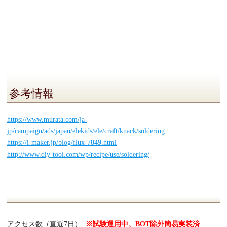
参考情報
https://www.murata.com/ja-
jp/campaign/ads/japan/elekids/ele/craft/knack/soldering
https://i-maker.jp/blog/flux-7849.html
http://www.diy-tool.com/wp/recipe/use/soldering/
アクセス数（直近7日）:
※試験運用中、BOT除外簡易実装済