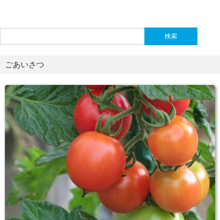
検
索:
ごあいさつ