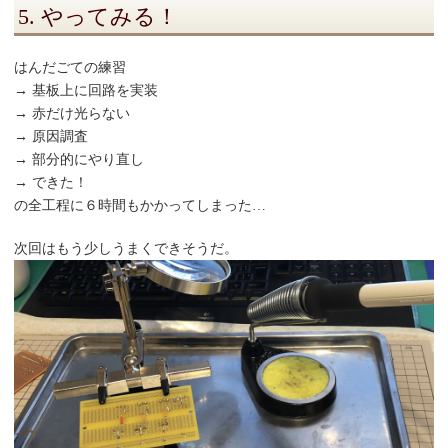
5. やってみる！
はんだごての練習
→ 基板上に回路を実装
→ 赤だけ光らない
→ 原因調査
→ 部分的にやり直し
→ できた！
の全工程に６時間もかかってしまった…
次回はもう少しうまくできそうだ。