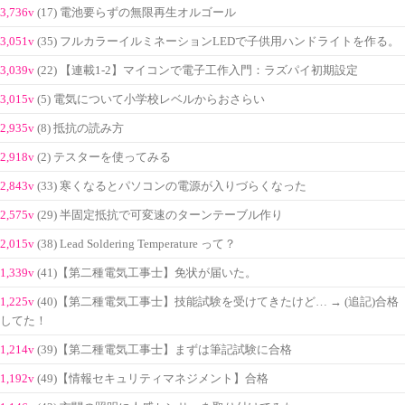
3,736v
(17) 電池要らずの無限再生オルゴール
3,051v
(35) フルカラーイルミネーションLEDで子供用ハンドライトを作る。
3,039v
(22) 【連載1-2】マイコンで電子工作入門：ラズパイ初期設定
3,015v
(5) 電気について小学校レベルからおさらい
2,935v
(8) 抵抗の読み方
2,918v
(2) テスターを使ってみる
2,843v
(33) 寒くなるとパソコンの電源が入りづらくなった
2,575v
(29) 半固定抵抗で可変速のターンテーブル作り
2,015v
(38) Lead Soldering Temperature って？
1,339v
(41)【第二種電気工事士】免状が届いた。
1,225v
(40)【第二種電気工事士】技能試験を受けてきたけど… → (追記)合格
してた！
1,214v
(39)【第二種電気工事士】まずは筆記試験に合格
1,192v
(49)【情報セキュリティマネジメント】合格