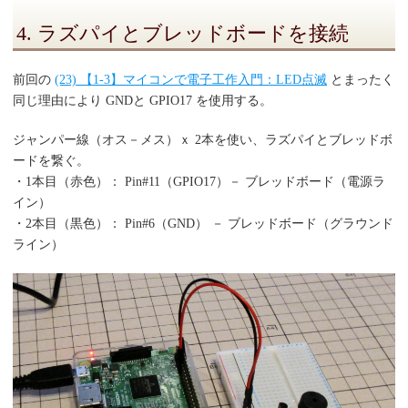
4. ラズパイとブレッドボードを接続
前回の
(23) 【1-3】マイコンで電子工作入門：LED点滅
とまったく
同じ理由により GNDと GPIO17 を使用する。
ジャンパー線（オス－メス）ｘ 2本を使い、ラズパイとブレッドボ
ードを繋ぐ。
・1本目（赤色）： Pin#11（GPIO17）－ ブレッドボード（電源ラ
イン）
・2本目（黒色）： Pin#6（GND） － ブレッドボード（グラウンド
ライン）