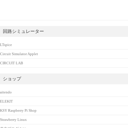
回路シミュレーター
LTspice
Circuit Simulator Applet
CIRCUIT LAB
ショップ
aitendo
ELEKIT
KSY Raspberry Pi Shop
Strawberry Linux