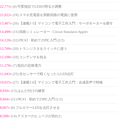
22,771v
(4) 可変抵抗でLEDの明るさ調整
21,022v
(19) スマホ充電器を実験回路の電源に使用
15,407v
(26) 【連載1-5】マイコンで電子工作入門：サーボモーターを廻す
14,499v
(15) 回路シミュレーター : Circuit Simulator Applet
14,128v
(32) PIC#2 : 初めてのPIC入門 (2/2)
12,769v
(20) トランジスタをスイッチに使う
12,108v
(10) コンデンサを知る
11,278v
(7) 抵抗の定格電力
11,043v
(25) 光センサーで暗くなったらLED点灯
10,015v
(27) 【連載1-6】マイコンで電子工作入門：合成音声で時報
9,956v
(13) はんだ付けの練習
9,664v
(31) PIC#1 : 初めてのPIC入門 (1/2)
8,607v
(6) フルカラーLEDを点灯させる
8,508v
(14) テスターのヒューズが切れた