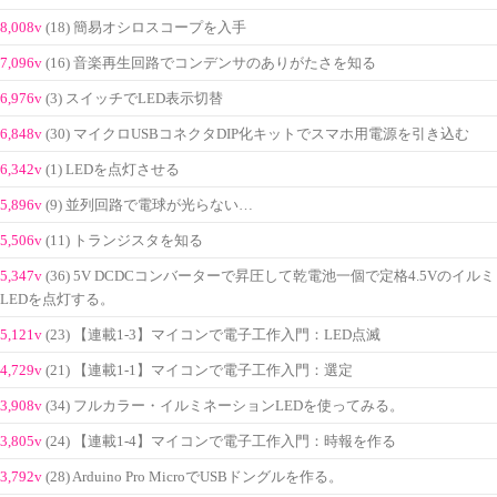
8,008v
(18) 簡易オシロスコープを入手
7,096v
(16) 音楽再生回路でコンデンサのありがたさを知る
6,976v
(3) スイッチでLED表示切替
6,848v
(30) マイクロUSBコネクタDIP化キットでスマホ用電源を引き込む
6,342v
(1) LEDを点灯させる
5,896v
(9) 並列回路で電球が光らない…
5,506v
(11) トランジスタを知る
5,347v
(36) 5V DCDCコンバーターで昇圧して乾電池一個で定格4.5Vのイルミ
LEDを点灯する。
5,121v
(23) 【連載1-3】マイコンで電子工作入門：LED点滅
4,729v
(21) 【連載1-1】マイコンで電子工作入門：選定
3,908v
(34) フルカラー・イルミネーションLEDを使ってみる。
3,805v
(24) 【連載1-4】マイコンで電子工作入門：時報を作る
3,792v
(28) Arduino Pro MicroでUSBドングルを作る。