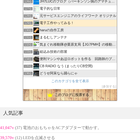
JH7LUCのブログ（パーキンソン病のアマチュア無線奮闘記）
126位
電子的な日常
127位
元サービスエンジニアのライフワーク オリジナル
128位
電子工作やってみる！
129位
haruの自作工房
130位
まるむしアンテナ
131位
気まぐれ移動隊@栗原支局【JG7PMH】の移動運用日記
132位
組込み技術の部屋
133位
便利マシンやあほロボットを作る 回路師のブログ
134位
CB RADIO なう (まったりCB空間)
135位
どうせ阿呆なら踊らにゃ
136位
このカテゴリを全て表示
参加する
このブログに投票する
人気記事
41,047v
(37) 電池のおもちゃをACアダプターで動かす。
39,570v
(12) LEDを点滅させる