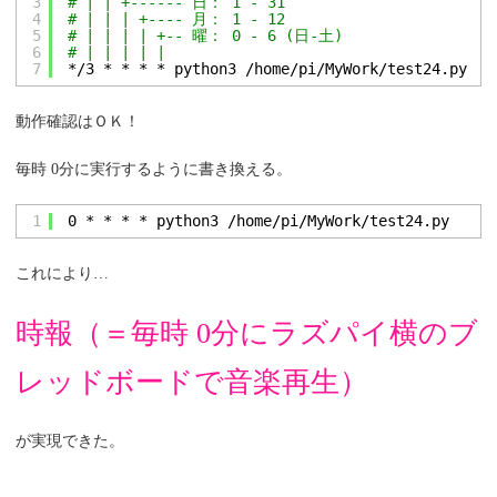
3
# | | +------ 日： 1 - 31
4
# | | | +---- 月： 1 - 12
5
# | | | | +-- 曜： 0 - 6 (日-土)
6
# | | | | |
7
*
/3
* * * * python3 
/home/pi/MyWork/test24
.py
動作確認はＯＫ！
毎時 0分に実行するように書き換える。
1
0 * * * * python3 
/home/pi/MyWork/test24
.py
これにより…
時報（＝毎時 0分にラズパイ横のブ
レッドボードで音楽再生）
が実現できた。