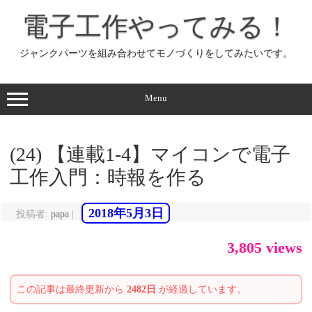
コ
ン
電子工作やってみる！
テ
ン
ツ
へ
ジャンクパーツを組み合わせてモノづくりをしてみたいです。
ス
キ
ッ
プ
Menu
(24) 【連載1-4】マイコンで電子
工作入門：時報を作る
2018年5月3日
投稿者:
papa
|
3,805 views
この記事は最終更新から
2482日
が経過しています。