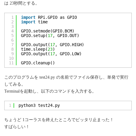
は 23秒間とする。
1
import
RPi.GPIO as GPIO
2
import
time
3
4
GPIO.setmode(GPIO.BCM)
5
GPIO.setup(
17
, GPIO.OUT)
6
7
GPIO.output(
17
, GPIO.HIGH)
8
time.sleep(
23
)
9
GPIO.output(
17
, GPIO.LOW)
10
11
GPIO.cleanup()
このプログラムを test24.py の名前でファイル保存し、単発で実行
してみる。
Terminalを起動し、以下のコマンドを入力する。
1
python3 test24.py
ちょうど 1コーラスを終えたところでピッタリ止まった！
すばらしい！