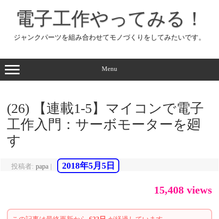
コ
ン
電子工作やってみる！
テ
ン
ツ
へ
ジャンクパーツを組み合わせてモノづくりをしてみたいです。
ス
キ
ッ
プ
Menu
(26) 【連載1-5】マイコンで電子
工作入門：サーボモーターを廻
す
2018年5月5日
投稿者:
papa
|
15,408 views