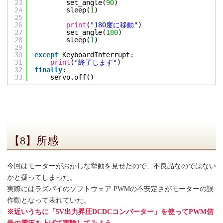
23
set_angle(
90
)
24
sleep(
1
)
25
26
print
(
"180度に移動"
)
27
set_angle(
180
)
28
sleep(
1
)
29
30
except
KeyboardInterrupt:
31
print
(
"終了します"
)
32
finally
:
33
servo.off()
【8】所感
今回はモーターがおかしな挙動を見せたので、不良品なのではない
かと疑ってしまった。
実際にはラズパイのソフトウェア PWMの不安定さがモーターの誤
作動となって表れていた。
※近いうちに「5V出力昇圧DCDCコンバーター」を使ってPWM信