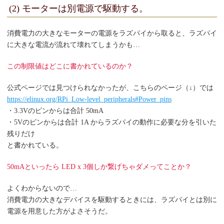
(2) モーターは別電源で駆動する。
消費電力の大きなモーターの電源をラズパイから取ると、ラズパイ
に大きな電流が流れて壊れてしまうかも…
この制限値はどこに書かれているのか？
公式ページでは見つけられなかったが、こちらのページ（↓）では
https://elinux.org/RPi_Low-level_peripherals#Power_pins
・3.3Vのピンからは合計 50mA
・5Vのピンからは合計 1A からラズパイの動作に必要な分を引いた
残りだけ
と書かれている。
50mAといったら LED x 3個しか繋げちゃダメってことか？
よくわからないので…
消費電力の大きなデバイスを駆動するときには、ラズパイとは別に
電源を用意した方がよさそうだ。