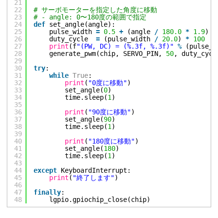
21
22
# サーボモーターを指定した角度に移動
23
# - angle: 0〜180度の範囲で指定
24
def
set_angle(angle):
25
pulse_width 
=
0.5
+
(angle 
/
180.0
*
1.9
)  
26
duty_cycle  
=
(pulse_width 
/
20.0
) 
*
100
27
print
(f
"(PW, DC) = (%.3f, %.3f)"
%
(pulse_w
28
generate_pwm(chip, SERVO_PIN, 
50
, duty_cycl
29
30
try
:
31
while
True
:
32
print
(
"0度に移動"
)
33
set_angle(
0
)
34
time.sleep(
1
)
35
36
print
(
"90度に移動"
)
37
set_angle(
90
)
38
time.sleep(
1
)
39
40
print
(
"180度に移動"
)
41
set_angle(
180
)
42
time.sleep(
1
)
43
44
except
KeyboardInterrupt:
45
print
(
"終了します"
)
46
47
finally
:
48
lgpio.gpiochip_close(chip)