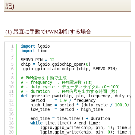
記)
(1) 愚直に手動でPWM制御する場合
1
import
lgpio
2
import
time
3
4
SERVO_PIN 
=
12
5
chip 
=
lgpio.gpiochip_open(
0
)
6
lgpio.gpio_claim_output(chip, SERVO_PIN)
7
8
# PWM信号を手動で生成
9
# - frequency  : PWM周波数（Hz）
10
# - duty_cycle : デューティサイクル（0〜100）
11
# - duration   : PWM信号を出力する時間（秒）
12
def
generate_pwm(chip, pin, frequency, duty_cyc
13
period    
=
1.0
/
frequency                
14
high_time 
=
period 
*
(duty_cycle 
/
100.0
)  
15
low_time  
=
period 
-
high_time             
16
17
end_time 
=
time.time() 
+
duration
18
while
time.time() < end_time:
19
lgpio.gpio_write(chip, pin, 
1
); time.sl
20
lgpio.gpio_write(chip, pin, 
0
); time.sl