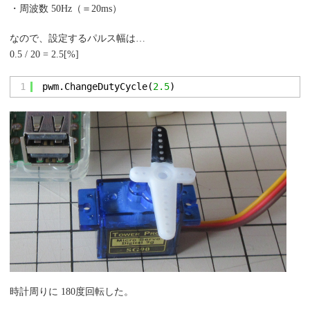
・周波数 50Hz（＝20ms）
なので、設定するパルス幅は…
0.5 / 20 = 2.5[%]
1
pwm.ChangeDutyCycle(
2.5
)
時計周りに 180度回転した。