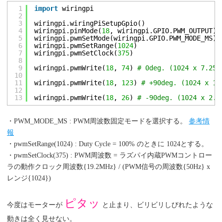
1
import
wiringpi
2
3
wiringpi.wiringPiSetupGpio()
4
wiringpi.pinMode(
18
, wiringpi.GPIO.PWM_OUTPUT)
5
wiringpi.pwmSetMode(wiringpi.GPIO.PWM_MODE_MS)
6
wiringpi.pwmSetRange(
1024
)
7
wiringpi.pwmSetClock(
375
)
8
9
wiringpi.pwmWrite(
18
, 
74
) 
# 0deg. (1024 x 7.25%
10
11
wiringpi.pwmWrite(
18
, 
123
) 
# +90deg. (1024 x 12
12
13
wiringpi.pwmWrite(
18
, 
26
) 
# -90deg. (1024 x 2.5
・PWM_MODE_MS : PWM周波数固定モードを選択する。
参考情
報
・pwmSetRange(1024) : Duty Cycle = 100% のときに 1024とする。
・pwmSetClock(375) : PWM周波数 = ラズパイ内蔵PWMコントロー
ラの動作クロック周波数{19.2MHz} / (PWM信号の周波数{50Hz} x
レンジ{1024})
ピタッ
今度はモーターが
と止まり、ビリビリしびれたような
動きは全く見せない。