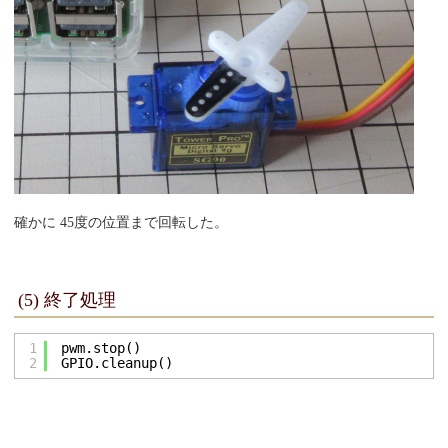
確かに 45度の位置まで回転した。
(5) 終了処理
1
pwm.stop()
2
GPIO.cleanup()