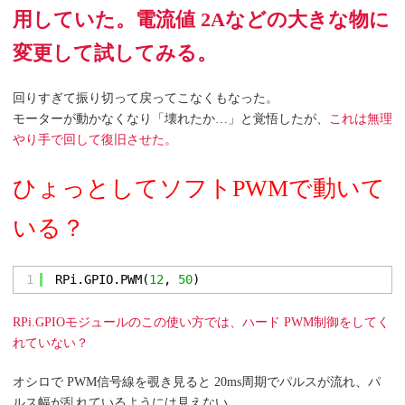
用していた。電流値 2Aなどの大きな物に
変更して試してみる。
回りすぎて振り切って戻ってこなくもなった。
モーターが動かなくなり「壊れたか…」と覚悟したが、
これは無理
やり手で回して復旧させた。
ひょっとしてソフトPWMで動いて
いる？
1
RPi.GPIO.PWM(
12
, 
50
)
RPi.GPIOモジュールのこの使い方では、ハード PWM制御をしてく
れていない？
オシロで PWM信号線を覗き見ると 20ms周期でパルスが流れ、パ
ルス幅が乱れているようには見えない。