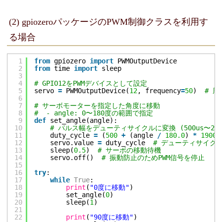
(2) gpiozeroパッケージのPWM制御クラスを利用す
る場合
1
from
gpiozero 
import
PWMOutputDevice
2
from
time 
import
sleep
3
4
# GPIO12をPWMデバイスとして設定
5
servo 
=
PWMOutputDevice(
12
, frequency
=
50
)  
# 周
6
7
# サーボモーターを指定した角度に移動
8
#  - angle: 0〜180度の範囲で指定
9
def
set_angle(angle):
10
# パルス幅をデューティサイクルに変換 (500us〜2400
11
duty_cycle 
=
(
500
+
(angle 
/
180.0
) 
*
1900
)
12
servo.value 
=
duty_cycle  
# デューティサイク
13
sleep(
0.5
)  
# サーボの移動待機
14
servo.off()  
# 振動防止のためPWM信号を停止
15
16
try
:
17
while
True
:
18
print
(
"0度に移動"
)
19
set_angle(
0
)
20
sleep(
1
)
21
22
print
(
"90度に移動"
)