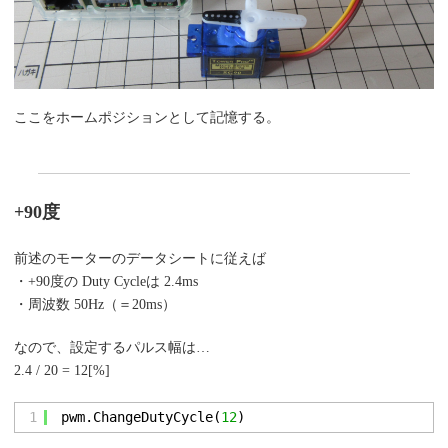
ここをホームポジションとして記憶する。
+90度
前述のモーターのデータシートに従えば
・+90度の Duty Cycleは 2.4ms
・周波数 50Hz（＝20ms）
なので、設定するパルス幅は…
2.4 / 20 = 12[%]
1
pwm.ChangeDutyCycle(
12
)