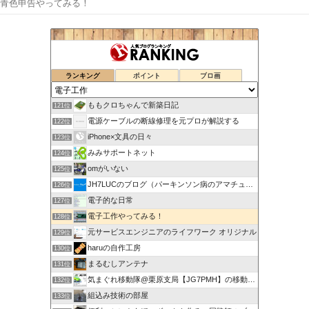
青色申告やってみる！
ランキング
ポイント
ブロ画
ももクロちゃんで新築日記
121位
電源ケーブルの断線修理を元プロが解説する
122位
iPhone×文具の日々
123位
みみサポートネット
124位
omがいない
125位
JH7LUCのブログ（パーキンソン病のアマチュア無線奮闘記）
126位
電子的な日常
127位
電子工作やってみる！
128位
元サービスエンジニアのライフワーク オリジナル
129位
haruの自作工房
130位
まるむしアンテナ
131位
気まぐれ移動隊@栗原支局【JG7PMH】の移動運用日記
132位
組込み技術の部屋
133位