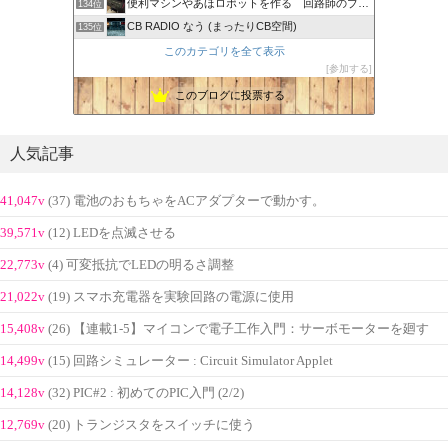
便利マシンやあほロボットを作る 回路師のブログ
134位
CB RADIO なう (まったりCB空間)
135位
このカテゴリを全て表示
参加する
このブログに投票する
人気記事
41,047v
(37) 電池のおもちゃをACアダプターで動かす。
39,571v
(12) LEDを点滅させる
22,773v
(4) 可変抵抗でLEDの明るさ調整
21,022v
(19) スマホ充電器を実験回路の電源に使用
15,408v
(26) 【連載1-5】マイコンで電子工作入門：サーボモーターを廻す
14,499v
(15) 回路シミュレーター : Circuit Simulator Applet
14,128v
(32) PIC#2 : 初めてのPIC入門 (2/2)
12,769v
(20) トランジスタをスイッチに使う