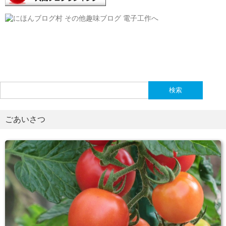
検
索:
ごあいさつ