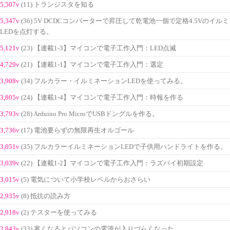
5,507v
(11) トランジスタを知る
5,347v
(36) 5V DCDCコンバーターで昇圧して乾電池一個で定格4.5Vのイルミ
LEDを点灯する。
5,121v
(23) 【連載1-3】マイコンで電子工作入門：LED点滅
4,729v
(21) 【連載1-1】マイコンで電子工作入門：選定
3,908v
(34) フルカラー・イルミネーションLEDを使ってみる。
3,805v
(24) 【連載1-4】マイコンで電子工作入門：時報を作る
3,793v
(28) Arduino Pro MicroでUSBドングルを作る。
3,736v
(17) 電池要らずの無限再生オルゴール
3,051v
(35) フルカラーイルミネーションLEDで子供用ハンドライトを作る。
3,039v
(22) 【連載1-2】マイコンで電子工作入門：ラズパイ初期設定
3,015v
(5) 電気について小学校レベルからおさらい
2,935v
(8) 抵抗の読み方
2,918v
(2) テスターを使ってみる
2,843v
(33) 寒くなるとパソコンの電源が入りづらくなった