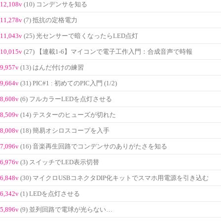
12,108v
(10) コンデンサを知る
11,278v
(7) 抵抗の定格電力
11,043v
(25) 光センサーで暗くなったらLED点灯
10,015v
(27) 【連載1-6】マイコンで電子工作入門：合成音声で時報
9,957v
(13) はんだ付けの練習
9,664v
(31) PIC#1 : 初めてのPIC入門 (1/2)
8,608v
(6) フルカラーLEDを点灯させる
8,509v
(14) テスターのヒューズが切れた
8,008v
(18) 簡易オシロスコープを入手
7,096v
(16) 音楽再生回路でコンデンサのありがたさを知る
6,976v
(3) スイッチでLED表示切替
6,848v
(30) マイクロUSBコネクタDIP化キットでスマホ用電源を引き込む
6,342v
(1) LEDを点灯させる
5,896v
(9) 並列回路で電球が光らない…