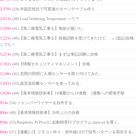
2,576v
(29) 半固定抵抗で可変速のターンテーブル作り
2,015v
(38) Lead Soldering Temperature って？
1,339v
(41)【第二種電気工事士】免状が届いた。
1,225v
(40)【第二種電気工事士】技能試験を受けてきたけど… → (追記)合格
してた！
1,214v
(39)【第二種電気工事士】まずは筆記試験に合格
1,192v
(49)【情報セキュリティマネジメント】合格
1,146v
(42) 玄関の照明に人感センサーを取り付けてみた。
1,041v
(53) 超音波距離センサーを使ってみる。
1,028v
(44)【基本情報技術者】10進数から16進数、2進数への変換手順
914v
(54) ジャンパーワイヤーを自作する。
894v
(48)【基本情報技術者】26年ぶりの合格
858v
(55) Raspberry Pi Pico2に起動時実行プログラム main.pyを置く。
804v
(57)【連載2-2】リモコン作り：赤外線LEDで信号パターンを再生する。