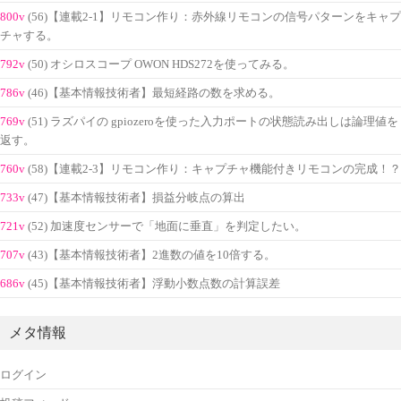
800v
(56)【連載2-1】リモコン作り：赤外線リモコンの信号パターンをキャプ
チャする。
792v
(50) オシロスコープ OWON HDS272を使ってみる。
786v
(46)【基本情報技術者】最短経路の数を求める。
769v
(51) ラズパイの gpiozeroを使った入力ポートの状態読み出しは論理値を
返す。
760v
(58)【連載2-3】リモコン作り：キャプチャ機能付きリモコンの完成！？
733v
(47)【基本情報技術者】損益分岐点の算出
721v
(52) 加速度センサーで「地面に垂直」を判定したい。
707v
(43)【基本情報技術者】2進数の値を10倍する。
686v
(45)【基本情報技術者】浮動小数点数の計算誤差
メタ情報
ログイン