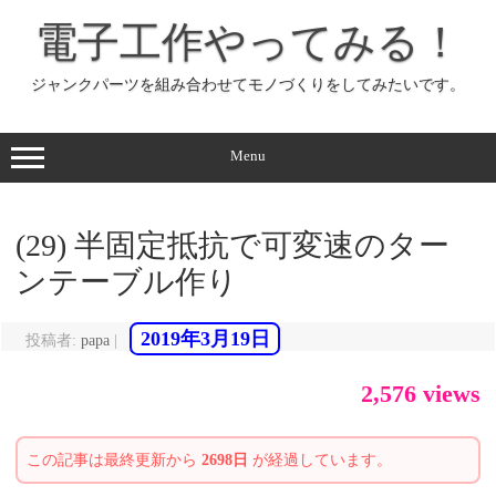
コ
ン
電子工作やってみる！
テ
ン
ツ
へ
ジャンクパーツを組み合わせてモノづくりをしてみたいです。
ス
キ
ッ
プ
Menu
(29) 半固定抵抗で可変速のター
ンテーブル作り
2019年3月19日
投稿者:
papa
|
2,576 views
この記事は最終更新から
2698日
が経過しています。