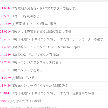
41,044v
(37) 電池のおもちゃをACアダプターで動かす。
39,569v
(12) LEDを点滅させる
22,768v
(4) 可変抵抗でLEDの明るさ調整
21,021v
(19) スマホ充電器を実験回路の電源に使用
15,407v
(26) 【連載1-5】マイコンで電子工作入門：サーボモーターを廻す
14,499v
(15) 回路シミュレーター : Circuit Simulator Applet
14,128v
(32) PIC#2 : 初めてのPIC入門 (2/2)
12,768v
(20) トランジスタをスイッチに使う
12,107v
(10) コンデンサを知る
11,277v
(7) 抵抗の定格電力
11,043v
(25) 光センサーで暗くなったらLED点灯
10,014v
(27) 【連載1-6】マイコンで電子工作入門：合成音声で時報
9,956v
(13) はんだ付けの練習