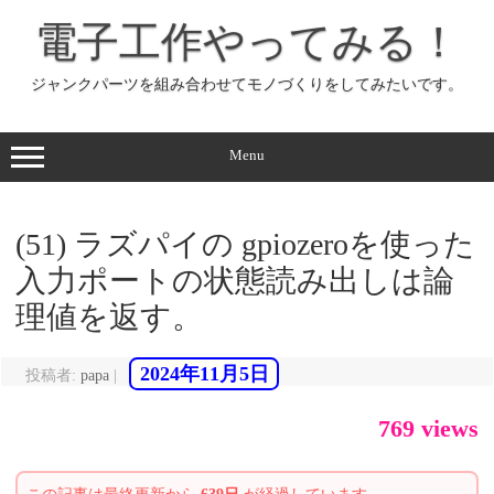
コ
ン
電子工作やってみる！
テ
ン
ツ
へ
ジャンクパーツを組み合わせてモノづくりをしてみたいです。
ス
キ
ッ
プ
Menu
(51) ラズパイの gpiozeroを使った
入力ポートの状態読み出しは論
理値を返す。
2024年11月5日
投稿者:
papa
|
769 views