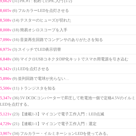
9,662v
(31) PIC#1 : 初めてのPIC入門 (1/2)
8,605v
(6) フルカラーLEDを点灯させる
8,508v
(14) テスターのヒューズが切れた
8,008v
(18) 簡易オシロスコープを入手
7,096v
(16) 音楽再生回路でコンデンサのありがたさを知る
6,975v
(3) スイッチでLED表示切替
6,848v
(30) マイクロUSBコネクタDIP化キットでスマホ用電源を引き込む
6,342v
(1) LEDを点灯させる
5,896v
(9) 並列回路で電球が光らない…
5,506v
(11) トランジスタを知る
5,347v
(36) 5V DCDCコンバーターで昇圧して乾電池一個で定格4.5Vのイルミ
LEDを点灯する。
5,121v
(23) 【連載1-3】マイコンで電子工作入門：LED点滅
4,729v
(21) 【連載1-1】マイコンで電子工作入門：選定
3,907v
(34) フルカラー・イルミネーションLEDを使ってみる。