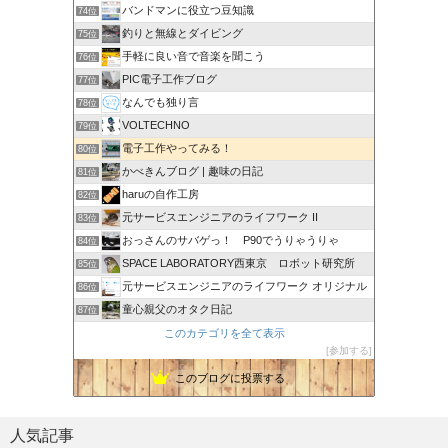
バンドマンに役立つ豆知識
74位
釣りと無線とダイビング
75位
手軽に良い音で音楽を聞こう
76位
PIC電子工作ブログ
77位
なんでも独り言
78位
VOLTECHNO
79位
電子工作やってみる！
80位
かべきんブログ | 趣味の日記
81位
haruの自作工房
82位
元サービスエンジニアのライフワーク II
83位
おっさんのサバゲっ！ P90でうりゃうりゃ
84位
SPACE LABORATORY西東京 ロボット研究所
85位
元サービスエンジニアのライフワーク オリジナル
86位
童心親父のオタク日記
87位
このカテゴリを全て表示
参加する
このブログに投票する
人気記事