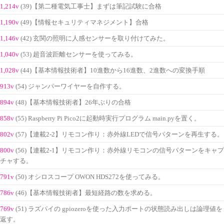
1,214v
(39)【第二種電気工事士】まずは筆記試験に合格
1,190v
(49)【情報セキュリティマネジメント】合格
1,146v
(42) 玄関の照明に人感センサーを取り付けてみた。
1,040v
(53) 超音波距離センサーを使ってみる。
1,028v
(44)【基本情報技術者】10進数から16進数、2進数への変換手順
913v
(54) ジャンパーワイヤーを自作する。
894v
(48)【基本情報技術者】26年ぶりの合格
858v
(55) Raspberry Pi Pico2に起動時実行プログラム main.pyを置く。
802v
(57)【連載2-2】リモコン作り：赤外線LEDで信号パターンを再生する。
800v
(56)【連載2-1】リモコン作り：赤外線リモコンの信号パターンをキャプ
チャする。
791v
(50) オシロスコープ OWON HDS272を使ってみる。
786v
(46)【基本情報技術者】最短経路の数を求める。
769v
(51) ラズパイの gpiozeroを使った入力ポートの状態読み出しは論理値を
返す。