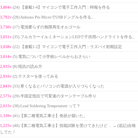
3,804v
(24) 【連載1-4】マイコンで電子工作入門：時報を作る
3,792v
(28) Arduino Pro MicroでUSBドングルを作る。
3,736v
(17) 電池要らずの無限再生オルゴール
3,051v
(35) フルカラーイルミネーションLEDで子供用ハンドライトを作る。
3,038v
(22) 【連載1-2】マイコンで電子工作入門：ラズパイ初期設定
3,014v
(5) 電気について小学校レベルからおさらい
2,935v
(8) 抵抗の読み方
2,916v
(2) テスターを使ってみる
2,843v
(33) 寒くなるとパソコンの電源が入りづらくなった
2,575v
(29) 半固定抵抗で可変速のターンテーブル作り
2,015v
(38) Lead Soldering Temperature って？
1,339v
(41)【第二種電気工事士】免状が届いた。
1,225v
(40)【第二種電気工事士】技能試験を受けてきたけど… → (追記)合格
してた！