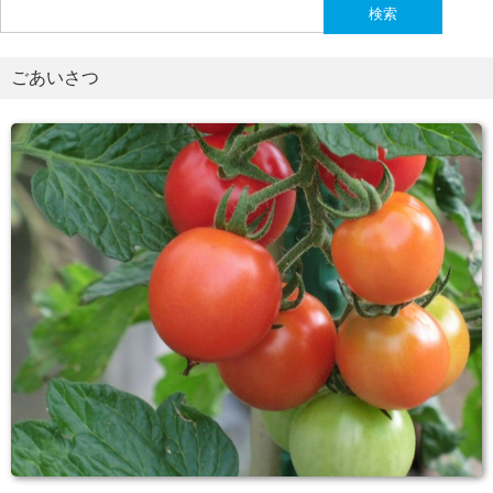
検
索:
ごあいさつ