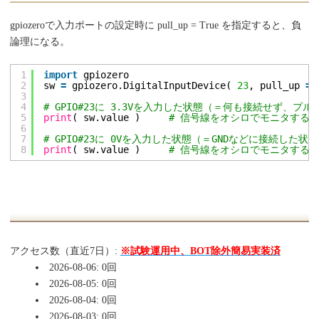
gpiozeroで入力ポートの設定時に pull_up = True を指定すると、負
論理になる。
1
import
gpiozero
2
sw 
=
gpiozero.DigitalInputDevice( 
23
, pull_up 
=
3
4
# GPIO#23に 3.3Vを入力した状態（＝何も接続せず
5
print
( sw.value )     
# 信号線をオシロでモニタすると 3
6
7
# GPIO#23に 0Vを入力した状態（＝GNDなどに接続した
8
print
( sw.value )     
# 信号線をオシロでモニタすると 0
アクセス数（直近7日）:
※試験運用中、BOT除外簡易実装済
2026-08-06: 0回
2026-08-05: 0回
2026-08-04: 0回
2026-08-03: 0回