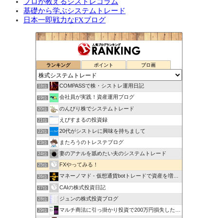
プロが教えるシストレコラム
基礎から学ぶシステムトレード
日本一即戦力なFXブログ
ランキング
ポイント
ブロ画
COMPASSで株・シストレ運用日記
18位
会社員が実践！資産運用ブログ
19位
のんびり株でシステムトレード
20位
えびすまるの投資録
21位
20代がシストレに興味を持ちまして
22位
またろうのトレステブログ
23位
妻のアナルを舐めたい夫のシステムトレード
24位
FXやってみる！
25位
マネーノマド - 仮想通貨botトレードで資産を増やす！
26位
CAIの株式投資日記
27位
ジュンの株式投資ブログ
28位
マルチ商法に引っ掛かり投資で200万円損失した20代会社員
29位