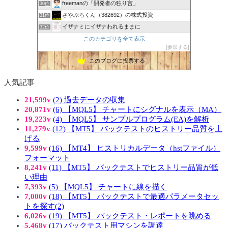
freemanの「開発者の独り言」
30位
さやぷろくん（382692）の株式投資
31位
イザナミにイザナわれるままに
32位
このカテゴリを全て表示
参加する
このブログに投票する
人気記事
21,599v
(2) 過去データの収集
20,871v
(6) 【MQL5】 チャートにシグナルを表示（MA）
19,223v
(4) 【MQL5】 サンプルプログラム(EA)を解析
11,279v
(12) 【MT5】 バックテストのヒストリー品質を上
げる
9,599v
(16) 【MT4】 ヒストリカルデータ（hstファイル）
フォーマット
8,241v
(11) 【MT5】 バックテストでヒストリー品質が低
い理由
7,393v
(5) 【MQL5】 チャートに線を描く
7,000v
(18) 【MT5】 バックテストで最適パラメータセッ
トを探す(2)
6,026v
(19) 【MT5】 バックテスト・レポートを眺める
5,468v
(17) バックテスト用マシンを調達