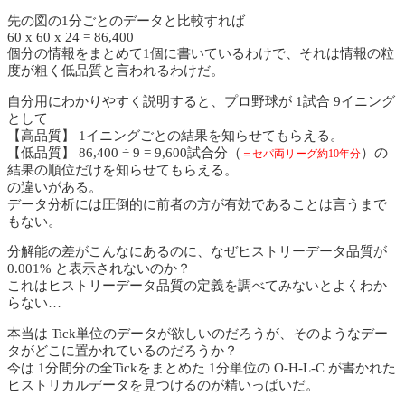
先の図の1分ごとのデータと比較すれば
60 x 60 x 24 = 86,400
個分の情報をまとめて1個に書いているわけで、それは情報の粒
度が粗く低品質と言われるわけだ。
自分用にわかりやすく説明すると、プロ野球が 1試合 9イニング
として
【高品質】 1イニングごとの結果を知らせてもらえる。
【低品質】 86,400 ÷ 9 = 9,600試合分（
）の
＝セパ両リーグ約10年分
結果の順位だけを知らせてもらえる。
の違いがある。
データ分析には圧倒的に前者の方が有効であることは言うまで
もない。
分解能の差がこんなにあるのに、なぜヒストリーデータ品質が
0.001% と表示されないのか？
これはヒストリーデータ品質の定義を調べてみないとよくわか
らない…
本当は Tick単位のデータが欲しいのだろうが、そのようなデー
タがどこに置かれているのだろうか？
今は 1分間分の全Tickをまとめた 1分単位の O-H-L-C が書かれた
ヒストリカルデータを見つけるのが精いっぱいだ。