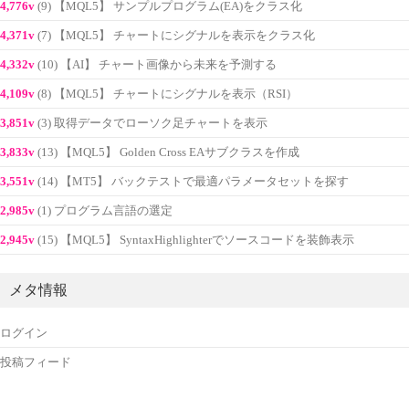
4,776v
(9) 【MQL5】 サンプルプログラム(EA)をクラス化
4,371v
(7) 【MQL5】 チャートにシグナルを表示をクラス化
4,332v
(10) 【AI】 チャート画像から未来を予測する
4,109v
(8) 【MQL5】 チャートにシグナルを表示（RSI）
3,851v
(3) 取得データでローソク足チャートを表示
3,833v
(13) 【MQL5】 Golden Cross EAサブクラスを作成
3,551v
(14) 【MT5】 バックテストで最適パラメータセットを探す
2,985v
(1) プログラム言語の選定
2,945v
(15) 【MQL5】 SyntaxHighlighterでソースコードを装飾表示
メタ情報
ログイン
投稿フィード
コメントフィード