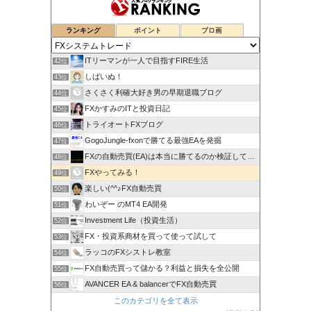
ランキング
ポイント
ブロ画
ITリーマンが一人で目指すFIRE生活
42位
しばいぬ！
43位
さくさく利確大好き男の早期退職ブログ
44位
FXかすみのITと投資日記
45位
トライオートFXブログ
46位
GogoJungle-fxonで勝てる最強EAを発掘
47位
FXの自動売買(EA)は本当に勝てるのか検証してみた
48位
FXやってみる！
49位
楽しい(^^♪FX自動売買
50位
わいぞー のMT4 EA開発
51位
Investment Life（投資生活）
52位
FX・投資系商材を買って使って試して
53位
ラッコのFXシストレ教室
54位
FX自動売買って儲かる？利益と損失を全公開
55位
AVANCER EA & balancerでFX自動売買
56位
このカテゴリを全て表示