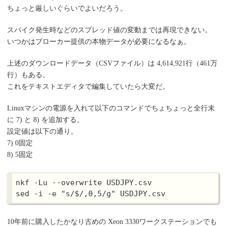
ちょっと厳しいぐらいでよいだろう。
スパイク発生時などのスプレッド値の変動までは再現できない。
いつかはブローカー提供の本物データが必要になるなぁ。
上述のダウンロードデータ（CSVファイル）は 4,614,921行（461万
行）もある。
これをテキストエディタで編集していたら大変だ。
Linuxマシンの電源を入れて以下のコマンドでちょちょっと全行末
に 7) と 8) を追加する。
設定値は以下の通り。
7) 0固定
8) 5固定
nkf -Lu --overwrite USDJPY.csv

10年前に購入したかなり古めの Xeon 3330ワークステーションでも