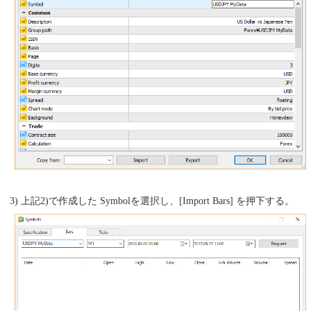
3) 上記2)で作成した Symbolを選択し、[Import Bars] を押下する。