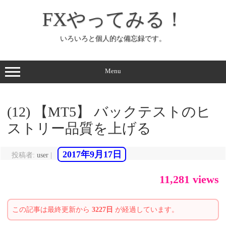
コ
ン
FXやってみる！
テ
ン
ツ
へ
いろいろと個人的な備忘録です。
ス
キ
ッ
プ
Menu
(12) 【MT5】 バックテストのヒ
ストリー品質を上げる
2017年9月17日
投稿者:
user
|
11,281 views
この記事は最終更新から
3227日
が経過しています。