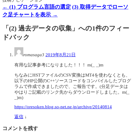
←
(1) プログラム言語の選定
(3) 取得データでローソ
ク足チャートを表示
→
「
(2) 過去データの収集
」への1件のフィー
ドバック
romasaga3
2019年8月21日
有用な記事参考になりました！！！ m(_ _)m
ちなみにHSTファイルのCSV変換はMT4を使わなくとも、
以下のHP公開のC++ソースコードをコンパイルしたプログ
ラムで作成できましたので、ご報告です。(分足データは
やはりご記載のリンク先からダウンロードしました。m(_
_)m)
https://oresoken.blog.so-net.ne.jp/archive/20140814
返信
↓
コメントを残す