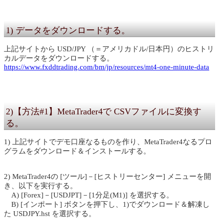
1) データをダウンロードする。
上記サイトから USD/JPY （＝アメリカドル/日本円）のヒストリ
カルデータをダウンロードする。
https://www.fxddtrading.com/bm/jp/resources/mt4-one-minute-data
2)【方法#1】MetaTrader4で CSVファイルに変換す
る。
1) 上記サイトでデモ口座なるものを作り、MetaTrader4なるプロ
グラムをダウンロード＆インストールする。
2) MetaTrader4の [ツール]－[ヒストリーセンター] メニューを開
き、以下を実行する。
A) [Forex]－[USDJPT]－[1分足(M1)] を選択する。
B) [インポート] ボタンを押下し、1)でダウンロード＆解凍し
た USDJPY.hst を選択する。