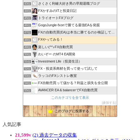
さくさく利確大好き男の早期退職ブログ
43位
FXかすみのITと投資日記
44位
トライオートFXブログ
45位
GogoJungle-fxonで勝てる最強EAを発掘
46位
FXの自動売買(EA)は本当に勝てるのか検証してみた
47位
FXやってみる！
48位
楽しい(^^♪FX自動売買
49位
わいぞー のMT4 EA開発
50位
Investment Life（投資生活）
51位
FX・投資系商材を買って使って試して
52位
ラッコのFXシストレ教室
53位
FX自動売買って儲かる？利益と損失を全公開
54位
AVANCER EA & balancerでFX自動売買
55位
このカテゴリを全て表示
参加する
このブログに投票する
人気記事
21,599v
(2) 過去データの収集