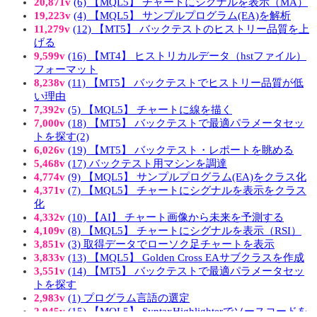
20,871v
(6) 【MQL5】 チャートにシグナルを表示（MA）
19,223v
(4) 【MQL5】 サンプルプログラム(EA)を解析
11,279v
(12) 【MT5】 バックテストのヒストリー品質を上
げる
9,599v
(16) 【MT4】 ヒストリカルデータ（hstファイル）
フォーマット
8,238v
(11) 【MT5】 バックテストでヒストリー品質が低
い理由
7,392v
(5) 【MQL5】 チャートに線を描く
7,000v
(18) 【MT5】 バックテストで最適パラメータセッ
トを探す(2)
6,026v
(19) 【MT5】 バックテスト・レポートを眺める
5,468v
(17) バックテスト用マシンを調達
4,774v
(9) 【MQL5】 サンプルプログラム(EA)をクラス化
4,371v
(7) 【MQL5】 チャートにシグナルを表示をクラス
化
4,332v
(10) 【AI】 チャート画像から未来を予測する
4,109v
(8) 【MQL5】 チャートにシグナルを表示（RSI）
3,851v
(3) 取得データでローソク足チャートを表示
3,833v
(13) 【MQL5】 Golden Cross EAサブクラスを作成
3,551v
(14) 【MT5】 バックテストで最適パラメータセッ
トを探す
2,983v
(1) プログラム言語の選定
2,945v
(15) 【MQL5】 SyntaxHighlighterでソースコードを