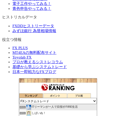
電子工作やってみる！
青色申告やってみる！
ヒストリカルデータ
FXDDヒストリーデータ
みずほ銀行 為替相場情報
役立つ情報
FX PLUS
MT4EAの無料配布サイト
Toyolab FX
プロが教えるシストレコラム
基礎から学ぶシステムトレード
日本一即戦力なFXブログ
ランキング
ポイント
ブロ画
ITリーマンが一人で目指すFIRE生活
41位
しばいぬ！
42位