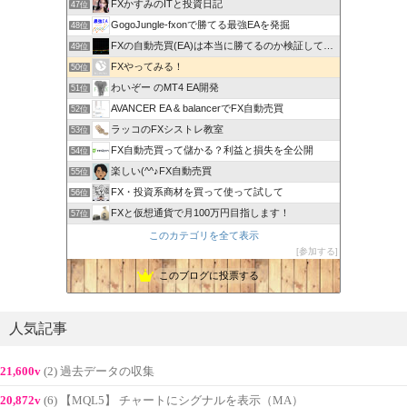
FXかすみのITと投資日記
47位
GogoJungle-fxonで勝てる最強EAを発掘
48位
FXの自動売買(EA)は本当に勝てるのか検証してみた
49位
FXやってみる！
50位
わいぞー のMT4 EA開発
51位
AVANCER EA & balancerでFX自動売買
52位
ラッコのFXシストレ教室
53位
FX自動売買って儲かる？利益と損失を全公開
54位
楽しい(^^♪FX自動売買
55位
FX・投資系商材を買って使って試して
56位
FXと仮想通貨で月100万円目指します！
57位
このカテゴリを全て表示
参加する
このブログに投票する
人気記事
21,600v
(2) 過去データの収集
20,872v
(6) 【MQL5】 チャートにシグナルを表示（MA）