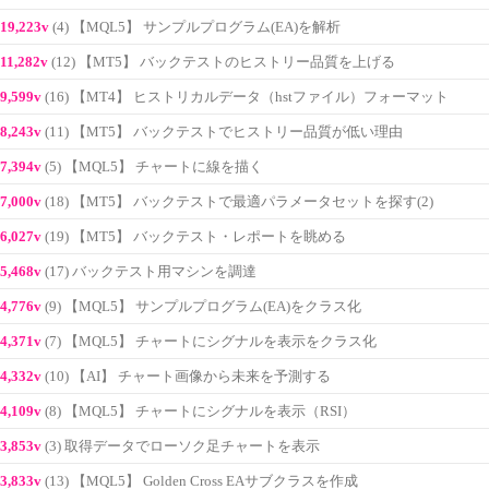
19,223v
(4) 【MQL5】 サンプルプログラム(EA)を解析
11,282v
(12) 【MT5】 バックテストのヒストリー品質を上げる
9,599v
(16) 【MT4】 ヒストリカルデータ（hstファイル）フォーマット
8,243v
(11) 【MT5】 バックテストでヒストリー品質が低い理由
7,394v
(5) 【MQL5】 チャートに線を描く
7,000v
(18) 【MT5】 バックテストで最適パラメータセットを探す(2)
6,027v
(19) 【MT5】 バックテスト・レポートを眺める
5,468v
(17) バックテスト用マシンを調達
4,776v
(9) 【MQL5】 サンプルプログラム(EA)をクラス化
4,371v
(7) 【MQL5】 チャートにシグナルを表示をクラス化
4,332v
(10) 【AI】 チャート画像から未来を予測する
4,109v
(8) 【MQL5】 チャートにシグナルを表示（RSI）
3,853v
(3) 取得データでローソク足チャートを表示
3,833v
(13) 【MQL5】 Golden Cross EAサブクラスを作成