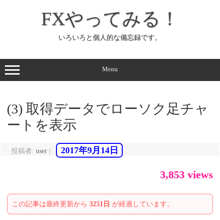
コ
ン
FXやってみる！
テ
ン
ツ
へ
いろいろと個人的な備忘録です。
ス
キ
ッ
プ
Menu
(3) 取得データでローソク足チャ
ートを表示
2017年9月14日
投稿者:
user
|
3,853 views
この記事は最終更新から
3251日
が経過しています。