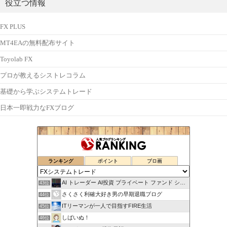
役立つ情報
FX PLUS
MT4EAの無料配布サイト
Toyolab FX
プロが教えるシストレコラム
基礎から学ぶシステムトレード
日本一即戦力なFXブログ
ランキング
ポイント
ブロ画
AI トレーダー AI投資 プライベート ファンド システム
43位
さくさく利確大好き男の早期退職ブログ
44位
ITリーマンが一人で目指すFIRE生活
45位
しばいぬ！
46位