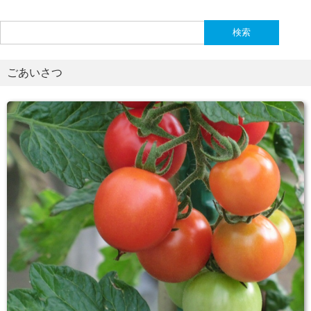
検
索:
ごあいさつ