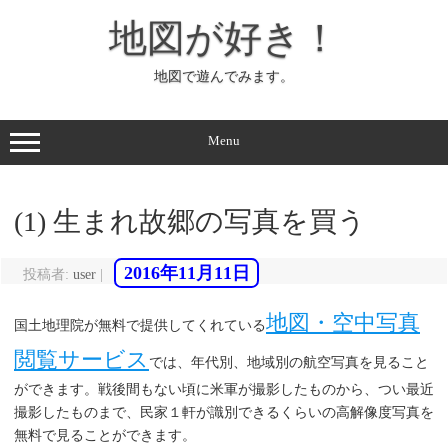
コ
ン
地図が好き！
テ
ン
ツ
へ
地図で遊んでみます。
ス
キ
ッ
プ
Menu
(1) 生まれ故郷の写真を買う
2016年11月11日
投稿者:
user
|
地図・空中写真
国土地理院が無料で提供してくれている
閲覧サービス
では、年代別、地域別の航空写真を見ること
ができます。戦後間もない頃に米軍が撮影したものから、つい最近
撮影したものまで、民家１軒が識別できるくらいの高解像度写真を
無料で見ることができます。