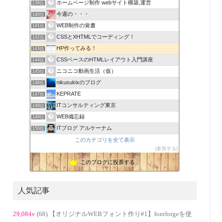
ホームページ制作 webサイト構築,運営
139位
今週の・・・
140位
WEB制作の覚書
141位
CSSとXHTMLでコーディング！
142位
HP作ってみる！
143位
CSSベースのHTMLレイアウト入門講座
144位
ニコニコ動画生活（仮）
145位
nikusukixのブログ
146位
KEPRATE
147位
ITコンサルティング東京
148位
WEB備忘録
149位
ITブログ アルケーナム
150位
このカテゴリを全て表示
参加する
このブログに投票する
人気記事
29,084v
(68) 【オリジナルWEBフォント作り#1】fontforgeを使