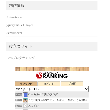
制作情報
Animate.css
jquery.mb.YTPlayer
ScrollReveal
役立つサイト
Let'sプログラミング
ランキング
ポイント
ブロ画
ローカルホス男のブログ
136位
「それなら猫の手で」 | いわく、猫のほうが賢い
137位
あにずむ
138位