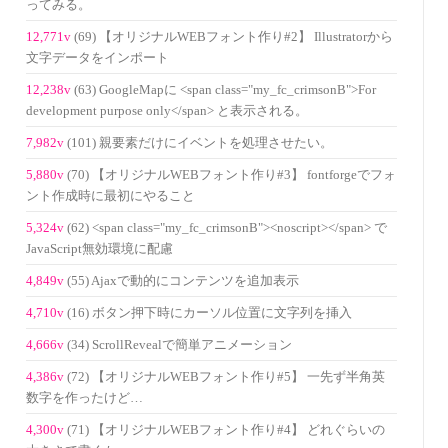
ってみる。
12,771v
(69) 【オリジナルWEBフォント作り#2】 Illustratorから
文字データをインポート
12,238v
(63) GoogleMapに <span class="my_fc_crimsonB">For
development purpose only</span> と表示される。
7,982v
(101) 親要素だけにイベントを処理させたい。
5,880v
(70) 【オリジナルWEBフォント作り#3】 fontforgeでフォ
ント作成時に最初にやること
5,324v
(62) <span class="my_fc_crimsonB"><noscript></span> で
JavaScript無効環境に配慮
4,849v
(55) Ajaxで動的にコンテンツを追加表示
4,710v
(16) ボタン押下時にカーソル位置に文字列を挿入
4,666v
(34) ScrollRevealで簡単アニメーション
4,386v
(72) 【オリジナルWEBフォント作り#5】 一先ず半角英
数字を作ったけど…
4,300v
(71) 【オリジナルWEBフォント作り#4】 どれぐらいの