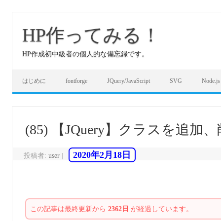
コ
ン
テ
HP作ってみる！
ン
ツ
へ
HP作成初中級者の個人的な備忘録です。
ス
キ
ッ
プ
はじめに
fontforge
JQuery/JavaScript
SVG
Node.js
(85) 【JQuery】クラスを追
2020年2月18日
投稿者:
user
|
この記事は最終更新から
2362日
が経過しています。