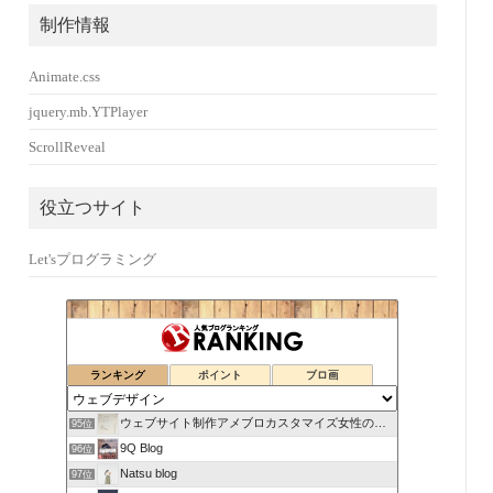
制作情報
Animate.css
jquery.mb.YTPlayer
ScrollReveal
役立つサイト
Let'sプログラミング
ランキング
ポイント
ブロ画
ウェブサイト制作アメブロカスタマイズ女性のお仕事をサポート！
95位
9Q Blog
96位
Natsu blog
97位