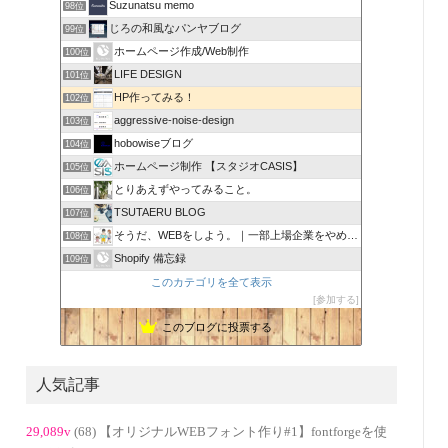
Suzunatsu memo
98位
じろの和風なパンヤブログ
99位
ホームページ作成/Web制作
100位
LIFE DESIGN
101位
HP作ってみる！
102位
aggressive-noise-design
103位
hobowiseブログ
104位
ホームページ制作 【スタジオCASIS】
105位
とりあえずやってみること。
106位
TSUTAERU BLOG
107位
そうだ、WEBをしよう。｜一部上場企業をやめてWEB担当に
108位
Shopify 備忘録
109位
このカテゴリを全て表示
参加する
このブログに投票する
人気記事
29,089v
(68) 【オリジナルWEBフォント作り#1】fontforgeを使