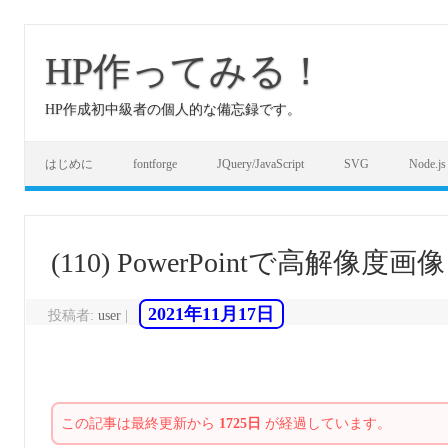
コ
ン
テ
HP作ってみる！
ン
ツ
へ
HP作成初中級者の個人的な備忘録です。
ス
キ
ッ
プ
はじめに
fontforge
JQuery/JavaScript
SVG
Node.js
(110) PowerPointで高解像
2021年11月17日
投稿者:
user
|
この記事は最終更新から
1725日
が経過しています。