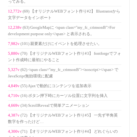
ってみる。
12,772v
(69) 【オリジナルWEBフォント作り#2】 Illustratorから
文字データをインポート
12,238v
(63) GoogleMapに <span class="my_fc_crimsonB">For
development purpose only</span> と表示される。
7,982v
(101) 親要素だけにイベントを処理させたい。
5,880v
(70) 【オリジナルWEBフォント作り#3】 fontforgeでフォ
ント作成時に最初にやること
5,327v
(62) <span class="my_fc_crimsonB"><noscript></span> で
JavaScript無効環境に配慮
4,849v
(55) Ajaxで動的にコンテンツを追加表示
4,710v
(16) ボタン押下時にカーソル位置に文字列を挿入
4,669v
(34) ScrollRevealで簡単アニメーション
4,387v
(72) 【オリジナルWEBフォント作り#5】 一先ず半角英
数字を作ったけど…
4,300v
(71) 【オリジナルWEBフォント作り#4】 どれぐらいの