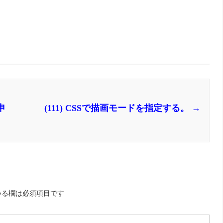
申
(111) CSSで描画モードを指定する。
→
いる欄は必須項目です