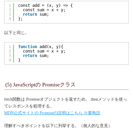
1
const add = (x, y) => {
2
const sum = x + y;
3
return
sum;
4
};
以下と同じ。
1
function
add(x, y){
2
const sum = x + y;
3
return
sum;
4
}
(5) JavaScriptの Promiseクラス
fetch関数は Promiseオブジェクトを返すため、.thenメソッドを使っ
てレスポンスを処理する。
MDN公式サイトの Promiseの説明はこちら ※要熟読
理解すべきポイントを以下に列挙する。（個人的な意見）