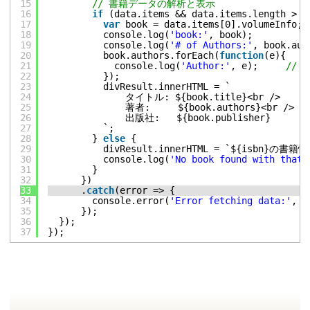
15
// 書籍データの解析と表示
16
if
(data.items && data.items.length > 0
17
var
book = data.items[0].volumeInfo;
18
console.log(
'book:'
, book);
19
console.log(
'# of Authors:'
, book.aut
20
book.authors.forEach(
function
(e){
21
console.log(
'Author:'
, e);     
// 
22
});
23
divResult.innerHTML = `
24
タイトル: ${book.title}<br />
25
著者:     ${book.authors}<br />
26
出版社:   ${book.publisher}
27
`;
28
} 
else
{
29
divResult.innerHTML = `${isbn
30
console.log(
'No book found with that 
31
}
32
})
33
.
catch
(error => {
34
console.error(
'Error fetching data:'
, e
35
});
36
});
37
});