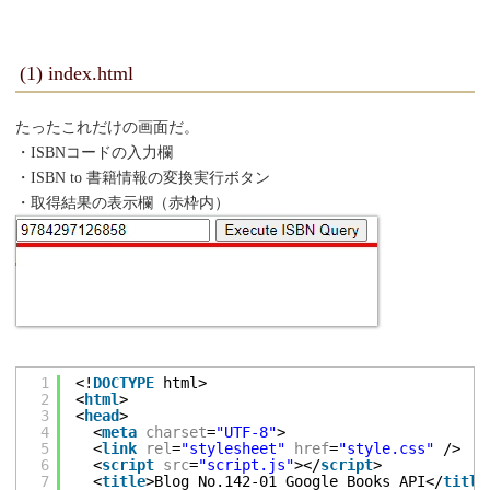
(1) index.html
たったこれだけの画面だ。
・ISBNコードの入力欄
・ISBN to 書籍情報の変換実行ボタン
・取得結果の表示欄（赤枠内）
1
<!
DOCTYPE
html>
2
<
html
>
3
<
head
>
4
<
meta
charset
=
"UTF-8"
>
5
<
link
rel
=
"stylesheet"
href
=
"style.css"
/>
6
<
script
src
=
"script.js"
></
script
>
7
<
title
>Blog No.142-01 Google Books API</
title