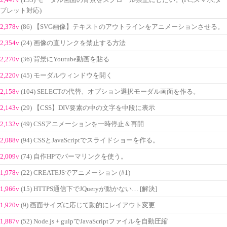
(133) モーダル画面の背景をスクロール禁止にしたい。(PC,スマホ,タ
ブレット対応)
2,378v
(86) 【SVG画像】テキストのアウトラインをアニメーションさせる。
2,354v
(24) 画像の直リンクを禁止する方法
2,270v
(36) 背景にYoutube動画を貼る
2,220v
(45) モーダルウィンドウを開く
2,158v
(104) SELECTの代替、オプション選択モーダル画面を作る。
2,143v
(29) 【CSS】DIV要素の中の文字を中段に表示
2,132v
(49) CSSアニメーションを一時停止＆再開
2,088v
(94) CSSとJavaScriptでスライドショーを作る。
2,009v
(74) 自作HPでパーマリンクを使う。
1,978v
(22) CREATEJSでアニメーション (#1)
1,966v
(15) HTTPS通信下でJQueryが動かない… [解決]
1,920v
(9) 画面サイズに応じて動的にレイアウト変更
1,887v
(52) Node.js + gulpでJavaScriptファイルを自動圧縮