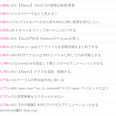
1,866v
(43) 【JQuery】 SELECTの状態を取得/変更
1,861v
(11) ガラケーではどう見える？
1,861v
(115) マウスホバーされた時＆外れた時に処理を実行したい。
1,850v
(8) テキストをクリップボードにコピーする。
1,830v
(64) 【Sass入門#4】Windows10でもsassを使う。
1,823v
(53) Node.js + gulpで * ファイルを自動圧縮をまとめてやる
1,803v
(66) HTTPアクセスは JPEGファイルに対してのみ可能とする。
1,786v
(132) scrollLeftを指定して横スクロールアニメーションさせる。
1,785v
(85) 【JQuery】クラスを追加、削除する。
1,774v
(18) テーブルの列を縦方向に並べる
1,771v
(40) <span class="my_fc_crimsonB">CC0</span> ライセンスとは？
1,757v
(35) 背景画像をスクロールさせない
1,754v
(82) 【SVG画像】WEBブラウザ上でアニメーションさせる。
(JavaScript編#1 Snap.svg)