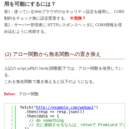
用を可能にするには？
策1：使っているWebブラウザのセキュリティ設定を緩和し、CORS
制約をチェック無に設定変更する。
※危険？
策2：サーバー管理者に HTTPレスポンスヘッダに CORS情報を埋
め込むように依頼する。
(2) アロー関数から無名関数への置き換え
上記の script.js内の fetch()関数配下では、アロー関数を使用してい
る。
これを無名関数で書き換えると以下のようになる。
Before
: アロー関数
1
fetch(
"
http://example.com/webapi
"
)
2
.then(resp => resp.json())
3
.then(data => {
4
// do something
5
// 次に連鎖させるならば、retunで Promiseオ
6
})