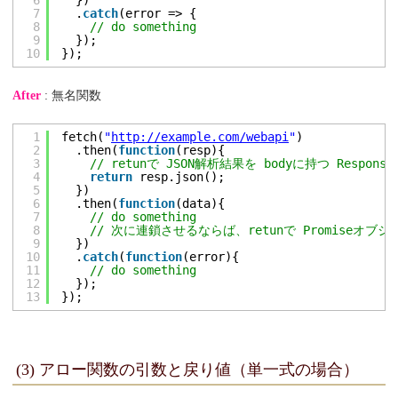
7
.
catch
(error => {
8
// do something
9
});
10
});
After
: 無名関数
1
fetch(
"
http://example.com/webapi
"
)
2
.then(
function
(resp){
3
// retunで JSON解析結果を bodyに持つ Resp
4
return
resp.json();
5
})
6
.then(
function
(data){
7
// do something
8
// 次に連鎖させるならば、retunで Promiseオ
9
})
10
.
catch
(
function
(error){
11
// do something
12
});
13
});
(3) アロー関数の引数と戻り値（単一式の場合）