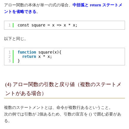
アロー関数の本体が単一の式の場合、
中括弧と return ステートメ
ントを省略できる
。
1
const square = x => x * x;
以下と同じ。
1
function
square(x){
2
return
x * x;
3
}
(4) アロー関数の引数と戻り値（複数のステートメ
ントがある場合）
複数のステートメントとは、命令が複数行あるということ。
次の例では引数が 2個あるため、引数の宣言を () で囲む必要があ
る。