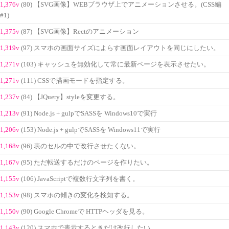
1,376v
(80) 【SVG画像】WEBブラウザ上でアニメーションさせる。(CSS編
#1)
1,375v
(87) 【SVG画像】Rectのアニメーション
1,319v
(97) スマホの画面サイズによらす画面レイアウトを同じにしたい。
1,271v
(103) キャッシュを無効化して常に最新ページを表示させたい。
1,271v
(111) CSSで描画モードを指定する。
1,237v
(84) 【JQuery】styleを変更する。
1,213v
(91) Node.js + gulpでSASSを Windows10で実行
1,206v
(153) Node.js + gulpでSASSを Windows11で実行
1,168v
(96) 表のセルの中で改行させたくない。
1,167v
(95) ただ転送するだけのページを作りたい。
1,155v
(106) JavaScriptで複数行文字列を書く。
1,153v
(98) スマホの傾きの変化を検知する。
1,150v
(90) Google Chromeで HTTPヘッダを見る。
1,143v
(120) スマホで表示するときだけ改行したい。