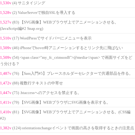
1,530v
(4) サニタイジング
1,528v
(2) ValueServerで独自SSLを導入する
1,527v
(83) 【SVG画像】WEBブラウザ上でアニメーションさせる。
(JavaScript編#2 Snap.svg)
1,510v
(17) WordPressでサイドバーにメニューを表示
1,509v
(46) iPhoneでhover時アニメーションするとリンク先に飛ばない
1,509v
(54) <span class="my_fc_crimsonB">@media</span> で画面サイズをど
う分ける？
1,487v
(76) 【Sass入門#5】プレースホルダーセレクターで共通部品を作る。
1,472v
(88) 複数行テキストの中寄せ
1,447v
(75) .htaccessへのアクセスを禁止する。
1,411v
(79) 【SVG画像】WEBブラウザにSVG画像を表示する。
1,410v
(81) 【SVG画像】WEBブラウザ上でアニメーションさせる。(CSS編
#2)
1,382v
(124) orientationchangeイベントで画面の高さを取得するときの注意点