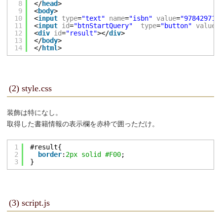
8
</
head
>
9
<
body
>
10
<
input
type
=
"text"
name
=
"isbn"
value
=
"978429712
11
<
input
id
=
"btnStartQuery"
type
=
"button"
value
=
12
<
div
id
=
"result"
></
div
>
13
</
body
>
14
</
html
>
(2) style.css
装飾は特になし。
取得した書籍情報の表示欄を赤枠で囲っただけ。
1
#result{
2
border
:
2px
solid
#F00
;
3
}
(3) script.js