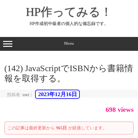
コ
ン
HP作ってみる！
テ
ン
ツ
へ
HP作成初中級者の個人的な備忘録です。
ス
キ
ッ
プ
Menu
(142) JavaScriptでISBNから書籍情
報を取得する。
2023年12月16日
投稿者:
user
|
698 views
この記事は最終更新から
965日
が経過しています。