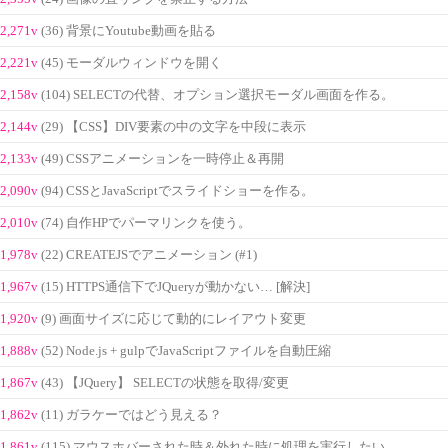
2,271v
(36) 背景にYoutube動画を貼る
2,221v
(45) モーダルウィンドウを開く
2,158v
(104) SELECTの代替、オプション選択モーダル画面を作る。
2,144v
(29) 【CSS】DIV要素の中の文字を中段に表示
2,133v
(49) CSSアニメーションを一時停止＆再開
2,090v
(94) CSSとJavaScriptでスライドショーを作る。
2,010v
(74) 自作HPでパーマリンクを使う。
1,978v
(22) CREATEJSでアニメーション (#1)
1,967v
(15) HTTPS通信下でJQueryが動かない… [解決]
1,920v
(9) 画面サイズに応じて動的にレイアウト変更
1,888v
(52) Node.js + gulpでJavaScriptファイルを自動圧縮
1,867v
(43) 【JQuery】 SELECTの状態を取得/変更
1,862v
(11) ガラケーではどう見える？
1,861v
(115) マウスホバーされた時＆外れた時に処理を実行したい。