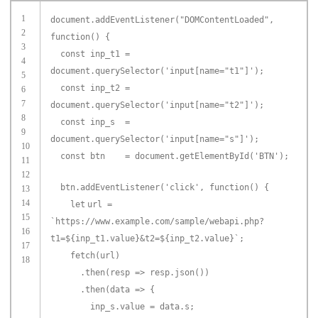
1
document.addEventListener(
"DOMContentLoaded"
,
2
function
() {
3
const inp_t1 =
4
document.querySelector(
'input[name="t1"]'
);
5
const inp_t2 =
6
7
document.querySelector(
'input[name="t2"]'
);
8
const inp_s =
9
document.querySelector(
'input[name="s"]'
);
10
const btn = document.getElementById(
'BTN'
);
11
12
btn.addEventListener(
'click'
,
function
() {
13
14
let
url =
15
`https:
//www.example.com/sample/webapi.php?
16
t1=${inp_t1.value}&t2=${inp_t2.value}`;
17
fetch(url)
18
.then(resp => resp.json())
.then(data => {
inp_s.value = data.s;