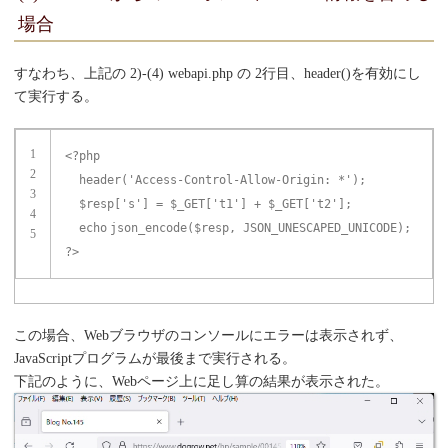
場合
すなわち、上記の 2)-(4) webapi.php の 2行目、header()を有効にし
て実行する。
1
<?php
2
header(
'Access-Control-Allow-Origin: *'
);
3
$resp
[
's'
] =
$_GET
[
't1'
] +
$_GET
[
't2'
];
4
echo
json_encode(
$resp
, JSON_UNESCAPED_UNICODE);
5
?>
この場合、Webブラウザのコンソールにエラーは表示されず、
JavaScriptプログラムが最後まで実行される。
下記のように、Webページ上に足し算の結果が表示された。