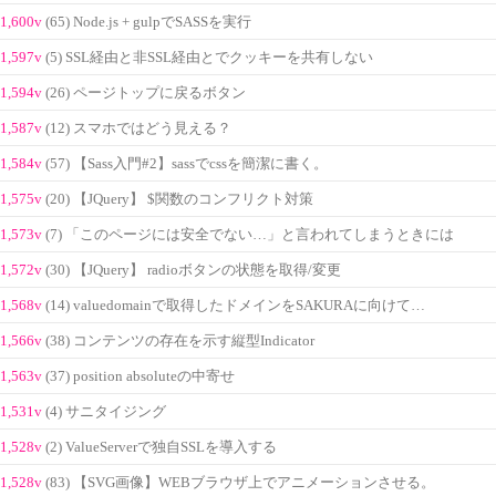
1,600v
(65) Node.js + gulpでSASSを実行
1,597v
(5) SSL経由と非SSL経由とでクッキーを共有しない
1,594v
(26) ページトップに戻るボタン
1,587v
(12) スマホではどう見える？
1,584v
(57) 【Sass入門#2】sassでcssを簡潔に書く。
1,575v
(20) 【JQuery】 $関数のコンフリクト対策
1,573v
(7) 「このページには安全でない…」と言われてしまうときには
1,572v
(30) 【JQuery】 radioボタンの状態を取得/変更
1,568v
(14) valuedomainで取得したドメインをSAKURAに向けて…
1,566v
(38) コンテンツの存在を示す縦型Indicator
1,563v
(37) position absoluteの中寄せ
1,531v
(4) サニタイジング
1,528v
(2) ValueServerで独自SSLを導入する
1,528v
(83) 【SVG画像】WEBブラウザ上でアニメーションさせる。