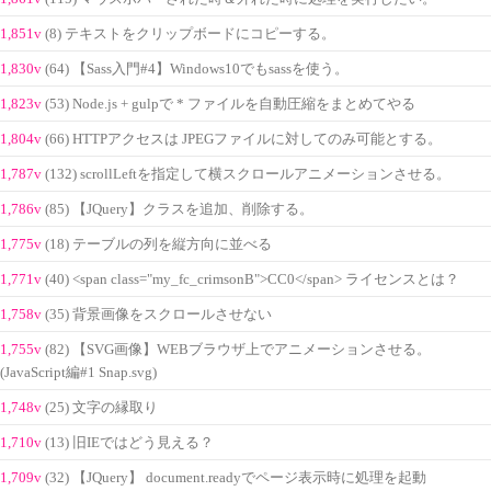
1,851v
(8) テキストをクリップボードにコピーする。
1,830v
(64) 【Sass入門#4】Windows10でもsassを使う。
1,823v
(53) Node.js + gulpで * ファイルを自動圧縮をまとめてやる
1,804v
(66) HTTPアクセスは JPEGファイルに対してのみ可能とする。
1,787v
(132) scrollLeftを指定して横スクロールアニメーションさせる。
1,786v
(85) 【JQuery】クラスを追加、削除する。
1,775v
(18) テーブルの列を縦方向に並べる
1,771v
(40) <span class="my_fc_crimsonB">CC0</span> ライセンスとは？
1,758v
(35) 背景画像をスクロールさせない
1,755v
(82) 【SVG画像】WEBブラウザ上でアニメーションさせる。
(JavaScript編#1 Snap.svg)
1,748v
(25) 文字の縁取り
1,710v
(13) 旧IEではどう見える？
1,709v
(32) 【JQuery】 document.readyでページ表示時に処理を起動