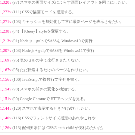
1,320v
(97) スマホの画面サイズによらす画面レイアウトを同じにしたい。
1,272v
(111) CSSで描画モードを指定する。
1,271v
(103) キャッシュを無効化して常に最新ページを表示させたい。
1,238v
(84) 【JQuery】styleを変更する。
1,213v
(91) Node.js + gulpでSASSを Windows10で実行
1,207v
(153) Node.js + gulpでSASSを Windows11で実行
1,169v
(96) 表のセルの中で改行させたくない。
1,167v
(95) ただ転送するだけのページを作りたい。
1,156v
(106) JavaScriptで複数行文字列を書く。
1,154v
(98) スマホの傾きの変化を検知する。
1,151v
(90) Google Chromeで HTTPヘッダを見る。
1,144v
(120) スマホで表示するときだけ改行したい。
1,140v
(116) CSSでフォントサイズ指定のあれやこれや
1,126v
(113) 配列要素には CSSの :nth-childが便利みたいだ。