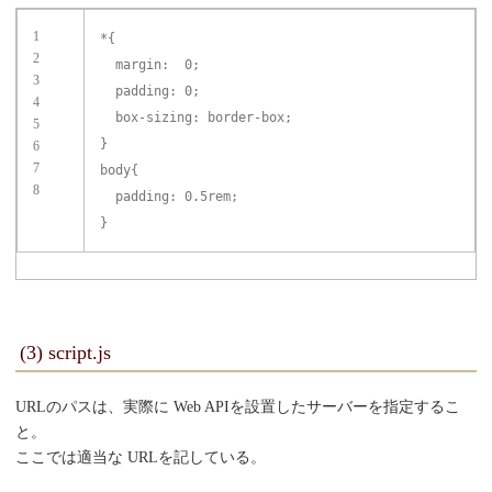
1
*{
2
margin
:
0
;
3
padding
:
0
;
4
box-sizing
:
border-box
;
5
}
6
7
body{
8
padding
:
0.5
rem;
}
(3) script.js
URLのパスは、実際に Web APIを設置したサーバーを指定するこ
と。
ここでは適当な URLを記している。