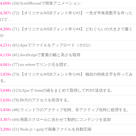
4,669v
(34) ScrollRevealで簡単アニメーション
4,387v
(72) 【オリジナルWEBフォント作り#5】 一先ず半角英数字を作った
けど…
4,300v
(71) 【オリジナルWEBフォント作り#4】 どれぐらいの大きさで書く
か
4,251v
(61) Ajaxでファイルをアップロード（その2）
4,119v
(41) JavaScriptで要素の幅と高さを取得
4,061v
(77) no refererでリンク元を隠す。
3,959v
(73) 【オリジナルWEBフォント作り#6】 独自の特殊文字を作ってみ
る。
3,648v
(123) Ajaxで formの値をまとめて取得してPOST送信する。
3,626v
(78) BOTのアクセスを拒否する。
3,458v
(48) ウィンドウのアクティブ化時、非アクティブ化時に処理する。
3,307v
(44) 画面スクロールに合わせて動的にコンテンツを追加
3,286v
(51) Node.js + gulpで画像ファイルを自動圧縮