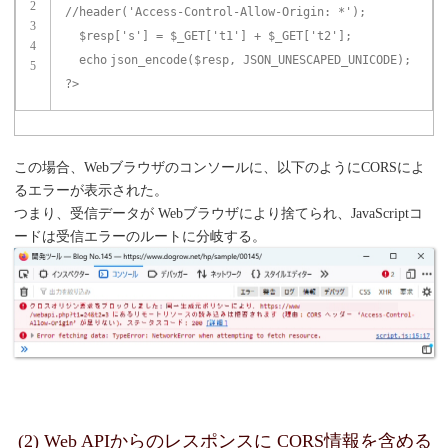
2
//header('Access-Control-Allow-Origin: *');
3
$resp
[
's'
] =
$_GET
[
't1'
] +
$_GET
[
't2'
];
4
echo
json_encode(
$resp
, JSON_UNESCAPED_UNICODE);
5
?>
この場合、Webブラウザのコンソールに、以下のようにCORSによ
るエラーが表示された。
つまり、受信データが Webブラウザにより捨てられ、JavaScriptコ
ードは受信エラーのルートに分岐する。
(2) Web APIからのレスポンスに CORS情報を含める