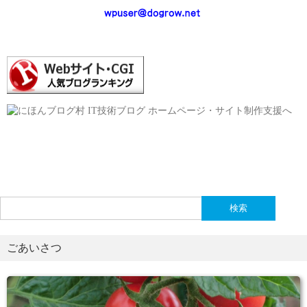
検
索:
ごあいさつ