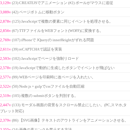
3,129v
(23) CREATEJSでアニメーション (#2) ボールがマウスに追従
3,089v
(42) ページボトムに移動ボタン
2,878v
(125) JavaScriptで複数の要素に同じイベントを処理させる。
2,856v
(67) TTFファイルをWEBフォント(WOFF)に変換する。
2,769v
(107) iPhoneで JQueryの innerHeightがずれる問題
2,611v
(39) reCAPTCHAで認証を実装
2,593v
(102) JavaScriptでページを強制リロード
2,578v
(19) JavaScriptで動的に生成したボタンでイベントが飛ばない
2,577v
(99) WEBページを印刷時に改ページを入れたい。
2,522v
(50) Node.js + gulpでcssファイルを自動圧縮
2,519v
(105) 複数の submitボタンを判別する。
2,447v
(133) モーダル画面の背景をスクロール禁止にしたい。(PC,スマホ,タ
ブレット対応)
2,379v
(86) 【SVG画像】テキストのアウトラインをアニメーションさせる。
2,355v
(24) 画像の直リンクを禁止する方法