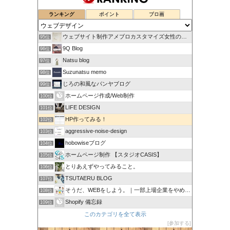
ランキング
ポイント
ブロ画
ウェブサイト制作アメブロカスタマイズ女性のお仕事をサポート！
95位
9Q Blog
96位
Natsu blog
97位
Suzunatsu memo
98位
じろの和風なパンヤブログ
99位
ホームページ作成/Web制作
100位
LIFE DESIGN
101位
HP作ってみる！
102位
aggressive-noise-design
103位
hobowiseブログ
104位
ホームページ制作 【スタジオCASIS】
105位
とりあえずやってみること。
106位
TSUTAERU BLOG
107位
そうだ、WEBをしよう。｜一部上場企業をやめてWEB担当に
108位
Shopify 備忘録
109位
このカテゴリを全て表示
参加する