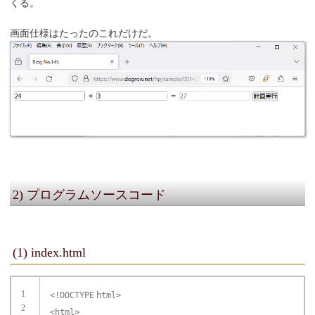
くる。
画面仕様はたったのこれだけだ。
2) プログラムソースコード
(1) index.html
1
<!
DOCTYPE
html>
2
<
html
>