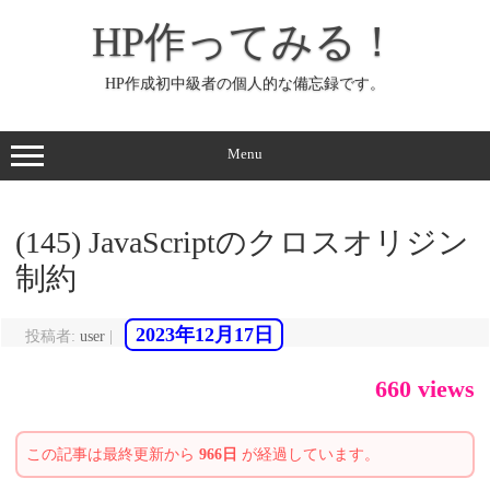
コ
ン
HP作ってみる！
テ
ン
ツ
へ
HP作成初中級者の個人的な備忘録です。
ス
キ
ッ
プ
Menu
(145) JavaScriptのクロスオリジン
制約
2023年12月17日
投稿者:
user
|
660 views
この記事は最終更新から
966日
が経過しています。