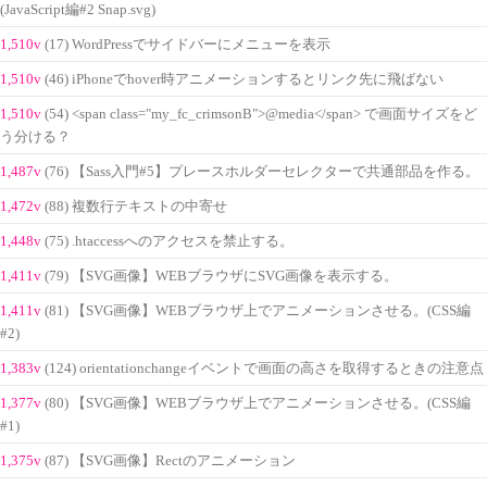
(JavaScript編#2 Snap.svg)
1,510v
(17) WordPressでサイドバーにメニューを表示
1,510v
(46) iPhoneでhover時アニメーションするとリンク先に飛ばない
1,510v
(54) <span class="my_fc_crimsonB">@media</span> で画面サイズをど
う分ける？
1,487v
(76) 【Sass入門#5】プレースホルダーセレクターで共通部品を作る。
1,472v
(88) 複数行テキストの中寄せ
1,448v
(75) .htaccessへのアクセスを禁止する。
1,411v
(79) 【SVG画像】WEBブラウザにSVG画像を表示する。
1,411v
(81) 【SVG画像】WEBブラウザ上でアニメーションさせる。(CSS編
#2)
1,383v
(124) orientationchangeイベントで画面の高さを取得するときの注意点
1,377v
(80) 【SVG画像】WEBブラウザ上でアニメーションさせる。(CSS編
#1)
1,375v
(87) 【SVG画像】Rectのアニメーション