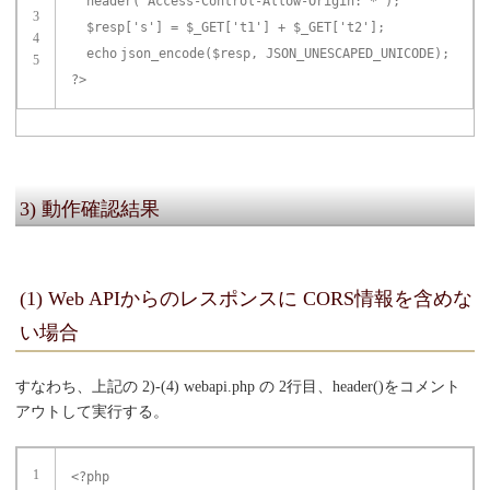
header(
'Access-Control-Allow-Origin: *'
);
3
$resp
[
's'
] =
$_GET
[
't1'
] +
$_GET
[
't2'
];
4
echo
json_encode(
$resp
, JSON_UNESCAPED_UNICODE);
5
?>
3) 動作確認結果
(1) Web APIからのレスポンスに CORS情報を含めな
い場合
すなわち、上記の 2)-(4) webapi.php の 2行目、header()をコメント
アウトして実行する。
1
<?php