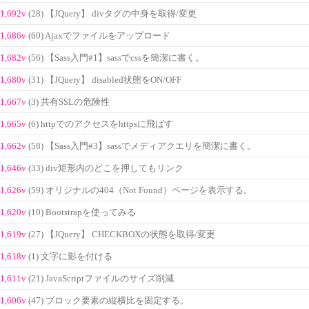
1,692v
(28) 【JQuery】 divタグの中身を取得/変更
1,686v
(60) Ajaxでファイルをアップロード
1,682v
(56) 【Sass入門#1】sassでcssを簡潔に書く。
1,680v
(31) 【JQuery】 disabled状態をON/OFF
1,667v
(3) 共有SSLの危険性
1,665v
(6) httpでのアクセスをhttpsに飛ばす
1,662v
(58) 【Sass入門#3】sassでメディアクエリを簡潔に書く。
1,646v
(33) div矩形内のどこを押してもリンク
1,626v
(59) オリジナルの404（Not Found）ページを表示する。
1,620v
(10) Bootstrapを使ってみる
1,619v
(27) 【JQuery】 CHECKBOXの状態を取得/変更
1,618v
(1) 文字に影を付ける
1,611v
(21) JavaScriptファイルのサイズ削減
1,606v
(47) ブロック要素の縦横比を固定する。