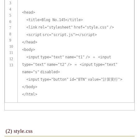
3
4
<
head
>
5
<
title
>Blog No.145</
title
>
6
<
link
rel
=
"stylesheet"
href
=
"style.css"
/>
7
8
<
script
src
=
"script.js"
></
script
>
9
</
head
>
10
<
body
>
11
<
input
type
=
"text"
name
=
"t1"
/> ＋ <
input
12
type
=
"text"
name
=
"t2"
/> ＝ <
input
type
=
"text"
13
name
=
"s"
disabled>
<
input
type
=
"button"
id
=
"BTN"
value
=
"計算実行"
>
</
body
>
</
html
>
(2) style.css