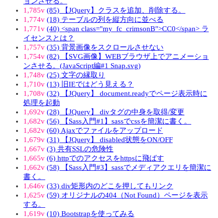
ョンさせる。
1,785v
(85) 【JQuery】クラスを追加、削除する。
1,774v
(18) テーブルの列を縦方向に並べる
1,771v
(40) <span class="my_fc_crimsonB">CC0</span> ラ
イセンスとは？
1,757v
(35) 背景画像をスクロールさせない
1,754v
(82) 【SVG画像】WEBブラウザ上でアニメーショ
ンさせる。(JavaScript編#1 Snap.svg)
1,748v
(25) 文字の縁取り
1,710v
(13) 旧IEではどう見える？
1,708v
(32) 【JQuery】 document.readyでページ表示時に
処理を起動
1,692v
(28) 【JQuery】 divタグの中身を取得/変更
1,682v
(56) 【Sass入門#1】sassでcssを簡潔に書く。
1,682v
(60) Ajaxでファイルをアップロード
1,679v
(31) 【JQuery】 disabled状態をON/OFF
1,667v
(3) 共有SSLの危険性
1,665v
(6) httpでのアクセスをhttpsに飛ばす
1,662v
(58) 【Sass入門#3】sassでメディアクエリを簡潔に
書く。
1,646v
(33) div矩形内のどこを押してもリンク
1,625v
(59) オリジナルの404（Not Found）ページを表示
する。
1,619v
(10) Bootstrapを使ってみる