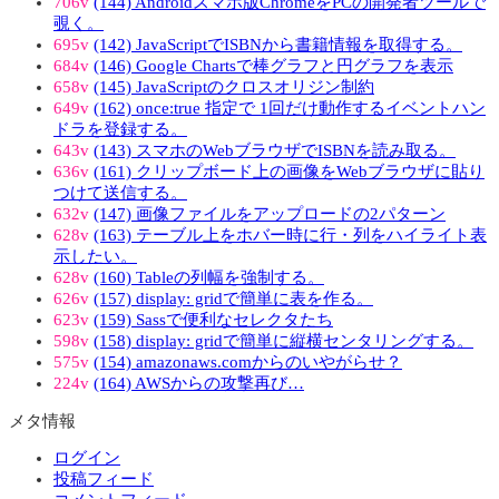
706v
(144) Androidスマホ版ChromeをPCの開発者ツールで
覗く。
695v
(142) JavaScriptでISBNから書籍情報を取得する。
684v
(146) Google Chartsで棒グラフと円グラフを表示
658v
(145) JavaScriptのクロスオリジン制約
649v
(162) once:true 指定で 1回だけ動作するイベントハン
ドラを登録する。
643v
(143) スマホのWebブラウザでISBNを読み取る。
636v
(161) クリップボード上の画像をWebブラウザに貼り
つけて送信する。
632v
(147) 画像ファイルをアップロードの2パターン
628v
(163) テーブル上をホバー時に行・列をハイライト表
示したい。
628v
(160) Tableの列幅を強制する。
626v
(157) display: gridで簡単に表を作る。
623v
(159) Sassで便利なセレクタたち
598v
(158) display: gridで簡単に縦横センタリングする。
575v
(154) amazonaws.comからのいやがらせ？
224v
(164) AWSからの攻撃再び…
メタ情報
ログイン
投稿フィード