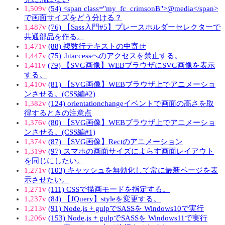
1,509v
(54) <span class="my_fc_crimsonB">@media</span>
で画面サイズをどう分ける？
1,487v
(76) 【Sass入門#5】プレースホルダーセレクターで
共通部品を作る。
1,471v
(88) 複数行テキストの中寄せ
1,447v
(75) .htaccessへのアクセスを禁止する。
1,411v
(79) 【SVG画像】WEBブラウザにSVG画像を表示
する。
1,410v
(81) 【SVG画像】WEBブラウザ上でアニメーショ
ンさせる。(CSS編#2)
1,382v
(124) orientationchangeイベントで画面の高さを取
得するときの注意点
1,376v
(80) 【SVG画像】WEBブラウザ上でアニメーショ
ンさせる。(CSS編#1)
1,374v
(87) 【SVG画像】Rectのアニメーション
1,319v
(97) スマホの画面サイズによらす画面レイアウト
を同じにしたい。
1,271v
(103) キャッシュを無効化して常に最新ページを表
示させたい。
1,271v
(111) CSSで描画モードを指定する。
1,237v
(84) 【JQuery】styleを変更する。
1,213v
(91) Node.js + gulpでSASSを Windows10で実行
1,206v
(153) Node.js + gulpでSASSを Windows11で実行