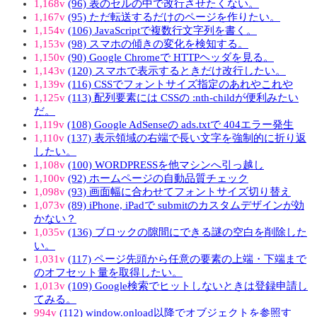
1,168v
(96) 表のセルの中で改行させたくない。
1,167v
(95) ただ転送するだけのページを作りたい。
1,154v
(106) JavaScriptで複数行文字列を書く。
1,153v
(98) スマホの傾きの変化を検知する。
1,150v
(90) Google Chromeで HTTPヘッダを見る。
1,143v
(120) スマホで表示するときだけ改行したい。
1,139v
(116) CSSでフォントサイズ指定のあれやこれや
1,125v
(113) 配列要素には CSSの :nth-childが便利みたい
だ。
1,119v
(108) Google AdSenseの ads.txtで 404エラー発生
1,110v
(137) 表示領域の右端で長い文字を強制的に折り返
したい。
1,108v
(100) WORDPRESSを他マシンへ引っ越し
1,100v
(92) ホームページの自動品質チェック
1,098v
(93) 画面幅に合わせてフォントサイズ切り替え
1,073v
(89) iPhone, iPadで submitのカスタムデザインが効
かない？
1,035v
(136) ブロックの隙間にできる謎の空白を削除した
い。
1,031v
(117) ページ先頭から任意の要素の上端・下端まで
のオフセット量を取得したい。
1,013v
(109) Google検索でヒットしないときは登録申請し
てみる。
994v
(112) window.onload以降でオブジェクトを参照す