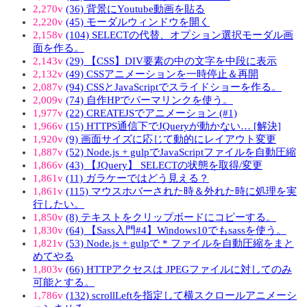
2,270v
(36) 背景にYoutube動画を貼る
2,220v
(45) モーダルウィンドウを開く
2,158v
(104) SELECTの代替、オプション選択モーダル画
面を作る。
2,143v
(29) 【CSS】DIV要素の中の文字を中段に表示
2,132v
(49) CSSアニメーションを一時停止＆再開
2,087v
(94) CSSとJavaScriptでスライドショーを作る。
2,009v
(74) 自作HPでパーマリンクを使う。
1,977v
(22) CREATEJSでアニメーション (#1)
1,966v
(15) HTTPS通信下でJQueryが動かない… [解決]
1,920v
(9) 画面サイズに応じて動的にレイアウト変更
1,887v
(52) Node.js + gulpでJavaScriptファイルを自動圧縮
1,866v
(43) 【JQuery】 SELECTの状態を取得/変更
1,861v
(11) ガラケーではどう見える？
1,861v
(115) マウスホバーされた時＆外れた時に処理を実
行したい。
1,850v
(8) テキストをクリップボードにコピーする。
1,830v
(64) 【Sass入門#4】Windows10でもsassを使う。
1,821v
(53) Node.js + gulpで * ファイルを自動圧縮をまと
めてやる
1,803v
(66) HTTPアクセスは JPEGファイルに対してのみ
可能とする。
1,786v
(132) scrollLeftを指定して横スクロールアニメーシ