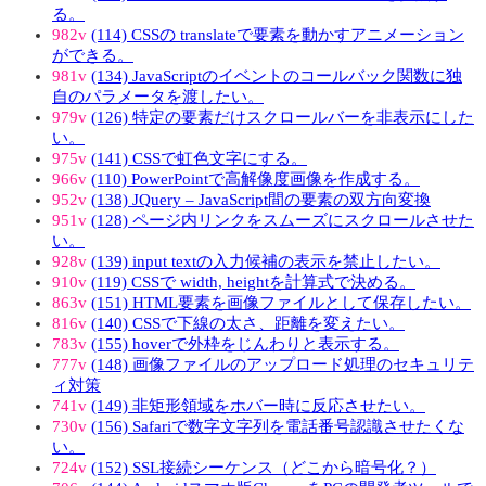
る。
982v
(114) CSSの translateで要素を動かすアニメーション
ができる。
981v
(134) JavaScriptのイベントのコールバック関数に独
自のパラメータを渡したい。
979v
(126) 特定の要素だけスクロールバーを非表示にした
い。
975v
(141) CSSで虹色文字にする。
966v
(110) PowerPointで高解像度画像を作成する。
952v
(138) JQuery – JavaScript間の要素の双方向変換
951v
(128) ページ内リンクをスムーズにスクロールさせた
い。
928v
(139) input textの入力候補の表示を禁止したい。
910v
(119) CSSで width, heightを計算式で決める。
863v
(151) HTML要素を画像ファイルとして保存したい。
816v
(140) CSSで下線の太さ、距離を変えたい。
783v
(155) hoverで外枠をじんわりと表示する。
777v
(148) 画像ファイルのアップロード処理のセキュリテ
ィ対策
741v
(149) 非矩形領域をホバー時に反応させたい。
730v
(156) Safariで数字文字列を電話番号認識させたくな
い。
724v
(152) SSL接続シーケンス（どこから暗号化？）