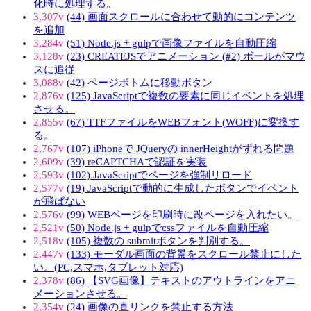
化時に処理する。
3,307v
(44) 画面スクロールに合わせて動的にコンテンツ
を追加
3,284v
(51) Node.js + gulpで画像ファイルを自動圧縮
3,128v
(23) CREATEJSでアニメーション (#2) ボールがマウ
スに追従
3,088v
(42) ページボトムに移動ボタン
2,876v
(125) JavaScriptで複数の要素に同じイベントを処理
させる。
2,855v
(67) TTFファイルをWEBフォント(WOFF)に変換す
る。
2,767v
(107) iPhoneで JQueryの innerHeightがずれる問題
2,609v
(39) reCAPTCHAで認証を実装
2,593v
(102) JavaScriptでページを強制リロード
2,577v
(19) JavaScriptで動的に生成したボタンでイベント
が飛ばない
2,576v
(99) WEBページを印刷時に改ページを入れたい。
2,521v
(50) Node.js + gulpでcssファイルを自動圧縮
2,518v
(105) 複数の submitボタンを判別する。
2,447v
(133) モーダル画面の背景をスクロール禁止にした
い。(PC,スマホ,タブレット対応)
2,378v
(86) 【SVG画像】テキストのアウトラインをアニ
メーションさせる。
2,354v
(24) 画像の直リンクを禁止する方法