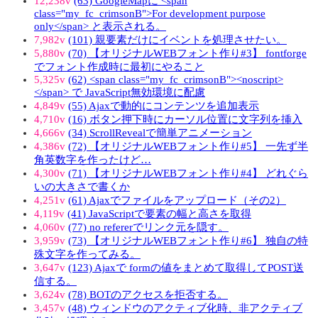
12,238v
(63) GoogleMapに <span
class="my_fc_crimsonB">For development purpose
only</span> と表示される。
7,982v
(101) 親要素だけにイベントを処理させたい。
5,880v
(70) 【オリジナルWEBフォント作り#3】 fontforge
でフォント作成時に最初にやること
5,325v
(62) <span class="my_fc_crimsonB"><noscript>
</span> で JavaScript無効環境に配慮
4,849v
(55) Ajaxで動的にコンテンツを追加表示
4,710v
(16) ボタン押下時にカーソル位置に文字列を挿入
4,666v
(34) ScrollRevealで簡単アニメーション
4,386v
(72) 【オリジナルWEBフォント作り#5】 一先ず半
角英数字を作ったけど…
4,300v
(71) 【オリジナルWEBフォント作り#4】 どれぐら
いの大きさで書くか
4,251v
(61) Ajaxでファイルをアップロード（その2）
4,119v
(41) JavaScriptで要素の幅と高さを取得
4,060v
(77) no refererでリンク元を隠す。
3,959v
(73) 【オリジナルWEBフォント作り#6】 独自の特
殊文字を作ってみる。
3,647v
(123) Ajaxで formの値をまとめて取得してPOST送
信する。
3,624v
(78) BOTのアクセスを拒否する。
3,457v
(48) ウィンドウのアクティブ化時、非アクティブ