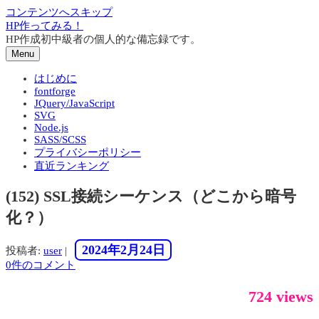
コンテンツへスキップ
HP作ってみる！
HP作成初中級者の個人的な備忘録です。
Menu
はじめに
fontforge
JQuery/JavaScript
SVG
Node.js
SASS/SCSS
プライバシーポリシー
直近ランキング
(152) SSL接続シーケンス（どこから暗号
化？）
2024年2月24日
投稿者:
user
|
0件のコメント
724 views