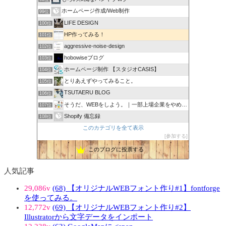
ホームページ作成/Web制作
99位
LIFE DESIGN
100位
HP作ってみる！
101位
aggressive-noise-design
102位
hobowiseブログ
103位
ホームページ制作 【スタジオCASIS】
104位
とりあえずやってみること。
105位
TSUTAERU BLOG
106位
そうだ、WEBをしよう。｜一部上場企業をやめてWEB担当に
107位
Shopify 備忘録
108位
このカテゴリを全て表示
参加する
このブログに投票する
人気記事
29,086v
(68) 【オリジナルWEBフォント作り#1】fontforge
を使ってみる。
12,772v
(69) 【オリジナルWEBフォント作り#2】
Illustratorから文字データをインポート