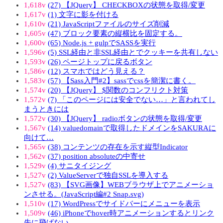
1,618v
(27) 【JQuery】 CHECKBOXの状態を取得/変更
1,617v
(1) 文字に影を付ける
1,610v
(21) JavaScriptファイルのサイズ削減
1,605v
(47) ブロック要素の縦横比を固定する。
1,600v
(65) Node.js + gulpでSASSを実行
1,596v
(5) SSL経由と非SSL経由とでクッキーを共有しない
1,593v
(26) ページトップに戻るボタン
1,586v
(12) スマホではどう見える？
1,583v
(57) 【Sass入門#2】sassでcssを簡潔に書く。
1,574v
(20) 【JQuery】 $関数のコンフリクト対策
1,572v
(7) 「このページには安全でない…」と言われてし
まうときには
1,572v
(30) 【JQuery】 radioボタンの状態を取得/変更
1,567v
(14) valuedomainで取得したドメインをSAKURAに
向けて…
1,565v
(38) コンテンツの存在を示す縦型Indicator
1,562v
(37) position absoluteの中寄せ
1,529v
(4) サニタイジング
1,527v
(2) ValueServerで独自SSLを導入する
1,527v
(83) 【SVG画像】WEBブラウザ上でアニメーショ
ンさせる。(JavaScript編#2 Snap.svg)
1,510v
(17) WordPressでサイドバーにメニューを表示
1,509v
(46) iPhoneでhover時アニメーションするとリンク
先に飛ばない