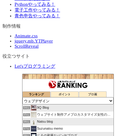
Pythonやってみる！
電子工作やってみる！
青色申告やってみる！
制作情報
Animate.css
jquery.mb.YTPlayer
ScrollReveal
役立つサイト
Let'sプログラミング
ランキング
ポイント
ブロ画
9Q Blog
94位
ウェブサイト制作アメブロカスタマイズ女性のお仕事をサポート！
95位
Natsu blog
96位
Suzunatsu memo
97位
じろの和風なパンヤブログ
98位