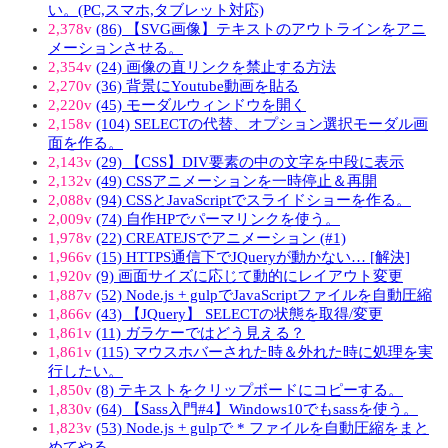
い。(PC,スマホ,タブレット対応)
2,378v
(86) 【SVG画像】テキストのアウトラインをアニ
メーションさせる。
2,354v
(24) 画像の直リンクを禁止する方法
2,270v
(36) 背景にYoutube動画を貼る
2,220v
(45) モーダルウィンドウを開く
2,158v
(104) SELECTの代替、オプション選択モーダル画
面を作る。
2,143v
(29) 【CSS】DIV要素の中の文字を中段に表示
2,132v
(49) CSSアニメーションを一時停止＆再開
2,088v
(94) CSSとJavaScriptでスライドショーを作る。
2,009v
(74) 自作HPでパーマリンクを使う。
1,978v
(22) CREATEJSでアニメーション (#1)
1,966v
(15) HTTPS通信下でJQueryが動かない… [解決]
1,920v
(9) 画面サイズに応じて動的にレイアウト変更
1,887v
(52) Node.js + gulpでJavaScriptファイルを自動圧縮
1,866v
(43) 【JQuery】 SELECTの状態を取得/変更
1,861v
(11) ガラケーではどう見える？
1,861v
(115) マウスホバーされた時＆外れた時に処理を実
行したい。
1,850v
(8) テキストをクリップボードにコピーする。
1,830v
(64) 【Sass入門#4】Windows10でもsassを使う。
1,823v
(53) Node.js + gulpで * ファイルを自動圧縮をまと
めてやる