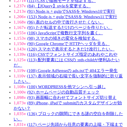
1,271v
(111) CSSで描画モードを指定する。
1,237v
(84) 【JQuery】styleを変更する。
1,213v
(91) Node.js + gulpでSASSを Windows10で実行
1,206v
(153) Node.js + gulpでSASSを Windows11で実行
1,168v
(96) 表のセルの中で改行させたくない。
1,167v
(95) ただ転送するだけのページを作りたい。
1,155v
(106) JavaScriptで複数行文字列を書く。
1,153v
(98) スマホの傾きの変化を検知する。
1,150v
(90) Google Chromeで HTTPヘッダを見る。
1,143v
(120) スマホで表示するときだけ改行したい。
1,139v
(116) CSSでフォントサイズ指定のあれやこれや
1,125v
(113) 配列要素には CSSの :nth-childが便利みたい
だ。
1,119v
(108) Google AdSenseの ads.txtで 404エラー発生
1,110v
(137) 表示領域の右端で長い文字を強制的に折り返
したい。
1,108v
(100) WORDPRESSを他マシンへ引っ越し
1,100v
(92) ホームページの自動品質チェック
1,098v
(93) 画面幅に合わせてフォントサイズ切り替え
1,073v
(89) iPhone, iPadで submitのカスタムデザインが効
かない？
1,035v
(136) ブロックの隙間にできる謎の空白を削除した
い。
1,031v
(117) ページ先頭から任意の要素の上端・下端まで