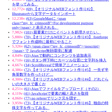
を使ってみる。
12,772v
(69) 【オリジナルWEBフォント作り#2】
Illustratorから文字データをインポート
12,238v
(63) GoogleMapに <span
class="my_fc_crimsonB">For development purpose
only</span> と表示される。
7,982v
(101) 親要素だけにイベントを処理させたい。
5,880v
(70) 【オリジナルWEBフォント作り#3】 fontforge
でフォント作成時に最初にやること
5,326v
(62) <span class="my_fc_crimsonB"><noscript>
</span> で JavaScript無効環境に配慮
4,849v
(55) Ajaxで動的にコンテンツを追加表示
4,710v
(16) ボタン押下時にカーソル位置に文字列を挿入
4,667v
(34) ScrollRevealで簡単アニメーション
4,386v
(72) 【オリジナルWEBフォント作り#5】 一先ず半
角英数字を作ったけど…
4,300v
(71) 【オリジナルWEBフォント作り#4】 どれぐら
いの大きさで書くか
4,251v
(61) Ajaxでファイルをアップロード（その2）
4,119v
(41) JavaScriptで要素の幅と高さを取得
4,060v
(77) no refererでリンク元を隠す。
3,959v
(73) 【オリジナルWEBフォント作り#6】 独自の特
殊文字を作ってみる。