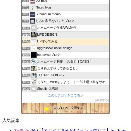
9Q Blog
96位
Natsu blog
97位
Suzunatsu memo
98位
じろの和風なパンヤブログ
99位
ホームページ作成/Web制作
100位
LIFE DESIGN
101位
HP作ってみる！
102位
aggressive-noise-design
103位
hobowiseブログ
104位
ホームページ制作 【スタジオCASIS】
105位
とりあえずやってみること。
106位
TSUTAERU BLOG
107位
そうだ、WEBをしよう。｜一部上場企業をやめてWEB担当に
108位
Shopify 備忘録
109位
このカテゴリを全て表示
参加する
このブログに投票する
人気記事
29,087v
(68) 【オリジナルWEBフォント作り#1】fontforge