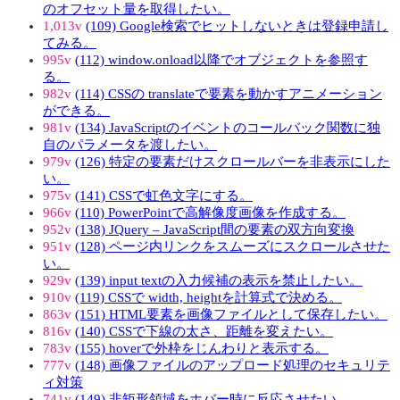
のオフセット量を取得したい。
1,013v
(109) Google検索でヒットしないときは登録申請し
てみる。
995v
(112) window.onload以降でオブジェクトを参照す
る。
982v
(114) CSSの translateで要素を動かすアニメーション
ができる。
981v
(134) JavaScriptのイベントのコールバック関数に独
自のパラメータを渡したい。
979v
(126) 特定の要素だけスクロールバーを非表示にした
い。
975v
(141) CSSで虹色文字にする。
966v
(110) PowerPointで高解像度画像を作成する。
952v
(138) JQuery – JavaScript間の要素の双方向変換
951v
(128) ページ内リンクをスムーズにスクロールさせた
い。
929v
(139) input textの入力候補の表示を禁止したい。
910v
(119) CSSで width, heightを計算式で決める。
863v
(151) HTML要素を画像ファイルとして保存したい。
816v
(140) CSSで下線の太さ、距離を変えたい。
783v
(155) hoverで外枠をじんわりと表示する。
777v
(148) 画像ファイルのアップロード処理のセキュリテ
ィ対策
741v
(149) 非矩形領域をホバー時に反応させたい。