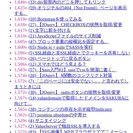
1,646v
(33) div矩形内のどこを押してもリンク
1,625v
(59) オリジナルの404（Not Found）ページを表示
する。
1,619v
(10) Bootstrapを使ってみる
1,618v
(27) 【JQuery】 CHECKBOXの状態を取得/変更
1,617v
(1) 文字に影を付ける
1,610v
(21) JavaScriptファイルのサイズ削減
1,605v
(47) ブロック要素の縦横比を固定する。
1,600v
(65) Node.js + gulpでSASSを実行
1,596v
(5) SSL経由と非SSL経由とでクッキーを共有しない
1,593v
(26) ページトップに戻るボタン
1,586v
(12) スマホではどう見える？
1,583v
(57) 【Sass入門#2】sassでcssを簡潔に書く。
1,574v
(20) 【JQuery】 $関数のコンフリクト対策
1,572v
(7) 「このページには安全でない…」と言われてし
まうときには
1,572v
(30) 【JQuery】 radioボタンの状態を取得/変更
1,567v
(14) valuedomainで取得したドメインをSAKURAに
向けて…
1,565v
(38) コンテンツの存在を示す縦型Indicator
1,562v
(37) position absoluteの中寄せ
1,529v
(4) サニタイジング
1,527v
(2) ValueServerで独自SSLを導入する
1,527v
(83) 【SVG画像】WEBブラウザ上でアニメーショ