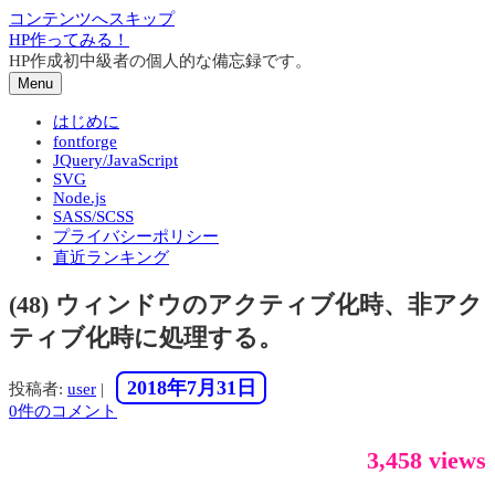
コンテンツへスキップ
HP作ってみる！
HP作成初中級者の個人的な備忘録です。
Menu
はじめに
fontforge
JQuery/JavaScript
SVG
Node.js
SASS/SCSS
プライバシーポリシー
直近ランキング
(48) ウィンドウのアクティブ化時、非アク
ティブ化時に処理する。
2018年7月31日
投稿者:
user
|
0件のコメント
3,458 views