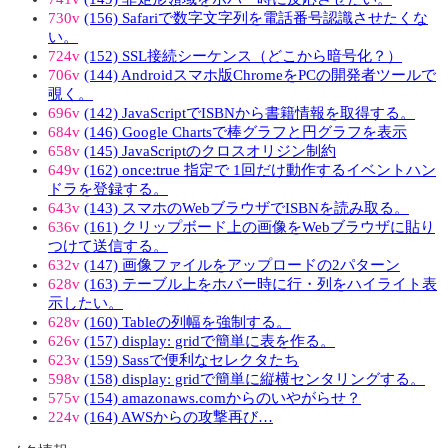
730v
(156) Safariで数字文字列を電話番号認識させたくな
い。
724v
(152) SSL接続シーケンス（どこから暗号化？）
706v
(144) Androidスマホ版ChromeをPCの開発者ツールで
覗く。
696v
(142) JavaScriptでISBNから書籍情報を取得する。
684v
(146) Google Chartsで棒グラフと円グラフを表示
658v
(145) JavaScriptのクロスオリジン制約
649v
(162) once:true 指定で 1回だけ動作するイベントハン
ドラを登録する。
643v
(143) スマホのWebブラウザでISBNを読み取る。
636v
(161) クリップボード上の画像をWebブラウザに貼り
つけて送信する。
632v
(147) 画像ファイルをアップロードの2パターン
628v
(163) テーブル上をホバー時に行・列をハイライト表
示したい。
628v
(160) Tableの列幅を強制する。
626v
(157) display: gridで簡単に表を作る。
623v
(159) Sassで便利なセレクタたち
598v
(158) display: gridで簡単に縦横センタリングする。
575v
(154) amazonaws.comからのいやがらせ？
224v
(164) AWSからの攻撃再び…