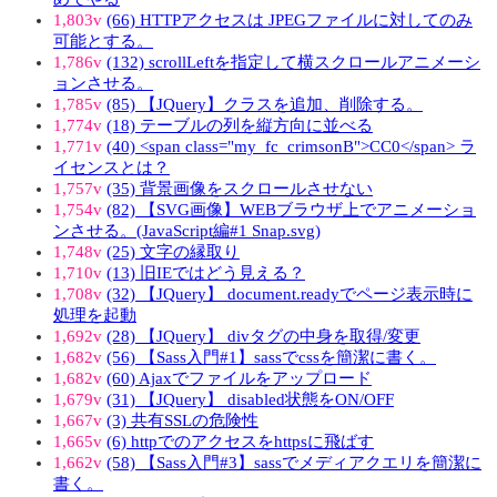
1,803v
(66) HTTPアクセスは JPEGファイルに対してのみ
可能とする。
1,786v
(132) scrollLeftを指定して横スクロールアニメーシ
ョンさせる。
1,785v
(85) 【JQuery】クラスを追加、削除する。
1,774v
(18) テーブルの列を縦方向に並べる
1,771v
(40) <span class="my_fc_crimsonB">CC0</span> ラ
イセンスとは？
1,757v
(35) 背景画像をスクロールさせない
1,754v
(82) 【SVG画像】WEBブラウザ上でアニメーショ
ンさせる。(JavaScript編#1 Snap.svg)
1,748v
(25) 文字の縁取り
1,710v
(13) 旧IEではどう見える？
1,708v
(32) 【JQuery】 document.readyでページ表示時に
処理を起動
1,692v
(28) 【JQuery】 divタグの中身を取得/変更
1,682v
(56) 【Sass入門#1】sassでcssを簡潔に書く。
1,682v
(60) Ajaxでファイルをアップロード
1,679v
(31) 【JQuery】 disabled状態をON/OFF
1,667v
(3) 共有SSLの危険性
1,665v
(6) httpでのアクセスをhttpsに飛ばす
1,662v
(58) 【Sass入門#3】sassでメディアクエリを簡潔に
書く。