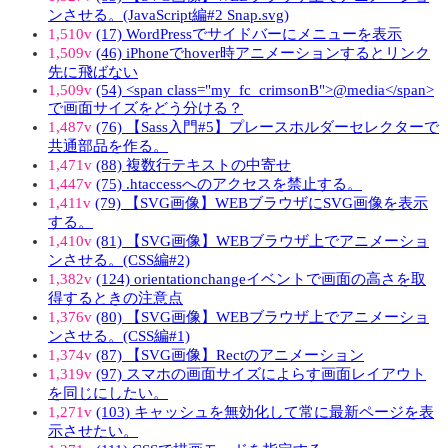
ンさせる。(JavaScript編#2 Snap.svg)
1,510v
(17) WordPressでサイドバーにメニューを表示
1,509v
(46) iPhoneでhover時アニメーションするとリンク
先に飛ばない
1,509v
(54) <span class="my_fc_crimsonB">@media</span>
で画面サイズをどう分ける？
1,487v
(76) 【Sass入門#5】プレースホルダーセレクターで
共通部品を作る。
1,471v
(88) 複数行テキストの中寄せ
1,447v
(75) .htaccessへのアクセスを禁止する。
1,411v
(79) 【SVG画像】WEBブラウザにSVG画像を表示
する。
1,410v
(81) 【SVG画像】WEBブラウザ上でアニメーショ
ンさせる。(CSS編#2)
1,382v
(124) orientationchangeイベントで画面の高さを取
得するときの注意点
1,376v
(80) 【SVG画像】WEBブラウザ上でアニメーショ
ンさせる。(CSS編#1)
1,374v
(87) 【SVG画像】Rectのアニメーション
1,319v
(97) スマホの画面サイズによらす画面レイアウト
を同じにしたい。
1,271v
(103) キャッシュを無効化して常に最新ページを表
示させたい。