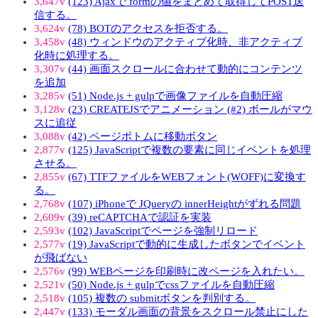
3,647v
(123) Ajaxで formの値をまとめて取得してPOST送
信する。
3,624v
(78) BOTのアクセスを拒否する。
3,458v
(48) ウィンドウのアクティブ化時、非アクティブ
化時に処理する。
3,307v
(44) 画面スクロールに合わせて動的にコンテンツ
を追加
3,285v
(51) Node.js + gulpで画像ファイルを自動圧縮
3,128v
(23) CREATEJSでアニメーション (#2) ボールがマウ
スに追従
3,088v
(42) ページボトムに移動ボタン
2,877v
(125) JavaScriptで複数の要素に同じイベントを処理
させる。
2,855v
(67) TTFファイルをWEBフォント(WOFF)に変換す
る。
2,768v
(107) iPhoneで JQueryの innerHeightがずれる問題
2,609v
(39) reCAPTCHAで認証を実装
2,593v
(102) JavaScriptでページを強制リロード
2,577v
(19) JavaScriptで動的に生成したボタンでイベント
が飛ばない
2,576v
(99) WEBページを印刷時に改ページを入れたい。
2,521v
(50) Node.js + gulpでcssファイルを自動圧縮
2,518v
(105) 複数の submitボタンを判別する。
2,447v
(133) モーダル画面の背景をスクロール禁止にした