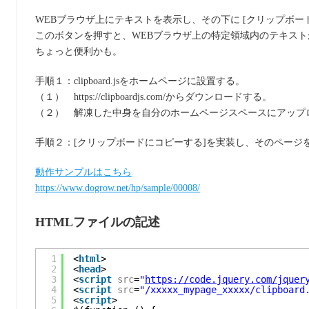
WEBブラウザ上にテキストを表示し、その下に [クリップボー
このボタンを押すと、WEBブラウザ上の特定領域内のテキス
ちょっと便利かも。
手順１：clipboard.jsをホームページに設置する。
（１） https://clipboardjs.com/からダウンロードする。
（２） 解凍した中身を自分のホームページスペースにアップ
手順２：[クリップボードにコピーする]を実装し、そのページ
動作サンプルはこちら
https://www.dogrow.net/hp/sample/00008/
HTMLファイルの記述
1
<
html
>
2
<
head
>
3
<
script
src
=
"
https://code.jquery.com/jquer
4
<
script
src
=
"/xxxxx_mypage_xxxxx/clipboard
5
<
script
>