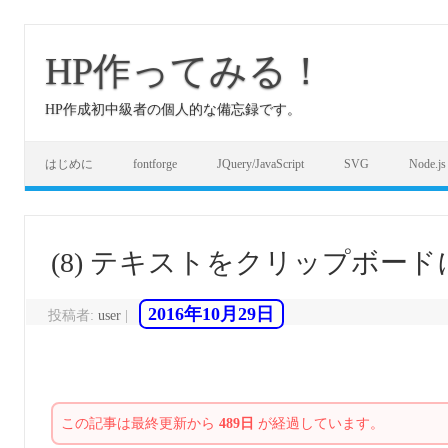
コ
ン
テ
HP作ってみる！
ン
ツ
へ
HP作成初中級者の個人的な備忘録です。
ス
キ
ッ
プ
はじめに
fontforge
JQuery/JavaScript
SVG
Node.js
(8) テキストをクリップボー
2016年10月29日
投稿者:
user
|
この記事は最終更新から
489日
が経過しています。