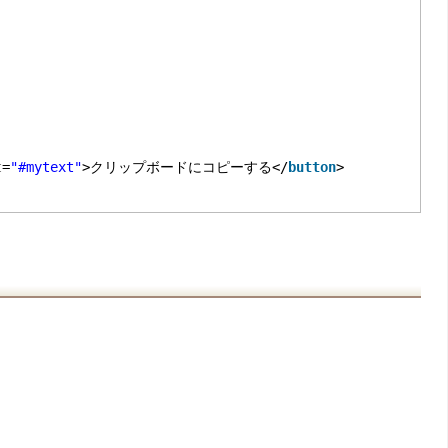
t
=
"#mytext"
>クリップボードにコピーする</
button
>