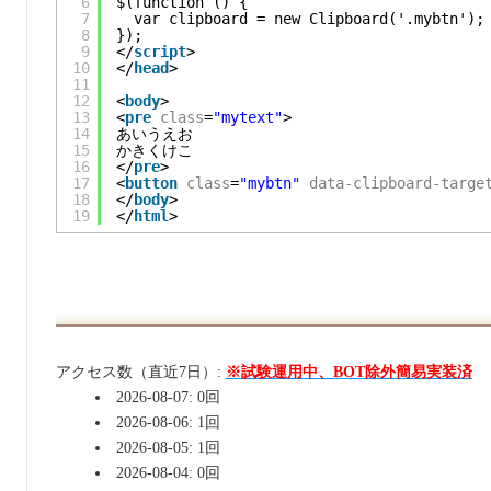
6
$(function () {
7
var clipboard = new Clipboard('.mybtn');
8
});
9
</
script
>
10
</
head
>
11
12
<
body
>
13
<
pre
class
=
"mytext"
>
14
あいうえお
15
かきくけこ
16
</
pre
>
17
<
button
class
=
"mybtn"
data-clipboard-targe
18
</
body
>
19
</
html
>
アクセス数（直近7日）:
※試験運用中、BOT除外簡易実装済
2026-08-07: 0回
2026-08-06: 1回
2026-08-05: 1回
2026-08-04: 0回