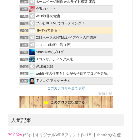
ホームページ制作 webサイト構築,運営
142位
今週の・・・
143位
WEB制作の覚書
144位
CSSとXHTMLでコーディング！
145位
HP作ってみる！
146位
CSSベースのHTMLレイアウト入門講座
147位
ニコニコ動画生活（仮）
148位
nikusukixのブログ
149位
ITコンサルティング東京
150位
WEB備忘録
151位
web制作の仕事をしながら子育てブログを更新｜webaby
152位
ITブログ アルケーナム
153位
このカテゴリを全て表示
参加する
このブログに投票する
人気記事
29,082v
(68) 【オリジナルWEBフォント作り#1】fontforgeを使