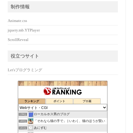
制作情報
Animate.css
jquery.mb.YTPlayer
ScrollReveal
役立つサイト
Let'sプログラミング
ランキング
ポイント
ブロ画
ローカルホス男のブログ
139位
「それなら猫の手で」 | いわく、猫のほうが賢い
140位
あにずむ
141位