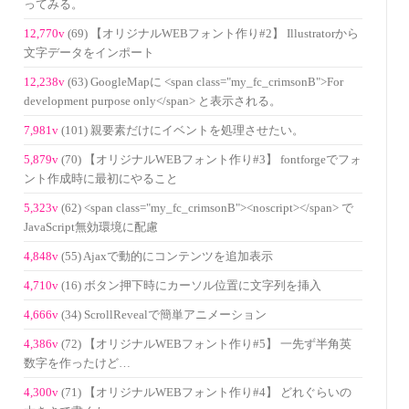
ってみる。
12,770v
(69) 【オリジナルWEBフォント作り#2】 Illustratorから
文字データをインポート
12,238v
(63) GoogleMapに <span class="my_fc_crimsonB">For
development purpose only</span> と表示される。
7,981v
(101) 親要素だけにイベントを処理させたい。
5,879v
(70) 【オリジナルWEBフォント作り#3】 fontforgeでフォ
ント作成時に最初にやること
5,323v
(62) <span class="my_fc_crimsonB"><noscript></span> で
JavaScript無効環境に配慮
4,848v
(55) Ajaxで動的にコンテンツを追加表示
4,710v
(16) ボタン押下時にカーソル位置に文字列を挿入
4,666v
(34) ScrollRevealで簡単アニメーション
4,386v
(72) 【オリジナルWEBフォント作り#5】 一先ず半角英
数字を作ったけど…
4,300v
(71) 【オリジナルWEBフォント作り#4】 どれぐらいの