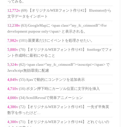
ってみる。
12,772v
(69) 【オリジナルWEBフォント作り#2】 Illustratorから
文字データをインポート
12,238v
(63) GoogleMapに <span class="my_fc_crimsonB">For
development purpose only</span> と表示される。
7,982v
(101) 親要素だけにイベントを処理させたい。
5,880v
(70) 【オリジナルWEBフォント作り#3】 fontforgeでフォ
ント作成時に最初にやること
5,324v
(62) <span class="my_fc_crimsonB"><noscript></span> で
JavaScript無効環境に配慮
4,849v
(55) Ajaxで動的にコンテンツを追加表示
4,710v
(16) ボタン押下時にカーソル位置に文字列を挿入
4,666v
(34) ScrollRevealで簡単アニメーション
4,386v
(72) 【オリジナルWEBフォント作り#5】 一先ず半角英
数字を作ったけど…
4,300v
(71) 【オリジナルWEBフォント作り#4】 どれぐらいの