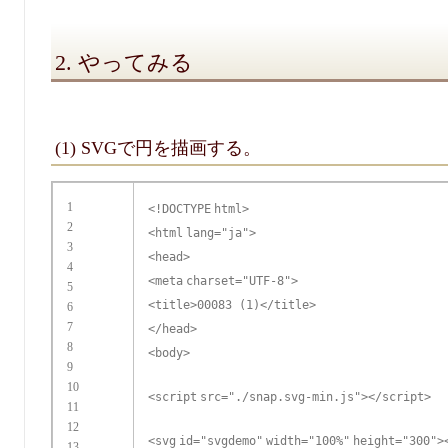
2. やってみる
(1) SVGで円を描画する。
1
<!
DOCTYPE
html>
2
<
html
lang
=
"ja"
>
3
<
head
>
4
<
meta
charset
=
"UTF-8"
>
5
<
title
>00083 (1)</
title
>
6
7
</
head
>
8
<
body
>
9
10
<
script
src
=
"./snap.svg-min.js"
></
script
>
11
12
<
svg
id
=
"svgdemo"
width
=
"100%"
height
=
"300"
>
13