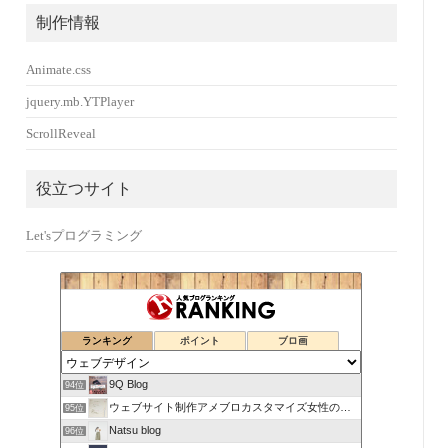
制作情報
Animate.css
jquery.mb.YTPlayer
ScrollReveal
役立つサイト
Let'sプログラミング
ランキング
ポイント
ブロ画
9Q Blog
94位
ウェブサイト制作アメブロカスタマイズ女性のお仕事をサポート！
95位
Natsu blog
96位