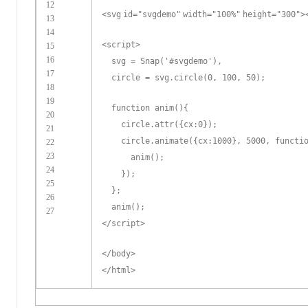
12
<
svg
id
=
"svgdemo"
width
=
"100%"
height
=
"300"
>
13
14
<
script
>
15
16
svg = Snap('#svgdemo'),
17
circle = svg.circle(0, 100, 50);
18
19
function anim(){
20
circle.attr({cx:0});
21
circle.animate({cx:1000}, 5000, functi
22
23
anim();
24
});
25
};
26
anim();
27
</
script
>
</
body
>
</
html
>