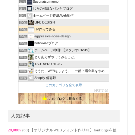
Suzunatsu memo
97位
じろの和風なパンヤブログ
98位
ホームページ作成/Web制作
99位
LIFE DESIGN
100位
HP作ってみる！
101位
aggressive-noise-design
102位
hobowiseブログ
103位
ホームページ制作 【スタジオCASIS】
104位
とりあえずやってみること。
105位
TSUTAERU BLOG
106位
そうだ、WEBをしよう。｜一部上場企業をやめてWEB担当に
107位
Shopify 備忘録
108位
このカテゴリを全て表示
参加する
このブログに投票する
人気記事
29,086v
(68) 【オリジナルWEBフォント作り#1】fontforgeを使