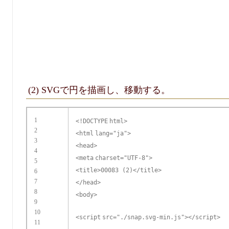
(2) SVGで円を描画し、移動する。
1
<!
DOCTYPE
html>
2
<
html
lang
=
"ja"
>
3
<
head
>
4
<
meta
charset
=
"UTF-8"
>
5
<
title
>00083 (2)</
title
>
6
7
</
head
>
8
<
body
>
9
10
<
script
src
=
"./snap.svg-min.js"
></
script
>
11