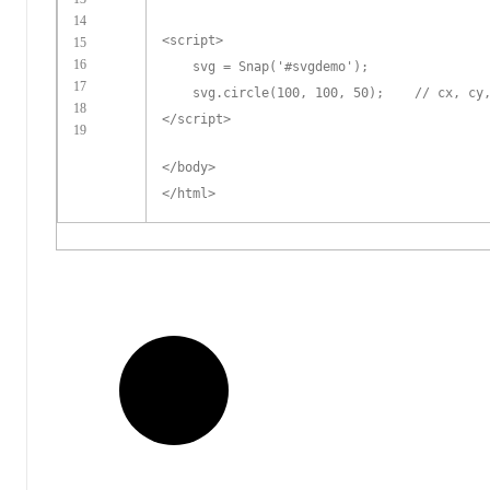
14
<
script
>
15
16
svg = Snap('#svgdemo');
17
svg.circle(100, 100, 50); // cx, cy,
18
</
script
>
19
</
body
>
</
html
>