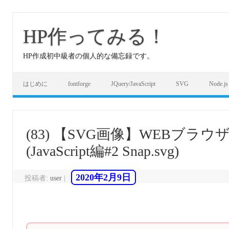
コ
ン
テ
HP作ってみる！
ン
ツ
へ
HP作成初中級者の個人的な備忘録です。
ス
キ
ッ
プ
はじめに
fontforge
JQuery/JavaScript
SVG
Node.js
(83) 【SVG画像】WEBブ
(JavaScript編#2 Snap.svg)
2020年2月9日
投稿者:
user
|