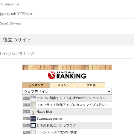
Animate.css
jquery.mb.YTPlayer
ScrollReveal
役立つサイト
Let'sプログラミング
ランキング
ポイント
ブロ画
ウェブの初歩から：初心者Webディレクション -
92位
ウェブサイト制作アメブロカスタマイズ女性のお仕事をサポート！
93位
Natsu blog
94位
Suzunatsu memo
95位
じろの和風なパンヤブログ
96位
ホームページ作成/Web制作
97位