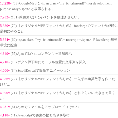
12,238v
(63) GoogleMapに <span class="my_fc_crimsonB">For development
purpose only</span> と表示される。
7,982v
(101) 親要素だけにイベントを処理させたい。
5,880v
(70) 【オリジナルWEBフォント作り#3】 fontforgeでフォント作成時に
最初にやること
5,324v
(62) <span class="my_fc_crimsonB"><noscript></span> で JavaScript無効
環境に配慮
4,849v
(55) Ajaxで動的にコンテンツを追加表示
4,710v
(16) ボタン押下時にカーソル位置に文字列を挿入
4,666v
(34) ScrollRevealで簡単アニメーション
4,386v
(72) 【オリジナルWEBフォント作り#5】 一先ず半角英数字を作った
けど…
4,300v
(71) 【オリジナルWEBフォント作り#4】 どれぐらいの大きさで書く
か
4,251v
(61) Ajaxでファイルをアップロード（その2）
4,118v
(41) JavaScriptで要素の幅と高さを取得