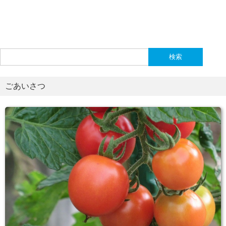
検
索:
ごあいさつ