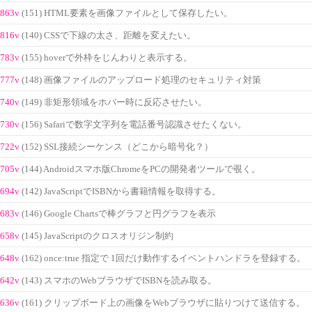
863v
(151) HTML要素を画像ファイルとして保存したい。
816v
(140) CSSで下線の太さ、距離を変えたい。
783v
(155) hoverで外枠をじんわりと表示する。
777v
(148) 画像ファイルのアップロード処理のセキュリティ対策
740v
(149) 非矩形領域をホバー時に反応させたい。
730v
(156) Safariで数字文字列を電話番号認識させたくない。
722v
(152) SSL接続シーケンス（どこから暗号化？）
705v
(144) Androidスマホ版ChromeをPCの開発者ツールで覗く。
694v
(142) JavaScriptでISBNから書籍情報を取得する。
683v
(146) Google Chartsで棒グラフと円グラフを表示
658v
(145) JavaScriptのクロスオリジン制約
648v
(162) once:true 指定で 1回だけ動作するイベントハンドラを登録する。
642v
(143) スマホのWebブラウザでISBNを読み取る。
636v
(161) クリップボード上の画像をWebブラウザに貼りつけて送信する。