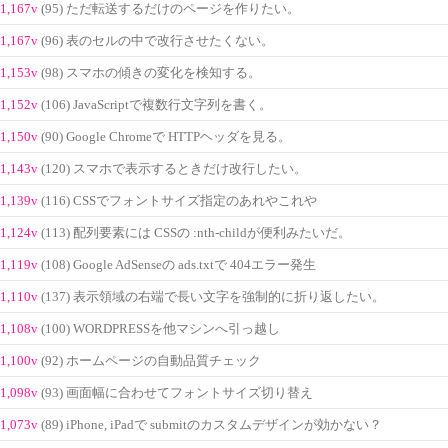
1,167v
(95) ただ転送するだけのページを作りたい。
1,167v
(96) 表のセルの中で改行させたくない。
1,153v
(98) スマホの傾きの変化を検知する。
1,152v
(106) JavaScriptで複数行文字列を書く。
1,150v
(90) Google Chromeで HTTPヘッダを見る。
1,143v
(120) スマホで表示するときだけ改行したい。
1,139v
(116) CSSでフォントサイズ指定のあれやこれや
1,124v
(113) 配列要素には CSSの :nth-childが便利みたいだ。
1,119v
(108) Google AdSenseの ads.txtで 404エラー発生
1,110v
(137) 表示領域の右端で長い文字を強制的に折り返したい。
1,108v
(100) WORDPRESSを他マシンへ引っ越し
1,100v
(92) ホームページの自動品質チェック
1,098v
(93) 画面幅に合わせてフォントサイズ切り替え
1,073v
(89) iPhone, iPadで submitのカスタムデザインが効かない？