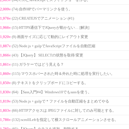
2,009v
(74) 自作HPでパーマリンクを使う。
1,976v
(22) CREATEJSでアニメーション (#1)
1,966v
(15) HTTPS通信下でJQueryが動かない… [解決]
1,920v
(9) 画面サイズに応じて動的にレイアウト変更
1,887v
(52) Node.js + gulpでJavaScriptファイルを自動圧縮
1,866v
(43) 【JQuery】 SELECTの状態を取得/変更
1,861v
(11) ガラケーではどう見える？
1,860v
(115) マウスホバーされた時＆外れた時に処理を実行したい。
1,850v
(8) テキストをクリップボードにコピーする。
1,830v
(64) 【Sass入門#4】Windows10でもsassを使う。
1,819v
(53) Node.js + gulpで * ファイルを自動圧縮をまとめてやる
1,803v
(66) HTTPアクセスは JPEGファイルに対してのみ可能とする。
1,786v
(132) scrollLeftを指定して横スクロールアニメーションさせる。
1,785v
(85) 【JQuery】クラスを追加、削除する。