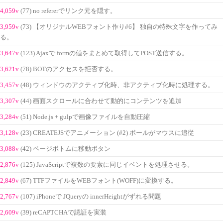
4,059v
(77) no refererでリンク元を隠す。
3,959v
(73) 【オリジナルWEBフォント作り#6】 独自の特殊文字を作ってみ
る。
3,647v
(123) Ajaxで formの値をまとめて取得してPOST送信する。
3,621v
(78) BOTのアクセスを拒否する。
3,457v
(48) ウィンドウのアクティブ化時、非アクティブ化時に処理する。
3,307v
(44) 画面スクロールに合わせて動的にコンテンツを追加
3,284v
(51) Node.js + gulpで画像ファイルを自動圧縮
3,128v
(23) CREATEJSでアニメーション (#2) ボールがマウスに追従
3,088v
(42) ページボトムに移動ボタン
2,876v
(125) JavaScriptで複数の要素に同じイベントを処理させる。
2,849v
(67) TTFファイルをWEBフォント(WOFF)に変換する。
2,767v
(107) iPhoneで JQueryの innerHeightがずれる問題
2,609v
(39) reCAPTCHAで認証を実装