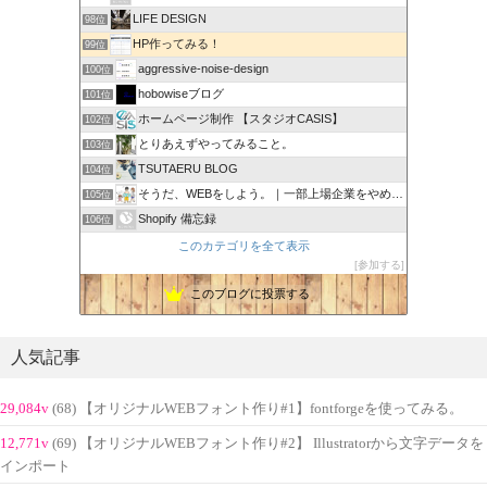
LIFE DESIGN
98位
HP作ってみる！
99位
aggressive-noise-design
100位
hobowiseブログ
101位
ホームページ制作 【スタジオCASIS】
102位
とりあえずやってみること。
103位
TSUTAERU BLOG
104位
そうだ、WEBをしよう。｜一部上場企業をやめてWEB担当に
105位
Shopify 備忘録
106位
このカテゴリを全て表示
参加する
このブログに投票する
人気記事
29,084v
(68) 【オリジナルWEBフォント作り#1】fontforgeを使ってみる。
12,771v
(69) 【オリジナルWEBフォント作り#2】 Illustratorから文字データを
インポート