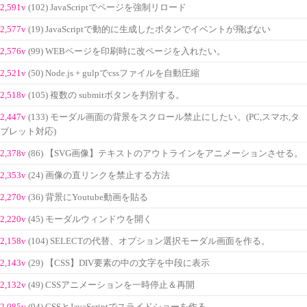
2,591v
(102) JavaScriptでページを強制リロード
2,577v
(19) JavaScriptで動的に生成したボタンでイベントが飛ばない
2,576v
(99) WEBページを印刷時に改ページを入れたい。
2,521v
(50) Node.js + gulpでcssファイルを自動圧縮
2,518v
(105) 複数の submitボタンを判別する。
2,447v
(133) モーダル画面の背景をスクロール禁止にしたい。(PC,スマホ,タ
ブレット対応)
2,378v
(86) 【SVG画像】テキストのアウトラインをアニメーションさせる。
2,353v
(24) 画像の直リンクを禁止する方法
2,270v
(36) 背景にYoutube動画を貼る
2,220v
(45) モーダルウィンドウを開く
2,158v
(104) SELECTの代替、オプション選択モーダル画面を作る。
2,143v
(29) 【CSS】DIV要素の中の文字を中段に表示
2,132v
(49) CSSアニメーションを一時停止＆再開
2,085v
(94) CSSとJavaScriptでスライドショーを作る。