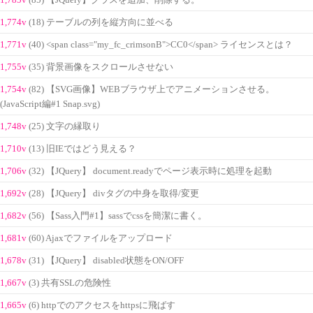
1,774v
(18) テーブルの列を縦方向に並べる
1,771v
(40) <span class="my_fc_crimsonB">CC0</span> ライセンスとは？
1,755v
(35) 背景画像をスクロールさせない
1,754v
(82) 【SVG画像】WEBブラウザ上でアニメーションさせる。
(JavaScript編#1 Snap.svg)
1,748v
(25) 文字の縁取り
1,710v
(13) 旧IEではどう見える？
1,706v
(32) 【JQuery】 document.readyでページ表示時に処理を起動
1,692v
(28) 【JQuery】 divタグの中身を取得/変更
1,682v
(56) 【Sass入門#1】sassでcssを簡潔に書く。
1,681v
(60) Ajaxでファイルをアップロード
1,678v
(31) 【JQuery】 disabled状態をON/OFF
1,667v
(3) 共有SSLの危険性
1,665v
(6) httpでのアクセスをhttpsに飛ばす