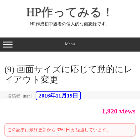
コ
ン
HP作ってみる！
テ
ン
ツ
へ
HP作成初中級者の個人的な備忘録です。
ス
キ
ッ
プ
Menu
(9) 画面サイズに応じて動的にレ
イアウト変更
2016年11月19日
投稿者:
user
|
1,920 views
この記事は最終更新から
3262日
が経過しています。