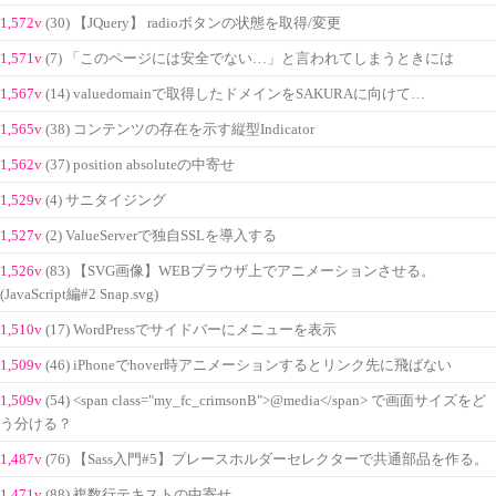
1,572v
(30) 【JQuery】 radioボタンの状態を取得/変更
1,571v
(7) 「このページには安全でない…」と言われてしまうときには
1,567v
(14) valuedomainで取得したドメインをSAKURAに向けて…
1,565v
(38) コンテンツの存在を示す縦型Indicator
1,562v
(37) position absoluteの中寄せ
1,529v
(4) サニタイジング
1,527v
(2) ValueServerで独自SSLを導入する
1,526v
(83) 【SVG画像】WEBブラウザ上でアニメーションさせる。
(JavaScript編#2 Snap.svg)
1,510v
(17) WordPressでサイドバーにメニューを表示
1,509v
(46) iPhoneでhover時アニメーションするとリンク先に飛ばない
1,509v
(54) <span class="my_fc_crimsonB">@media</span> で画面サイズをど
う分ける？
1,487v
(76) 【Sass入門#5】プレースホルダーセレクターで共通部品を作る。
1,471v
(88) 複数行テキストの中寄せ