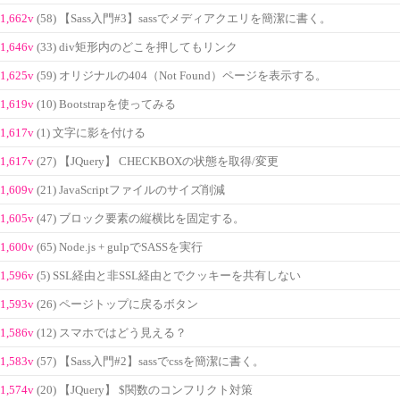
1,662v
(58) 【Sass入門#3】sassでメディアクエリを簡潔に書く。
1,646v
(33) div矩形内のどこを押してもリンク
1,625v
(59) オリジナルの404（Not Found）ページを表示する。
1,619v
(10) Bootstrapを使ってみる
1,617v
(1) 文字に影を付ける
1,617v
(27) 【JQuery】 CHECKBOXの状態を取得/変更
1,609v
(21) JavaScriptファイルのサイズ削減
1,605v
(47) ブロック要素の縦横比を固定する。
1,600v
(65) Node.js + gulpでSASSを実行
1,596v
(5) SSL経由と非SSL経由とでクッキーを共有しない
1,593v
(26) ページトップに戻るボタン
1,586v
(12) スマホではどう見える？
1,583v
(57) 【Sass入門#2】sassでcssを簡潔に書く。
1,574v
(20) 【JQuery】 $関数のコンフリクト対策