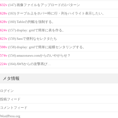
632v
(147) 画像ファイルをアップロードの2パターン
628v
(163) テーブル上をホバー時に行・列をハイライト表示したい。
628v
(160) Tableの列幅を強制する。
624v
(157) display: gridで簡単に表を作る。
623v
(159) Sassで便利なセレクタたち
598v
(158) display: gridで簡単に縦横センタリングする。
574v
(154) amazonaws.comからのいやがらせ？
224v
(164) AWSからの攻撃再び…
メタ情報
ログイン
投稿フィード
コメントフィード
WordPress.org