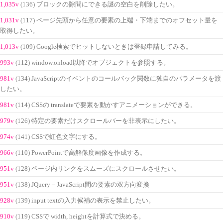
1,035v
(136) ブロックの隙間にできる謎の空白を削除したい。
1,031v
(117) ページ先頭から任意の要素の上端・下端までのオフセット量を
取得したい。
1,013v
(109) Google検索でヒットしないときは登録申請してみる。
993v
(112) window.onload以降でオブジェクトを参照する。
981v
(134) JavaScriptのイベントのコールバック関数に独自のパラメータを渡
したい。
981v
(114) CSSの translateで要素を動かすアニメーションができる。
979v
(126) 特定の要素だけスクロールバーを非表示にしたい。
974v
(141) CSSで虹色文字にする。
966v
(110) PowerPointで高解像度画像を作成する。
951v
(128) ページ内リンクをスムーズにスクロールさせたい。
951v
(138) JQuery – JavaScript間の要素の双方向変換
928v
(139) input textの入力候補の表示を禁止したい。
910v
(119) CSSで width, heightを計算式で決める。