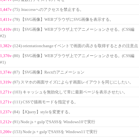
1,447v
(75) .htaccessへのアクセスを禁止する。
1,411v
(79) 【SVG画像】WEBブラウザにSVG画像を表示する。
1,410v
(81) 【SVG画像】WEBブラウザ上でアニメーションさせる。(CSS編
#2)
1,382v
(124) orientationchangeイベントで画面の高さを取得するときの注意点
1,376v
(80) 【SVG画像】WEBブラウザ上でアニメーションさせる。(CSS編
#1)
1,374v
(87) 【SVG画像】Rectのアニメーション
1,319v
(97) スマホの画面サイズによらす画面レイアウトを同じにしたい。
1,271v
(103) キャッシュを無効化して常に最新ページを表示させたい。
1,271v
(111) CSSで描画モードを指定する。
1,237v
(84) 【JQuery】styleを変更する。
1,212v
(91) Node.js + gulpでSASSを Windows10で実行
1,206v
(153) Node.js + gulpでSASSを Windows11で実行