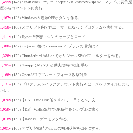
1,499v
(145) <span class="my_fc_deeppinkB">history</span>コマンドの表示履
歴からコマンドを再実行
1,467v
(126) Windowsの電源OFFボタンを作る。
1,458v
(160) スクリプト内で他ユーザーになってプログラムを実行する。
1,411v
(142) Hyper-V仮想マシンのセーブとロード
1,388v
(147) migration後の coreserver V1プランの環境は？
1,328v
(170) Thunderbird Add-onでオリジナルSPAMフィルターを作る。
1,295v
(153) XamppでMySQL起動失敗時の復旧手順
1,168v
(152) OpenSSHでブルートフォース攻撃対策
1,131v
(154) プログラムをバックグラウンド実行＆全ログをファイル出力し
たい。
1,070v
(155)【DB】DateTime値をすべて+7日するSQL文
1,059v
(149)【DB】WHERE句でOR条件をシンプルに書く
1,018v
(159)【RaspPi】デーモンを作る。
1,001v
(165) アプリ起動時のmozcの初期状態をOFFにする。