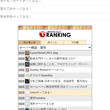
ポケモンカードやってみる！
電子工作やってみる！
青色申告やってみる！
ランキング
ポイント
ブロ画
CyberMameCAN’s blog
11位
銀座大門ITベンダーの案件発信ブログ
12位
副業に関することや、プログラミング・サーバー関係
13位
Sunday Breezeサーバルーム
14位
ITブログ BytesBox
15位
下町三階建-日本での生活、自由研究、断片的な思考の記録
16位
ホームページ熊谷研究所 旧オフィシャルブログ
17位
Linuxやってみる！
18位
運営metaboy
19位
海外サーバーまとめ
20位
富士山の裾野で何かをつぶやく
21位