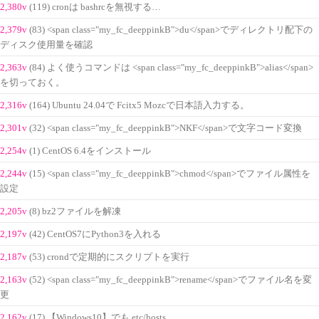
2,380v
(119) cronは bashrcを無視する…
2,379v
(83) <span class="my_fc_deeppinkB">du</span>でディレクトリ配下の
ディスク使用量を確認
2,363v
(84) よく使うコマンドは <span class="my_fc_deeppinkB">alias</span>
を切っておく。
2,316v
(164) Ubuntu 24.04で Fcitx5 Mozcで日本語入力する。
2,301v
(32) <span class="my_fc_deeppinkB">NKF</span>で文字コード変換
2,254v
(1) CentOS 6.4をインストール
2,244v
(15) <span class="my_fc_deeppinkB">chmod</span>でファイル属性を
設定
2,205v
(8) bz2ファイルを解凍
2,197v
(42) CentOS7にPython3を入れる
2,187v
(53) crondで定期的にスクリプトを実行
2,163v
(52) <span class="my_fc_deeppinkB">rename</span>でファイル名を変
更
2,162v
(17) 【Windows10】でも etc/hosts