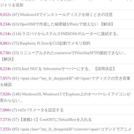
ジトリを追加
9,612v
(47) Windows10でインストールディスクを焼くときの注意
9,234v
(63) OpenSSHで作成した秘密鍵がPuttyで使えない 【解決】
9,114v
(114) ラズパイからステルスSSIDのWi-Fiルーターに接続する。
8,881v
(75) Raspberry Pi ZeroをCUI起動でメモリ節約
8,738v
(55) リニューアルされたcoreserverでFilezilla(SFTP)接続できない…
【解決】
8,224v
(103) Intel NUCを Subversionサーバーにする。 【採用決定】
7,957v
(81) <span class="my_fc_deeppinkB">df</span>でディスクの空き容量
を確認
7,928v
(148) Windows10, Windows11でExplorer上のオーバーレイアイコンが
変わらない…
7,866v
(7) viのパラメータを設定する
7,573v
(57)【連載1-1】CentOS7にVirtualBoxを入れる
7,355v
(95) <span class="my_fc_deeppinkB">convert</span>コマンドでアニメ