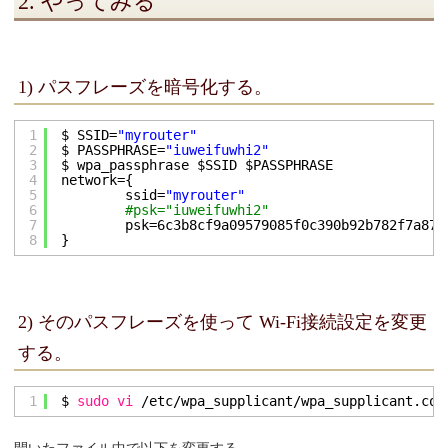
2. やってみる
1) パスフレーズを暗号化する。
1
$ SSID=
"myrouter"
2
$ PASSPHRASE=
"iuweifuwhi2"
3
$ wpa_passphrase $SSID $PASSPHRASE
4
network={
5
ssid=
"myrouter"
6
#psk="iuweifuwhi2"
7
psk=6c3b8cf9a09579085f0c390b92b782f7a877
8
}
2) そのパスフレーズを使って Wi-Fi接続設定を変更
する。
1
$ 
sudo
vi
/etc/wpa_supplicant/wpa_supplicant
.con