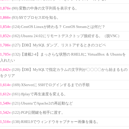
1,876v
(90) 変数の中身の文字列長を表示する。
1,866v
(93) $$でプロセスIDを知る。
1,854v
(124) CentOS Linuxが終わる？ CentOS Streamとは何だ？
1,852v
(162) Ubuntu 24.02にリモートデスクトップ接続する。（脱VNC）
1,706v
(127)【DB】MySQL ダンプ、リストアするときのコピペ
1,705v
(132)【連載2-4】まっさらな状態の RHEL8に VirtualBox ＆ Ubuntuを
入れたい
1,642v
(120)【DB】MySQLで指定カラムの文字列が〇〇〇〇から始まるもの
をクリア
1,614v
(169) XServerに SSHでログインするまでの手順
1,612v
(161) ffplayで再生速度を変える。
1,549v
(121) UbuntuでApache2の再起動など
1,542v
(122) PGP公開鍵を相手に渡す。
1,516v
(138) RHEL9でウィンドウキャプチャー画像を撮る。