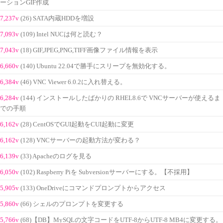
ーションGIF作成
7,237v
(26) SATA内蔵HDDを増設
7,093v
(109) Intel NUCは何と読む？
7,043v
(18) GIF,JPEG,PNG,TIFF画像ファイル情報を表示
6,660v
(140) Ubuntu 22.04で勝手にスリープを無効化する。
6,384v
(46) VNC Viewer 6.0.2に入れ替える。
6,284v
(144) インストールしたばかりの RHEL8.6で VNCサーバーが使えるま
での手順
6,162v
(28) CentOSでGUI起動をCUI起動に変更
6,162v
(128) VNCサーバーの起動方法が変わる？
6,139v
(33) Apacheのログを見る
6,050v
(102) Raspberry Piを Subversionサーバーにする。【不採用】
5,905v
(133) OneDriveにコマンドプロンプトからアクセス
5,860v
(66) シェルのプロンプトを変更する
5,766v
(68)【DB】MySQLの文字コードをUTF-8からUTF-8 MB4に変更する。