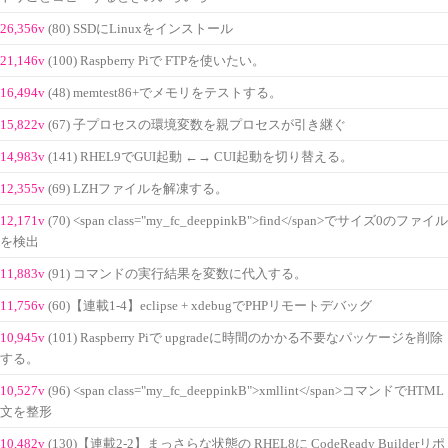
26,356v
(80) SSDにLinuxをインストール
21,146v
(100) Raspberry Piで FTPを使いたい。
16,494v
(48) memtest86+でメモリをテストする。
15,822v
(67) 子プロセスの環境変数を親プロセスが引き継ぐ
14,983v
(141) RHEL9でGUI起動 ←→ CUI起動を切り替える。
12,355v
(69) LZHファイルを解凍する。
12,171v
(70) <span class="my_fc_deeppinkB">find</span>でサイズ0のファイル
を検出
11,883v
(91) コマンドの実行結果を変数に代入する。
11,756v
(60)【連載1-4】eclipse + xdebugでPHPリモートデバッグ
10,945v
(101) Raspberry Piで upgradeに時間のかかる不要なパッケージを削除
する。
10,527v
(96) <span class="my_fc_deeppinkB">xmllint</span>コマンドでHTML
文を整形
10,482v
(130)【連載2-2】まっさらな状態の RHEL8に CodeReady Builderリポ