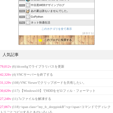
中目黒WEBデザインブログ
22位
あの夏は誰もいませんでした。
23位
GoPython
24位
ネット快適生活
25位
このカテゴリを全て表示
参加する
このブログに投票する
人気記事
79,012v
(6) ldconfigでライブラリパスを更新
42,326v
(4) VNCサーバーを終了する
31,129v
(108) VNC Viewerでクリップボードを共有したい。
30,629v
(117) 【Windows10】でHDDをゼロフィル・フォーマット
27,249v
(11) 7zファイルを解凍する
27,067v
(118) <span class="my_fc_deeppinkB">cp</span>コマンドでディレク
トリごとコピーするときのいろいろ