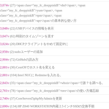
3,074v
(27) <span class="my_fc_deeppinkB">dnf</span>, <span
class="my_fc_deeppinkB">yum</span>, <span
class="my_fc_deeppinkB">rpm</span>, <span
class="my_fc_deeppinkB">apt</span>の基本的な使い方
3,048v
(22) USBデバイスの情報を表示
3,047v
(62) 時刻のタイムゾーンを直す
3,024v
(20) DHCPクライアントをやめて固定IPに
2,956v
(2) sudoユーザーの追加
2,904v
(72) GitHubの読み方
2,881v
(30) CentOSでホスト名を変える
2,881v
(104) Intel NUCに Redmineを入れる。
2,843v
(35) <span class="my_fc_deeppinkB">whois</span>で誰？を調べる。
2,761v
(78) <span class="my_fc_deeppinkB">tree</span>の使い方備忘録
2,740v
(37) CoreServerのphpMyAdminを更新
2,690v
(134) HP Z840 WORKSTATION内蔵 2.5インチSSDの交換手順