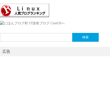
検
索:
広告