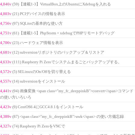
4,846v
(59)【連載1-3】VirtualBox上のUbuntuにXdebugを入れる
4,803v
(21) PCIデバイスの情報を表示
4,756v
(97) SQLiteの基本的な使い方
4,751v
(61)【連載1-5】PhpStorm + xdebugでPHPリモートデバッグ
4,706v
(23) ハードウェア情報を表示
4,681v
(12) subversionリポジトリのバックアップ＆リストア
4,633v
(111) Raspberry Pi Zeroでシステムまるごとバックアップする。
4,572v
(5) SELinuxのOn/Offを切り替える
4,557v
(14) subversionをインストール
4,441v
(94) 画像変換 <span class="my_fc_deeppinkB">convert</span>コマンド
の使い方いろいろ
4,423v
(9) CentOS6.4にGCC4.8.1をインストール
4,389v
(87) <span class="my_fc_deeppinkB">awk</span> の使い方備忘録
4,327v
(74) Raspberry Pi ZeroをVNCで