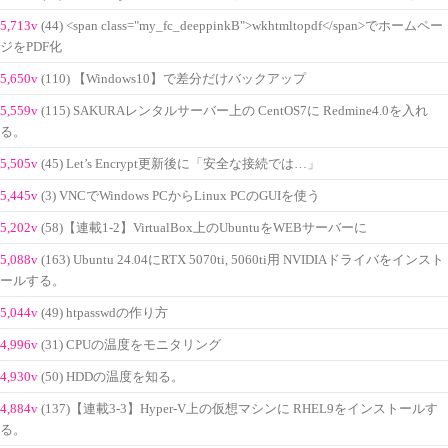
5,713v
(44) <span class="my_fc_deeppinkB">wkhtmltopdf</span>でホームペー
ジをPDF化
5,650v
(110) 【Windows10】で差分だけバックアップ
5,559v
(115) SAKURAレンタルサーバー上の CentOS7に Redmine4.0を入れ
る。
5,505v
(45) Let’s Encrypt更新後に「安全な接続では…」
5,445v
(3) VNCでWindows PCからLinux PCのGUIを使う
5,202v
(58)【連載1-2】VirtualBox上のUbuntuをWEBサーバーに
5,088v
(163) Ubuntu 24.04にRTX 5070ti, 5060ti用 NVIDIAドライバをインスト
ールする。
5,044v
(49) htpasswdの作り方
4,996v
(31) CPUの温度をモニタリング
4,930v
(50) HDDの温度を知る。
4,884v
(137)【連載3-3】Hyper-V上の仮想マシンに RHEL9をインストールす
る。