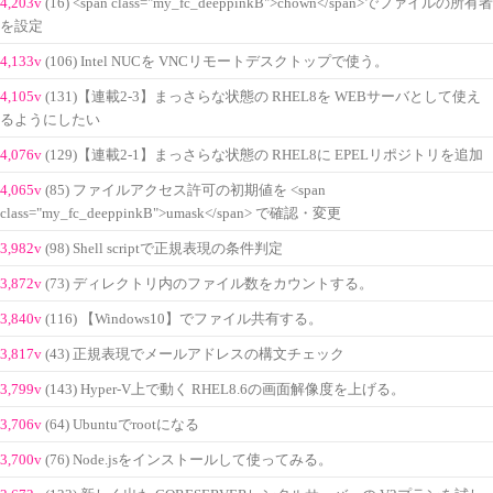
4,203v
(16) <span class="my_fc_deeppinkB">chown</span>でファイルの所有者
を設定
4,133v
(106) Intel NUCを VNCリモートデスクトップで使う。
4,105v
(131)【連載2-3】まっさらな状態の RHEL8を WEBサーバとして使え
るようにしたい
4,076v
(129)【連載2-1】まっさらな状態の RHEL8に EPELリポジトリを追加
4,065v
(85) ファイルアクセス許可の初期値を <span
class="my_fc_deeppinkB">umask</span> で確認・変更
3,982v
(98) Shell scriptで正規表現の条件判定
3,872v
(73) ディレクトリ内のファイル数をカウントする。
3,840v
(116) 【Windows10】でファイル共有する。
3,817v
(43) 正規表現でメールアドレスの構文チェック
3,799v
(143) Hyper-V上で動く RHEL8.6の画面解像度を上げる。
3,706v
(64) Ubuntuでrootになる
3,700v
(76) Node.jsをインストールして使ってみる。