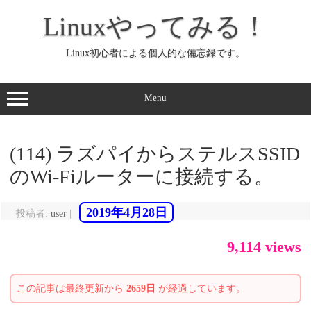
コ
ン
Linuxやってみる！
テ
ン
ツ
へ
Linux初心者による個人的な備忘録です。
ス
キ
ッ
プ
Menu
(114) ラズパイからステルスSSID
のWi-Fiルーターに接続する。
2019年4月28日
投稿者:
user
|
9,114 views
この記事は最終更新から
2659日
が経過しています。