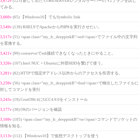
3,672v
(123) 新しく出た CORESERVERレンタルサーバーの V2プランを試し
てみる。
3,666v
(65) 【Windows10】でもSymbolic link
3,549v
(139) RHEL9でApacheからPHP8を実行させたい。
3,517v
(51) <span class="my_fc_deeppinkB">sed</span>でファイル中の文字列
を置換する。
3,421v
(99) coreserverでssh接続できなくなったときにやること。
3,326v
(107) Intel NUC + Ubuntuに外部HDDを繋げて使う。
3,281v
(82) HTTPで指定IPアドレス以外からのアクセスを拒否する。
3,259v
(56) <span class="my_fc_deeppinkB">find</span>で検出したファイルに
対してコマンドを実行
3,245v
(19) CentOS6.4にGCC4.9.0をインストール
3,177v
(38) OSのバージョンを確認
3,169v
(105) <span class="my_fc_deeppinkB">ss</span>コマンドでソケットの
情報を知る。
3,113v
(112) 【Windows10】で仮想デスクトップを使う