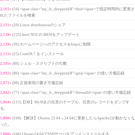
2,161v
(54) <span class="my_fc_deeppinkB">find</span>で指定時間内に変更さ
れたファイルを検索
2,151v
(29) Linux distributionのシェア
2,139v
(125) Intel NUCの BIOSをアップデート
2,129v
(36) ホームページへのアクセスをhttpsに制限
2,115v
(25) CentOS 7 をインストール
2,105v
(89) シェル・スクリプトの引数
2,092v
(86) <span class="my_fc_deeppinkB">grep</span> の使い方備忘録
2,071v
(88) 正規表現の書き方備忘録
2,042v
(77) <span class="my_fc_deeppinkB">firewalld</span>の使い方備忘録
1,964v
(113)【DB】MySQLの任意のテーブル、任意のレコードをダンプす
る。
1,888v
(168) 【解決】Ubuntu 22.04→24.04に更新したらApache2が動かなくな
った。
1,888v
(166) Ubuntu24.04でSSHサーバをアンインストールする。