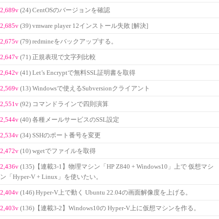
2,689v
(24) CentOSのバージョンを確認
2,685v
(39) vmware player 12インストール失敗 [解決]
2,675v
(79) redmineをバックアップする。
2,647v
(71) 正規表現で文字列比較
2,642v
(41) Let’s Encryptで無料SSL証明書を取得
2,569v
(13) Windowsで使えるSubversionクライアント
2,551v
(92) コマンドラインで四則演算
2,544v
(40) 各種メールサービスのSSL設定
2,534v
(34) SSHのポート番号を変更
2,472v
(10) wgetでファイルを取得
2,436v
(135)【連載3-1】物理マシン「HP Z840 + Windows10」上で 仮想マシ
ン「Hyper-V + Linux」を使いたい。
2,404v
(146) Hyper-V上で動く Ubuntu 22.04の画面解像度を上げる。
2,403v
(136)【連載3-2】Windows10の Hyper-V上に仮想マシンを作る。