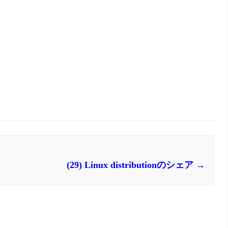
(29) Linux distributionのシェア
→