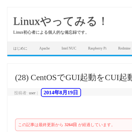
コ
ン
テ
Linuxやってみる！
ン
ツ
へ
Linux初心者による個人的な備忘録です。
ス
キ
ッ
プ
はじめに
Apache
Intel NUC
Raspberry Pi
Redmine
(28) CentOSでGUI起動をCU
2014年8月19日
投稿者:
user
|
この記事は最終更新から
3264日
が経過しています。