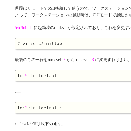
普段はリモートでSSH接続して使うので、ワークステーションで
よって、ワークステーションの起動時は、CUIモードで起動さ
/etc/inittab
に起動時のrunlevelが設定されており、これを変
最後のこの一行をrunlevel=
5
から runlevel=
3
に変更すればよい
id:
5
↓↓↓
id:
3
runlevelの値は以下の通り。