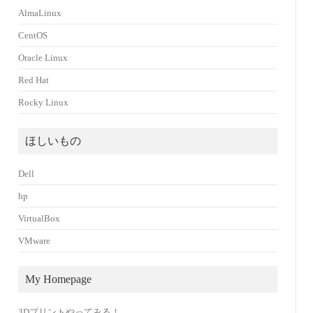
AlmaLinux
CentOS
Oracle Linux
Red Hat
Rocky Linux
ほしいもの
Dell
hp
VirtualBox
VMware
My Homepage
3Dプリントやってみる！