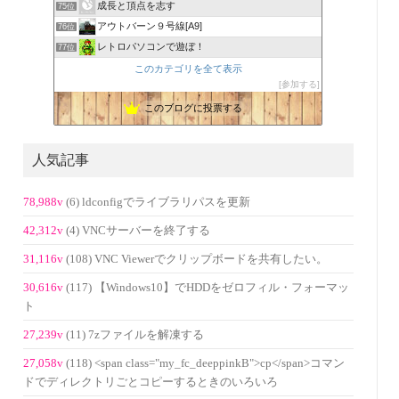
成長と頂点を志す
75位
アウトバーン９号線[A9]
76位
レトロパソコンで遊ぼ！
77位
このカテゴリを全て表示
参加する
このブログに投票する
人気記事
78,988v
(6) ldconfigでライブラリパスを更新
42,312v
(4) VNCサーバーを終了する
31,116v
(108) VNC Viewerでクリップボードを共有したい。
30,616v
(117) 【Windows10】でHDDをゼロフィル・フォーマッ
ト
27,239v
(11) 7zファイルを解凍する
27,058v
(118) <span class="my_fc_deeppinkB">cp</span>コマン
ドでディレクトリごとコピーするときのいろいろ