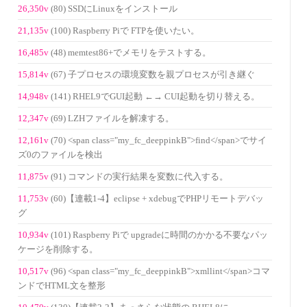
26,350v
(80) SSDにLinuxをインストール
21,135v
(100) Raspberry Piで FTPを使いたい。
16,485v
(48) memtest86+でメモリをテストする。
15,814v
(67) 子プロセスの環境変数を親プロセスが引き継ぐ
14,948v
(141) RHEL9でGUI起動 ←→ CUI起動を切り替える。
12,347v
(69) LZHファイルを解凍する。
12,161v
(70) <span class="my_fc_deeppinkB">find</span>でサイ
ズ0のファイルを検出
11,875v
(91) コマンドの実行結果を変数に代入する。
11,753v
(60)【連載1-4】eclipse + xdebugでPHPリモートデバッ
グ
10,934v
(101) Raspberry Piで upgradeに時間のかかる不要なパッ
ケージを削除する。
10,517v
(96) <span class="my_fc_deeppinkB">xmllint</span>コマ
ンドでHTML文を整形