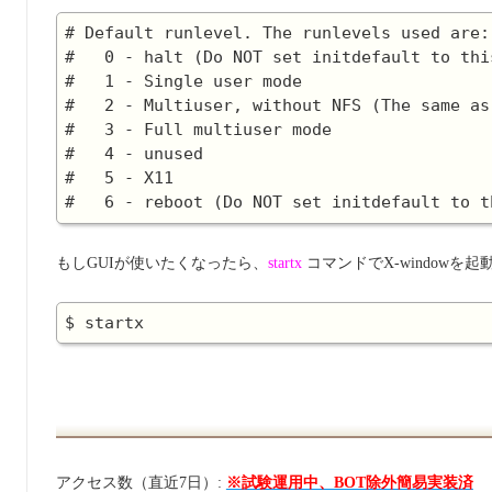
# Default runlevel. The runlevels used are:

#   0 - halt (Do NOT set initdefault to this
#   1 - Single user mode

#   2 - Multiuser, without NFS (The same as
#   3 - Full multiuser mode

#   4 - unused

#   5 - X11

もしGUIが使いたくなったら、
startx
コマンドでX-windowを
アクセス数（直近7日）:
※試験運用中、BOT除外簡易実装済