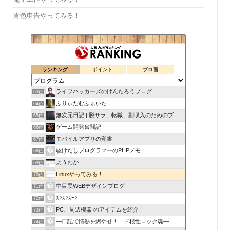
青色申告やってみる！
ランキング
ポイント
ブロ画
ライフハッカーズのけんたろうブログ
63位
ふりぃだむふぁいた
64位
無次元日記 | 脱サラ、転職、副収入のためのブログ
65位
ゲーム開発奮闘記
66位
モバイルアプリの覚書
67位
駆けだしプログラマーのPHPメモ
68位
ようわか
69位
Linuxやってみる！
70位
中目黒WEBデザインブログ
71位
ｽﾝｽﾝｽｰﾝ
72位
PC、周辺機器 のアイテムを紹介
73位
―日記で情熱を燃やせ！ ド根性ロック魂―
74位