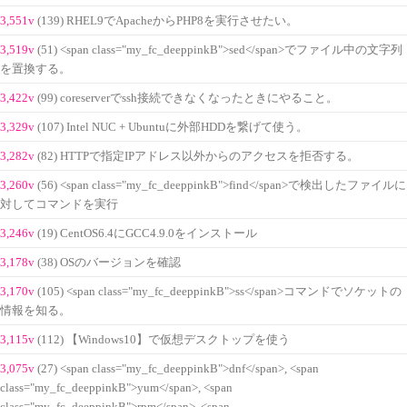
3,551v
(139) RHEL9でApacheからPHP8を実行させたい。
3,519v
(51) <span class="my_fc_deeppinkB">sed</span>でファイル中の文字列
を置換する。
3,422v
(99) coreserverでssh接続できなくなったときにやること。
3,329v
(107) Intel NUC + Ubuntuに外部HDDを繋げて使う。
3,282v
(82) HTTPで指定IPアドレス以外からのアクセスを拒否する。
3,260v
(56) <span class="my_fc_deeppinkB">find</span>で検出したファイルに
対してコマンドを実行
3,246v
(19) CentOS6.4にGCC4.9.0をインストール
3,178v
(38) OSのバージョンを確認
3,170v
(105) <span class="my_fc_deeppinkB">ss</span>コマンドでソケットの
情報を知る。
3,115v
(112) 【Windows10】で仮想デスクトップを使う
3,075v
(27) <span class="my_fc_deeppinkB">dnf</span>, <span
class="my_fc_deeppinkB">yum</span>, <span