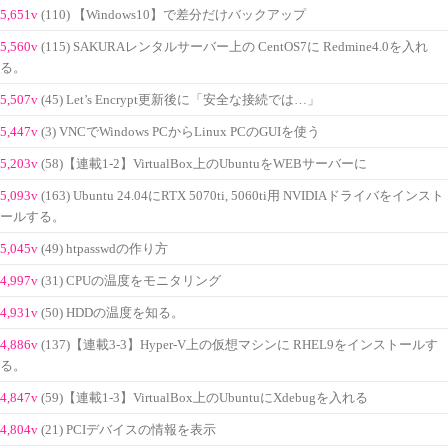
5,651v
(110) 【Windows10】で差分だけバックアップ
5,560v
(115) SAKURAレンタルサーバー上の CentOS7に Redmine4.0を入れ
る。
5,507v
(45) Let’s Encrypt更新後に「安全な接続では…」
5,447v
(3) VNCでWindows PCからLinux PCのGUIを使う
5,203v
(58)【連載1-2】VirtualBox上のUbuntuをWEBサーバーに
5,093v
(163) Ubuntu 24.04にRTX 5070ti, 5060ti用 NVIDIAドライバをインスト
ールする。
5,045v
(49) htpasswdの作り方
4,997v
(31) CPUの温度をモニタリング
4,931v
(50) HDDの温度を知る。
4,886v
(137)【連載3-3】Hyper-V上の仮想マシンに RHEL9をインストールす
る。
4,847v
(59)【連載1-3】VirtualBox上のUbuntuにXdebugを入れる
4,804v
(21) PCIデバイスの情報を表示