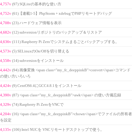
4,757v
(97) SQLiteの基本的な使い方
4,752v
(61)【連載1-5】PhpStorm + xdebugでPHPリモートデバッグ
4,708v
(23) ハードウェア情報を表示
4,682v
(12) subversionリポジトリのバックアップ＆リストア
4,636v
(111) Raspberry Pi Zeroでシステムまるごとバックアップする。
4,573v
(5) SELinuxのOn/Offを切り替える
4,558v
(14) subversionをインストール
4,442v
(94) 画像変換 <span class="my_fc_deeppinkB">convert</span>コマンド
の使い方いろいろ
4,424v
(9) CentOS6.4にGCC4.8.1をインストール
4,390v
(87) <span class="my_fc_deeppinkB">awk</span> の使い方備忘録
4,329v
(74) Raspberry Pi ZeroをVNCで
4,204v
(16) <span class="my_fc_deeppinkB">chown</span>でファイルの所有者
を設定
4,135v
(106) Intel NUCを VNCリモートデスクトップで使う。