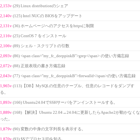
2,153v
(29) Linux distributionのシェア
2,140v
(125) Intel NUCの BIOSをアップデート
2,131v
(36) ホームページへのアクセスをhttpsに制限
2,116v
(25) CentOS 7 をインストール
2,106v
(89) シェル・スクリプトの引数
2,093v
(86) <span class="my_fc_deeppinkB">grep</span> の使い方備忘録
2,072v
(88) 正規表現の書き方備忘録
2,043v
(77) <span class="my_fc_deeppinkB">firewalld</span>の使い方備忘録
1,965v
(113)【DB】MySQLの任意のテーブル、任意のレコードをダンプす
る。
1,893v
(166) Ubuntu24.04でSSHサーバをアンインストールする。
1,889v
(168) 【解決】Ubuntu 22.04→24.04に更新したらApache2が動かなくな
った。
1,879v
(90) 変数の中身の文字列長を表示する。
1,870v
(93) $$でプロセスIDを知る。