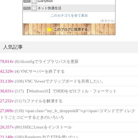
GoPython
24位
ネット快適生活
25位
このカテゴリを全て表示
参加する
このブログに投票する
人気記事
79,014v
(6) ldconfigでライブラリパスを更新
42,329v
(4) VNCサーバーを終了する
31,130v
(108) VNC Viewerでクリップボードを共有したい。
30,631v
(117) 【Windows10】でHDDをゼロフィル・フォーマット
27,252v
(11) 7zファイルを解凍する
27,069v
(118) <span class="my_fc_deeppinkB">cp</span>コマンドでディレク
トリごとコピーするときのいろいろ
26,357v
(80) SSDにLinuxをインストール
21,149v
(100) Raspberry Piで FTPを使いたい。