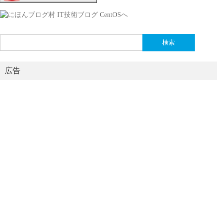
検
索:
広告