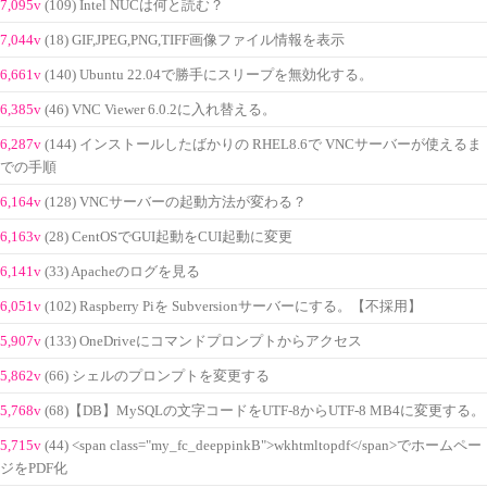
7,095v
(109) Intel NUCは何と読む？
7,044v
(18) GIF,JPEG,PNG,TIFF画像ファイル情報を表示
6,661v
(140) Ubuntu 22.04で勝手にスリープを無効化する。
6,385v
(46) VNC Viewer 6.0.2に入れ替える。
6,287v
(144) インストールしたばかりの RHEL8.6で VNCサーバーが使えるま
での手順
6,164v
(128) VNCサーバーの起動方法が変わる？
6,163v
(28) CentOSでGUI起動をCUI起動に変更
6,141v
(33) Apacheのログを見る
6,051v
(102) Raspberry Piを Subversionサーバーにする。【不採用】
5,907v
(133) OneDriveにコマンドプロンプトからアクセス
5,862v
(66) シェルのプロンプトを変更する
5,768v
(68)【DB】MySQLの文字コードをUTF-8からUTF-8 MB4に変更する。
5,715v
(44) <span class="my_fc_deeppinkB">wkhtmltopdf</span>でホームペー
ジをPDF化