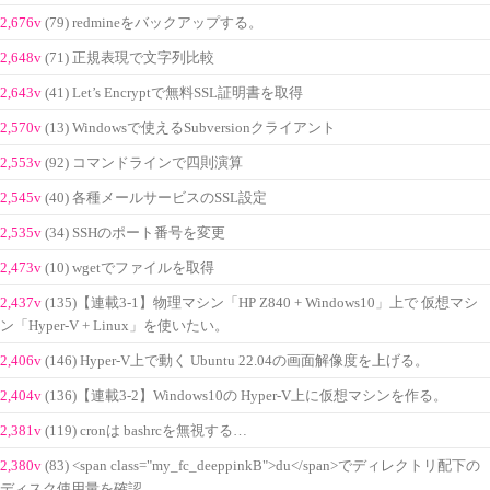
2,676v
(79) redmineをバックアップする。
2,648v
(71) 正規表現で文字列比較
2,643v
(41) Let’s Encryptで無料SSL証明書を取得
2,570v
(13) Windowsで使えるSubversionクライアント
2,553v
(92) コマンドラインで四則演算
2,545v
(40) 各種メールサービスのSSL設定
2,535v
(34) SSHのポート番号を変更
2,473v
(10) wgetでファイルを取得
2,437v
(135)【連載3-1】物理マシン「HP Z840 + Windows10」上で 仮想マシ
ン「Hyper-V + Linux」を使いたい。
2,406v
(146) Hyper-V上で動く Ubuntu 22.04の画面解像度を上げる。
2,404v
(136)【連載3-2】Windows10の Hyper-V上に仮想マシンを作る。
2,381v
(119) cronは bashrcを無視する…
2,380v
(83) <span class="my_fc_deeppinkB">du</span>でディレクトリ配下の
ディスク使用量を確認