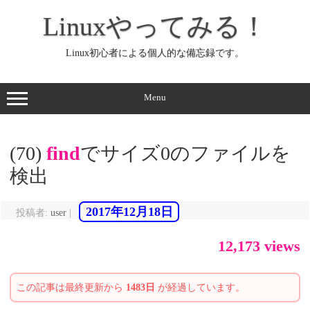
コ
ン
Linuxやってみる！
テ
ン
ツ
へ
Linux初心者による個人的な備忘録です。
ス
キ
ッ
プ
Menu
(70)
find
でサイズ0のファイルを
検出
2017年12月18日
投稿者:
user
|
12,173 views
この記事は最終更新から
1483日
が経過しています。