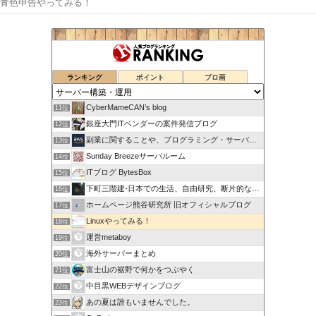
青色申告やってみる！
ランキング
ポイント
ブロ画
CyberMameCAN’s blog
11位
銀座大門ITベンダーの案件発信ブログ
12位
副業に関することや、プログラミング・サーバー関係
13位
Sunday Breezeサーバルーム
14位
ITブログ BytesBox
15位
下町三階建-日本での生活、自由研究、断片的な思考の記録
16位
ホームページ熊谷研究所 旧オフィシャルブログ
17位
Linuxやってみる！
18位
運営metaboy
19位
海外サーバーまとめ
20位
富士山の裾野で何かをつぶやく
21位
中目黒WEBデザインブログ
22位
あの夏は誰もいませんでした。
23位