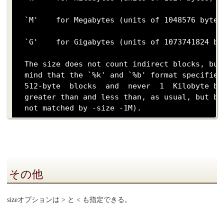
  `M'    for Megabytes (units of 1048576 bytes)
  `G'    for Gigabytes (units of 1073741824 byt
  The size does not count indirect blocks, but
  mind that the `%k' and `%b' format specifier
  512-byte  blocks  and  never  1  Kilobyte bl
  greater than and less than, as usual, but be
その他
sizeオプションは > と < も指定できる。