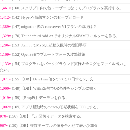
1,461v
(160) スクリプト内で他ユーザーになってプログラムを実行する。
1,412v
(142) Hyper-V仮想マシンのセーブとロード
1,389v
(147) migration後の coreserver V1プランの環境は？
1,329v
(170) Thunderbird Add-onでオリジナルSPAMフィルターを作る。
1,296v
(153) XamppでMySQL起動失敗時の復旧手順
1,169v
(152) OpenSSHでブルートフォース攻撃対策
1,133v
(154) プログラムをバックグラウンド実行＆全ログをファイル出力し
たい。
1,071v
(155)【DB】DateTime値をすべて+7日するSQL文
1,060v
(149)【DB】WHERE句でOR条件をシンプルに書く
1,019v
(159)【RaspPi】デーモンを作る。
1,002v
(165) アプリ起動時のmozcの初期状態をOFFにする。
970v
(156)【DB】「,」区切りデータを検索する。
967v
(150)【DB】複数テーブルの値を合わせて表示(JOIN)