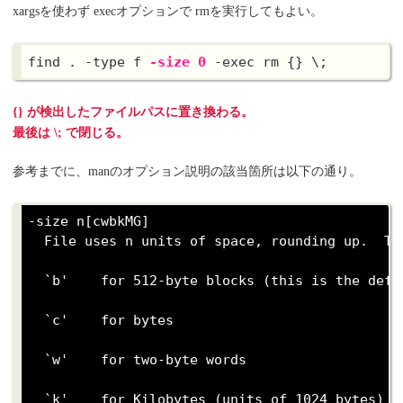
xargsを使わず execオプションで rmを実行してもよい。
find . -type f 
-size 0
{} が検出したファイルパスに置き換わる。
最後は \; で閉じる。
参考までに、manのオプション説明の該当箇所は以下の通り。
-size n[cwbkMG]

  File uses n units of space, rounding up.  Th
  `b'    for 512-byte blocks (this is the defa
  `c'    for bytes

  `w'    for two-byte words

  `k'    for Kilobytes (units of 1024 bytes)
