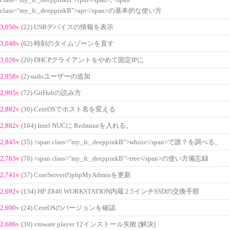
class="my_fc_deeppinkB">rpm</span>, <span
class="my_fc_deeppinkB">apt</span>の基本的な使い方
3,050v
(22) USBデバイスの情報を表示
3,048v
(62) 時刻のタイムゾーンを直す
3,026v
(20) DHCPクライアントをやめて固定IPに
2,958v
(2) sudoユーザーの追加
2,905v
(72) GitHubの読み方
2,882v
(30) CentOSでホスト名を変える
2,882v
(104) Intel NUCに Redmineを入れる。
2,845v
(35) <span class="my_fc_deeppinkB">whois</span>で誰？を調べる。
2,763v
(78) <span class="my_fc_deeppinkB">tree</span>の使い方備忘録
2,741v
(37) CoreServerのphpMyAdminを更新
2,692v
(134) HP Z840 WORKSTATION内蔵 2.5インチSSDの交換手順
2,690v
(24) CentOSのバージョンを確認
2,686v
(39) vmware player 12インストール失敗 [解決]