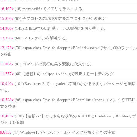
16,497v
(48) memtest86+でメモリをテストする。
15,826v
(67) 子プロセスの環境変数を親プロセスが引き継ぐ
14,986v
(141) RHEL9でGUI起動 ←→ CUI起動を切り替える。
12,356v
(69) LZHファイルを解凍する。
12,173v
(70) <span class="my_fc_deeppinkB">find</span>でサイズ0のファイル
を検出
11,884v
(91) コマンドの実行結果を変数に代入する。
11,757v
(60)【連載1-4】eclipse + xdebugでPHPリモートデバッグ
10,946v
(101) Raspberry Piで upgradeに時間のかかる不要なパッケージを削除
する。
10,528v
(96) <span class="my_fc_deeppinkB">xmllint</span>コマンドでHTML
文を整形
10,483v
(130)【連載2-2】まっさらな状態の RHEL8に CodeReady Builderリポ
ジトリを追加
9,615v
(47) Windows10でインストールディスクを焼くときの注意