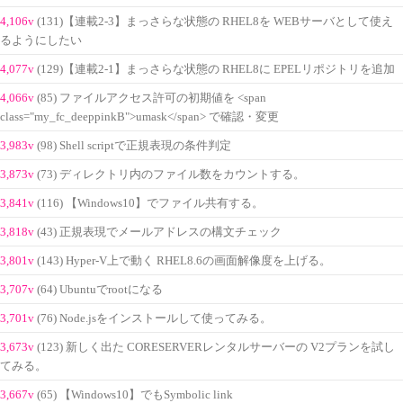
4,106v
(131)【連載2-3】まっさらな状態の RHEL8を WEBサーバとして使え
るようにしたい
4,077v
(129)【連載2-1】まっさらな状態の RHEL8に EPELリポジトリを追加
4,066v
(85) ファイルアクセス許可の初期値を <span
class="my_fc_deeppinkB">umask</span> で確認・変更
3,983v
(98) Shell scriptで正規表現の条件判定
3,873v
(73) ディレクトリ内のファイル数をカウントする。
3,841v
(116) 【Windows10】でファイル共有する。
3,818v
(43) 正規表現でメールアドレスの構文チェック
3,801v
(143) Hyper-V上で動く RHEL8.6の画面解像度を上げる。
3,707v
(64) Ubuntuでrootになる
3,701v
(76) Node.jsをインストールして使ってみる。
3,673v
(123) 新しく出た CORESERVERレンタルサーバーの V2プランを試し
てみる。
3,667v
(65) 【Windows10】でもSymbolic link