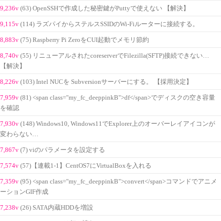
9,236v
(63) OpenSSHで作成した秘密鍵がPuttyで使えない 【解決】
9,115v
(114) ラズパイからステルスSSIDのWi-Fiルーターに接続する。
8,883v
(75) Raspberry Pi ZeroをCUI起動でメモリ節約
8,740v
(55) リニューアルされたcoreserverでFilezilla(SFTP)接続できない…
【解決】
8,226v
(103) Intel NUCを Subversionサーバーにする。 【採用決定】
7,959v
(81) <span class="my_fc_deeppinkB">df</span>でディスクの空き容量
を確認
7,930v
(148) Windows10, Windows11でExplorer上のオーバーレイアイコンが
変わらない…
7,867v
(7) viのパラメータを設定する
7,574v
(57)【連載1-1】CentOS7にVirtualBoxを入れる
7,359v
(95) <span class="my_fc_deeppinkB">convert</span>コマンドでアニメ
ーションGIF作成
7,238v
(26) SATA内蔵HDDを増設