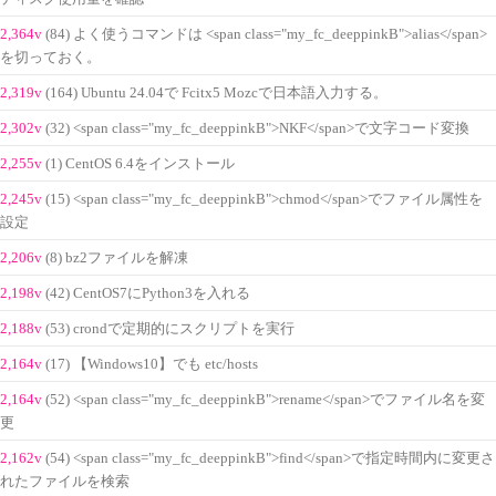
2,364v
(84) よく使うコマンドは <span class="my_fc_deeppinkB">alias</span>
を切っておく。
2,319v
(164) Ubuntu 24.04で Fcitx5 Mozcで日本語入力する。
2,302v
(32) <span class="my_fc_deeppinkB">NKF</span>で文字コード変換
2,255v
(1) CentOS 6.4をインストール
2,245v
(15) <span class="my_fc_deeppinkB">chmod</span>でファイル属性を
設定
2,206v
(8) bz2ファイルを解凍
2,198v
(42) CentOS7にPython3を入れる
2,188v
(53) crondで定期的にスクリプトを実行
2,164v
(17) 【Windows10】でも etc/hosts
2,164v
(52) <span class="my_fc_deeppinkB">rename</span>でファイル名を変
更
2,162v
(54) <span class="my_fc_deeppinkB">find</span>で指定時間内に変更さ
れたファイルを検索