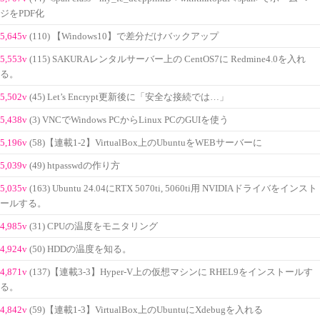
ジをPDF化
5,645v
(110) 【Windows10】で差分だけバックアップ
5,553v
(115) SAKURAレンタルサーバー上の CentOS7に Redmine4.0を入れ
る。
5,502v
(45) Let’s Encrypt更新後に「安全な接続では…」
5,438v
(3) VNCでWindows PCからLinux PCのGUIを使う
5,196v
(58)【連載1-2】VirtualBox上のUbuntuをWEBサーバーに
5,039v
(49) htpasswdの作り方
5,035v
(163) Ubuntu 24.04にRTX 5070ti, 5060ti用 NVIDIAドライバをインスト
ールする。
4,985v
(31) CPUの温度をモニタリング
4,924v
(50) HDDの温度を知る。
4,871v
(137)【連載3-3】Hyper-V上の仮想マシンに RHEL9をインストールす
る。
4,842v
(59)【連載1-3】VirtualBox上のUbuntuにXdebugを入れる