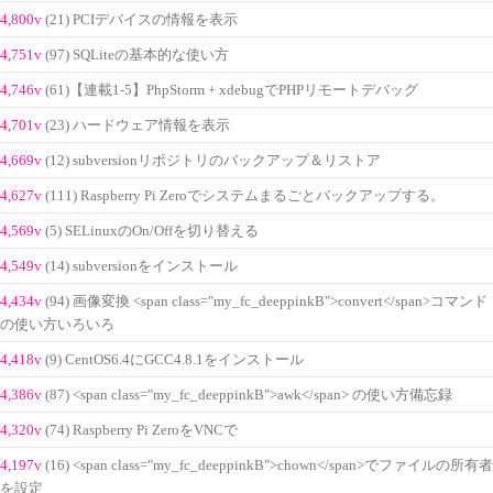
4,800v
(21) PCIデバイスの情報を表示
4,751v
(97) SQLiteの基本的な使い方
4,746v
(61)【連載1-5】PhpStorm + xdebugでPHPリモートデバッグ
4,701v
(23) ハードウェア情報を表示
4,669v
(12) subversionリポジトリのバックアップ＆リストア
4,627v
(111) Raspberry Pi Zeroでシステムまるごとバックアップする。
4,569v
(5) SELinuxのOn/Offを切り替える
4,549v
(14) subversionをインストール
4,434v
(94) 画像変換 <span class="my_fc_deeppinkB">convert</span>コマンド
の使い方いろいろ
4,418v
(9) CentOS6.4にGCC4.8.1をインストール
4,386v
(87) <span class="my_fc_deeppinkB">awk</span> の使い方備忘録
4,320v
(74) Raspberry Pi ZeroをVNCで
4,197v
(16) <span class="my_fc_deeppinkB">chown</span>でファイルの所有者
を設定