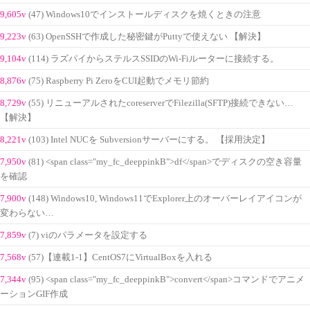
9,605v
(47) Windows10でインストールディスクを焼くときの注意
9,223v
(63) OpenSSHで作成した秘密鍵がPuttyで使えない 【解決】
9,104v
(114) ラズパイからステルスSSIDのWi-Fiルーターに接続する。
8,876v
(75) Raspberry Pi ZeroをCUI起動でメモリ節約
8,729v
(55) リニューアルされたcoreserverでFilezilla(SFTP)接続できない…
【解決】
8,221v
(103) Intel NUCを Subversionサーバーにする。 【採用決定】
7,950v
(81) <span class="my_fc_deeppinkB">df</span>でディスクの空き容量
を確認
7,900v
(148) Windows10, Windows11でExplorer上のオーバーレイアイコンが
変わらない…
7,859v
(7) viのパラメータを設定する
7,568v
(57)【連載1-1】CentOS7にVirtualBoxを入れる
7,344v
(95) <span class="my_fc_deeppinkB">convert</span>コマンドでアニメ
ーションGIF作成