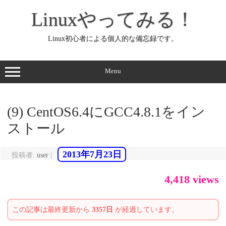
コ
ン
Linuxやってみる！
テ
ン
ツ
へ
Linux初心者による個人的な備忘録です。
ス
キ
ッ
プ
Menu
(9) CentOS6.4にGCC4.8.1をイン
ストール
2013年7月23日
投稿者:
user
|
4,418 views
この記事は最終更新から
3357日
が経過しています。