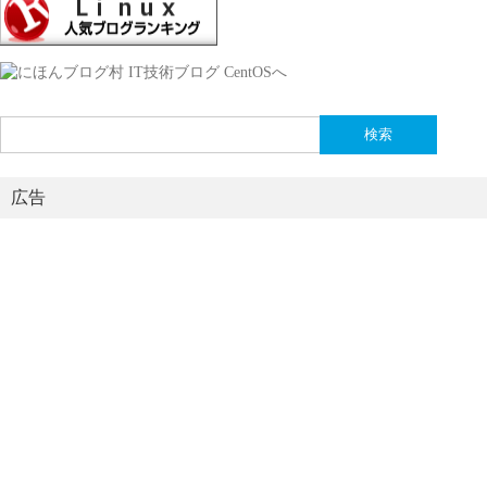
検
索:
広告