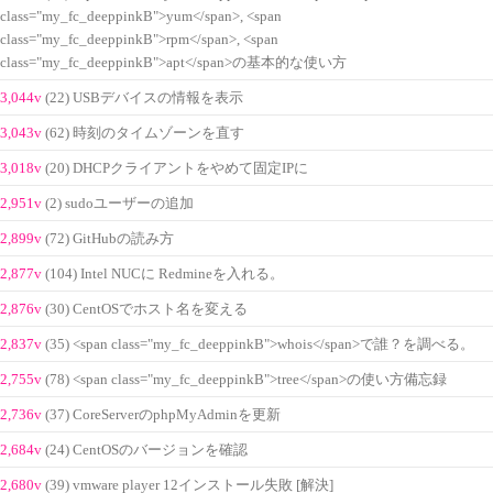
class="my_fc_deeppinkB">yum</span>, <span
class="my_fc_deeppinkB">rpm</span>, <span
class="my_fc_deeppinkB">apt</span>の基本的な使い方
3,044v
(22) USBデバイスの情報を表示
3,043v
(62) 時刻のタイムゾーンを直す
3,018v
(20) DHCPクライアントをやめて固定IPに
2,951v
(2) sudoユーザーの追加
2,899v
(72) GitHubの読み方
2,877v
(104) Intel NUCに Redmineを入れる。
2,876v
(30) CentOSでホスト名を変える
2,837v
(35) <span class="my_fc_deeppinkB">whois</span>で誰？を調べる。
2,755v
(78) <span class="my_fc_deeppinkB">tree</span>の使い方備忘録
2,736v
(37) CoreServerのphpMyAdminを更新
2,684v
(24) CentOSのバージョンを確認
2,680v
(39) vmware player 12インストール失敗 [解決]