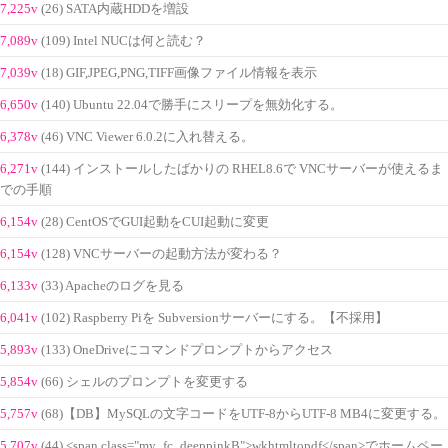
7,225v
(26) SATA内蔵HDDを増設
7,089v
(109) Intel NUCは何と読む？
7,039v
(18) GIF,JPEG,PNG,TIFF画像ファイル情報を表示
6,650v
(140) Ubuntu 22.04で勝手にスリープを無効化する。
6,378v
(46) VNC Viewer 6.0.2に入れ替える。
6,271v
(144) インストールしたばかりの RHEL8.6で VNCサーバーが使えるま
での手順
6,154v
(28) CentOSでGUI起動をCUI起動に変更
6,154v
(128) VNCサーバーの起動方法が変わる？
6,133v
(33) Apacheのログを見る
6,041v
(102) Raspberry Piを Subversionサーバーにする。【不採用】
5,893v
(133) OneDriveにコマンドプロンプトからアクセス
5,854v
(66) シェルのプロンプトを変更する
5,757v
(68)【DB】MySQLの文字コードをUTF-8からUTF-8 MB4に変更する。
5,707v
(44) <span class="my_fc_deeppinkB">wkhtmltopdf</span>でホームペー