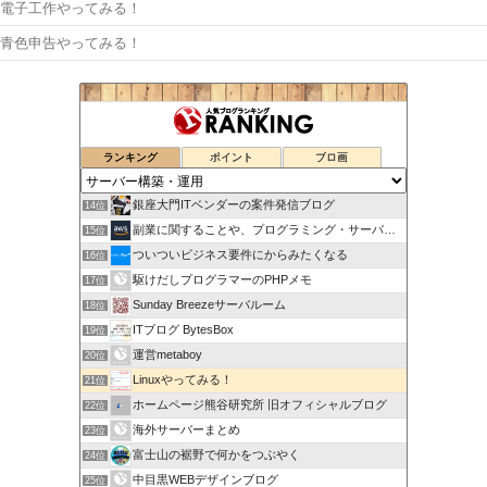
電子工作やってみる！
青色申告やってみる！
ランキング
ポイント
ブロ画
銀座大門ITベンダーの案件発信ブログ
14位
副業に関することや、プログラミング・サーバー関係
15位
ついついビジネス要件にからみたくなる
16位
駆けだしプログラマーのPHPメモ
17位
Sunday Breezeサーバルーム
18位
ITブログ BytesBox
19位
運営metaboy
20位
Linuxやってみる！
21位
ホームページ熊谷研究所 旧オフィシャルブログ
22位
海外サーバーまとめ
23位
富士山の裾野で何かをつぶやく
24位
中目黒WEBデザインブログ
25位