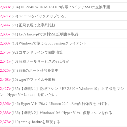
2,680v
(134) HP Z840 WORKSTATION内蔵 2.5インチSSDの交換手順
2,671v
(79) redmineをバックアップする。
2,644v
(71) 正規表現で文字列比較
2,635v
(41) Let’s Encryptで無料SSL証明書を取得
2,563v
(13) Windowsで使えるSubversionクライアント
2,545v
(92) コマンドラインで四則演算
2,541v
(40) 各種メールサービスのSSL設定
2,525v
(34) SSHのポート番号を変更
2,468v
(10) wgetでファイルを取得
2,427v
(135)【連載3-1】物理マシン「HP Z840 + Windows10」上で 仮想マシ
ン「Hyper-V + Linux」を使いたい。
2,396v
(146) Hyper-V上で動く Ubuntu 22.04の画面解像度を上げる。
2,388v
(136)【連載3-2】Windows10の Hyper-V上に仮想マシンを作る。
2,378v
(119) cronは bashrcを無視する…