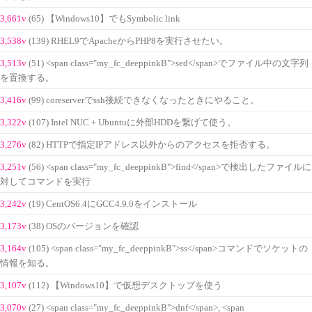
3,661v
(65) 【Windows10】でもSymbolic link
3,538v
(139) RHEL9でApacheからPHP8を実行させたい。
3,513v
(51) <span class="my_fc_deeppinkB">sed</span>でファイル中の文字列
を置換する。
3,416v
(99) coreserverでssh接続できなくなったときにやること。
3,322v
(107) Intel NUC + Ubuntuに外部HDDを繋げて使う。
3,276v
(82) HTTPで指定IPアドレス以外からのアクセスを拒否する。
3,251v
(56) <span class="my_fc_deeppinkB">find</span>で検出したファイルに
対してコマンドを実行
3,242v
(19) CentOS6.4にGCC4.9.0をインストール
3,173v
(38) OSのバージョンを確認
3,164v
(105) <span class="my_fc_deeppinkB">ss</span>コマンドでソケットの
情報を知る。
3,107v
(112) 【Windows10】で仮想デスクトップを使う
3,070v
(27) <span class="my_fc_deeppinkB">dnf</span>, <span