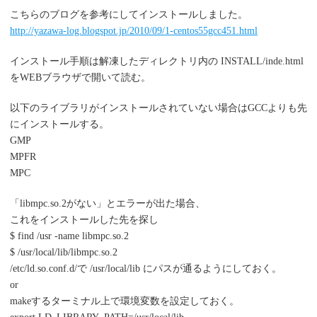
こちらのブログを参考にしてインストールしました。
http://yazawa-log.blogspot.jp/2010/09/1-centos55gcc451.html
インストール手順は解凍したディレクトリ内の INSTALL/inde.html
をWEBブラウザで開いて読む。
以下のライブラリがインストールされていない場合はGCCよりも先
にインストールする。
GMP
MPFR
MPC
「libmpc.so.2がない」とエラーが出た場合、
これをインストールした先を探し
$ find /usr -name libmpc.so.2
$ /usr/local/lib/libmpc.so.2
/etc/ld.so.conf.d/で /usr/local/lib にパスが通るようにしておく。
or
makeするターミナル上で環境変数を設定しておく。