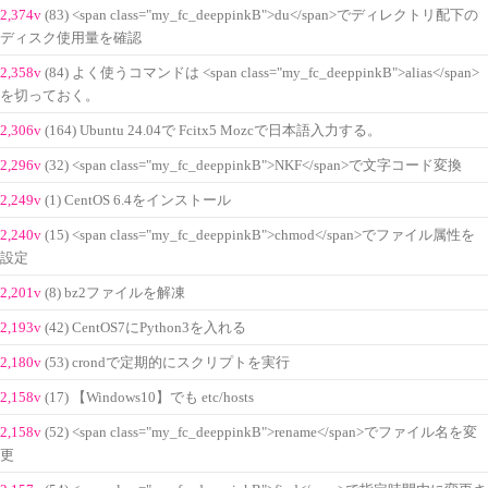
2,374v
(83) <span class="my_fc_deeppinkB">du</span>でディレクトリ配下の
ディスク使用量を確認
2,358v
(84) よく使うコマンドは <span class="my_fc_deeppinkB">alias</span>
を切っておく。
2,306v
(164) Ubuntu 24.04で Fcitx5 Mozcで日本語入力する。
2,296v
(32) <span class="my_fc_deeppinkB">NKF</span>で文字コード変換
2,249v
(1) CentOS 6.4をインストール
2,240v
(15) <span class="my_fc_deeppinkB">chmod</span>でファイル属性を
設定
2,201v
(8) bz2ファイルを解凍
2,193v
(42) CentOS7にPython3を入れる
2,180v
(53) crondで定期的にスクリプトを実行
2,158v
(17) 【Windows10】でも etc/hosts
2,158v
(52) <span class="my_fc_deeppinkB">rename</span>でファイル名を変
更