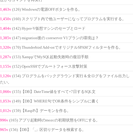
歴からコマンドを再実行
1,463v
(126) Windowsの電源OFFボタンを作る。
1,450v
(160) スクリプト内で他ユーザーになってプログラムを実行する。
1,404v
(142) Hyper-V仮想マシンのセーブとロード
1,385v
(147) migration後の coreserver V1プランの環境は？
1,320v
(170) Thunderbird Add-onでオリジナルSPAMフィルターを作る。
1,287v
(153) XamppでMySQL起動失敗時の復旧手順
1,155v
(152) OpenSSHでブルートフォース攻撃対策
1,126v
(154) プログラムをバックグラウンド実行＆全ログをファイル出力し
たい。
1,066v
(155)【DB】DateTime値をすべて+7日するSQL文
1,053v
(149)【DB】WHERE句でOR条件をシンプルに書く
1,012v
(159)【RaspPi】デーモンを作る。
996v
(165) アプリ起動時のmozcの初期状態をOFFにする。
965v
(156)【DB】「,」区切りデータを検索する。