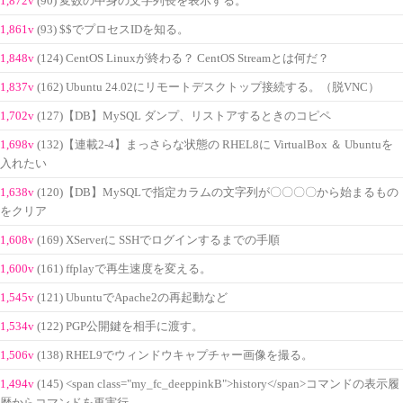
1,872v
(90) 変数の中身の文字列長を表示する。
1,861v
(93) $$でプロセスIDを知る。
1,848v
(124) CentOS Linuxが終わる？ CentOS Streamとは何だ？
1,837v
(162) Ubuntu 24.02にリモートデスクトップ接続する。（脱VNC）
1,702v
(127)【DB】MySQL ダンプ、リストアするときのコピペ
1,698v
(132)【連載2-4】まっさらな状態の RHEL8に VirtualBox ＆ Ubuntuを
入れたい
1,638v
(120)【DB】MySQLで指定カラムの文字列が〇〇〇〇から始まるもの
をクリア
1,608v
(169) XServerに SSHでログインするまでの手順
1,600v
(161) ffplayで再生速度を変える。
1,545v
(121) UbuntuでApache2の再起動など
1,534v
(122) PGP公開鍵を相手に渡す。
1,506v
(138) RHEL9でウィンドウキャプチャー画像を撮る。
1,494v
(145) <span class="my_fc_deeppinkB">history</span>コマンドの表示履