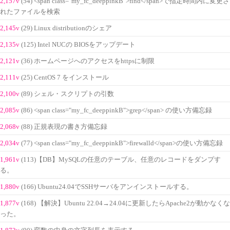
2,157v
(54) <span class="my_fc_deeppinkB">find</span>で指定時間内に変更さ
れたファイルを検索
2,145v
(29) Linux distributionのシェア
2,135v
(125) Intel NUCの BIOSをアップデート
2,121v
(36) ホームページへのアクセスをhttpsに制限
2,111v
(25) CentOS 7 をインストール
2,100v
(89) シェル・スクリプトの引数
2,085v
(86) <span class="my_fc_deeppinkB">grep</span> の使い方備忘録
2,068v
(88) 正規表現の書き方備忘録
2,034v
(77) <span class="my_fc_deeppinkB">firewalld</span>の使い方備忘録
1,961v
(113)【DB】MySQLの任意のテーブル、任意のレコードをダンプす
る。
1,880v
(166) Ubuntu24.04でSSHサーバをアンインストールする。
1,877v
(168) 【解決】Ubuntu 22.04→24.04に更新したらApache2が動かなくな
った。