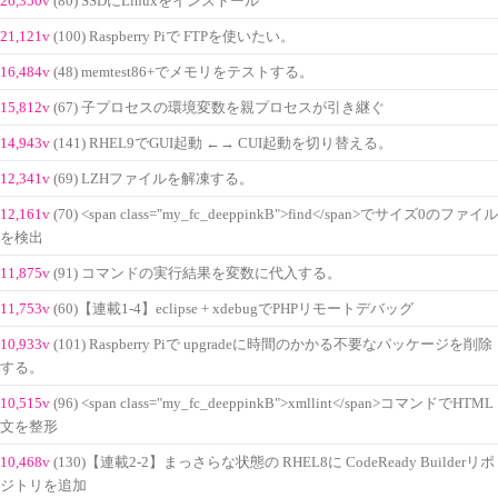
26,350v
(80) SSDにLinuxをインストール
21,121v
(100) Raspberry Piで FTPを使いたい。
16,484v
(48) memtest86+でメモリをテストする。
15,812v
(67) 子プロセスの環境変数を親プロセスが引き継ぐ
14,943v
(141) RHEL9でGUI起動 ←→ CUI起動を切り替える。
12,341v
(69) LZHファイルを解凍する。
12,161v
(70) <span class="my_fc_deeppinkB">find</span>でサイズ0のファイル
を検出
11,875v
(91) コマンドの実行結果を変数に代入する。
11,753v
(60)【連載1-4】eclipse + xdebugでPHPリモートデバッグ
10,933v
(101) Raspberry Piで upgradeに時間のかかる不要なパッケージを削除
する。
10,515v
(96) <span class="my_fc_deeppinkB">xmllint</span>コマンドでHTML
文を整形
10,468v
(130)【連載2-2】まっさらな状態の RHEL8に CodeReady Builderリポ
ジトリを追加