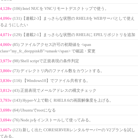
4,128v
(106) Intel NUCを VNCリモートデスクトップで使う。
4,096v
(131)【連載2-3】まっさらな状態の RHEL8を WEBサーバとして使え
るようにしたい
4,071v
(129)【連載2-1】まっさらな状態の RHEL8に EPELリポジトリを追加
4,060v
(85) ファイルアクセス許可の初期値を <span
class="my_fc_deeppinkB">umask</span> で確認・変更
3,975v
(98) Shell scriptで正規表現の条件判定
3,866v
(73) ディレクトリ内のファイル数をカウントする。
3,836v
(116) 【Windows10】でファイル共有する。
3,812v
(43) 正規表現でメールアドレスの構文チェック
3,793v
(143) Hyper-V上で動く RHEL8.6の画面解像度を上げる。
3,698v
(64) Ubuntuでrootになる
3,694v
(76) Node.jsをインストールして使ってみる。
3,667v
(123) 新しく出た CORESERVERレンタルサーバーの V2プランを試し
てみる。