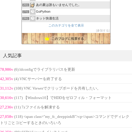
あの夏は誰もいませんでした。
26位
GoPython
27位
ネット快適生活
28位
このカテゴリを全て表示
参加する
このブログに投票する
人気記事
78,986v
(6) ldconfigでライブラリパスを更新
42,305v
(4) VNCサーバーを終了する
31,112v
(108) VNC Viewerでクリップボードを共有したい。
30,616v
(117) 【Windows10】でHDDをゼロフィル・フォーマット
27,236v
(11) 7zファイルを解凍する
27,058v
(118) <span class="my_fc_deeppinkB">cp</span>コマンドでディレク
トリごとコピーするときのいろいろ