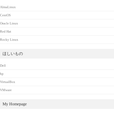
AlmaLinux
CentOS
Oracle Linux
Red Hat
Rocky Linux
ほしいもの
Dell
hp
VirtualBox
VMware
My Homepage