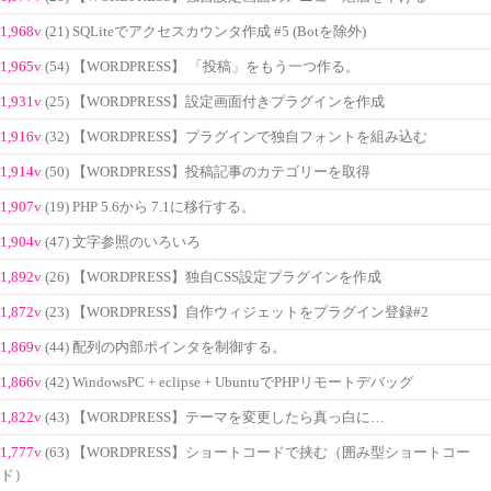
1,968v
(21) SQLiteでアクセスカウンタ作成 #5 (Botを除外)
1,965v
(54) 【WORDPRESS】 「投稿」をもう一つ作る。
1,931v
(25) 【WORDPRESS】設定画面付きプラグインを作成
1,916v
(32) 【WORDPRESS】プラグインで独自フォントを組み込む
1,914v
(50) 【WORDPRESS】投稿記事のカテゴリーを取得
1,907v
(19) PHP 5.6から 7.1に移行する。
1,904v
(47) 文字参照のいろいろ
1,892v
(26) 【WORDPRESS】独自CSS設定プラグインを作成
1,872v
(23) 【WORDPRESS】自作ウィジェットをプラグイン登録#2
1,869v
(44) 配列の内部ポインタを制御する。
1,866v
(42) WindowsPC + eclipse + UbuntuでPHPリモートデバッグ
1,822v
(43) 【WORDPRESS】テーマを変更したら真っ白に…
1,777v
(63) 【WORDPRESS】ショートコードで挟む（囲み型ショートコー
ド）