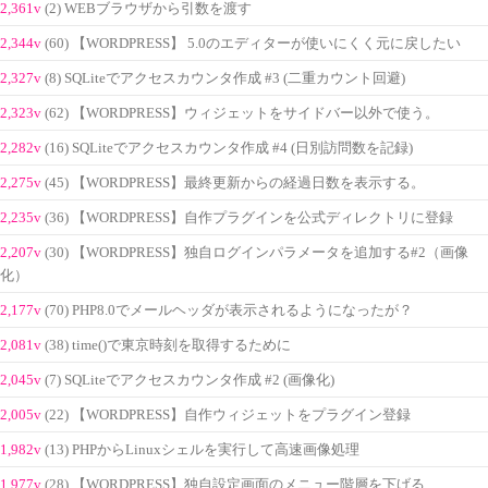
2,361v
(2) WEBブラウザから引数を渡す
2,344v
(60) 【WORDPRESS】 5.0のエディターが使いにくく元に戻したい
2,327v
(8) SQLiteでアクセスカウンタ作成 #3 (二重カウント回避)
2,323v
(62) 【WORDPRESS】ウィジェットをサイドバー以外で使う。
2,282v
(16) SQLiteでアクセスカウンタ作成 #4 (日別訪問数を記録)
2,275v
(45) 【WORDPRESS】最終更新からの経過日数を表示する。
2,235v
(36) 【WORDPRESS】自作プラグインを公式ディレクトリに登録
2,207v
(30) 【WORDPRESS】独自ログインパラメータを追加する#2（画像
化）
2,177v
(70) PHP8.0でメールヘッダが表示されるようになったが？
2,081v
(38) time()で東京時刻を取得するために
2,045v
(7) SQLiteでアクセスカウンタ作成 #2 (画像化)
2,005v
(22) 【WORDPRESS】自作ウィジェットをプラグイン登録
1,982v
(13) PHPからLinuxシェルを実行して高速画像処理
1,977v
(28) 【WORDPRESS】独自設定画面のメニュー階層を下げる