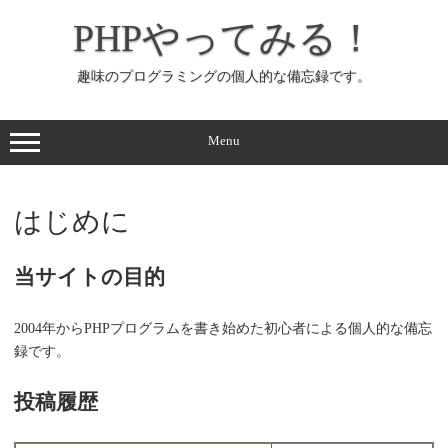
コ
ン
PHPやってみる！
テ
ン
ツ
へ
趣味のプログラミングの個人的な備忘録です。
ス
キ
ッ
プ
Menu
はじめに
当サイトの目的
2004年からPHPプログラムを書き始めた初心者による個人的な備忘
録です。
投稿履歴