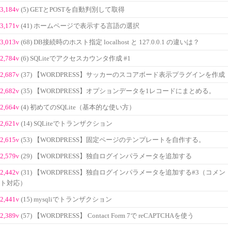
3,184v
(5) GETとPOSTを自動判別して取得
3,171v
(41) ホームページで表示する言語の選択
3,013v
(68) DB接続時のホスト指定 localhost と 127.0.0.1 の違いは？
2,784v
(6) SQLiteでアクセスカウンタ作成 #1
2,687v
(37) 【WORDPRESS】サッカーのスコアボード表示プラグインを作成
2,682v
(35) 【WORDPRESS】オプションデータを1レコードにまとめる。
2,664v
(4) 初めてのSQLite（基本的な使い方）
2,621v
(14) SQLiteでトランザクション
2,615v
(53) 【WORDPRESS】固定ページのテンプレートを自作する。
2,579v
(29) 【WORDPRESS】独自ログインパラメータを追加する
2,442v
(31) 【WORDPRESS】独自ログインパラメータを追加する#3（コメン
ト対応）
2,441v
(15) mysqliでトランザクション
2,389v
(57) 【WORDPRESS】 Contact Form 7で reCAPTCHAを使う