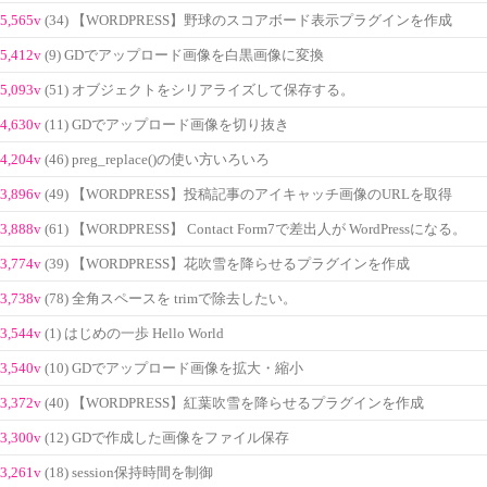
5,565v
(34) 【WORDPRESS】野球のスコアボード表示プラグインを作成
5,412v
(9) GDでアップロード画像を白黒画像に変換
5,093v
(51) オブジェクトをシリアライズして保存する。
4,630v
(11) GDでアップロード画像を切り抜き
4,204v
(46) preg_replace()の使い方いろいろ
3,896v
(49) 【WORDPRESS】投稿記事のアイキャッチ画像のURLを取得
3,888v
(61) 【WORDPRESS】 Contact Form7で差出人が WordPressになる。
3,774v
(39) 【WORDPRESS】花吹雪を降らせるプラグインを作成
3,738v
(78) 全角スペースを trimで除去したい。
3,544v
(1) はじめの一歩 Hello World
3,540v
(10) GDでアップロード画像を拡大・縮小
3,372v
(40) 【WORDPRESS】紅葉吹雪を降らせるプラグインを作成
3,300v
(12) GDで作成した画像をファイル保存
3,261v
(18) session保持時間を制御