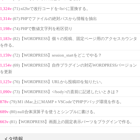
1,324v
(71) nl2brで改行コードを<br>に置換する。
1,314v
(67) PHPでファイルの絶対パスから情報を抽出
1,198v
(74) PHPで数値文字列を桁区切り
1,183v
(82)【WORDPRESS】個々の投稿、固定ページ用のアクセスカウンタ
を作る。
1,159v
(72)【WORDPRESS】session_startをどこでやる？
1,154v
(69)【WORDPRESS】自作プラグインの対応WORDPRESSバージョン
を更新
1,125v
(76)【WORDPRESS】URLから投稿IDを知りたい。
1,090v
(73)【WORDPRESS】</body>の直前に記述したいときは？
878v
(79) M1 iMac上にMAMP＋VSCodeでPHPデバッグ環境を作る。
689v
(80) null合体演算子を使うとシンプルに書ける。
663v
(81)【WORDPRESS】画面上の固定表示パーツをプラグインで作る。
メタ情報