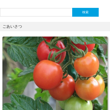
検
索:
ごあいさつ