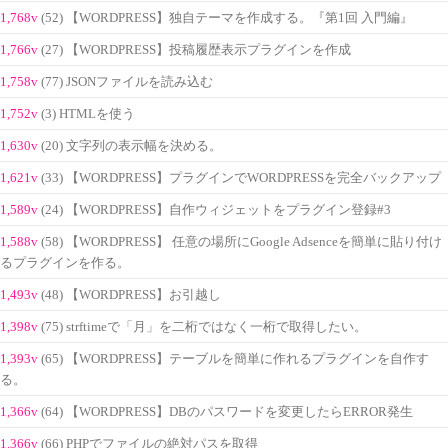
1,768v
(52) 【WORDPRESS】独自テーマを作成する。『第1回 入門編』
1,766v
(27) 【WORDPRESS】投稿履歴表示プラグインを作成
1,758v
(77) JSONファイルを読み込む
1,752v
(3) HTMLを使う
1,630v
(20) 文字列の表示幅を決める。
1,621v
(33) 【WORDPRESS】プラグインでWORDPRESSを完全バックアップ
1,589v
(24) 【WORDPRESS】自作ウィジェットをプラグイン登録#3
1,588v
(58) 【WORDPRESS】 任意の場所にGoogle Adsenceを簡単に貼り付け
るプラグインを作る。
1,493v
(48) 【WORDPRESS】お引越し
1,398v
(75) strftimeで「月」を二桁ではなく一桁で取得したい。
1,393v
(65) 【WORDPRESS】テーブルを簡単に作れるプラグインを自作す
る。
1,366v
(64) 【WORDPRESS】DBのパスワードを変更したらERROR発生
1,366v
(66) PHPでファイルの絶対パスを取得