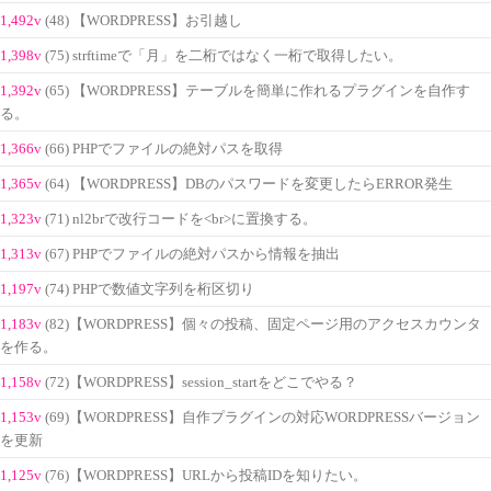
1,492v
(48) 【WORDPRESS】お引越し
1,398v
(75) strftimeで「月」を二桁ではなく一桁で取得したい。
1,392v
(65) 【WORDPRESS】テーブルを簡単に作れるプラグインを自作す
る。
1,366v
(66) PHPでファイルの絶対パスを取得
1,365v
(64) 【WORDPRESS】DBのパスワードを変更したらERROR発生
1,323v
(71) nl2brで改行コードを<br>に置換する。
1,313v
(67) PHPでファイルの絶対パスから情報を抽出
1,197v
(74) PHPで数値文字列を桁区切り
1,183v
(82)【WORDPRESS】個々の投稿、固定ページ用のアクセスカウンタ
を作る。
1,158v
(72)【WORDPRESS】session_startをどこでやる？
1,153v
(69)【WORDPRESS】自作プラグインの対応WORDPRESSバージョン
を更新
1,125v
(76)【WORDPRESS】URLから投稿IDを知りたい。