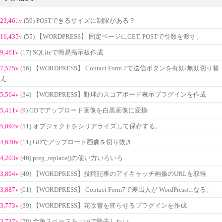
23,461v
(59) POSTできるサイズに制限がある？
16,435v
(55) 【WORDPRESS】 固定ページにGET, POSTで引数を渡す。
9,461v
(17) SQLiteで簡易掲示板作成
7,575v
(56) 【WORDPRESS】 Contact Form 7で送信ボタンを有効/無効切り替
え
5,564v
(34) 【WORDPRESS】野球のスコアボード表示プラグインを作成
5,411v
(9) GDでアップロード画像を白黒画像に変換
5,092v
(51) オブジェクトをシリアライズして保存する。
4,630v
(11) GDでアップロード画像を切り抜き
4,203v
(46) preg_replace()の使い方いろいろ
3,894v
(49) 【WORDPRESS】投稿記事のアイキャッチ画像のURLを取得
3,887v
(61) 【WORDPRESS】 Contact Form7で差出人が WordPressになる。
3,773v
(39) 【WORDPRESS】花吹雪を降らせるプラグインを作成
3,737v
(78) 全角スペースを trimで除去したい。