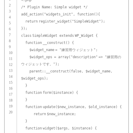
<?php
2
/* Plugin Name: Simple widget */
3
add_action(
"widgets_init"
,
function
(){
4
return
register_widget(
"SimpleWidget"
);
5
});
6
7
class
SimpleWidget
extends
WP_Widget {
8
function
__construct() {
9
$widget_name
=
"練習用ウィジェット"
;
10
$widget_ops
=
array
(
"description"
=>
"練習用の
11
ウィジェットです。"
);
12
13
parent::__construct(false,
$widget_name
,
14
$widget_ops
);
15
}
16
function
form(
$instance
) {
17
}
18
19
function
update(
$new_instance
,
$old_instance
) {
20
return
$new_instance
;
}
function
widget(
$args
,
$instance
) {