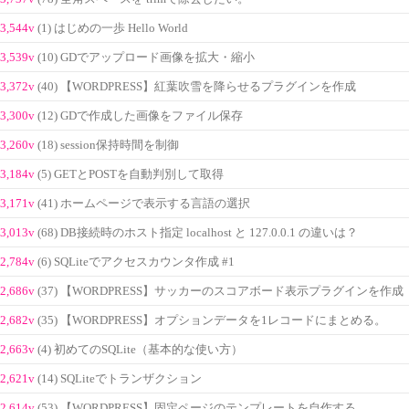
3,544v
(1) はじめの一歩 Hello World
3,539v
(10) GDでアップロード画像を拡大・縮小
3,372v
(40) 【WORDPRESS】紅葉吹雪を降らせるプラグインを作成
3,300v
(12) GDで作成した画像をファイル保存
3,260v
(18) session保持時間を制御
3,184v
(5) GETとPOSTを自動判別して取得
3,171v
(41) ホームページで表示する言語の選択
3,013v
(68) DB接続時のホスト指定 localhost と 127.0.0.1 の違いは？
2,784v
(6) SQLiteでアクセスカウンタ作成 #1
2,686v
(37) 【WORDPRESS】サッカーのスコアボード表示プラグインを作成
2,682v
(35) 【WORDPRESS】オプションデータを1レコードにまとめる。
2,663v
(4) 初めてのSQLite（基本的な使い方）
2,621v
(14) SQLiteでトランザクション
2,614v
(53) 【WORDPRESS】固定ページのテンプレートを自作する。