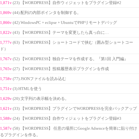
1,871v
(23) 【WORDPRESS】自作ウィジェットをプラグイン登録#2
1,869v
(44) 配列の内部ポインタを制御する。
1,866v
(42) WindowsPC + eclipse + UbuntuでPHPリモートデバッグ
1,822v
(43) 【WORDPRESS】テーマを変更したら真っ白に…
1,777v
(63) 【WORDPRESS】ショートコードで挟む（囲み型ショートコー
ド）
1,767v
(52) 【WORDPRESS】独自テーマを作成する。『第1回 入門編』
1,765v
(27) 【WORDPRESS】投稿履歴表示プラグインを作成
1,758v
(77) JSONファイルを読み込む
1,751v
(3) HTMLを使う
1,629v
(20) 文字列の表示幅を決める。
1,621v
(33) 【WORDPRESS】プラグインでWORDPRESSを完全バックアップ
1,588v
(24) 【WORDPRESS】自作ウィジェットをプラグイン登録#3
1,587v
(58) 【WORDPRESS】 任意の場所にGoogle Adsenceを簡単に貼り付け
るプラグインを作る。