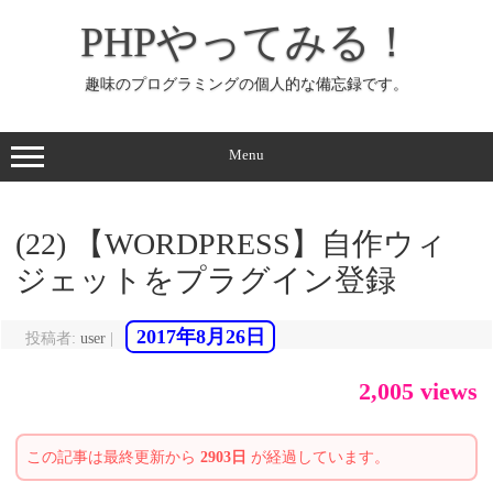
コ
ン
PHPやってみる！
テ
ン
ツ
へ
趣味のプログラミングの個人的な備忘録です。
ス
キ
ッ
プ
Menu
(22) 【WORDPRESS】自作ウィ
ジェットをプラグイン登録
2017年8月26日
投稿者:
user
|
2,005 views
この記事は最終更新から
2903日
が経過しています。