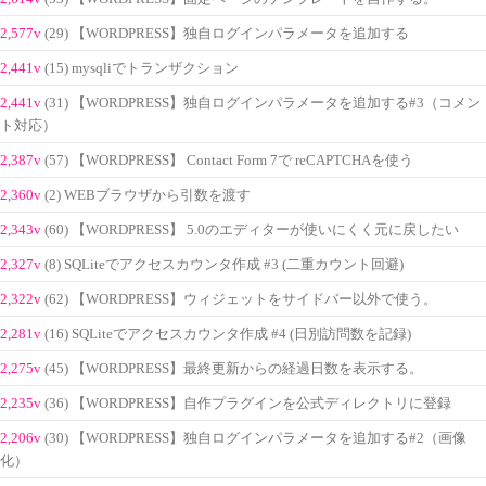
2,577v
(29) 【WORDPRESS】独自ログインパラメータを追加する
2,441v
(15) mysqliでトランザクション
2,441v
(31) 【WORDPRESS】独自ログインパラメータを追加する#3（コメン
ト対応）
2,387v
(57) 【WORDPRESS】 Contact Form 7で reCAPTCHAを使う
2,360v
(2) WEBブラウザから引数を渡す
2,343v
(60) 【WORDPRESS】 5.0のエディターが使いにくく元に戻したい
2,327v
(8) SQLiteでアクセスカウンタ作成 #3 (二重カウント回避)
2,322v
(62) 【WORDPRESS】ウィジェットをサイドバー以外で使う。
2,281v
(16) SQLiteでアクセスカウンタ作成 #4 (日別訪問数を記録)
2,275v
(45) 【WORDPRESS】最終更新からの経過日数を表示する。
2,235v
(36) 【WORDPRESS】自作プラグインを公式ディレクトリに登録
2,206v
(30) 【WORDPRESS】独自ログインパラメータを追加する#2（画像
化）