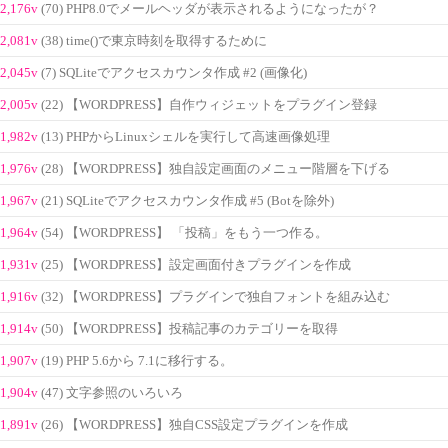
2,176v
(70) PHP8.0でメールヘッダが表示されるようになったが？
2,081v
(38) time()で東京時刻を取得するために
2,045v
(7) SQLiteでアクセスカウンタ作成 #2 (画像化)
2,005v
(22) 【WORDPRESS】自作ウィジェットをプラグイン登録
1,982v
(13) PHPからLinuxシェルを実行して高速画像処理
1,976v
(28) 【WORDPRESS】独自設定画面のメニュー階層を下げる
1,967v
(21) SQLiteでアクセスカウンタ作成 #5 (Botを除外)
1,964v
(54) 【WORDPRESS】 「投稿」をもう一つ作る。
1,931v
(25) 【WORDPRESS】設定画面付きプラグインを作成
1,916v
(32) 【WORDPRESS】プラグインで独自フォントを組み込む
1,914v
(50) 【WORDPRESS】投稿記事のカテゴリーを取得
1,907v
(19) PHP 5.6から 7.1に移行する。
1,904v
(47) 文字参照のいろいろ
1,891v
(26) 【WORDPRESS】独自CSS設定プラグインを作成