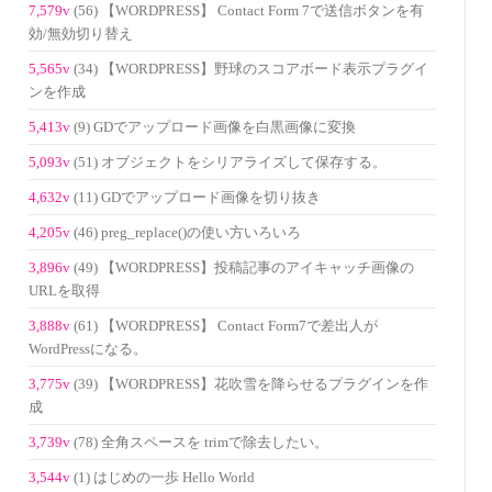
7,579v
(56) 【WORDPRESS】 Contact Form 7で送信ボタンを有
効/無効切り替え
5,565v
(34) 【WORDPRESS】野球のスコアボード表示プラグイ
ンを作成
5,413v
(9) GDでアップロード画像を白黒画像に変換
5,093v
(51) オブジェクトをシリアライズして保存する。
4,632v
(11) GDでアップロード画像を切り抜き
4,205v
(46) preg_replace()の使い方いろいろ
3,896v
(49) 【WORDPRESS】投稿記事のアイキャッチ画像の
URLを取得
3,888v
(61) 【WORDPRESS】 Contact Form7で差出人が
WordPressになる。
3,775v
(39) 【WORDPRESS】花吹雪を降らせるプラグインを作
成
3,739v
(78) 全角スペースを trimで除去したい。
3,544v
(1) はじめの一歩 Hello World