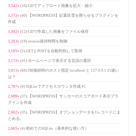
3,542v
(10) GDでアップロード画像を拡大・縮小
3,372v
(40) 【WORDPRESS】紅葉吹雪を降らせるプラグインを
作成
3,302v
(12) GDで作成した画像をファイル保存
3,263v
(18) session保持時間を制御
3,185v
(5) GETとPOSTを自動判別して取得
3,172v
(41) ホームページで表示する言語の選択
3,015v
(68) DB接続時のホスト指定 localhost と 127.0.0.1 の違い
は？
2,787v
(6) SQLiteでアクセスカウンタ作成 #1
2,689v
(37) 【WORDPRESS】サッカーのスコアボード表示プラ
グインを作成
2,682v
(35) 【WORDPRESS】オプションデータを1レコードにま
とめる。
2,665v
(4) 初めてのSQLite（基本的な使い方）