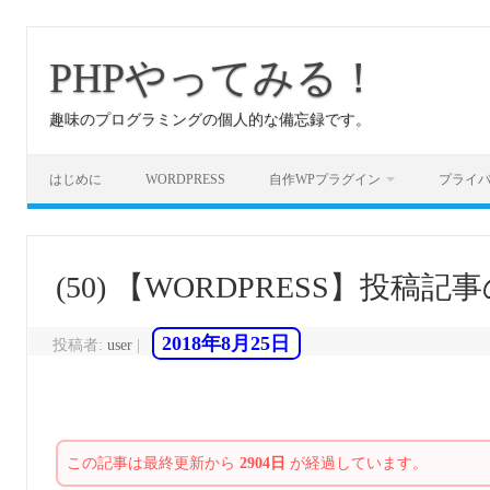
コ
ン
テ
PHPやってみる！
ン
ツ
へ
趣味のプログラミングの個人的な備忘録です。
ス
キ
ッ
プ
はじめに
WORDPRESS
自作WPプラグイン
プライ
(50) 【WORDPRESS】投
2018年8月25日
投稿者:
user
|
この記事は最終更新から
2904日
が経過しています。