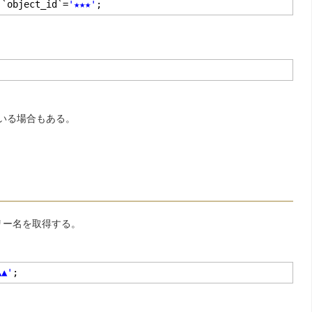
`object_id`=
'★★★'
;
いる場合もある。
リー名を取得する。
▲▲'
;