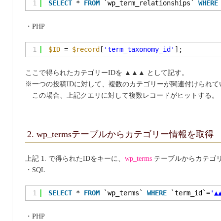
1
SELECT
* 
FROM
`wp_term_relationships` 
WHERE
・PHP
1
$ID
= 
$record
[
'term_taxonomy_id'
];
ここで得られたカテゴリーIDを ▲▲▲ として記す。
※一つの投稿IDに対して、複数のカテゴリーが関連付けられて
この場合、上記クエリに対して複数レコードがヒットする。
2. wp_termsテーブルからカテゴリー情報を取得
上記 1. で得られたIDをキーに、
wp_terms
テーブルからカテゴ
・SQL
1
SELECT
* 
FROM
`wp_terms` 
WHERE
`term_id`=
'▲
・PHP