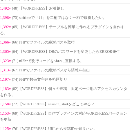
1,492v
(48) 【WORDPRESS】お引越し
1,398v
(75) strftimeで「月」を二桁ではなく一桁で取得したい。
1,392v
(65) 【WORDPRESS】テーブルを簡単に作れるプラグインを自作す
る。
1,366v
(66) PHPでファイルの絶対パスを取得
1,365v
(64) 【WORDPRESS】DBのパスワードを変更したらERROR発生
1,323v
(71) nl2brで改行コードを<br>に置換する。
1,313v
(67) PHPでファイルの絶対パスから情報を抽出
1,197v
(74) PHPで数値文字列を桁区切り
1,183v
(82)【WORDPRESS】個々の投稿、固定ページ用のアクセスカウンタ
を作る。
1,158v
(72)【WORDPRESS】session_startをどこでやる？
1,153v
(69)【WORDPRESS】自作プラグインの対応WORDPRESSバージョン
を更新
1,125v
(76)【WORDPRESS】URLから投稿IDを知りたい。