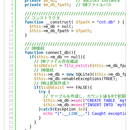
3
private
$m_db
;        
// SQLite3 instance
4
private
$m_db_fpath
;  
// DBファイルパス
5
6
/////////////////////////////////////////////
7
// コンストラクタ
8
function
__construct( 
$fpath
= 
"cnt.db"
) {
9
$this
->m_db = null;
10
$this
->m_db_fpath = 
$fpath
;
11
}
12
13
/////////////////////////////////////////////
14
// DB接続
15
function
connect_db(){
16
if
(
$this
->m_db == null){
17
// DBファイル存在確認
18
$isDbExist
= 
file_exists
(
$this
->m_db_fpat
19
// DB接続
20
$this
->m_db = 
new
SQLite3(
$this
->m_db_fpa
21
$this
->m_db->enableExceptions(TRUE);
22
// DBは新規作成？
23
if
(
$isDbExist
=== FALSE){
24
try
{
25
// テーブルを作成し、カウント値を0で初期化
26
$this
->m_db->
exec
(
"CREATE TABLE `mytb
27
$this
->m_db->
exec
(
"INSERT INTO `mytbl
28
}
catch
(Exception 
$e
){
29
echo
"["
.
__LINE__
.
"] Caught exception
30
}
31
}
32
}