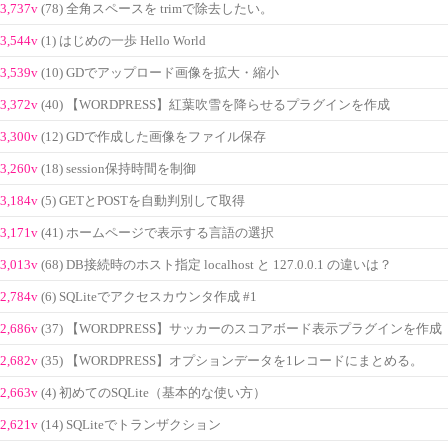
3,737v
(78) 全角スペースを trimで除去したい。
3,544v
(1) はじめの一歩 Hello World
3,539v
(10) GDでアップロード画像を拡大・縮小
3,372v
(40) 【WORDPRESS】紅葉吹雪を降らせるプラグインを作成
3,300v
(12) GDで作成した画像をファイル保存
3,260v
(18) session保持時間を制御
3,184v
(5) GETとPOSTを自動判別して取得
3,171v
(41) ホームページで表示する言語の選択
3,013v
(68) DB接続時のホスト指定 localhost と 127.0.0.1 の違いは？
2,784v
(6) SQLiteでアクセスカウンタ作成 #1
2,686v
(37) 【WORDPRESS】サッカーのスコアボード表示プラグインを作成
2,682v
(35) 【WORDPRESS】オプションデータを1レコードにまとめる。
2,663v
(4) 初めてのSQLite（基本的な使い方）
2,621v
(14) SQLiteでトランザクション