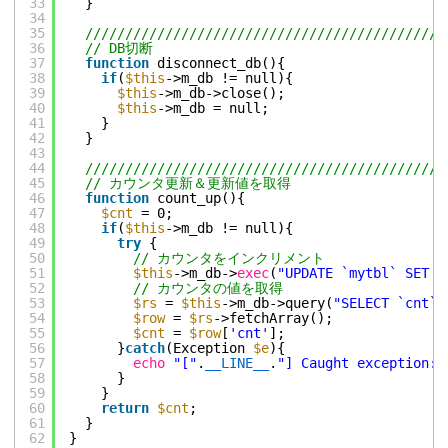
33
}
34
35
/////////////////////////////////////////////
36
// DB切断
37
function
disconnect_db(){
38
if
(
$this
->m_db != null){
39
$this
->m_db->close();
40
$this
->m_db = null;
41
}
42
}
43
44
/////////////////////////////////////////////
45
// カウンタ更新＆更新値を取得
46
function
count_up(){
47
$cnt
= 0;
48
if
(
$this
->m_db != null){
49
try
{
50
// カウンタをインクリメント
51
$this
->m_db->
exec
(
"UPDATE `mytbl` SET `
52
// カウンタの値を取得
53
$rs
= 
$this
->m_db->query(
"SELECT `cnt` 
54
$row
= 
$rs
->fetchArray();
55
$cnt
= 
$row
[
'cnt'
];
56
}
catch
(Exception 
$e
){
57
echo
"["
.
__LINE__
.
"] Caught exception: 
58
}
59
}
60
return
$cnt
;
61
}
62
}