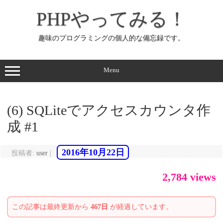
コ
ン
PHPやってみる！
テ
ン
ツ
へ
趣味のプログラミングの個人的な備忘録です。
ス
キ
ッ
プ
Menu
(6) SQLiteでアクセスカウンタ作
成 #1
2016年10月22日
投稿者:
user
|
2,784 views
この記事は最終更新から
467日
が経過しています。