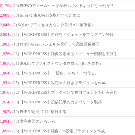
2,176v
(70) PHP8.0でメールヘッダが表示されるようになったが？
2,081v
(38) time()で東京時刻を取得するために
2,045v
(7) SQLiteでアクセスカウンタ作成 #2 (画像化)
2,004v
(22) 【WORDPRESS】自作ウィジェットをプラグイン登録
1,982v
(13) PHPからLinuxシェルを実行して高速画像処理
1,976v
(28) 【WORDPRESS】独自設定画面のメニュー階層を下げる
1,967v
(21) SQLiteでアクセスカウンタ作成 #5 (Botを除外)
1,964v
(54) 【WORDPRESS】 「投稿」をもう一つ作る。
1,931v
(25) 【WORDPRESS】設定画面付きプラグインを作成
1,916v
(32) 【WORDPRESS】プラグインで独自フォントを組み込む
1,914v
(50) 【WORDPRESS】投稿記事のカテゴリーを取得
1,907v
(19) PHP 5.6から 7.1に移行する。
1,904v
(47) 文字参照のいろいろ
1,891v
(26) 【WORDPRESS】独自CSS設定プラグインを作成