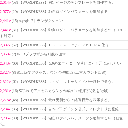
2,614v
(53) 【WORDPRESS】固定ページのテンプレートを自作する。
2,577v
(29) 【WORDPRESS】独自ログインパラメータを追加する
2,441v
(15) mysqliでトランザクション
2,441v
(31) 【WORDPRESS】独自ログインパラメータを追加する#3（コメン
ト対応）
2,387v
(57) 【WORDPRESS】 Contact Form 7で reCAPTCHAを使う
2,360v
(2) WEBブラウザから引数を渡す
2,343v
(60) 【WORDPRESS】 5.0のエディターが使いにくく元に戻したい
2,327v
(8) SQLiteでアクセスカウンタ作成 #3 (二重カウント回避)
2,322v
(62) 【WORDPRESS】ウィジェットをサイドバー以外で使う。
2,281v
(16) SQLiteでアクセスカウンタ作成 #4 (日別訪問数を記録)
2,275v
(45) 【WORDPRESS】最終更新からの経過日数を表示する。
2,234v
(36) 【WORDPRESS】自作プラグインを公式ディレクトリに登録
2,206v
(30) 【WORDPRESS】独自ログインパラメータを追加する#2（画像
化）