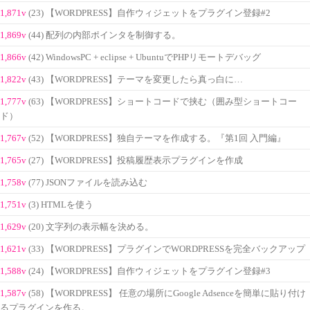
1,871v
(23) 【WORDPRESS】自作ウィジェットをプラグイン登録#2
1,869v
(44) 配列の内部ポインタを制御する。
1,866v
(42) WindowsPC + eclipse + UbuntuでPHPリモートデバッグ
1,822v
(43) 【WORDPRESS】テーマを変更したら真っ白に…
1,777v
(63) 【WORDPRESS】ショートコードで挟む（囲み型ショートコー
ド）
1,767v
(52) 【WORDPRESS】独自テーマを作成する。『第1回 入門編』
1,765v
(27) 【WORDPRESS】投稿履歴表示プラグインを作成
1,758v
(77) JSONファイルを読み込む
1,751v
(3) HTMLを使う
1,629v
(20) 文字列の表示幅を決める。
1,621v
(33) 【WORDPRESS】プラグインでWORDPRESSを完全バックアップ
1,588v
(24) 【WORDPRESS】自作ウィジェットをプラグイン登録#3
1,587v
(58) 【WORDPRESS】 任意の場所にGoogle Adsenceを簡単に貼り付け
るプラグインを作る。