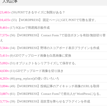
人気記事
23,461v
(59) POSTできるサイズに制限がある？
16,435v
(55) 【WORDPRESS】 固定ページにGET, POSTで引数を渡す。
9,461v
(17) SQLiteで簡易掲示板作成
7,575v
(56) 【WORDPRESS】 Contact Form 7で送信ボタンを有効/無効切り替
え
5,564v
(34) 【WORDPRESS】野球のスコアボード表示プラグインを作成
5,411v
(9) GDでアップロード画像を白黒画像に変換
5,092v
(51) オブジェクトをシリアライズして保存する。
4,630v
(11) GDでアップロード画像を切り抜き
4,203v
(46) preg_replace()の使い方いろいろ
3,894v
(49) 【WORDPRESS】投稿記事のアイキャッチ画像のURLを取得
3,887v
(61) 【WORDPRESS】 Contact Form7で差出人が WordPressになる。
3,773v
(39) 【WORDPRESS】花吹雪を降らせるプラグインを作成