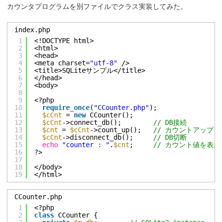
カウンタプログラムを別ファイルでクラス実装してみた。
index.php
1
<!DOCTYPE html>
2
<html>
3
<head>
4
<meta charset=
"utf-8"
/>
5
<title>SQLiteサンプル</title>
6
</head>
7
<body>
8
9
<?php
10
require_once
(
"CCounter.php"
);
11
$cCnt
= 
new
CCounter();
12
$cCnt
->connect_db();        
// DB接続
13
$cnt
= 
$cCnt
->count_up();   
// カウントアップ
14
$cCnt
->disconnect_db();     
// DB切断
15
echo
"counter : "
.
$cnt
;     
// カウント値を表示
16
?>
17
18
</body>
19
</html>
CCounter.php
1
<?php
2
class
CCounter {