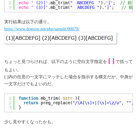
2
echo
' (2)['
.mb_trim(
"　ABCDEFG　"
).
']'
;  
// 前
3
echo
' (3)['
.mb_trim(
"  ABCDEFG "
).
']'
;   
// 前
実行結果は以下の通り。
https://www.dogrow.net/php/sample/00078/
[ ]
ちょっと見づらければ、以下のように空白文字指定を
で括って
もよい。
[ ]内の任意の一文字にマッチした場合を指示する構文だが、中身が
一文字だけでもよいのだ。
1
function
mb_trim( 
$str
){
2
return
preg_replace(
"/\A[\s]+|[\s]+\z/u"
, 
""
, 
3
}
少し見やすくなったかも。