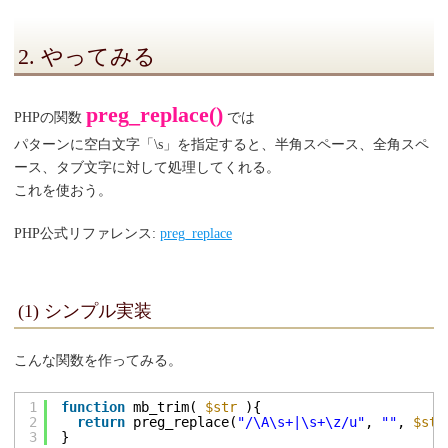
2. やってみる
preg_replace()
PHPの関数
では
パターンに空白文字「\s」を指定すると、半角スペース、全角スペ
ース、タブ文字に対して処理してくれる。
これを使おう。
PHP公式リファレンス:
preg_replace
(1) シンプル実装
こんな関数を作ってみる。
1
function
mb_trim( 
$str
){
2
return
preg_replace(
"/\A\s+|\s+\z/u"
, 
""
, 
$str
3
}