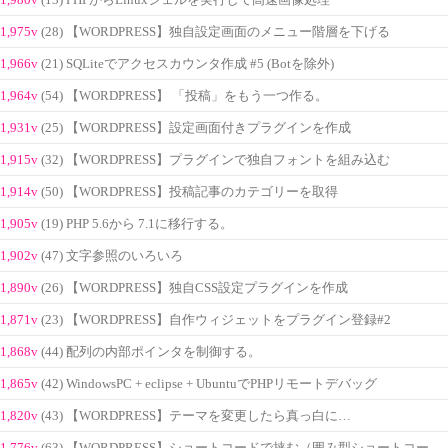
1,975v
(28) 【WORDPRESS】独自設定画面のメニュー階層を下げる
1,966v
(21) SQLiteでアクセスカウンタ作成 #5 (Botを除外)
1,964v
(54) 【WORDPRESS】 「投稿」をもう一つ作る。
1,931v
(25) 【WORDPRESS】設定画面付きプラグインを作成
1,915v
(32) 【WORDPRESS】プラグインで独自フォントを組み込む
1,914v
(50) 【WORDPRESS】投稿記事のカテゴリーを取得
1,905v
(19) PHP 5.6から 7.1に移行する。
1,902v
(47) 文字参照のいろいろ
1,890v
(26) 【WORDPRESS】独自CSS設定プラグインを作成
1,871v
(23) 【WORDPRESS】自作ウィジェットをプラグイン登録#2
1,868v
(44) 配列の内部ポインタを制御する。
1,865v
(42) WindowsPC + eclipse + UbuntuでPHPリモートデバッグ
1,820v
(43) 【WORDPRESS】テーマを変更したら真っ白に…
1,776v
(63) 【WORDPRESS】ショートコードで挟む（囲み型ショートコー