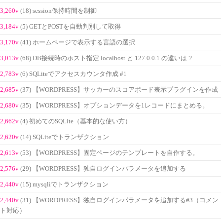
3,260v
(18) session保持時間を制御
3,184v
(5) GETとPOSTを自動判別して取得
3,170v
(41) ホームページで表示する言語の選択
3,013v
(68) DB接続時のホスト指定 localhost と 127.0.0.1 の違いは？
2,783v
(6) SQLiteでアクセスカウンタ作成 #1
2,685v
(37) 【WORDPRESS】サッカーのスコアボード表示プラグインを作成
2,680v
(35) 【WORDPRESS】オプションデータを1レコードにまとめる。
2,662v
(4) 初めてのSQLite（基本的な使い方）
2,620v
(14) SQLiteでトランザクション
2,613v
(53) 【WORDPRESS】固定ページのテンプレートを自作する。
2,576v
(29) 【WORDPRESS】独自ログインパラメータを追加する
2,440v
(15) mysqliでトランザクション
2,440v
(31) 【WORDPRESS】独自ログインパラメータを追加する#3（コメン
ト対応）