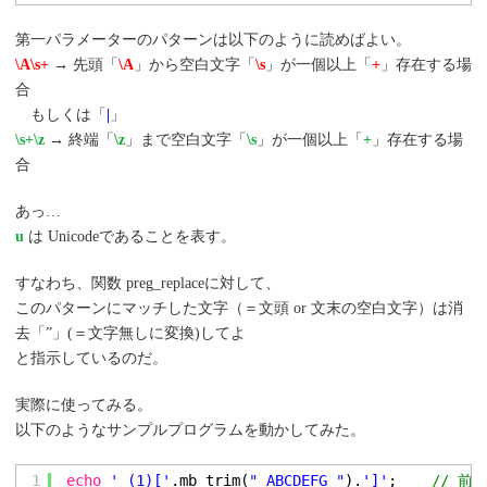
第一パラメーターのパターンは以下のように読めばよい。
\A\s+
→ 先頭「
\A
」から空白文字「
\s
」が一個以上「
+
」存在する場
合
もしくは「
|
」
\s+\z
→ 終端「
\z
」まで空白文字「
\s
」が一個以上「
+
」存在する場
合
あっ…
u
は Unicodeであることを表す。
すなわち、関数 preg_replaceに対して、
このパターンにマッチした文字（＝文頭 or 文末の空白文字）は消
去「”」(＝文字無しに変換)してよ
と指示しているのだ。
実際に使ってみる。
以下のようなサンプルプログラムを動かしてみた。
1
echo
' (1)['
.mb_trim(
" ABCDEFG "
).
']'
;    
// 前