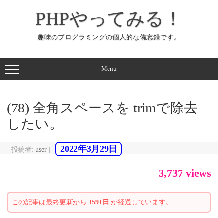
コ
ン
PHPやってみる！
テ
ン
ツ
へ
趣味のプログラミングの個人的な備忘録です。
ス
キ
ッ
プ
Menu
(78) 全角スペースを trimで除去
したい。
2022年3月29日
投稿者:
user
|
3,737 views
この記事は最終更新から
1591日
が経過しています。