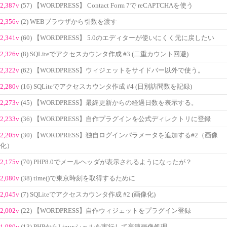
2,387v
(57) 【WORDPRESS】 Contact Form 7で reCAPTCHAを使う
2,356v
(2) WEBブラウザから引数を渡す
2,341v
(60) 【WORDPRESS】 5.0のエディターが使いにくく元に戻したい
2,326v
(8) SQLiteでアクセスカウンタ作成 #3 (二重カウント回避)
2,322v
(62) 【WORDPRESS】ウィジェットをサイドバー以外で使う。
2,280v
(16) SQLiteでアクセスカウンタ作成 #4 (日別訪問数を記録)
2,273v
(45) 【WORDPRESS】最終更新からの経過日数を表示する。
2,233v
(36) 【WORDPRESS】自作プラグインを公式ディレクトリに登録
2,205v
(30) 【WORDPRESS】独自ログインパラメータを追加する#2（画像
化）
2,175v
(70) PHP8.0でメールヘッダが表示されるようになったが？
2,080v
(38) time()で東京時刻を取得するために
2,045v
(7) SQLiteでアクセスカウンタ作成 #2 (画像化)
2,002v
(22) 【WORDPRESS】自作ウィジェットをプラグイン登録
1,980v
(13) PHPからLinuxシェルを実行して高速画像処理