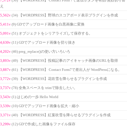
7,572v
(56) 【WORDPRESS】 Contact Form 7で送信ボタンを有効/無効切り替
え
5,562v
(34) 【WORDPRESS】野球のスコアボード表示プラグインを作成
5,411v
(9) GDでアップロード画像を白黒画像に変換
5,091v
(51) オブジェクトをシリアライズして保存する。
4,630v
(11) GDでアップロード画像を切り抜き
4,202v
(46) preg_replace()の使い方いろいろ
3,893v
(49) 【WORDPRESS】投稿記事のアイキャッチ画像のURLを取得
3,887v
(61) 【WORDPRESS】 Contact Form7で差出人が WordPressになる。
3,772v
(39) 【WORDPRESS】花吹雪を降らせるプラグインを作成
3,737v
(78) 全角スペースを trimで除去したい。
3,543v
(1) はじめの一歩 Hello World
3,539v
(10) GDでアップロード画像を拡大・縮小
3,371v
(40) 【WORDPRESS】紅葉吹雪を降らせるプラグインを作成
3,299v
(12) GDで作成した画像をファイル保存