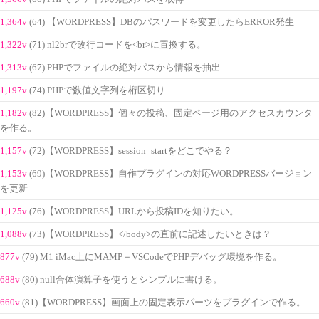
1,364v
(64) 【WORDPRESS】DBのパスワードを変更したらERROR発生
1,322v
(71) nl2brで改行コードを<br>に置換する。
1,313v
(67) PHPでファイルの絶対パスから情報を抽出
1,197v
(74) PHPで数値文字列を桁区切り
1,182v
(82)【WORDPRESS】個々の投稿、固定ページ用のアクセスカウンタ
を作る。
1,157v
(72)【WORDPRESS】session_startをどこでやる？
1,153v
(69)【WORDPRESS】自作プラグインの対応WORDPRESSバージョン
を更新
1,125v
(76)【WORDPRESS】URLから投稿IDを知りたい。
1,088v
(73)【WORDPRESS】</body>の直前に記述したいときは？
877v
(79) M1 iMac上にMAMP＋VSCodeでPHPデバッグ環境を作る。
688v
(80) null合体演算子を使うとシンプルに書ける。
660v
(81)【WORDPRESS】画面上の固定表示パーツをプラグインで作る。