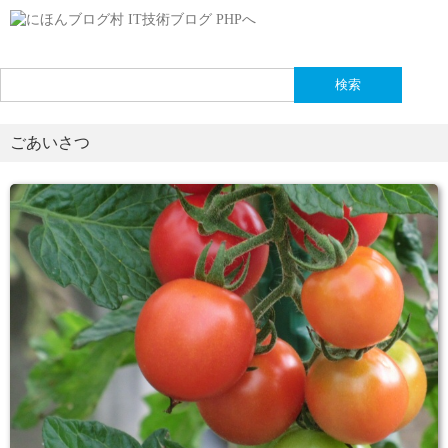
検
索:
ごあいさつ