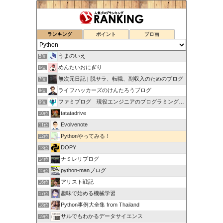
ランキング
ポイント
ブロ画
うまのいえ
5位
めんたいおにぎり
6位
無次元日記 | 脱サラ、転職、副収入のためのブログ
7位
ライフハッカーズのけんたろうブログ
8位
ファミプログ 現役エンジニアのプログラミング入門講座
9位
tatatadrive
10位
Evolvenote
11位
Pythonやってみる！
12位
DOPY
13位
ナミレリブログ
14位
python-manブログ
15位
アリスト戦記
16位
趣味で始める機械学習
17位
Python事例大全集 from Thailand
18位
サルでもわかるデータサイエンス
19位