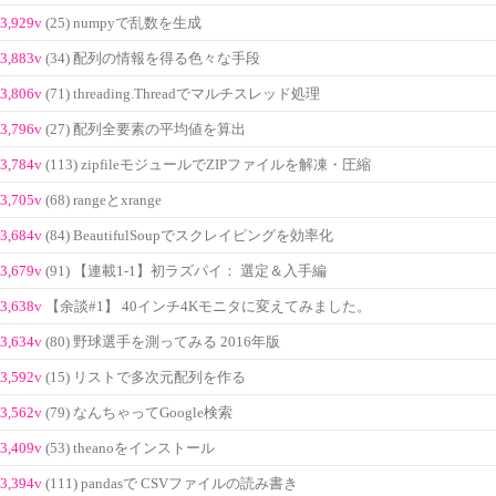
3,929v
(25) numpyで乱数を生成
3,883v
(34) 配列の情報を得る色々な手段
3,806v
(71) threading.Threadでマルチスレッド処理
3,796v
(27) 配列全要素の平均値を算出
3,784v
(113) zipfileモジュールでZIPファイルを解凍・圧縮
3,705v
(68) rangeとxrange
3,684v
(84) BeautifulSoupでスクレイピングを効率化
3,679v
(91) 【連載1-1】初ラズパイ： 選定＆入手編
3,638v
【余談#1】 40インチ4Kモニタに変えてみました。
3,634v
(80) 野球選手を測ってみる 2016年版
3,592v
(15) リストで多次元配列を作る
3,562v
(79) なんちゃってGoogle検索
3,409v
(53) theanoをインストール
3,394v
(111) pandasで CSVファイルの読み書き