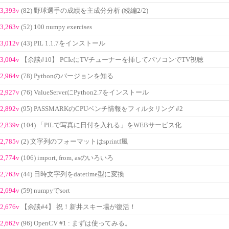
3,393v
(82) 野球選手の成績を主成分分析 (続編2/2)
3,263v
(52) 100 numpy exercises
3,012v
(43) PIL 1.1.7をインストール
3,004v
【余談#10】 PCIeにTVチューナーを挿してパソコンでTV視聴
2,964v
(78) Pythonのバージョンを知る
2,927v
(76) ValueServerにPython2.7をインストール
2,892v
(95) PASSMARKのCPUベンチ情報をフィルタリング #2
2,839v
(104) 「PILで写真に日付を入れる」をWEBサービス化
2,785v
(2) 文字列のフォーマットはsprintf風
2,774v
(106) import, from, asのいろいろ
2,763v
(44) 日時文字列をdatetime型に変換
2,694v
(59) numpyでsort
2,676v
【余談#4】 祝！新井スキー場が復活！
2,662v
(96) OpenCV #1 : まずは使ってみる。