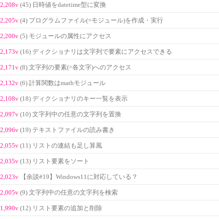
2,208v
(45) 日時値をdatetime型に変換
2,205v
(4) プログラムファイル(=モジュール)を作成・実行
2,200v
(5) モジュールの属性にアクセス
2,173v
(16) ディクショナリは文字列で要素にアクセスできる
2,171v
(8) 文字列の要素(=各文字)へのアクセス
2,132v
(6) 計算関数はmathモジュール
2,108v
(18) ディクショナリのキー一覧を表示
2,097v
(10) 文字列中の任意の文字列を置換
2,096v
(19) テキストファイルの読み書き
2,055v
(11) リストの連結も足し算風
2,035v
(13) リスト要素をソート
2,023v
【余談#19】Windows11に対応している？
2,005v
(9) 文字列中の任意の文字列を検索
1,990v
(12) リスト要素の追加と削除