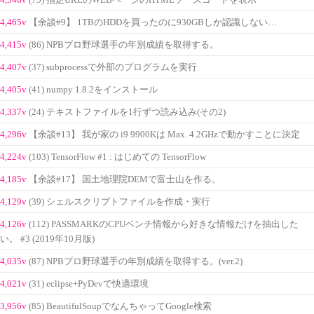
(75) 指定URLのWEBページのHTMLソースコードを表示
4,465v
【余談#9】 1TBのHDDを買ったのに930GBしか認識しない…
4,415v
(86) NPBプロ野球選手の年別成績を取得する。
4,407v
(37) subprocessで外部のプログラムを実行
4,405v
(41) numpy 1.8.2をインストール
4,337v
(24) テキストファイルを1行ずつ読み込み(その2)
4,296v
【余談#13】 我が家の i9 9900Kは Max. 4.2GHzで動かすことに決定
4,224v
(103) TensorFlow #1 : はじめての TensorFlow
4,185v
【余談#17】 国土地理院DEMで富士山を作る。
4,129v
(39) シェルスクリプトファイルを作成・実行
4,126v
(112) PASSMARKのCPUベンチ情報から好きな情報だけを抽出した
い。 #3 (2019年10月版)
4,035v
(87) NPBプロ野球選手の年別成績を取得する。(ver.2)
4,021v
(31) eclipse+PyDevで快適環境
3,956v
(85) BeautifulSoupでなんちゃってGoogle検索