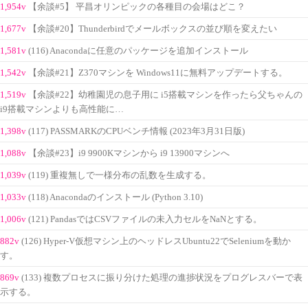
1,954v
【余談#5】 平昌オリンピックの各種目の会場はどこ？
1,677v
【余談#20】Thunderbirdでメールボックスの並び順を変えたい
1,581v
(116) Anacondaに任意のパッケージを追加インストール
1,542v
【余談#21】Z370マシンを Windows11に無料アップデートする。
1,519v
【余談#22】幼稚園児の息子用に i5搭載マシンを作ったら父ちゃんの
i9搭載マシンよりも高性能に…
1,398v
(117) PASSMARKのCPUベンチ情報 (2023年3月31日版)
1,088v
【余談#23】i9 9900Kマシンから i9 13900マシンへ
1,039v
(119) 重複無しで一様分布の乱数を生成する。
1,033v
(118) Anacondaのインストール (Python 3.10)
1,006v
(121) PandasではCSVファイルの未入力セルをNaNとする。
882v
(126) Hyper-V仮想マシン上のヘッドレスUbuntu22でSeleniumを動か
す。
869v
(133) 複数プロセスに振り分けた処理の進捗状況をプログレスバーで表
示する。