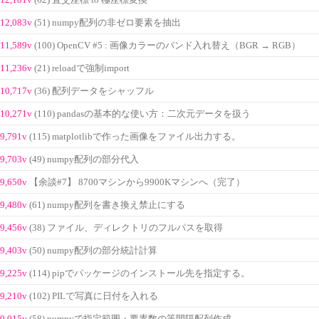
(62) 直交座標 to 極座標変換
12,083v
(51) numpy配列の非ゼロ要素を抽出
11,589v
(100) OpenCV #5 : 画像カラーのバンド入れ替え（BGR → RGB）
11,236v
(21) reloadで強制import
10,717v
(36) 配列データをシャッフル
10,271v
(110) pandasの基本的な使い方：二次元データを扱う
9,791v
(115) matplotlibで作った画像をファイル出力する。
9,703v
(49) numpy配列の部分代入
9,650v
【余談#7】 8700マシンから9900Kマシンへ（完了）
9,480v
(61) numpy配列を書き換え禁止にする
9,456v
(38) ファイル、ディレクトリのフルパスを取得
9,403v
(50) numpy配列の部分統計計算
9,225v
(114) pipでパッケージのインストール先を指定する。
9,210v
(102) PILで写真に日付を入れる
9,015v