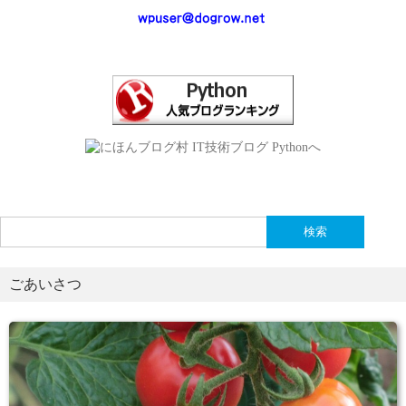
検
索:
ごあいさつ