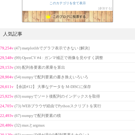
このカテゴリを全て表示
参加する
このブログに投票する
人気記事
79,254v
(47) matplotlibでグラフ表示できない [解決]
29,548v
(99) OpenCV #4 : ガンマ補正で画像を見やすく調整
29,153v
(30) 配列各要素の累乗を算出
28,904v
(54) numpyで配列要素の書き換えいろいろ
26,611v
【余談#12】 大事なデータを M-DISCに保存
25,925v
(63) numpyでソート後配列のインデックスを取得
24,705v
(73) WEBブラウザ経由でPythonスクリプトを実行
22,493v
(67) numpyで配列要素の積
20,486v
(32) maxとargmax
20,129v