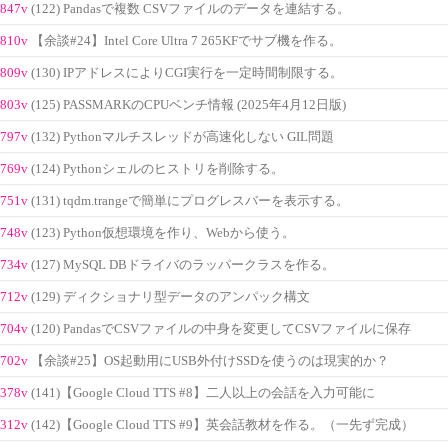
847v
(122) Pandasで複数 CSVファイルのデータを連結する。
810v
【余談#24】Intel Core Ultra 7 265KFでサブ機を作る。
809v
(130) IPアドレスによりCGI実行を一定時間制限する。
803v
(125) PASSMARKのCPUベンチ情報 (2025年4月12日版)
797v
(132) Pythonマルチスレッドが高速化しない GIL問題
769v
(124) Pythonシェルのヒストリを削除する。
751v
(131) tqdm.trangeで簡単にプログレスバーを表示する。
748v
(123) Python仮想環境を作り、Webから使う。
734v
(127) MySQL DBドライバのラッパークラスを作る。
712v
(129) ディクショナリ型データのアンパック構文
704v
(120) PandasでCSVファイルの中身を変更してCSVファイルに保存
702v
【余談#25】OS起動用にUSB外付けSSDを使うのは現実的か？
378v
(141)【Google Cloud TTS #8】二人以上の会話を入力可能に
312v
(142)【Google Cloud TTS #9】英会話教材を作る。（一先ず完成）