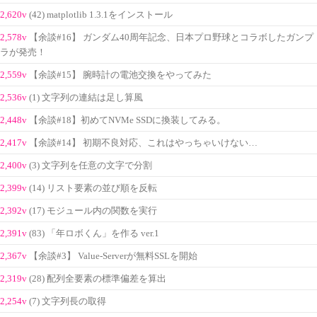
2,620v
(42) matplotlib 1.3.1をインストール
2,578v
【余談#16】 ガンダム40周年記念、日本プロ野球とコラボしたガンプ
ラが発売！
2,559v
【余談#15】 腕時計の電池交換をやってみた
2,536v
(1) 文字列の連結は足し算風
2,448v
【余談#18】初めてNVMe SSDに換装してみる。
2,417v
【余談#14】 初期不良対応、これはやっちゃいけない…
2,400v
(3) 文字列を任意の文字で分割
2,399v
(14) リスト要素の並び順を反転
2,392v
(17) モジュール内の関数を実行
2,391v
(83) 「年ロボくん」を作る ver.1
2,367v
【余談#3】 Value-Serverが無料SSLを開始
2,319v
(28) 配列全要素の標準偏差を算出
2,254v
(7) 文字列長の取得