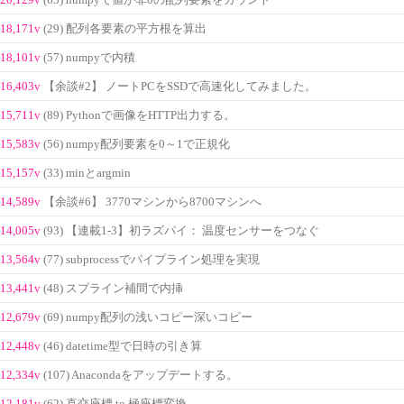
(65) numpyで値が非0の配列要素をカウント
18,171v
(29) 配列各要素の平方根を算出
18,101v
(57) numpyで内積
16,403v
【余談#2】 ノートPCをSSDで高速化してみました。
15,711v
(89) Pythonで画像をHTTP出力する。
15,583v
(56) numpy配列要素を0～1で正規化
15,157v
(33) minとargmin
14,589v
【余談#6】 3770マシンから8700マシンへ
14,005v
(93) 【連載1-3】初ラズパイ： 温度センサーをつなぐ
13,564v
(77) subprocessでパイプライン処理を実現
13,441v
(48) スプライン補間で内挿
12,679v
(69) numpy配列の浅いコピー深いコピー
12,448v
(46) datetime型で日時の引き算
12,334v
(107) Anacondaをアップデートする。
12,181v