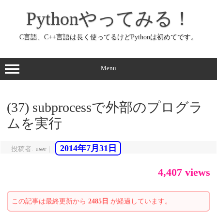
コ
ン
Pythonやってみる！
テ
ン
ツ
へ
C言語、C++言語は長く使ってるけどPythonは初めてです。
ス
キ
ッ
プ
Menu
(37) subprocessで外部のプログラ
ムを実行
2014年7月31日
投稿者:
user
|
4,407 views
この記事は最終更新から
2485日
が経過しています。