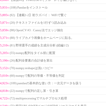
【余談#8】 Power2Go 8でブルーレイが書けない。
5,931v
(108) Pandasをインストール
5,895v
(92) 【連載1-2】初ラズパイ： WiFiで繋ぐ
5,871v
(20) テキストファイルを1行ずつ読み込み
5,859v
(98) OpenCV #3 : Canny法でエッジ抽出
5,371v
(88) ライブカメラ画像をホームページに貼る。
5,210v
(81) 野球選手の成績を主成分分析 (続編1/2)
5,205v
(55) numpy配列をタイル状に配置
5,196v
(26) 配列全要素の合計値を算出
5,152v
(70) numpy.reshapeは浅いコピー
5,010v
(60) numpyで配列の等価・不等価を判定
4,923v
(109) pandasの基本的な使い方：一次元データを扱う
4,818v
(22) numpyで配列の足し算・引き算
4,722v
(72) multiprocessingでマルチプロセス処理
4,546v