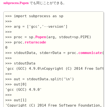
subprocess.Popen
でも同じことができる。
>>> import subprocess as sp

>>>

>>> arg = ['gcc','--version']

>>>

>>> proc = sp.
Popen
(arg, stdout=sp.PIPE)

>>> proc.
returncode
0

>>> stdoutData, stderrData = proc.
communicate
()

>>>

>>> stdoutData

'gcc (GCC) 4.9.0\nCopyright (C) 2014 Free Softw
>>>

>>> out = stdoutData.split('\n')

>>> out[0]

'gcc (GCC) 4.9.0'

>>>

>>> out[1]

'Copyright (C) 2014 Free Software Foundation, In