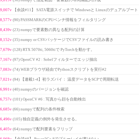
(58) numpyで指定範囲・要素数の等間隔配列作成
9,007v
【余談#11】 SATA電源スイッチで Windowsと Linuxのデュアルブート
8,577v
(90) PASSMARKのCPUベンチ情報をフィルタリング
8,439v
(23) numpyで要素数の異なる配列の計算
8,152v
(35) numpy or CSVパッケージでCSVファイルの読み書き
7,679v
(128) RTX 5070ti, 5060tiで PyTorchを動かす。
7,167v
(97) OpenCV #2 : Sobelフィルターでエッジ抽出
7,083v
(74) WEBブラウザ経由でPythonスクリプトを実行#2
7,021v
(94) 【連載1-4】初ラズパイ： 温度データをSCPで周期転送
6,991v
(40) numpyのバージョンを確認
6,757v
(101) OpenCV #6 : 写真から顔を自動検出
6,685v
(66) numpyで配列の条件検索
6,496v
(105) 独自定義の例外を発生させる。
6,405v
(64) numpyで配列要素をフリップ
6,068v