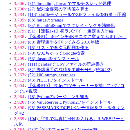
3,806v
(71) threading.Threadでマルチスレッド処理
3,796v
(27) 配列全要素の平均値を算出
3,784v
(113) zipfileモジュールでZIPファイルを解凍・圧縮
3,705v
(68) rangeとxrange
3,683v
(84) BeautifulSoupでスクレイピングを効率化
3,679v
(91) 【連載1-1】初ラズパイ： 選定＆入手編
3,638v
【余談#1】 40インチ4Kモニタに変えてみました。
3,634v
(80) 野球選手を測ってみる 2016年版
3,592v
(15) リストで多次元配列を作る
3,561v
(79) なんちゃってGoogle検索
3,409v
(53) theanoをインストール
3,394v
(111) pandasで CSVファイルの読み書き
3,392v
(82) 野球選手の成績を主成分分析 (続編2/2)
3,263v
(52) 100 numpy exercises
3,012v
(43) PIL 1.1.7をインストール
3,004v
【余談#10】 PCIeにTVチューナーを挿してパソコ
ンでTV視聴
2,964v
(78) Pythonのバージョンを知る
2,926v
(76) ValueServerにPython2.7をインストール
2,890v
(95) PASSMARKのCPUベンチ情報をフィルタリン
グ #2
2,839v
(104) 「PILで写真に日付を入れる」をWEBサービ
ス化
2,784v
(2) 文字列のフォーマットはsprintf風