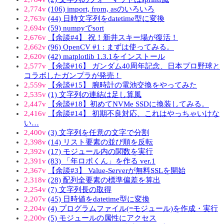
2,774v
(106) import, from, asのいろいろ
2,763v
(44) 日時文字列をdatetime型に変換
2,694v
(59) numpyでsort
2,676v
【余談#4】 祝！新井スキー場が復活！
2,662v
(96) OpenCV #1 : まずは使ってみる。
2,620v
(42) matplotlib 1.3.1をインストール
2,577v
【余談#16】 ガンダム40周年記念、日本プロ野球と
コラボしたガンプラが発売！
2,559v
【余談#15】 腕時計の電池交換をやってみた
2,535v
(1) 文字列の連結は足し算風
2,447v
【余談#18】初めてNVMe SSDに換装してみる。
2,416v
【余談#14】 初期不良対応、これはやっちゃいけな
い…
2,400v
(3) 文字列を任意の文字で分割
2,398v
(14) リスト要素の並び順を反転
2,392v
(17) モジュール内の関数を実行
2,391v
(83) 「年ロボくん」を作る ver.1
2,367v
【余談#3】 Value-Serverが無料SSLを開始
2,318v
(28) 配列全要素の標準偏差を算出
2,254v
(7) 文字列長の取得
2,207v
(45) 日時値をdatetime型に変換
2,204v
(4) プログラムファイル(=モジュール)を作成・実行
2,200v
(5) モジュールの属性にアクセス