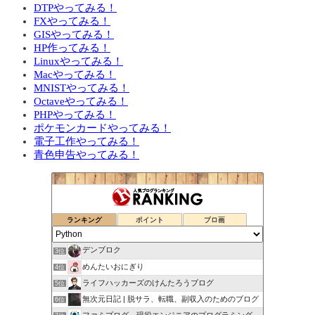
DTPやってみる！
FXやってみる！
GISやってみる！
HP作ってみる！
Linuxやってみる！
Macやってみる！
MNISTやってみる！
Octaveやってみる！
PHPやってみる！
ポケモンカードやってみる！
電子工作やってみる！
青色申告やってみる！
ランキング
ポイント
ブロ画
デンブロク
3位
めんたいおにぎり
4位
ライフハッカーズのけんたろうブログ
5位
無次元日記 | 脱サラ、転職、副収入のためのブログ
6位
ファミプログ 現役エンジニアのプログラミング入門講座