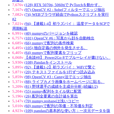
7,676v
(128) RTX 5070ti, 5060tiで PyTorchを動かす。
7,167v
(97) OpenCV #2 : Sobelフィルターでエッジ抽出
7,082v
(74) WEBブラウザ経由でPythonスクリプトを実行
#2
7,021v
(94) 【連載1-4】初ラズパイ： 温度データをSCPで
周期転送
6,991v
(40) numpyのバージョンを確認
6,757v
(101) OpenCV #6 : 写真から顔を自動検出
6,685v
(66) numpyで配列の条件検索
6,495v
(105) 独自定義の例外を発生させる。
6,405v
(64) numpyで配列要素をフリップ
6,068v
【余談#8】 Power2Go 8でブルーレイが書けない。
5,930v
(108) Pandasをインストール
5,895v
(92) 【連載1-2】初ラズパイ： WiFiで繋ぐ
5,871v
(20) テキストファイルを1行ずつ読み込み
5,859v
(98) OpenCV #3 : Canny法でエッジ抽出
5,371v
(88) ライブカメラ画像をホームページに貼る。
5,209v
(81) 野球選手の成績を主成分分析 (続編1/2)
5,204v
(55) numpy配列をタイル状に配置
5,196v
(26) 配列全要素の合計値を算出
5,147v
(70) numpy.reshapeは浅いコピー
5,010v
(60) numpyで配列の等価・不等価を判定
4,923v
(109) pandasの基本的な使い方：一次元データを扱