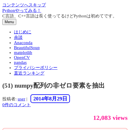
コンテンツへスキップ
Pythonやってみる！
C言語、C++言語は長く使ってるけどPythonは初めてです。
Menu
はじめに
余談
Anaconda
BeautifulSoup
matplotlib
OpenCV
pandas
プライバシーポリシー
直近ランキング
(51) numpy配列の非ゼロ要素を抽出
2014年8月29日
投稿者:
user
|
0件のコメント
12,083 views