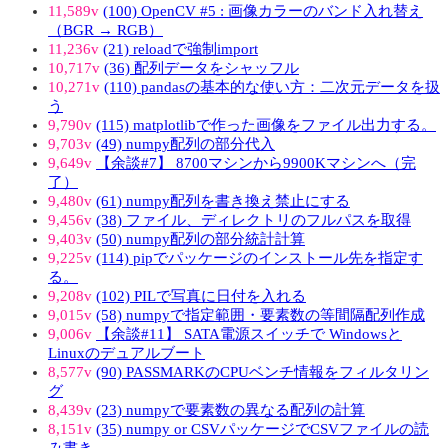
11,589v
(100) OpenCV #5 : 画像カラーのバンド入れ替え
（BGR → RGB）
11,236v
(21) reloadで強制import
10,717v
(36) 配列データをシャッフル
10,271v
(110) pandasの基本的な使い方：二次元データを扱
う
9,790v
(115) matplotlibで作った画像をファイル出力する。
9,703v
(49) numpy配列の部分代入
9,649v
【余談#7】 8700マシンから9900Kマシンへ（完
了）
9,480v
(61) numpy配列を書き換え禁止にする
9,456v
(38) ファイル、ディレクトリのフルパスを取得
9,403v
(50) numpy配列の部分統計計算
9,225v
(114) pipでパッケージのインストール先を指定す
る。
9,208v
(102) PILで写真に日付を入れる
9,015v
(58) numpyで指定範囲・要素数の等間隔配列作成
9,006v
【余談#11】 SATA電源スイッチで Windowsと
Linuxのデュアルブート
8,577v
(90) PASSMARKのCPUベンチ情報をフィルタリン
グ
8,439v
(23) numpyで要素数の異なる配列の計算
8,151v
(35) numpy or CSVパッケージでCSVファイルの読
み書き