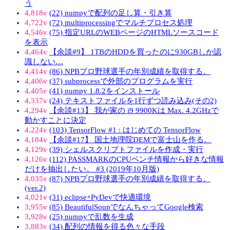
う
4,818v
(22) numpyで配列の足し算・引き算
4,722v
(72) multiprocessingでマルチプロセス処理
4,546v
(75) 指定URLのWEBページのHTMLソースコード
を表示
4,464v
【余談#9】 1TBのHDDを買ったのに930GBしか認
識しない…
4,414v
(86) NPBプロ野球選手の年別成績を取得する。
4,406v
(37) subprocessで外部のプログラムを実行
4,405v
(41) numpy 1.8.2をインストール
4,337v
(24) テキストファイルを1行ずつ読み込み(その2)
4,294v
【余談#13】 我が家の i9 9900Kは Max. 4.2GHzで
動かすことに決定
4,224v
(103) TensorFlow #1 : はじめての TensorFlow
4,184v
【余談#17】 国土地理院DEMで富士山を作る。
4,129v
(39) シェルスクリプトファイルを作成・実行
4,126v
(112) PASSMARKのCPUベンチ情報から好きな情報
だけを抽出したい。 #3 (2019年10月版)
4,035v
(87) NPBプロ野球選手の年別成績を取得する。
(ver.2)
4,021v
(31) eclipse+PyDevで快適環境
3,955v
(85) BeautifulSoupでなんちゃってGoogle検索
3,928v
(25) numpyで乱数を生成
3,883v
(34) 配列の情報を得る色々な手段