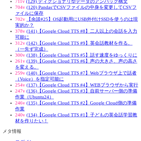
711v
(129) ディクショナリ型データのアンパック構文
704v
(120) PandasでCSVファイルの中身を変更してCSVフ
ァイルに保存
702v
【余談#25】OS起動用にUSB外付けSSDを使うのは現
実的か？
378v
(141)【Google Cloud TTS #8】二人以上の会話を入力
可能に
312v
(142)【Google Cloud TTS #9】英会話教材を作る。
（一先ず完成）
300v
(138)【Google Cloud TTS #5】話す速度をゆっくりに
261v
(139)【Google Cloud TTS #6】声の大きさ、声の高さ
を変える。
259v
(140)【Google Cloud TTS #7】Webブラウザ上で話者
（Voice）を指定可能に
254v
(137)【Google Cloud TTS #4】WEBブラウザから実行
247v
(136)【Google Cloud TTS #3】自前サーバー側の準備
作業（Ubuntu24）
246v
(135)【Google Cloud TTS #2】Google Cloud側の準備
作業
240v
(134)【Google Cloud TTS #1】子どもの英会話学習教
材を作りたい！
メタ情報