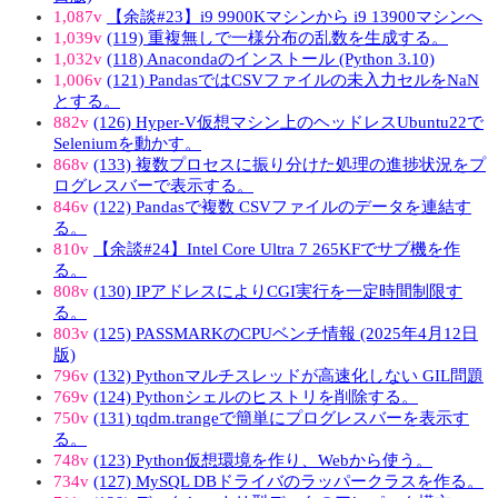
1,087v
【余談#23】i9 9900Kマシンから i9 13900マシンへ
1,039v
(119) 重複無しで一様分布の乱数を生成する。
1,032v
(118) Anacondaのインストール (Python 3.10)
1,006v
(121) PandasではCSVファイルの未入力セルをNaN
とする。
882v
(126) Hyper-V仮想マシン上のヘッドレスUbuntu22で
Seleniumを動かす。
868v
(133) 複数プロセスに振り分けた処理の進捗状況をプ
ログレスバーで表示する。
846v
(122) Pandasで複数 CSVファイルのデータを連結す
る。
810v
【余談#24】Intel Core Ultra 7 265KFでサブ機を作
る。
808v
(130) IPアドレスによりCGI実行を一定時間制限す
る。
803v
(125) PASSMARKのCPUベンチ情報 (2025年4月12日
版)
796v
(132) Pythonマルチスレッドが高速化しない GIL問題
769v
(124) Pythonシェルのヒストリを削除する。
750v
(131) tqdm.trangeで簡単にプログレスバーを表示す
る。
748v
(123) Python仮想環境を作り、Webから使う。
734v
(127) MySQL DBドライバのラッパークラスを作る。