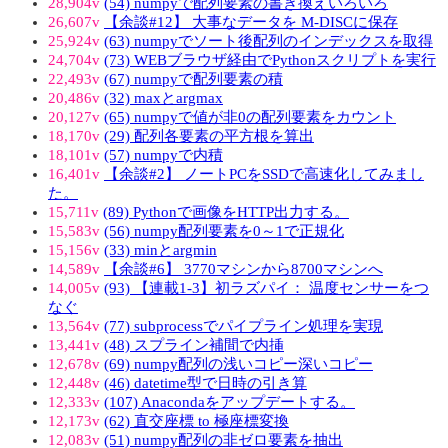
28,904v
(54) numpyで配列要素の書き換えいろいろ
26,607v
【余談#12】 大事なデータを M-DISCに保存
25,924v
(63) numpyでソート後配列のインデックスを取得
24,704v
(73) WEBブラウザ経由でPythonスクリプトを実行
22,493v
(67) numpyで配列要素の積
20,486v
(32) maxとargmax
20,127v
(65) numpyで値が非0の配列要素をカウント
18,170v
(29) 配列各要素の平方根を算出
18,101v
(57) numpyで内積
16,401v
【余談#2】 ノートPCをSSDで高速化してみまし
た。
15,711v
(89) Pythonで画像をHTTP出力する。
15,583v
(56) numpy配列要素を0～1で正規化
15,156v
(33) minとargmin
14,589v
【余談#6】 3770マシンから8700マシンへ
14,005v
(93) 【連載1-3】初ラズパイ： 温度センサーをつ
なぐ
13,564v
(77) subprocessでパイプライン処理を実現
13,441v
(48) スプライン補間で内挿
12,678v
(69) numpy配列の浅いコピー深いコピー
12,448v
(46) datetime型で日時の引き算
12,333v
(107) Anacondaをアップデートする。
12,173v
(62) 直交座標 to 極座標変換
12,083v
(51) numpy配列の非ゼロ要素を抽出