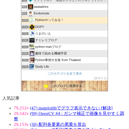
7位
tatatadrive
8位
Evolvenote
9位
Pythonやってみる！
10位
DOPY
11位
うまのいえ
12位
ナミレリブログ
13位
python-manブログ
14位
趣味で始める機械学習
15位
Python事例大全集 from Thailand
16位
Study Life
17位
このカテゴリを全て表示
参加する
このブログに投票する
人気記事
79,252v
(47) matplotlibでグラフ表示できない [解決]
29,542v
(99) OpenCV #4 : ガンマ補正で画像を見やすく調
整
29,153v
(30) 配列各要素の累乗を算出