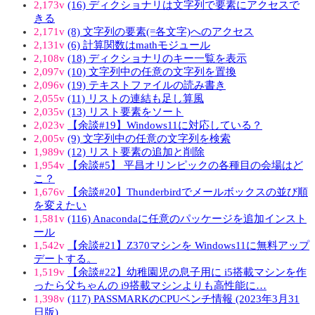
2,173v
(16) ディクショナリは文字列で要素にアクセスで
きる
2,171v
(8) 文字列の要素(=各文字)へのアクセス
2,131v
(6) 計算関数はmathモジュール
2,108v
(18) ディクショナリのキー一覧を表示
2,097v
(10) 文字列中の任意の文字列を置換
2,096v
(19) テキストファイルの読み書き
2,055v
(11) リストの連結も足し算風
2,035v
(13) リスト要素をソート
2,023v
【余談#19】Windows11に対応している？
2,005v
(9) 文字列中の任意の文字列を検索
1,989v
(12) リスト要素の追加と削除
1,954v
【余談#5】 平昌オリンピックの各種目の会場はど
こ？
1,676v
【余談#20】Thunderbirdでメールボックスの並び順
を変えたい
1,581v
(116) Anacondaに任意のパッケージを追加インスト
ール
1,542v
【余談#21】Z370マシンを Windows11に無料アップ
デートする。
1,519v
【余談#22】幼稚園児の息子用に i5搭載マシンを作
ったら父ちゃんの i9搭載マシンよりも高性能に…
1,398v
(117) PASSMARKのCPUベンチ情報 (2023年3月31
日版)