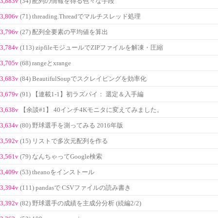
3,883v
(34) 配列の情報を得る色々な手段
3,806v
(71) threading.Threadでマルチスレッド処理
3,796v
(27) 配列全要素の平均値を算出
3,784v
(113) zipfileモジュールでZIPファイルを解凍・圧縮
3,705v
(68) rangeとxrange
3,683v
(84) BeautifulSoupでスクレイピングを効率化
3,679v
(91) 【連載1-1】初ラズパイ： 選定＆入手編
3,638v
【余談#1】 40インチ4Kモニタに変えてみました。
3,634v
(80) 野球選手を測ってみる 2016年版
3,592v
(15) リストで多次元配列を作る
3,561v
(79) なんちゃってGoogle検索
3,409v
(53) theanoをインストール
3,394v
(111) pandasで CSVファイルの読み書き
3,392v
(82) 野球選手の成績を主成分分析 (続編2/2)