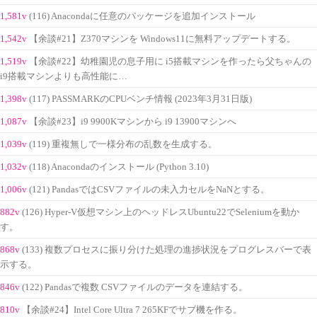
1,581v
(116) Anacondaに任意のパッケージを追加インストール
1,542v
【余談#21】Z370マシンを Windows11に無料アップデートする。
1,519v
【余談#22】幼稚園児の息子用に i5搭載マシンを作ったら父ちゃんの
i9搭載マシンよりも高性能に…
1,398v
(117) PASSMARKのCPUベンチ情報 (2023年3月31日版)
1,087v
【余談#23】i9 9900Kマシンから i9 13900マシンへ
1,039v
(119) 重複無しで一様分布の乱数を生成する。
1,032v
(118) Anacondaのインストール (Python 3.10)
1,006v
(121) PandasではCSVファイルの未入力セルをNaNとする。
882v
(126) Hyper-V仮想マシン上のヘッドレスUbuntu22でSeleniumを動か
す。
868v
(133) 複数プロセスに振り分けた処理の進捗状況をプログレスバーで表
示する。
846v
(122) Pandasで複数 CSVファイルのデータを連結する。
810v
【余談#24】Intel Core Ultra 7 265KFでサブ機を作る。