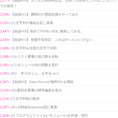
2,577v
【余談#16】 ガンダム40周年記念、日本プロ野球とコラボしたガンプ
ラが発売！
2,559v
【余談#15】 腕時計の電池交換をやってみた
2,535v
(1) 文字列の連結は足し算風
2,447v
【余談#18】初めてNVMe SSDに換装してみる。
2,416v
【余談#14】 初期不良対応、これはやっちゃいけない…
2,400v
(3) 文字列を任意の文字で分割
2,398v
(14) リスト要素の並び順を反転
2,392v
(17) モジュール内の関数を実行
2,391v
(83) 「年ロボくん」を作る ver.1
2,367v
【余談#3】 Value-Serverが無料SSLを開始
2,318v
(28) 配列全要素の標準偏差を算出
2,254v
(7) 文字列長の取得
2,207v
(45) 日時値をdatetime型に変換
2,204v
(4) プログラムファイル(=モジュール)を作成・実行