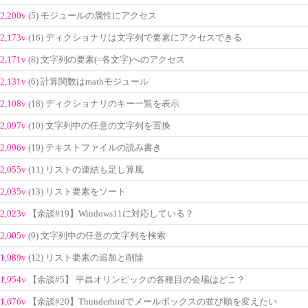
2,200v
(5) モジュールの属性にアクセス
2,173v
(16) ディクショナリは文字列で要素にアクセスできる
2,171v
(8) 文字列の要素(=各文字)へのアクセス
2,131v
(6) 計算関数はmathモジュール
2,108v
(18) ディクショナリのキー一覧を表示
2,097v
(10) 文字列中の任意の文字列を置換
2,096v
(19) テキストファイルの読み書き
2,055v
(11) リストの連結も足し算風
2,035v
(13) リスト要素をソート
2,023v
【余談#19】Windows11に対応している？
2,005v
(9) 文字列中の任意の文字列を検索
1,989v
(12) リスト要素の追加と削除
1,954v
【余談#5】 平昌オリンピックの各種目の会場はどこ？
1,676v
【余談#20】Thunderbirdでメールボックスの並び順を変えたい