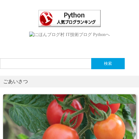
検
索:
ごあいさつ