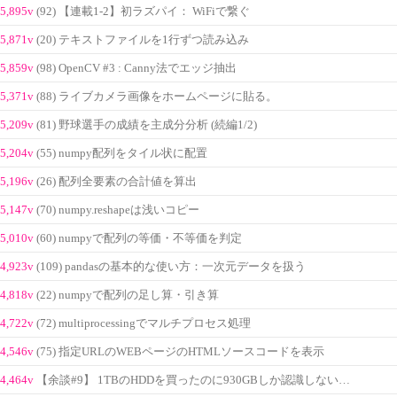
5,895v
(92) 【連載1-2】初ラズパイ： WiFiで繋ぐ
5,871v
(20) テキストファイルを1行ずつ読み込み
5,859v
(98) OpenCV #3 : Canny法でエッジ抽出
5,371v
(88) ライブカメラ画像をホームページに貼る。
5,209v
(81) 野球選手の成績を主成分分析 (続編1/2)
5,204v
(55) numpy配列をタイル状に配置
5,196v
(26) 配列全要素の合計値を算出
5,147v
(70) numpy.reshapeは浅いコピー
5,010v
(60) numpyで配列の等価・不等価を判定
4,923v
(109) pandasの基本的な使い方：一次元データを扱う
4,818v
(22) numpyで配列の足し算・引き算
4,722v
(72) multiprocessingでマルチプロセス処理
4,546v
(75) 指定URLのWEBページのHTMLソースコードを表示
4,464v
【余談#9】 1TBのHDDを買ったのに930GBしか認識しない…