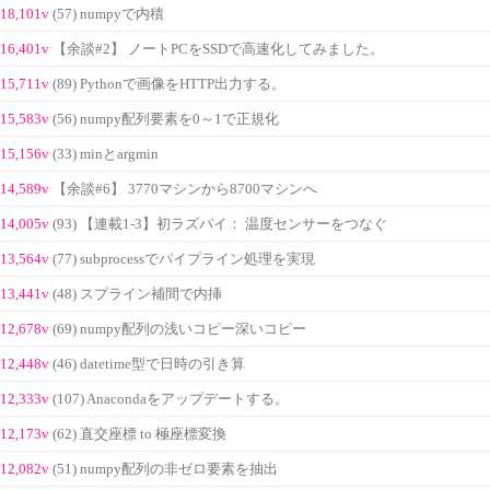
18,101v
(57) numpyで内積
16,401v
【余談#2】 ノートPCをSSDで高速化してみました。
15,711v
(89) Pythonで画像をHTTP出力する。
15,583v
(56) numpy配列要素を0～1で正規化
15,156v
(33) minとargmin
14,589v
【余談#6】 3770マシンから8700マシンへ
14,005v
(93) 【連載1-3】初ラズパイ： 温度センサーをつなぐ
13,564v
(77) subprocessでパイプライン処理を実現
13,441v
(48) スプライン補間で内挿
12,678v
(69) numpy配列の浅いコピー深いコピー
12,448v
(46) datetime型で日時の引き算
12,333v
(107) Anacondaをアップデートする。
12,173v
(62) 直交座標 to 極座標変換
12,082v
(51) numpy配列の非ゼロ要素を抽出