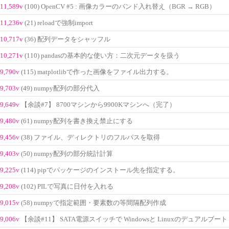
11,589v
(100) OpenCV #5 : 画像カラーのバンド入れ替え（BGR → RGB）
11,236v
(21) reloadで強制import
10,717v
(36) 配列データをシャッフル
10,271v
(110) pandasの基本的な使い方：二次元データを扱う
9,790v
(115) matplotlibで作った画像をファイル出力する。
9,703v
(49) numpy配列の部分代入
9,649v
【余談#7】 8700マシンから9900Kマシンへ（完了）
9,480v
(61) numpy配列を書き換え禁止にする
9,456v
(38) ファイル、ディレクトリのフルパスを取得
9,403v
(50) numpy配列の部分統計計算
9,225v
(114) pipでパッケージのインストール先を指定する。
9,208v
(102) PILで写真に日付を入れる
9,015v
(58) numpyで指定範囲・要素数の等間隔配列作成
9,006v
【余談#11】 SATA電源スイッチで Windowsと Linuxのデュアルブート