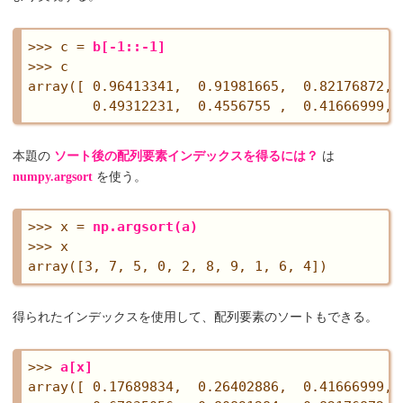
>>> c = 
b[-1::-1]
>>> c

array([ 0.96413341,  0.91981665,  0.82176872, 
本題の
ソート後の配列要素インデックスを得るには？
は
numpy.argsort
を使う。
>>> x = 
np.argsort(a)
>>> x

得られたインデックスを使用して、配列要素のソートもできる。
>>> 
a[x]
array([ 0.17689834,  0.26402886,  0.41666999, 