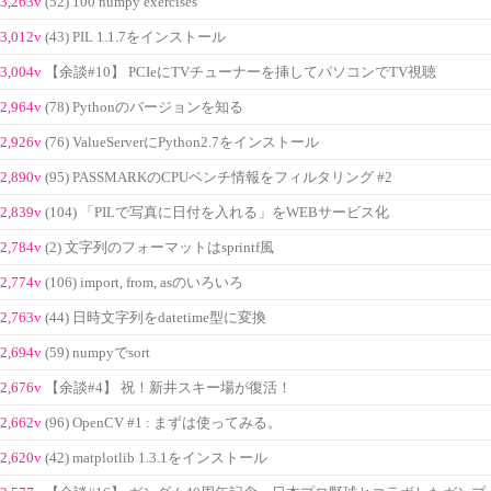
3,263v
(52) 100 numpy exercises
3,012v
(43) PIL 1.1.7をインストール
3,004v
【余談#10】 PCIeにTVチューナーを挿してパソコンでTV視聴
2,964v
(78) Pythonのバージョンを知る
2,926v
(76) ValueServerにPython2.7をインストール
2,890v
(95) PASSMARKのCPUベンチ情報をフィルタリング #2
2,839v
(104) 「PILで写真に日付を入れる」をWEBサービス化
2,784v
(2) 文字列のフォーマットはsprintf風
2,774v
(106) import, from, asのいろいろ
2,763v
(44) 日時文字列をdatetime型に変換
2,694v
(59) numpyでsort
2,676v
【余談#4】 祝！新井スキー場が復活！
2,662v
(96) OpenCV #1 : まずは使ってみる。
2,620v
(42) matplotlib 1.3.1をインストール