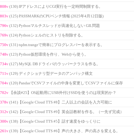
808v
(130) IPアドレスによりCGI実行を一定時間制限する。
803v
(125) PASSMARKのCPUベンチ情報 (2025年4月12日版)
796v
(132) Pythonマルチスレッドが高速化しない GIL問題
769v
(124) Pythonシェルのヒストリを削除する。
750v
(131) tqdm.trangeで簡単にプログレスバーを表示する。
748v
(123) Python仮想環境を作り、Webから使う。
734v
(127) MySQL DBドライバのラッパークラスを作る。
711v
(129) ディクショナリ型データのアンパック構文
704v
(120) PandasでCSVファイルの中身を変更してCSVファイルに保存
702v
【余談#25】OS起動用にUSB外付けSSDを使うのは現実的か？
378v
(141)【Google Cloud TTS #8】二人以上の会話を入力可能に
312v
(142)【Google Cloud TTS #9】英会話教材を作る。（一先ず完成）
300v
(138)【Google Cloud TTS #5】話す速度をゆっくりに
261v
(139)【Google Cloud TTS #6】声の大きさ、声の高さを変える。