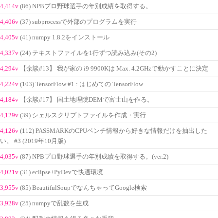
4,414v
(86) NPBプロ野球選手の年別成績を取得する。
4,406v
(37) subprocessで外部のプログラムを実行
4,405v
(41) numpy 1.8.2をインストール
4,337v
(24) テキストファイルを1行ずつ読み込み(その2)
4,294v
【余談#13】 我が家の i9 9900Kは Max. 4.2GHzで動かすことに決定
4,224v
(103) TensorFlow #1 : はじめての TensorFlow
4,184v
【余談#17】 国土地理院DEMで富士山を作る。
4,129v
(39) シェルスクリプトファイルを作成・実行
4,126v
(112) PASSMARKのCPUベンチ情報から好きな情報だけを抽出した
い。 #3 (2019年10月版)
4,035v
(87) NPBプロ野球選手の年別成績を取得する。(ver.2)
4,021v
(31) eclipse+PyDevで快適環境
3,955v
(85) BeautifulSoupでなんちゃってGoogle検索
3,928v
(25) numpyで乱数を生成