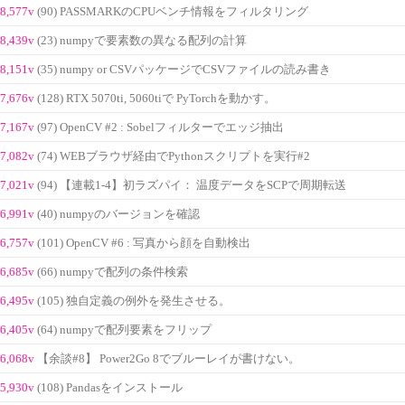
8,577v
(90) PASSMARKのCPUベンチ情報をフィルタリング
8,439v
(23) numpyで要素数の異なる配列の計算
8,151v
(35) numpy or CSVパッケージでCSVファイルの読み書き
7,676v
(128) RTX 5070ti, 5060tiで PyTorchを動かす。
7,167v
(97) OpenCV #2 : Sobelフィルターでエッジ抽出
7,082v
(74) WEBブラウザ経由でPythonスクリプトを実行#2
7,021v
(94) 【連載1-4】初ラズパイ： 温度データをSCPで周期転送
6,991v
(40) numpyのバージョンを確認
6,757v
(101) OpenCV #6 : 写真から顔を自動検出
6,685v
(66) numpyで配列の条件検索
6,495v
(105) 独自定義の例外を発生させる。
6,405v
(64) numpyで配列要素をフリップ
6,068v
【余談#8】 Power2Go 8でブルーレイが書けない。
5,930v
(108) Pandasをインストール