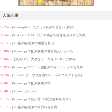
このブログに投票する
人気記事
79,252v
(47) matplotlibでグラフ表示できない [解決]
29,542v
(99) OpenCV #4 : ガンマ補正で画像を見やすく調整
29,153v
(30) 配列各要素の累乗を算出
28,904v
(54) numpyで配列要素の書き換えいろいろ
26,607v
【余談#12】 大事なデータを M-DISCに保存
25,924v
(63) numpyでソート後配列のインデックスを取得
24,704v
(73) WEBブラウザ経由でPythonスクリプトを実行
22,493v
(67) numpyで配列要素の積
20,486v
(32) maxとargmax
20,127v
(65) numpyで値が非0の配列要素をカウント
18,170v
(29) 配列各要素の平方根を算出