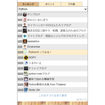
ランキング
ポイント
ブロ画
デンブロク
3位
めんたいおにぎり
4位
ライフハッカーズのけんたろうブログ
5位
無次元日記 | 脱サラ、転職、副収入のためのブログ
6位
ファミプログ 現役エンジニアのプログラミング入門講座
7位
tatatadrive
8位
Evolvenote
9位
Pythonやってみる！
10位
DOPY
11位
うまのいえ
12位
ナミレリブログ
13位
python-manブログ
14位
趣味で始める機械学習
15位
Python事例大全集 from Thailand
16位
Study Life
17位
このカテゴリを全て表示
参加する