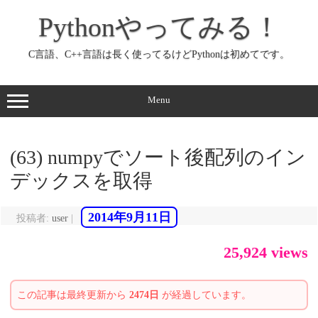
コ
ン
Pythonやってみる！
テ
ン
ツ
へ
C言語、C++言語は長く使ってるけどPythonは初めてです。
ス
キ
ッ
プ
Menu
(63) numpyでソート後配列のイン
デックスを取得
2014年9月11日
投稿者:
user
|
25,924 views
この記事は最終更新から
2474日
が経過しています。