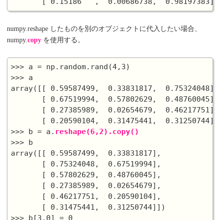
numpy.reshape したものを別のオブジェクトに代入したい場合、
numpy.
copy
を使用する。
>>> a = np.random.rand(4,3)

>>> a

array([[ 0.59587499,  0.33831817,  0.75324048],

       [ 0.67519994,  0.57802629,  0.48760045],

       [ 0.27385989,  0.02654679,  0.46217751],

       [ 0.20590104,  0.31475441,  0.31250744]])
>>> b = a.
reshape(6,2).copy()
>>> b

array([[ 0.59587499,  0.33831817],

       [ 0.75324048,  0.67519994],

       [ 0.57802629,  0.48760045],

       [ 0.27385989,  0.02654679],

       [ 0.46217751,  0.20590104],

       [ 0.31475441,  0.31250744]])

>>> b[3,0] = 0
