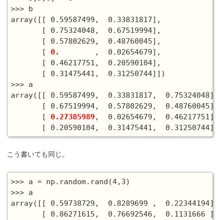
>>> b

array([[ 0.59587499,  0.33831817],

       [ 0.75324048,  0.67519994],

       [ 0.57802629,  0.48760045],

       [ 
0.
        ,  0.02654679],

       [ 0.46217751,  0.20590104],

       [ 0.31475441,  0.31250744]])

>>> a

array([[ 0.59587499,  0.33831817,  0.75324048],

       [ 0.67519994,  0.57802629,  0.48760045],

       [ 
0.27385989
,  0.02654679,  0.46217751],

こう書いても同じ。
>>> a = np.random.rand(4,3)

>>> a

array([[ 0.59738729,  0.8289699 ,  0.22344194],

       [ 0.86271615,  0.76692546,  0.1131666 ],
