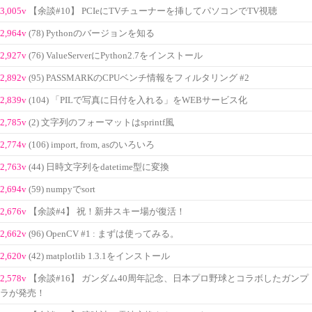
3,005v
【余談#10】 PCIeにTVチューナーを挿してパソコンでTV視聴
2,964v
(78) Pythonのバージョンを知る
2,927v
(76) ValueServerにPython2.7をインストール
2,892v
(95) PASSMARKのCPUベンチ情報をフィルタリング #2
2,839v
(104) 「PILで写真に日付を入れる」をWEBサービス化
2,785v
(2) 文字列のフォーマットはsprintf風
2,774v
(106) import, from, asのいろいろ
2,763v
(44) 日時文字列をdatetime型に変換
2,694v
(59) numpyでsort
2,676v
【余談#4】 祝！新井スキー場が復活！
2,662v
(96) OpenCV #1 : まずは使ってみる。
2,620v
(42) matplotlib 1.3.1をインストール
2,578v
【余談#16】 ガンダム40周年記念、日本プロ野球とコラボしたガンプ
ラが発売！