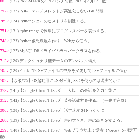
803v
(125) PASSMARKのCPUベンチ情報 (2025年4月12日版)
797v
(132) Pythonマルチスレッドが高速化しない GIL問題
769v
(124) Pythonシェルのヒストリを削除する。
751v
(131) tqdm.trangeで簡単にプログレスバーを表示する。
748v
(123) Python仮想環境を作り、Webから使う。
734v
(127) MySQL DBドライバのラッパークラスを作る。
712v
(129) ディクショナリ型データのアンパック構文
705v
(120) PandasでCSVファイルの中身を変更してCSVファイルに保存
702v
【余談#25】OS起動用にUSB外付けSSDを使うのは現実的か？
378v
(141)【Google Cloud TTS #8】二人以上の会話を入力可能に
312v
(142)【Google Cloud TTS #9】英会話教材を作る。（一先ず完成）
300v
(138)【Google Cloud TTS #5】話す速度をゆっくりに
266v
(139)【Google Cloud TTS #6】声の大きさ、声の高さを変える。
259v
(140)【Google Cloud TTS #7】Webブラウザ上で話者（Voice）を指定可
能に