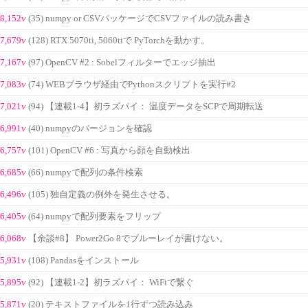
8,152v
(35) numpy or CSVパッケージでCSVファイルの読み書き
7,679v
(128) RTX 5070ti, 5060tiで PyTorchを動かす。
7,167v
(97) OpenCV #2 : Sobelフィルターでエッジ抽出
7,083v
(74) WEBブラウザ経由でPythonスクリプトを実行#2
7,021v
(94) 【連載1-4】初ラズパイ： 温度データをSCPで周期転送
6,991v
(40) numpyのバージョンを確認
6,757v
(101) OpenCV #6 : 写真から顔を自動検出
6,685v
(66) numpyで配列の条件検索
6,496v
(105) 独自定義の例外を発生させる。
6,405v
(64) numpyで配列要素をフリップ
6,068v
【余談#8】 Power2Go 8でブルーレイが書けない。
5,931v
(108) Pandasをインストール
5,895v
(92) 【連載1-2】初ラズパイ： WiFiで繋ぐ
5,871v
(20) テキストファイルを1行ずつ読み込み