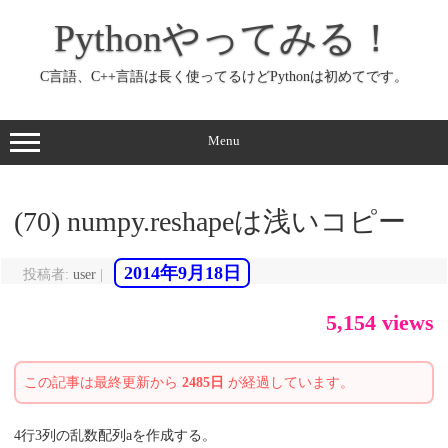
コ
ン
Pythonやってみる！
テ
ン
ツ
へ
C言語、C++言語は長く使ってるけどPythonは初めてです。
ス
キ
ッ
プ
Menu
(70) numpy.reshapeは浅いコピー
2014年9月18日
投稿者:
user
|
5,154 views
この記事は最終更新から
2485日
が経過しています。
4行3列の乱数配列aを作成する。