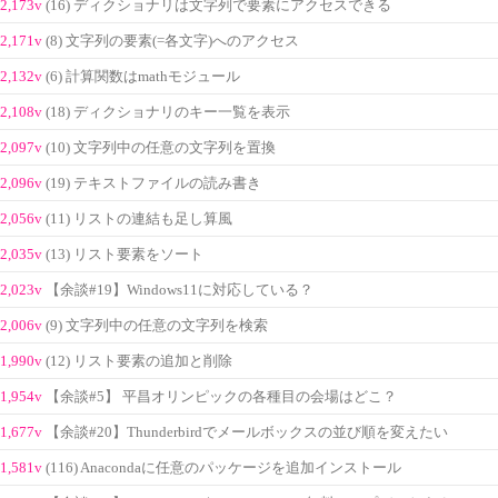
2,173v
(16) ディクショナリは文字列で要素にアクセスできる
2,171v
(8) 文字列の要素(=各文字)へのアクセス
2,132v
(6) 計算関数はmathモジュール
2,108v
(18) ディクショナリのキー一覧を表示
2,097v
(10) 文字列中の任意の文字列を置換
2,096v
(19) テキストファイルの読み書き
2,056v
(11) リストの連結も足し算風
2,035v
(13) リスト要素をソート
2,023v
【余談#19】Windows11に対応している？
2,006v
(9) 文字列中の任意の文字列を検索
1,990v
(12) リスト要素の追加と削除
1,954v
【余談#5】 平昌オリンピックの各種目の会場はどこ？
1,677v
【余談#20】Thunderbirdでメールボックスの並び順を変えたい
1,581v
(116) Anacondaに任意のパッケージを追加インストール