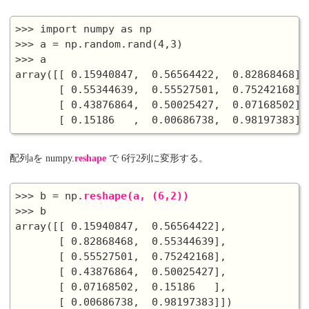
>>> import numpy as np

>>> a = np.random.rand(4,3)

>>> a

array([[ 0.15940847,  0.56564422,  0.82868468],

       [ 0.55344639,  0.55527501,  0.75242168],

       [ 0.43876864,  0.50025427,  0.07168502],

配列aを numpy.
reshape
で 6行2列に変形する。
>>> b = np.
reshape(a, (6,2))
>>> b

array([[ 0.15940847,  0.56564422],

       [ 0.82868468,  0.55344639],

       [ 0.55527501,  0.75242168],

       [ 0.43876864,  0.50025427],

       [ 0.07168502,  0.15186   ],
