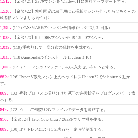
1,542v
【余談#21】Z370マシンを Windows11に無料アップデートする。
1,520v
【余談#22】幼稚園児の息子用に i5搭載マシンを作ったら父ちゃんの
i9搭載マシンよりも高性能に…
1,399v
(117) PASSMARKのCPUベンチ情報 (2023年3月31日版)
1,088v
【余談#23】i9 9900Kマシンから i9 13900マシンへ
1,039v
(119) 重複無しで一様分布の乱数を生成する。
1,033v
(118) Anacondaのインストール (Python 3.10)
1,006v
(121) PandasではCSVファイルの未入力セルをNaNとする。
882v
(126) Hyper-V仮想マシン上のヘッドレスUbuntu22でSeleniumを動か
す。
869v
(133) 複数プロセスに振り分けた処理の進捗状況をプログレスバーで表
示する。
847v
(122) Pandasで複数 CSVファイルのデータを連結する。
810v
【余談#24】Intel Core Ultra 7 265KFでサブ機を作る。
809v
(130) IPアドレスによりCGI実行を一定時間制限する。