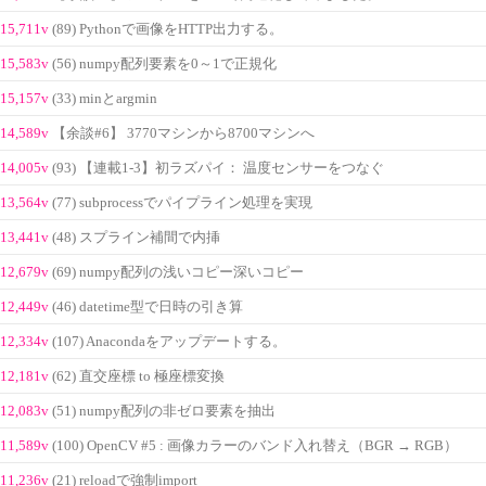
15,711v
(89) Pythonで画像をHTTP出力する。
15,583v
(56) numpy配列要素を0～1で正規化
15,157v
(33) minとargmin
14,589v
【余談#6】 3770マシンから8700マシンへ
14,005v
(93) 【連載1-3】初ラズパイ： 温度センサーをつなぐ
13,564v
(77) subprocessでパイプライン処理を実現
13,441v
(48) スプライン補間で内挿
12,679v
(69) numpy配列の浅いコピー深いコピー
12,449v
(46) datetime型で日時の引き算
12,334v
(107) Anacondaをアップデートする。
12,181v
(62) 直交座標 to 極座標変換
12,083v
(51) numpy配列の非ゼロ要素を抽出
11,589v
(100) OpenCV #5 : 画像カラーのバンド入れ替え（BGR → RGB）
11,236v
(21) reloadで強制import