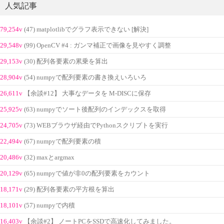
人気記事
79,254v
(47) matplotlibでグラフ表示できない [解決]
29,548v
(99) OpenCV #4 : ガンマ補正で画像を見やすく調整
29,153v
(30) 配列各要素の累乗を算出
28,904v
(54) numpyで配列要素の書き換えいろいろ
26,611v
【余談#12】 大事なデータを M-DISCに保存
25,925v
(63) numpyでソート後配列のインデックスを取得
24,705v
(73) WEBブラウザ経由でPythonスクリプトを実行
22,494v
(67) numpyで配列要素の積
20,486v
(32) maxとargmax
20,129v
(65) numpyで値が非0の配列要素をカウント
18,171v
(29) 配列各要素の平方根を算出
18,101v
(57) numpyで内積
16,403v
【余談#2】 ノートPCをSSDで高速化してみました。