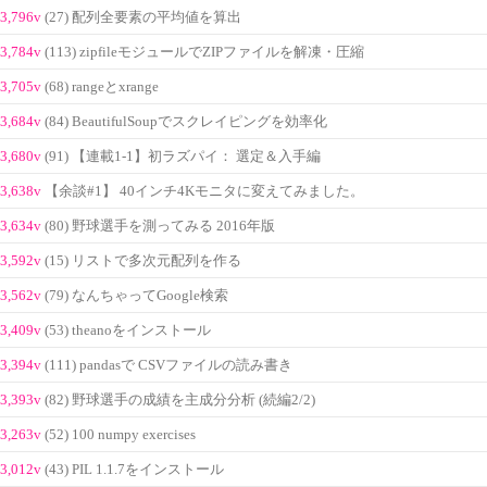
3,796v
(27) 配列全要素の平均値を算出
3,784v
(113) zipfileモジュールでZIPファイルを解凍・圧縮
3,705v
(68) rangeとxrange
3,684v
(84) BeautifulSoupでスクレイピングを効率化
3,680v
(91) 【連載1-1】初ラズパイ： 選定＆入手編
3,638v
【余談#1】 40インチ4Kモニタに変えてみました。
3,634v
(80) 野球選手を測ってみる 2016年版
3,592v
(15) リストで多次元配列を作る
3,562v
(79) なんちゃってGoogle検索
3,409v
(53) theanoをインストール
3,394v
(111) pandasで CSVファイルの読み書き
3,393v
(82) 野球選手の成績を主成分分析 (続編2/2)
3,263v
(52) 100 numpy exercises
3,012v
(43) PIL 1.1.7をインストール