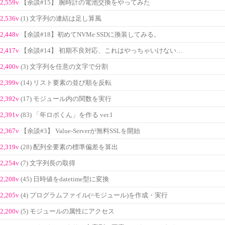
2,559v
【余談#15】 腕時計の電池交換をやってみた
2,536v
(1) 文字列の連結は足し算風
2,448v
【余談#18】初めてNVMe SSDに換装してみる。
2,417v
【余談#14】 初期不良対応、これはやっちゃいけない…
2,400v
(3) 文字列を任意の文字で分割
2,399v
(14) リスト要素の並び順を反転
2,392v
(17) モジュール内の関数を実行
2,391v
(83) 「年ロボくん」を作る ver.1
2,367v
【余談#3】 Value-Serverが無料SSLを開始
2,319v
(28) 配列全要素の標準偏差を算出
2,254v
(7) 文字列長の取得
2,208v
(45) 日時値をdatetime型に変換
2,205v
(4) プログラムファイル(=モジュール)を作成・実行
2,200v
(5) モジュールの属性にアクセス