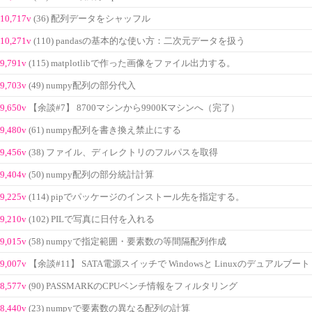
10,717v
(36) 配列データをシャッフル
10,271v
(110) pandasの基本的な使い方：二次元データを扱う
9,791v
(115) matplotlibで作った画像をファイル出力する。
9,703v
(49) numpy配列の部分代入
9,650v
【余談#7】 8700マシンから9900Kマシンへ（完了）
9,480v
(61) numpy配列を書き換え禁止にする
9,456v
(38) ファイル、ディレクトリのフルパスを取得
9,404v
(50) numpy配列の部分統計計算
9,225v
(114) pipでパッケージのインストール先を指定する。
9,210v
(102) PILで写真に日付を入れる
9,015v
(58) numpyで指定範囲・要素数の等間隔配列作成
9,007v
【余談#11】 SATA電源スイッチで Windowsと Linuxのデュアルブート
8,577v
(90) PASSMARKのCPUベンチ情報をフィルタリング
8,440v
(23) numpyで要素数の異なる配列の計算