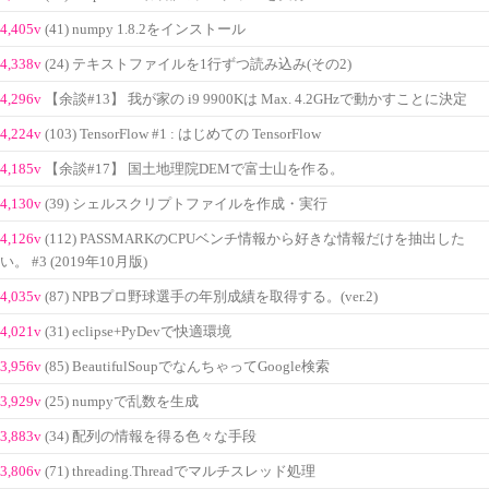
4,405v
(41) numpy 1.8.2をインストール
4,338v
(24) テキストファイルを1行ずつ読み込み(その2)
4,296v
【余談#13】 我が家の i9 9900Kは Max. 4.2GHzで動かすことに決定
4,224v
(103) TensorFlow #1 : はじめての TensorFlow
4,185v
【余談#17】 国土地理院DEMで富士山を作る。
4,130v
(39) シェルスクリプトファイルを作成・実行
4,126v
(112) PASSMARKのCPUベンチ情報から好きな情報だけを抽出した
い。 #3 (2019年10月版)
4,035v
(87) NPBプロ野球選手の年別成績を取得する。(ver.2)
4,021v
(31) eclipse+PyDevで快適環境
3,956v
(85) BeautifulSoupでなんちゃってGoogle検索
3,929v
(25) numpyで乱数を生成
3,883v
(34) 配列の情報を得る色々な手段
3,806v
(71) threading.Threadでマルチスレッド処理