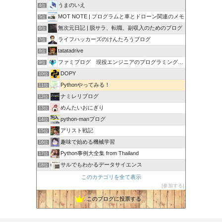
うまのいえ
4位
MOT NOTE | プログラムと車とドローン関連のメモ
5位
無次元日記 | 脱サラ、転職、副収入のためのブログ
6位
ライフハッカーズのけんたろうブログ
7位
tatatadrive
8位
ファミプログ 現役エンジニアのプログラミング入門講座
9位
DOPY
10位
Pythonやってみる！
11位
ナミレリブログ
12位
めんたいおにぎり
13位
python-manブログ
14位
アリスト戦記
15位
趣味で始める機械学習
16位
Python事例大全集 from Thailand
17位
サルでもわかるデータサイエンス
18位
このカテゴリを全て表示
参加する
このブログに投票する