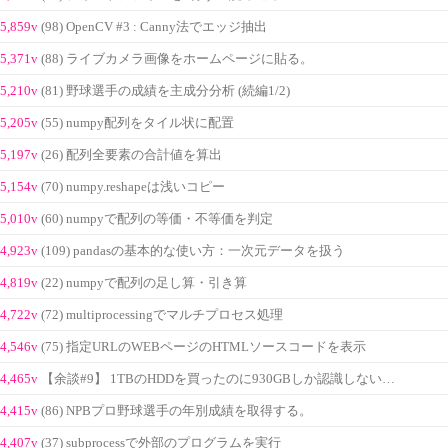
5,859v
(98) OpenCV #3 : Canny法でエッジ抽出
5,371v
(88) ライブカメラ画像をホームページに貼る。
5,210v
(81) 野球選手の成績を主成分分析 (続編1/2)
5,205v
(55) numpy配列をタイル状に配置
5,197v
(26) 配列全要素の合計値を算出
5,154v
(70) numpy.reshapeは浅いコピー
5,010v
(60) numpyで配列の等価・不等価を判定
4,923v
(109) pandasの基本的な使い方：一次元データを扱う
4,819v
(22) numpyで配列の足し算・引き算
4,722v
(72) multiprocessingでマルチプロセス処理
4,546v
(75) 指定URLのWEBページのHTMLソースコードを表示
4,465v
【余談#9】 1TBのHDDを買ったのに930GBしか認識しない…
4,415v
(86) NPBプロ野球選手の年別成績を取得する。
4,407v
(37) subprocessで外部のプログラムを実行