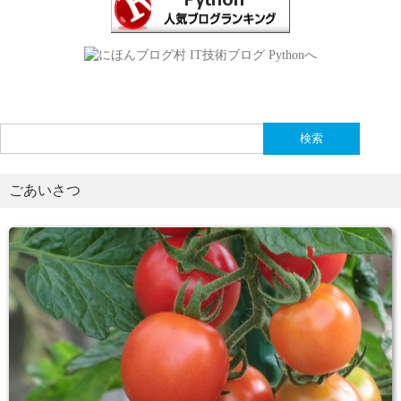
検
索:
ごあいさつ