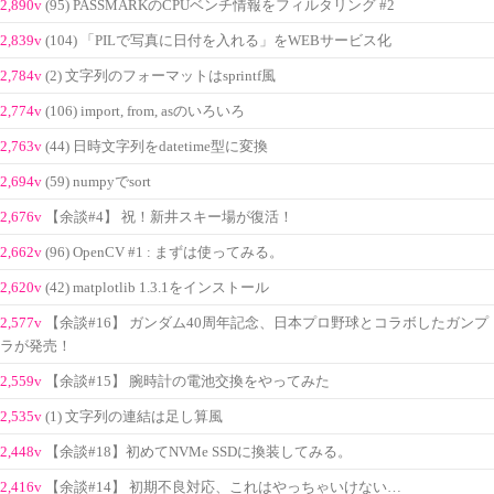
2,890v
(95) PASSMARKのCPUベンチ情報をフィルタリング #2
2,839v
(104) 「PILで写真に日付を入れる」をWEBサービス化
2,784v
(2) 文字列のフォーマットはsprintf風
2,774v
(106) import, from, asのいろいろ
2,763v
(44) 日時文字列をdatetime型に変換
2,694v
(59) numpyでsort
2,676v
【余談#4】 祝！新井スキー場が復活！
2,662v
(96) OpenCV #1 : まずは使ってみる。
2,620v
(42) matplotlib 1.3.1をインストール
2,577v
【余談#16】 ガンダム40周年記念、日本プロ野球とコラボしたガンプ
ラが発売！
2,559v
【余談#15】 腕時計の電池交換をやってみた
2,535v
(1) 文字列の連結は足し算風
2,448v
【余談#18】初めてNVMe SSDに換装してみる。
2,416v
【余談#14】 初期不良対応、これはやっちゃいけない…