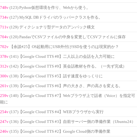
748v
(123) Python仮想環境を作り、Webから使う。
734v
(127) MySQL DBドライバのラッパークラスを作る。
711v
(129) ディクショナリ型データのアンパック構文
704v
(120) PandasでCSVファイルの中身を変更してCSVファイルに保存
702v
【余談#25】OS起動用にUSB外付けSSDを使うのは現実的か？
378v
(141)【Google Cloud TTS #8】二人以上の会話を入力可能に
312v
(142)【Google Cloud TTS #9】英会話教材を作る。（一先ず完成）
300v
(138)【Google Cloud TTS #5】話す速度をゆっくりに
261v
(139)【Google Cloud TTS #6】声の大きさ、声の高さを変える。
259v
(140)【Google Cloud TTS #7】Webブラウザ上で話者（Voice）を指定可
能に
254v
(137)【Google Cloud TTS #4】WEBブラウザから実行
247v
(136)【Google Cloud TTS #3】自前サーバー側の準備作業（Ubuntu24）
246v
(135)【Google Cloud TTS #2】Google Cloud側の準備作業