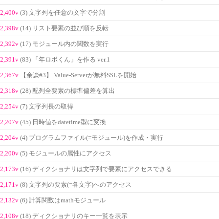
2,400v
(3) 文字列を任意の文字で分割
2,398v
(14) リスト要素の並び順を反転
2,392v
(17) モジュール内の関数を実行
2,391v
(83) 「年ロボくん」を作る ver.1
2,367v
【余談#3】 Value-Serverが無料SSLを開始
2,318v
(28) 配列全要素の標準偏差を算出
2,254v
(7) 文字列長の取得
2,207v
(45) 日時値をdatetime型に変換
2,204v
(4) プログラムファイル(=モジュール)を作成・実行
2,200v
(5) モジュールの属性にアクセス
2,173v
(16) ディクショナリは文字列で要素にアクセスできる
2,171v
(8) 文字列の要素(=各文字)へのアクセス
2,132v
(6) 計算関数はmathモジュール
2,108v
(18) ディクショナリのキー一覧を表示