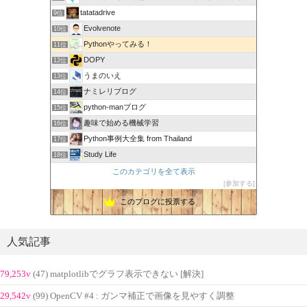
tatatadrive
9位
Evolvenote
10位
Pythonやってみる！
11位
DOPY
12位
うまのいえ
13位
ナミレリブログ
14位
python-manブログ
15位
趣味で始める機械学習
16位
Python事例大全集 from Thailand
17位
Study Life
18位
このカテゴリを全て表示
参加する
このブログに投票する
人気記事
79,253v
(47) matplotlibでグラフ表示できない [解決]
29,542v
(99) OpenCV #4 : ガンマ補正で画像を見やすく調整