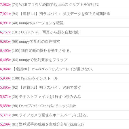
7,082v
(74) WEBブラウザ経由でPythonスクリプトを実行#2
7,021v
(94) 【連載1-4】初ラズパイ： 温度データをSCPで周期転送
6,991v
(40) numpyのバージョンを確認
6,757v
(101) OpenCV #6 : 写真から顔を自動検出
6,685v
(66) numpyで配列の条件検索
6,495v
(105) 独自定義の例外を発生させる。
6,405v
(64) numpyで配列要素をフリップ
6,068v
【余談#8】 Power2Go 8でブルーレイが書けない。
5,930v
(108) Pandasをインストール
5,895v
(92) 【連載1-2】初ラズパイ： WiFiで繋ぐ
5,871v
(20) テキストファイルを1行ずつ読み込み
5,859v
(98) OpenCV #3 : Canny法でエッジ抽出
5,371v
(88) ライブカメラ画像をホームページに貼る。
5,209v
(81) 野球選手の成績を主成分分析 (続編1/2)