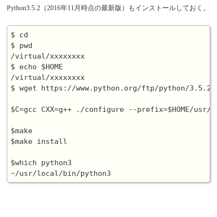
Python3.5.2（2016年11月時点の最新版）もインストールしておく。
$ cd

$ pwd

/virtual/xxxxxxxx

$ echo $HOME

/virtual/xxxxxxxx

$ wget https://www.python.org/ftp/python/3.5.2/P
$C=gcc CXX=g++ ./configure --prefix=$HOME/usr/lo
$make

$make install

$which python3
