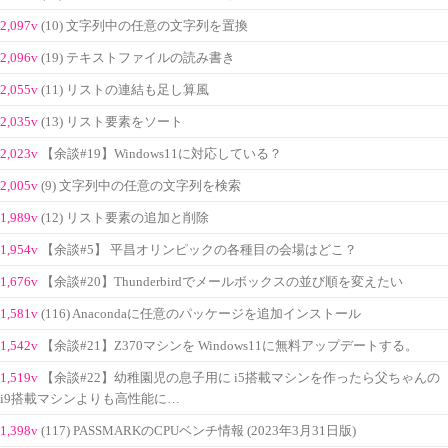
2,097v
(10) 文字列中の任意の文字列を置換
2,096v
(19) テキストファイルの読み書き
2,055v
(11) リストの連結も足し算風
2,035v
(13) リスト要素をソート
2,023v
【余談#19】Windows11に対応している？
2,005v
(9) 文字列中の任意の文字列を検索
1,989v
(12) リスト要素の追加と削除
1,954v
【余談#5】 平昌オリンピックの各種目の会場はどこ？
1,676v
【余談#20】Thunderbirdでメールボックスの並び順を変えたい
1,581v
(116) Anacondaに任意のパッケージを追加インストール
1,542v
【余談#21】Z370マシンを Windows11に無料アップデートする。
1,519v
【余談#22】幼稚園児の息子用に i5搭載マシンを作ったら父ちゃんの
i9搭載マシンよりも高性能に…
1,398v
(117) PASSMARKのCPUベンチ情報 (2023年3月31日版)