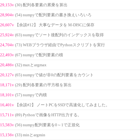
29,153v
(30) 配列各要素の累乗を算出
28,904v
(54) numpyで配列要素の書き換えいろいろ
26,607v
【余談#12】 大事なデータを M-DISCに保存
25,924v
(63) numpyでソート後配列のインデックスを取得
24,704v
(73) WEBブラウザ経由でPythonスクリプトを実行
22,493v
(67) numpyで配列要素の積
20,486v
(32) maxとargmax
20,127v
(65) numpyで値が非0の配列要素をカウント
18,171v
(29) 配列各要素の平方根を算出
18,101v
(57) numpyで内積
16,401v
【余談#2】 ノートPCをSSDで高速化してみました。
15,711v
(89) Pythonで画像をHTTP出力する。
15,583v
(56) numpy配列要素を0～1で正規化
15,156v
(33) minとargmin