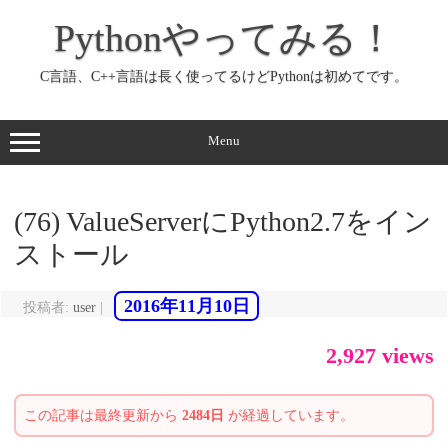
コ
ン
Pythonやってみる！
テ
ン
ツ
へ
C言語、C++言語は長く使ってるけどPythonは初めてです。
ス
キ
ッ
プ
Menu
(76) ValueServerにPython2.7をイン
ストール
2016年11月10日
投稿者:
user
|
2,927 views
この記事は最終更新から
2484日
が経過しています。