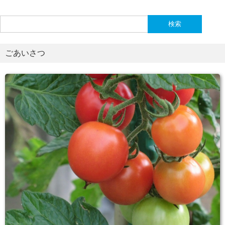
検
索:
ごあいさつ