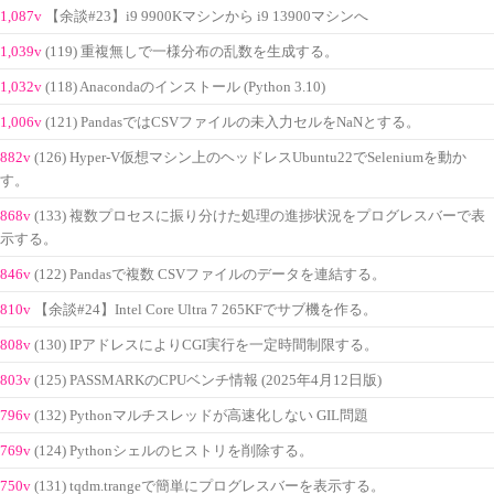
1,087v
【余談#23】i9 9900Kマシンから i9 13900マシンへ
1,039v
(119) 重複無しで一様分布の乱数を生成する。
1,032v
(118) Anacondaのインストール (Python 3.10)
1,006v
(121) PandasではCSVファイルの未入力セルをNaNとする。
882v
(126) Hyper-V仮想マシン上のヘッドレスUbuntu22でSeleniumを動か
す。
868v
(133) 複数プロセスに振り分けた処理の進捗状況をプログレスバーで表
示する。
846v
(122) Pandasで複数 CSVファイルのデータを連結する。
810v
【余談#24】Intel Core Ultra 7 265KFでサブ機を作る。
808v
(130) IPアドレスによりCGI実行を一定時間制限する。
803v
(125) PASSMARKのCPUベンチ情報 (2025年4月12日版)
796v
(132) Pythonマルチスレッドが高速化しない GIL問題
769v
(124) Pythonシェルのヒストリを削除する。
750v
(131) tqdm.trangeで簡単にプログレスバーを表示する。