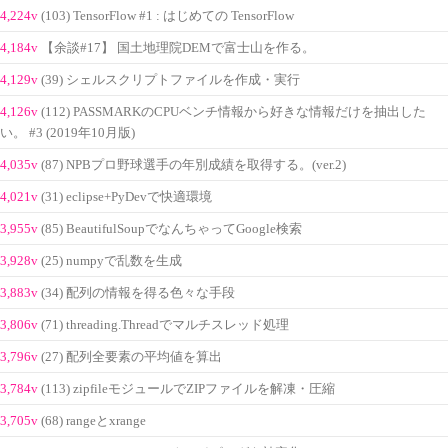
4,224v
(103) TensorFlow #1 : はじめての TensorFlow
4,184v
【余談#17】 国土地理院DEMで富士山を作る。
4,129v
(39) シェルスクリプトファイルを作成・実行
4,126v
(112) PASSMARKのCPUベンチ情報から好きな情報だけを抽出した
い。 #3 (2019年10月版)
4,035v
(87) NPBプロ野球選手の年別成績を取得する。(ver.2)
4,021v
(31) eclipse+PyDevで快適環境
3,955v
(85) BeautifulSoupでなんちゃってGoogle検索
3,928v
(25) numpyで乱数を生成
3,883v
(34) 配列の情報を得る色々な手段
3,806v
(71) threading.Threadでマルチスレッド処理
3,796v
(27) 配列全要素の平均値を算出
3,784v
(113) zipfileモジュールでZIPファイルを解凍・圧縮
3,705v
(68) rangeとxrange