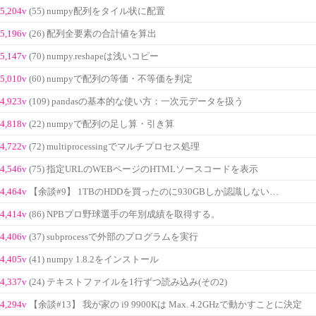
5,204v
(55) numpy配列をタイル状に配置
5,196v
(26) 配列全要素の合計値を算出
5,147v
(70) numpy.reshapeは浅いコピー
5,010v
(60) numpyで配列の等価・不等価を判定
4,923v
(109) pandasの基本的な使い方：一次元データを扱う
4,818v
(22) numpyで配列の足し算・引き算
4,722v
(72) multiprocessingでマルチプロセス処理
4,546v
(75) 指定URLのWEBページのHTMLソースコードを表示
4,464v
【余談#9】 1TBのHDDを買ったのに930GBしか認識しない…
4,414v
(86) NPBプロ野球選手の年別成績を取得する。
4,406v
(37) subprocessで外部のプログラムを実行
4,405v
(41) numpy 1.8.2をインストール
4,337v
(24) テキストファイルを1行ずつ読み込み(その2)
4,294v
【余談#13】 我が家の i9 9900Kは Max. 4.2GHzで動かすことに決定