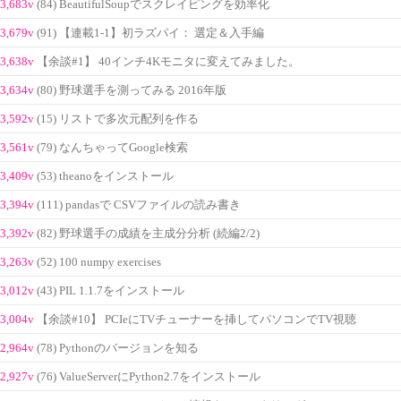
3,683v
(84) BeautifulSoupでスクレイピングを効率化
3,679v
(91) 【連載1-1】初ラズパイ： 選定＆入手編
3,638v
【余談#1】 40インチ4Kモニタに変えてみました。
3,634v
(80) 野球選手を測ってみる 2016年版
3,592v
(15) リストで多次元配列を作る
3,561v
(79) なんちゃってGoogle検索
3,409v
(53) theanoをインストール
3,394v
(111) pandasで CSVファイルの読み書き
3,392v
(82) 野球選手の成績を主成分分析 (続編2/2)
3,263v
(52) 100 numpy exercises
3,012v
(43) PIL 1.1.7をインストール
3,004v
【余談#10】 PCIeにTVチューナーを挿してパソコンでTV視聴
2,964v
(78) Pythonのバージョンを知る
2,927v
(76) ValueServerにPython2.7をインストール