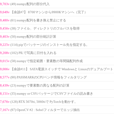
9,703v
(49) numpy配列の部分代入
9,649v
【余談#7】 8700マシンから9900Kマシンへ（完了）
9,480v
(61) numpy配列を書き換え禁止にする
9,456v
(38) ファイル、ディレクトリのフルパスを取得
9,403v
(50) numpy配列の部分統計計算
9,225v
(114) pipでパッケージのインストール先を指定する。
9,208v
(102) PILで写真に日付を入れる
9,015v
(58) numpyで指定範囲・要素数の等間隔配列作成
9,006v
【余談#11】 SATA電源スイッチで Windowsと Linuxのデュアルブート
8,577v
(90) PASSMARKのCPUベンチ情報をフィルタリング
8,439v
(23) numpyで要素数の異なる配列の計算
8,151v
(35) numpy or CSVパッケージでCSVファイルの読み書き
7,676v
(128) RTX 5070ti, 5060tiで PyTorchを動かす。
7,167v
(97) OpenCV #2 : Sobelフィルターでエッジ抽出