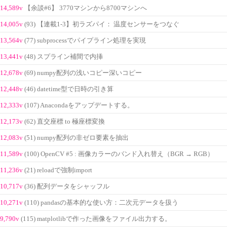
14,589v
【余談#6】 3770マシンから8700マシンへ
14,005v
(93) 【連載1-3】初ラズパイ： 温度センサーをつなぐ
13,564v
(77) subprocessでパイプライン処理を実現
13,441v
(48) スプライン補間で内挿
12,678v
(69) numpy配列の浅いコピー深いコピー
12,448v
(46) datetime型で日時の引き算
12,333v
(107) Anacondaをアップデートする。
12,173v
(62) 直交座標 to 極座標変換
12,083v
(51) numpy配列の非ゼロ要素を抽出
11,589v
(100) OpenCV #5 : 画像カラーのバンド入れ替え（BGR → RGB）
11,236v
(21) reloadで強制import
10,717v
(36) 配列データをシャッフル
10,271v
(110) pandasの基本的な使い方：二次元データを扱う
9,790v
(115) matplotlibで作った画像をファイル出力する。