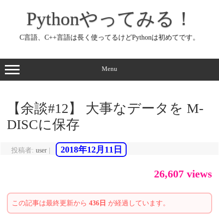
コ
ン
Pythonやってみる！
テ
ン
ツ
へ
C言語、C++言語は長く使ってるけどPythonは初めてです。
ス
キ
ッ
プ
Menu
【余談#12】 大事なデータを M-
DISCに保存
2018年12月11日
投稿者:
user
|
26,607 views
この記事は最終更新から
436日
が経過しています。