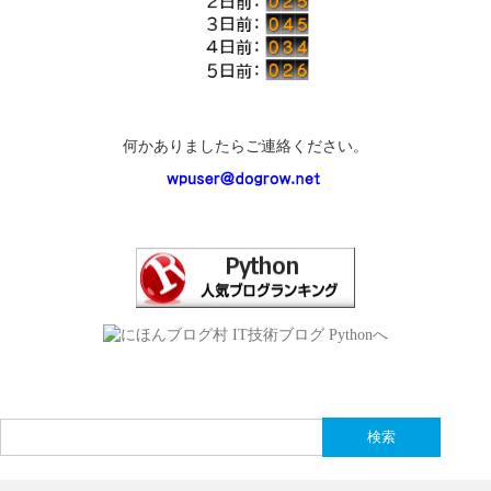
何かありましたらご連絡ください。
検
索: