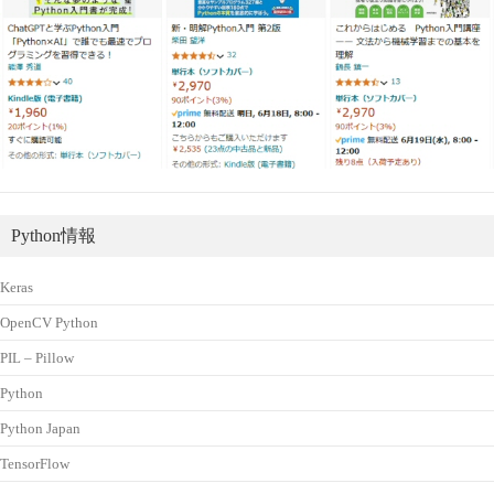
Python情報
Keras
OpenCV Python
PIL – Pillow
Python
Python Japan
TensorFlow