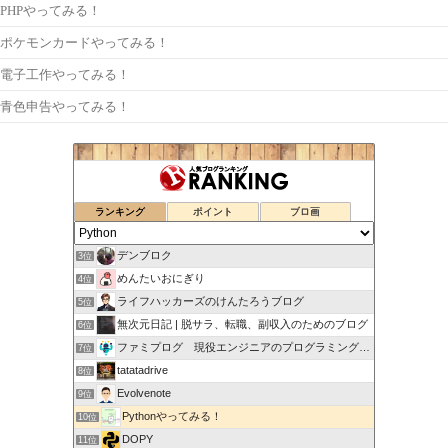
PHPやってみる！
ポケモンカードやってみる！
電子工作やってみる！
青色申告やってみる！
ランキング
ポイント
ブロ画
デンブロク
3位
めんたいおにぎり
4位
ライフハッカーズのけんたろうブログ
5位
無次元日記 | 脱サラ、転職、副収入のためのブログ
6位
ファミプログ 現役エンジニアのプログラミング入門講座
7位
tatatadrive
8位
Evolvenote
9位
Pythonやってみる！
10位
DOPY
11位