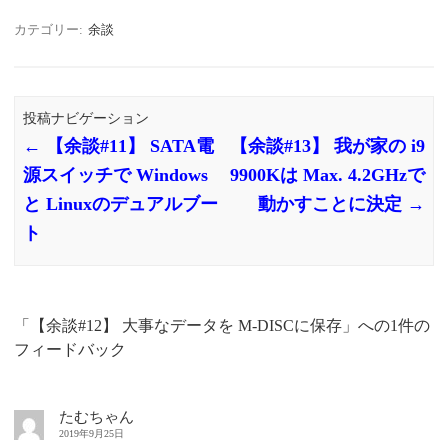
カテゴリー:
余談
投稿ナビゲーション
←
【余談#11】 SATA電
【余談#13】 我が家の i9
源スイッチで Windows
9900Kは Max. 4.2GHzで
と Linuxのデュアルブー
動かすことに決定
→
ト
「
【余談#12】 大事なデータを M-DISCに保存
」への1件の
フィードバック
たむちゃん
2019年9月25日