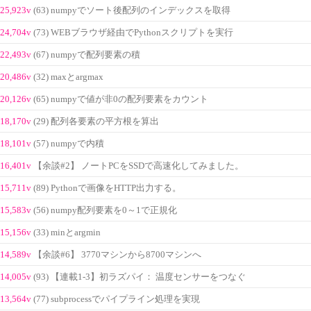
25,923v
(63) numpyでソート後配列のインデックスを取得
24,704v
(73) WEBブラウザ経由でPythonスクリプトを実行
22,493v
(67) numpyで配列要素の積
20,486v
(32) maxとargmax
20,126v
(65) numpyで値が非0の配列要素をカウント
18,170v
(29) 配列各要素の平方根を算出
18,101v
(57) numpyで内積
16,401v
【余談#2】 ノートPCをSSDで高速化してみました。
15,711v
(89) Pythonで画像をHTTP出力する。
15,583v
(56) numpy配列要素を0～1で正規化
15,156v
(33) minとargmin
14,589v
【余談#6】 3770マシンから8700マシンへ
14,005v
(93) 【連載1-3】初ラズパイ： 温度センサーをつなぐ
13,564v
(77) subprocessでパイプライン処理を実現