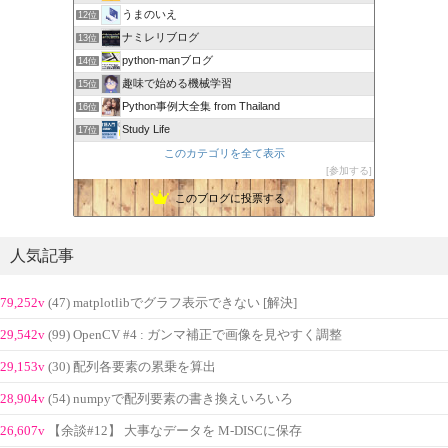
うまのいえ
12位
ナミレリブログ
13位
python-manブログ
14位
趣味で始める機械学習
15位
Python事例大全集 from Thailand
16位
Study Life
17位
このカテゴリを全て表示
参加する
このブログに投票する
人気記事
79,252v
(47) matplotlibでグラフ表示できない [解決]
29,542v
(99) OpenCV #4 : ガンマ補正で画像を見やすく調整
29,153v
(30) 配列各要素の累乗を算出
28,904v
(54) numpyで配列要素の書き換えいろいろ
26,607v
【余談#12】 大事なデータを M-DISCに保存