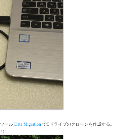
プツール
Data Migration
でCドライブのクローンを作成する。
い）