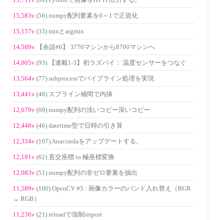
(89) Pythonで画像をHTTP出力する。
15,583v
(56) numpy配列要素を0～1で正規化
15,157v
(33) minとargmin
14,589v
【余談#6】 3770マシンから8700マシンへ
14,005v
(93) 【連載1-3】初ラズパイ： 温度センサーをつなぐ
13,564v
(77) subprocessでパイプライン処理を実現
13,441v
(48) スプライン補間で内挿
12,679v
(69) numpy配列の浅いコピー深いコピー
12,448v
(46) datetime型で日時の引き算
12,334v
(107) Anacondaをアップデートする。
12,181v
(62) 直交座標 to 極座標変換
12,083v
(51) numpy配列の非ゼロ要素を抽出
11,589v
(100) OpenCV #5 : 画像カラーのバンド入れ替え（BGR
→ RGB）
11,236v
(21) reloadで強制import