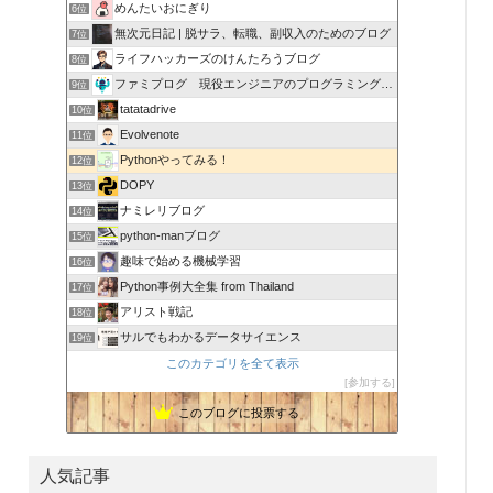
めんたいおにぎり
6位
無次元日記 | 脱サラ、転職、副収入のためのブログ
7位
ライフハッカーズのけんたろうブログ
8位
ファミプログ 現役エンジニアのプログラミング入門講座
9位
tatatadrive
10位
Evolvenote
11位
Pythonやってみる！
12位
DOPY
13位
ナミレリブログ
14位
python-manブログ
15位
趣味で始める機械学習
16位
Python事例大全集 from Thailand
17位
アリスト戦記
18位
サルでもわかるデータサイエンス
19位
このカテゴリを全て表示
参加する
このブログに投票する
人気記事