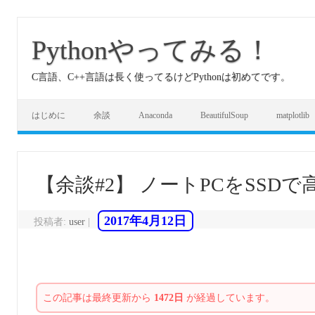
コ
ン
テ
Pythonやってみる！
ン
ツ
へ
C言語、C++言語は長く使ってるけどPythonは初めてです。
ス
キ
ッ
プ
はじめに
余談
Anaconda
BeautifulSoup
matplotlib
【余談#2】 ノートPCをSSD
2017年4月12日
投稿者:
user
|
この記事は最終更新から
1472日
が経過しています。