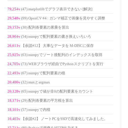
79,254v
(47) matplotlibでグラフ表示できない [解決]
29,548v
(99) OpenCV #4 : ガンマ補正で画像を見やすく調整
29,153v
(30) 配列各要素の累乗を算出
28,904v
(54) numpyで配列要素の書き換えいろいろ
26,611v
【余談#12】 大事なデータを M-DISCに保存
25,925v
(63) numpyでソート後配列のインデックスを取得
24,705v
(73) WEBブラウザ経由でPythonスクリプトを実行
22,493v
(67) numpyで配列要素の積
20,486v
(32) maxとargmax
20,128v
(65) numpyで値が非0の配列要素をカウント
18,171v
(29) 配列各要素の平方根を算出
18,101v
(57) numpyで内積
16,403v
【余談#2】 ノートPCをSSDで高速化してみました。
15,711v