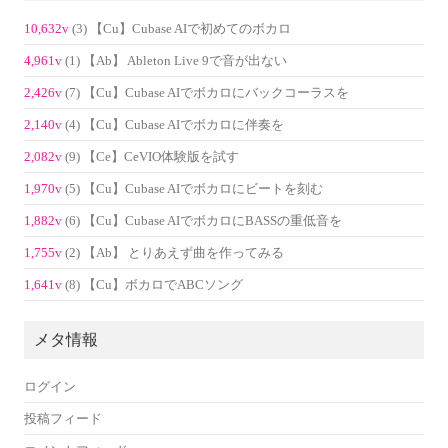
10,632v
(3) 【Cu】Cubase AIで初めてのボカロ
4,961v
(1) 【Ab】 Ableton Live 9で音が出ない
2,426v
(7) 【Cu】Cubase AIでボカロにバックコーラスを
2,140v
(4) 【Cu】Cubase AIでボカロに伴奏を
2,082v
(9) 【Ce】CeVIO体験版を試す
1,970v
(5) 【Cu】Cubase AIでボカロにビートを刻む
1,882v
(6) 【Cu】Cubase AIでボカロにBASSの重低音を
1,755v
(2) 【Ab】 とりあえず曲を作ってみる
1,641v
(8) 【Cu】ボカロでABCソング
メタ情報
ログイン
投稿フィード