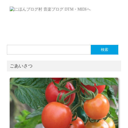
検
索:
ごあいさつ