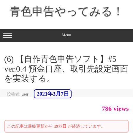
コ
ン
青色申告やってみる！
テ
ン
ツ
へ
ス
キ
ッ
Menu
プ
(6) 【自作青色申告ソフト】#5
ver.0.4 預金口座、取引先設定画面
を実装する。
2021年3月7日
投稿者:
user
|
786 views
この記事は最終更新から
1977日
が経過しています。