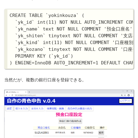
CREATE TABLE `yokinkouza` (

  `yk_id` int(11) NOT NULL AUTO_INCREMENT C
  `yk_name` text NOT NULL COMMENT '預金口座名',

  `yk_shiten` tinytext NOT NULL COMMENT '支店名'
  `yk_kind` int(11) NOT NULL COMMENT '口座種別',
  `yk_kozano` tinytext NOT NULL COMMENT '口座番
  PRIMARY KEY (`yk_id`)

当然だが、複数の銀行口座を登録できる。