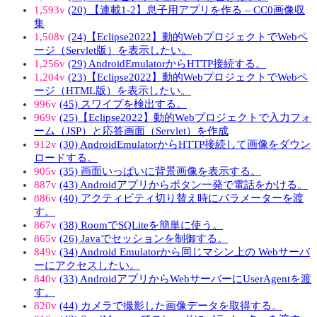
1,593v
(20) 【連載1-2】息子用アプリを作る – CC0画像収
集
1,508v
(24)【Eclipse2022】動的WebプロジェクトでWebペ
ージ（Servlet版）を表示したい。
1,256v
(29) AndroidEmulatorからHTTP接続する。
1,204v
(23)【Eclipse2022】動的WebプロジェクトでWebペ
ージ（HTML版）を表示したい。
996v
(45) スワイプを検出する。
969v
(25)【Eclipse2022】動的Webプロジェクトで入力フォ
ーム（JSP）と応答画面（Servlet）を作成
912v
(30) AndroidEmulatorからHTTP接続して画像をダウン
ロードする。
905v
(35) 画面いっぱいに背景画像を表示する。
887v
(43) Androidアプリからボタン一発で電話をかける。
886v
(40) アクティビティ切り替え時にパラメーターを渡
す。
867v
(38) RoomでSQLiteを簡単に使う。
865v
(26) Javaでセッションを制御する。
849v
(34) Android Emulatorから同じマシン上の Webサーバ
ーにアクセスしたい。
840v
(33) AndroidアプリからWebサーバーにUserAgentを渡
す。
820v
(44) カメラで撮影した画像データを取得する。