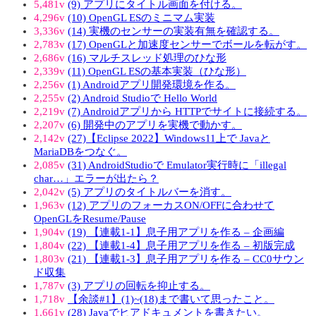
5,481v
(9) アプリにタイトル画面を付ける。
4,296v
(10) OpenGL ESのミニマム実装
3,336v
(14) 実機のセンサーの実装有無を確認する。
2,783v
(17) OpenGLと加速度センサーでボールを転がす。
2,686v
(16) マルチスレッド処理のひな形
2,339v
(11) OpenGL ESの基本実装（ひな形）
2,256v
(1) Androidアプリ開発環境を作る。
2,255v
(2) Android Studioで Hello World
2,219v
(7) Androidアプリから HTTPでサイトに接続する。
2,207v
(6) 開発中のアプリを実機で動かす。
2,142v
(27)【Eclipse 2022】Windows11上で Javaと
MariaDBをつなぐ。
2,085v
(31) AndroidStudioで Emulator実行時に「illegal
char…」エラーが出たら？
2,042v
(5) アプリのタイトルバーを消す。
1,963v
(12) アプリのフォーカスON/OFFに合わせて
OpenGLをResume/Pause
1,904v
(19) 【連載1-1】息子用アプリを作る – 企画編
1,804v
(22) 【連載1-4】息子用アプリを作る – 初版完成
1,803v
(21) 【連載1-3】息子用アプリを作る – CC0サウン
ド収集
1,787v
(3) アプリの回転を抑止する。
1,718v
【余談#1】(1)~(18)まで書いて思ったこと。
1,661v
(28) Javaでヒアドキュメントを書きたい。