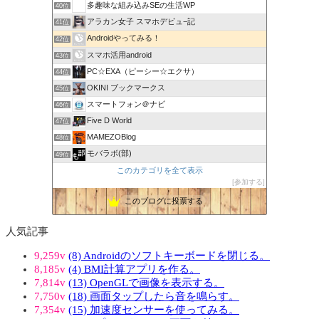
多趣味な組み込みSEの生活WP
40位
アラカン女子 スマホデビュ−記
41位
Androidやってみる！
42位
スマホ活用android
43位
PC☆EXA（ピーシー☆エクサ）
44位
OKINI ブックマークス
45位
スマートフォン＠ナビ
46位
Five D World
47位
MAMEZOBlog
48位
モバラボ(部)
49位
このカテゴリを全て表示
参加する
このブログに投票する
人気記事
9,259v
(8) Androidのソフトキーボードを閉じる。
8,185v
(4) BMI計算アプリを作る。
7,814v
(13) OpenGLで画像を表示する。
7,750v
(18) 画面タップしたら音を鳴らす。
7,354v
(15) 加速度センサーを使ってみる。