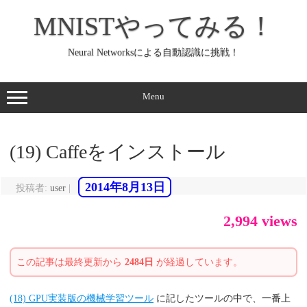
コ
ン
MNISTやってみる！
テ
ン
ツ
へ
Neural Networksによる自動認識に挑戦！
ス
キ
ッ
プ
Menu
(19) Caffeをインストール
2014年8月13日
投稿者:
user
|
2,994 views
この記事は最終更新から
2484日
が経過しています。
(18) GPU実装版の機械学習ツール
に記したツールの中で、一番上