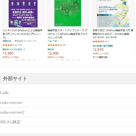
外部サイト
Caffe
cuda-convnet
cuda-convnet2
JDLA G検定