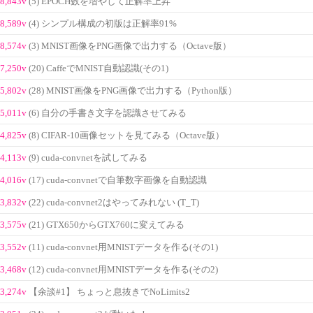
8,843v
(5) EPOCH数を増やして正解率上昇
8,589v
(4) シンプル構成の初版は正解率91%
8,574v
(3) MNIST画像をPNG画像で出力する（Octave版）
7,250v
(20) CaffeでMNIST自動認識(その1)
5,802v
(28) MNIST画像をPNG画像で出力する（Python版）
5,011v
(6) 自分の手書き文字を認識させてみる
4,825v
(8) CIFAR-10画像セットを見てみる（Octave版）
4,113v
(9) cuda-convnetを試してみる
4,016v
(17) cuda-convnetで自筆数字画像を自動認識
3,832v
(22) cuda-convnet2はやってみれない (T_T)
3,575v
(21) GTX650からGTX760に変えてみる
3,552v
(11) cuda-convnet用MNISTデータを作る(その1)
3,468v
(12) cuda-convnet用MNISTデータを作る(その2)
3,274v
【余談#1】 ちょっと息抜きでNoLimits2