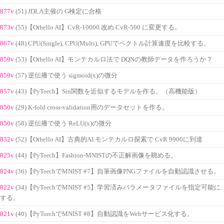
877v
(51) JDLA主催の G検定に合格
873v
(55)【Othello AI】CvR-10000 改め CvR-500 に変更する。
867v
(48) CPU(Single), CPU(Multi), GPUでベクトル計算速度を比較する。
859v
(53)【Othello AI】モンテカルロ法で DQNの教師データを作ろうか？
859v
(57) 逆伝播で使う sigmoid(x)の微分
857v
(43)【PyTorch】Sin関数を近似するモデルを作る。（高機能版）
856v
(29) K-fold cross-validation用のデータセットを作る。
856v
(58) 逆伝播で使う ReLU(x)の微分
832v
(52)【Othello AI】古典的AI モンテカルロ探索で CvR 9900に到達
825v
(44)【PyTorch】Fashion-MNISTの不正解画像を眺める。
824v
(36)【PyTorchでMNIST #7】自筆画像PNGファイルを自動認識させる。
822v
(34)【PyTorchでMNIST #5】学習済みパラメータファイルを指定可能に
する。
821v
(40)【PyTorchでMNIST #8】自動認識をWebサービス化する。