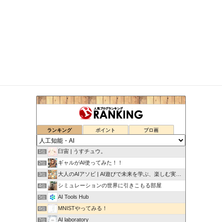
ランキング
ポイント
ブロ画
臼宙 | うすチュウ。
1位
ギャルがAI使ってみた！！
2位
大人のAIアソビ | AI遊びで未来を学ぶ、楽しむ実験室
3位
シミュレーションの世界に引きこもる部屋
4位
AI Tools Hub
5位
MNISTやってみる！
6位
AI laboratory
7位