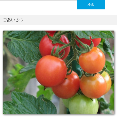
検
索:
ごあいさつ