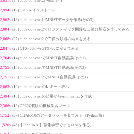
3,051v
(24) cuda-convnet2が動いた！
2,994v
(19) Caffeをインストール
2,962v
(13) cuda-convnet用MNISTデータを作る(その3)
2,884v
(26) cuda-convnet2でロジスティック回帰な二値分類器を作ってみる
2,868v
(27) cuda-convnet2で二値分類器の結果を見る
2,847v
(23) GTX760からGTX780に変えてみる
2,764v
(14) cuda-convnetでMNIST自動認識(その1)
2,755v
(15) cuda-convnetでMNIST自動認識(その2)
2,751v
(25) cuda-convnet2でMNIST自動認識(その1)
2,663v
(10) cuda-convnetのレポート表示
2,494v
(16) cuda-convnetの結果からerror matrixを作成
2,386v
(18) GPU実装版の機械学習ツール
1,752v
(37) CIFAR-10のデータセットを見てみる（Python版）
1,520v
(45)【Othello AI】強化学習でオセロAIを作る。