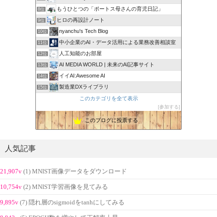
もうひとつの「ポートス母さんの育児日記」
8位
ヒロの再設計ノート
9位
nyanchu's Tech Blog
10位
中小企業のAI・データ活用による業務改善相談室
11位
人工知能のお部屋
12位
AI MEDIA WORLD | 未来のAI記事サイト
13位
イイAI:Awesome AI
14位
製造業DXライブラリ
15位
このカテゴリを全て表示
参加する
このブログに投票する
人気記事
21,907v
(1) MNIST画像データをダウンロード
10,754v
(2) MNIST学習画像を見てみる
9,895v
(7) 隠れ層のsigmoidをtanhにしてみる