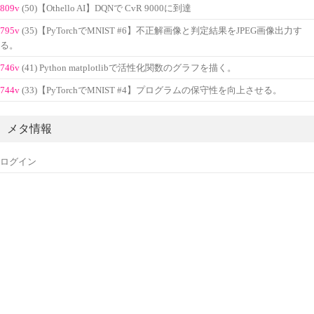
809v
(50)【Othello AI】DQNで CvR 9000に到達
795v
(35)【PyTorchでMNIST #6】不正解画像と判定結果をJPEG画像出力す
る。
746v
(41) Python matplotlibで活性化関数のグラフを描く。
744v
(33)【PyTorchでMNIST #4】プログラムの保守性を向上させる。
メタ情報
ログイン
投稿フィード
コメントフィード
WordPress.org
custom footer text left
custom footer text right