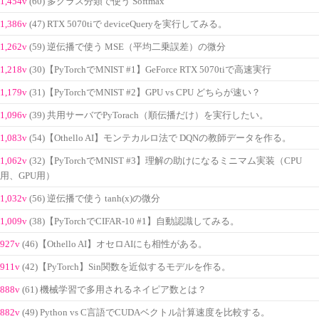
1,454v
(60) 多クラス分類で使う Softmax
1,386v
(47) RTX 5070tiで deviceQueryを実行してみる。
1,262v
(59) 逆伝播で使う MSE（平均二乗誤差）の微分
1,218v
(30)【PyTorchでMNIST #1】GeForce RTX 5070tiで高速実行
1,179v
(31)【PyTorchでMNIST #2】GPU vs CPU どちらが速い？
1,096v
(39) 共用サーバでPyTorach（順伝播だけ）を実行したい。
1,083v
(54)【Othello AI】モンテカルロ法で DQNの教師データを作る。
1,062v
(32)【PyTorchでMNIST #3】理解の助けになるミニマム実装（CPU
用、GPU用）
1,032v
(56) 逆伝播で使う tanh(x)の微分
1,009v
(38)【PyTorchでCIFAR-10 #1】自動認識してみる。
927v
(46)【Othello AI】オセロAIにも相性がある。
911v
(42)【PyTorch】Sin関数を近似するモデルを作る。
888v
(61) 機械学習で多用されるネイピア数とは？
882v
(49) Python vs C言語でCUDAベクトル計算速度を比較する。